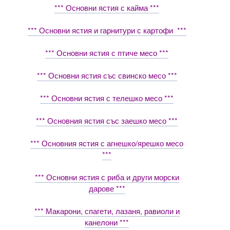
*** Основни ястия с кайма ***
*** Основни ястия и гарнитури с картофи ***
*** Основни ястия с птиче месо ***
*** Основни ястия със свинско месо ***
*** Основни ястия с телешко месо ***
*** Основния ястия със заешко месо ***
*** Основния ястия с агнешко/ярешко месо
***
*** Основни ястия с риба и други морски
дарове ***
*** Макарони, спагети, лазаня, равиоли и
канелони ***