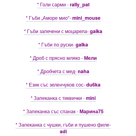
* Голи сарми -
rally_pat
* Гъби „Аморе мио"-
mini_mouse
* Гъби запечени с моцарела-
galka
* Гъби по руски-
galka
* Дроб с прясно мляко -
Мели
* Дробчета с мед-
naha
* Език със зеленчуков сос-
du6ka
* Запеканка с тиквички -
mini
* Запеканка със спанак -
Марина75
* Запеканка с чушки, гъби и пушено филе-
adi