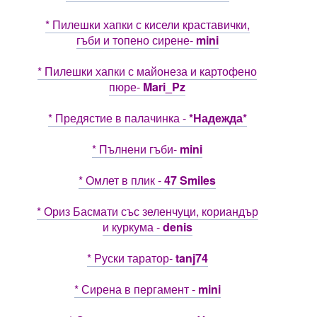
* Пилешки хапки с кисели краставички,
гъби и топено сирене-
mini
* Пилешки хапки с майонеза и картофено
пюре-
Mari_Pz
* Предястие в палачинка -
*Надежда*
* Пълнени гъби-
mini
* Омлет в плик -
47 Smiles
* Ориз Басмати със зеленчуци, кориандър
и куркума -
denis
* Руски таратор-
tanj74
* Сирена в пергамент -
mini