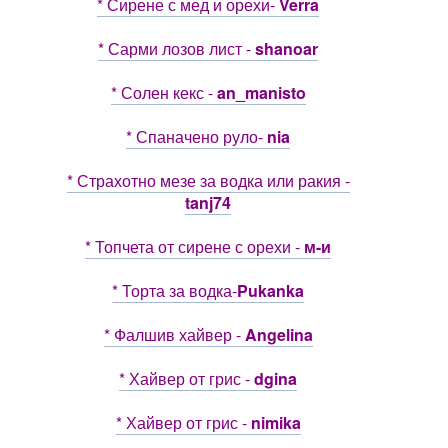
* Сирене с мед и орехи-
Verra
* Сарми лозов лист -
shanoar
* Солен кекс -
an_manisto
* Спаначено руло-
nia
* Страхотно мезе за водка или ракия -
tanj74
* Топчета от сирене с орехи -
м-и
* Торта за водка-
Pukanka
* Фалшив хайвер -
Angelina
* Хайвер от грис -
dgina
* Хайвер от грис -
nimika