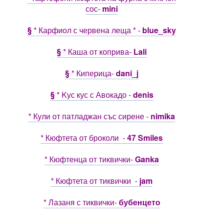
сос-
mini
§
* Карфиол с червена леща * -
blue_sky
§
* Каша от коприва-
Lali
§
* Киперица-
dani_j
§
* Kус кус с Авокадо -
denis
* Кули от патладжан със сирене -
nimika
* Кюфтета от броколи -
47 Smiles
* Кюфтенца от тиквички-
Ganka
* Кюфтета от тиквички -
jam
* Лазаня с тиквички-
бубенцето