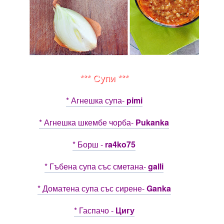
*** Супи ***
* Агнешка супа-
pimi
* Агнешка шкембе чорба-
Pukanka
* Борш -
ra4ko75
* Гъбена супа със сметана-
galli
* Доматена супа със сирене-
Ganka
* Гаспачо -
Цигу