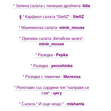
* Зелена салата с пилешки дробчета-
lidia
§
* Карфиол салата "StefiZ" -
StefiZ
* Манекенска салата-
minie_mouse
* Оризова салата „Китайски залез”-
minie_mouse
* Разядка -
Pepka
* Разядка -
peroshinka
* Разядка с тиквички -
Миленка
* Ропотамо със сардини тип "направи си
сам" -
цигу
* Салата " И още нещо " -
mishanta