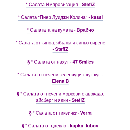
* Салата Импровизация -
StefiZ
* Салата "Пиер Луиджи Колина" -
kassi
* Салатата на кумата -
Врабчо
* Салата от киноа, ябълка и синьо сирене
-
StefiZ
§
* Салата от нахут -
47 Smiles
* Салата от печени зеленчуци с кус кус -
Elena B
§
* Салата от печени моркови с авокадо,
айсберг и ядки -
StefiZ
§
* Салата от тиквички-
Verra
§
* Салата от цвекло -
kapka_lubov