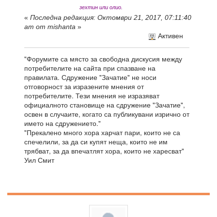
зехтин или олио.
«
Последна редакция: Октомври 21, 2017, 07:11:40
am от mishanta
»
Активен
"Форумите са място за свободна дискусия между
потребителите на сайта при спазване на
правилата. Сдружение "Зачатие" не носи
отговорност за изразените мнения от
потребителите. Тези мнения не изразяват
официалното становище на сдружение "Зачатие",
освен в случаите, когато са публикувани изрично от
името на сдружението."
"Прекалено много хора харчат пари, които не са
спечелили, за да си купят неща, които не им
трябват, за да впечатлят хора, които не харесват"
Уил Смит