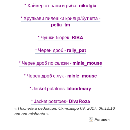
* Хайвер от раци и риба-
nikolgia
* Хрупкави пилешки крилца/бутчета -
petia_tm
* Чушки бюрек-
RIBA
* Черен дроб -
rally_pat
* Черен дроб по селски -
minie_mouse
* Черен дроб с лук -
minie_mouse
* Jacket potatoes-
bloodmary
* Jacket potatoes-
DivaRoza
«
Последна редакция: Октомври 09, 2017, 06:12:18
am от mishanta
»
Активен