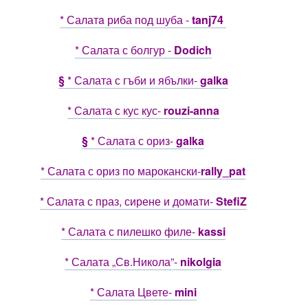
* Салатa риба под шуба -
tanj74
* Салата с болгур -
Dodich
§
* Салата с гъби и ябълки-
galka
* Салата с кус кус-
rouzi-anna
§
* Салата с ориз-
galka
* Салата с ориз по марокански-
rally_pat
* Салата с праз, сирене и домати-
StefiZ
* Салата с пилешко филе-
kassi
* Салата „Св.Никола”-
nikolgia
* Салата Цвете-
mini