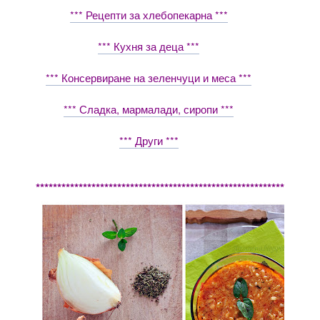
*** Рецепти за хлебопекарна ***
*** Кухня за деца ***
*** Консервиране на зеленчуци и меса ***
*** Сладка, мармалади, сиропи ***
*** Други ***
************************************************************