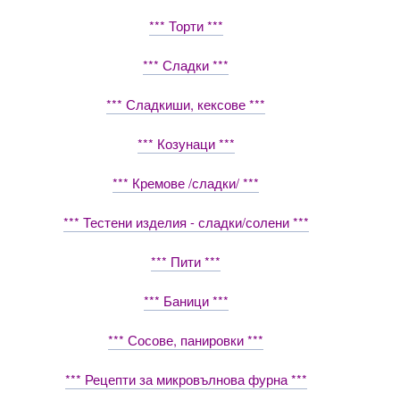
*** Торти ***
*** Сладки ***
*** Сладкиши, кексове ***
*** Козунаци ***
*** Кремове /сладки/ ***
*** Тестени изделия - сладки/солени ***
*** Пити ***
*** Баници ***
*** Сосове, панировки ***
*** Рецепти за микровълнова фурна ***