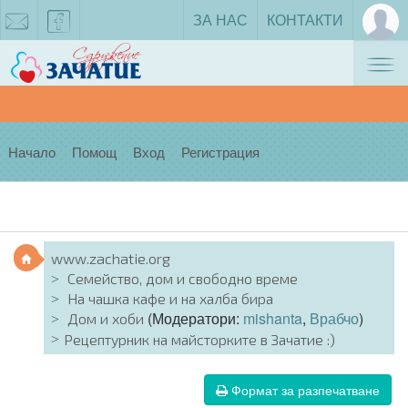
ЗА НАС
КОНТАКТИ
Tog
zachatie@gmail.com
facebook
nav
Начало
Помощ
Вход
Регистрация
www.zachatie.org
Семейство, дом и свободно време
На чашка кафе и на халба бира
(Модератори:
mishanta
,
Врабчо
)
Дом и хоби
Рецептурник на майсторките в Зачатие :)
Формат за разпечатване