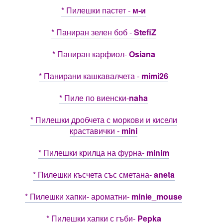
* Пилешки пастет -
м-и
* Паниран зелен боб -
StefiZ
* Паниран карфиол-
Osiana
* Панирани кашкавалчета -
mimi26
* Пиле по виенски-
naha
* Пилешки дробчета с моркови и кисели
краставички -
mini
* Пилешки крилца на фурна-
minim
* Пилешки късчета със сметана-
aneta
* Пилешки хапки- ароматни-
minie_mouse
* Пилешки хапки с гъби-
Pepka