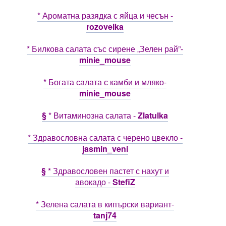
* Ароматна разядка с яйца и чесън -
rozovelka
* Билкова салата със сирене „Зелен рай”-
minie_mouse
* Богата салата с камби и мляко-
minie_mouse
§
* Витаминозна салата -
Zlatulka
* Здравословна салата с черено цвекло -
jasmin_veni
§
* Здравословен пастет с нахут и
авокадо -
StefiZ
* Зелена салата в кипърски вариант-
tanj74