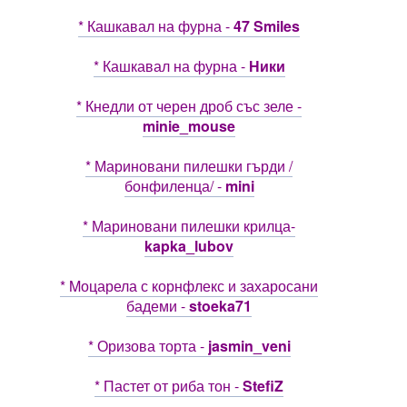
* Кашкавал на фурна -
47 Smiles
* Кашкавал на фурна -
Ники
* Кнедли от черен дроб със зеле -
minie_mouse
* Мариновани пилешки гърди /
бонфиленца/ -
mini
* Мариновани пилешки крилца-
kapka_lubov
* Mоцарела с корнфлекс и захаросани
бадеми -
stoeka71
* Оризова торта -
jasmin_veni
* Пастет от риба тон -
StefiZ