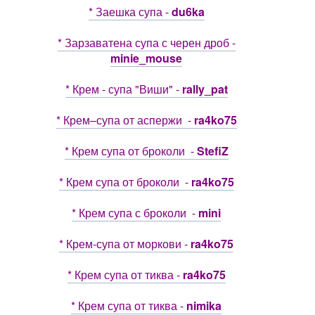
* Заешка супа -
du6ka
* Зарзаватена супа с черен дроб -
minie_mouse
* Крем - супа "Виши" -
rally_pat
* Крем–супа от аспержи -
ra4ko75
* Крем супа от броколи -
StefiZ
* Крем супа от броколи -
ra4ko75
* Крем супа с броколи -
mini
* Крем-супа от моркови -
ra4ko75
* Крем супа от тиква -
ra4ko75
* Крем супа от тиква -
nimika