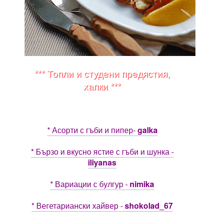
*** Топли и студени предястия,
хапки ***
* Асорти с гъби и пипер-
galka
* Бързо и вкусно ястие с гъби и шунка -
iliyanas
* Вариации с булгур -
nimika
* Вегетариански хайвер -
shokolad_67