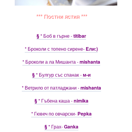
*** Постни ястия ***
§
* Боб в гърне -
titibar
* Броколи с топено сирене-
Eли:)
* Броколи а ла Мишанта -
mishanta
§
* Булгур със спанак -
м-и
* Ветрило от патладжани -
mishanta
§
* Гъбена каша -
nimika
* Гювеч по овчарски-
Pepka
§
* Грах-
Ganka