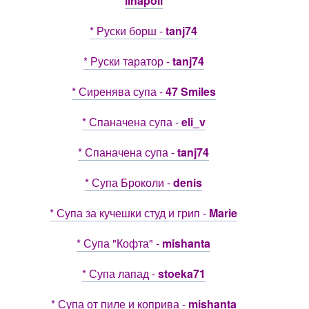
linapoli
* Руски борш -
tanj74
* Руски таратор -
tanj74
* Сиренява супа -
47 Smiles
* Спаначена супа -
eli_v
* Спаначена супа -
tanj74
* Супа Броколи -
denis
* Супа за кучешки студ и грип -
Marie
* Супа "Кофта" -
mishanta
* Супа лапад -
stoeka71
* Супа от пиле и коприва -
mishanta