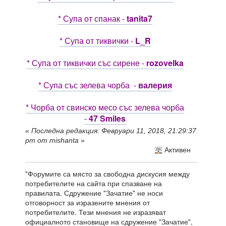
* Супа от спанак -
tanita7
* Супа от тиквички -
L_R
* Супа от тиквички със сирене -
rozovelka
* Супа със зелева чорба -
валерия
* Чорба от свинско месо със зелева чорба
-
47 Smiles
«
Последна редакция: Февруари 11, 2018, 21:29:37
pm от mishanta
»
Активен
"Форумите са място за свободна дискусия между
потребителите на сайта при спазване на
правилата. Сдружение "Зачатие" не носи
отговорност за изразените мнения от
потребителите. Тези мнения не изразяват
официалното становище на сдружение "Зачатие",