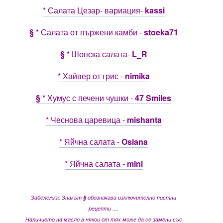
* Салата Цезар- вариация-
kassi
§
* Салата от пържени камби -
stoeka71
§
* Шопска салата-
L_R
* Хайвер от грис -
nimika
§
* Хумус с печени чушки -
47 Smiles
* Чеснова царевица -
mishanta
* Яйчна салата -
Osiana
* Яйчна салата -
mini
Забележка: Знакът
§
обозначава изключително постни
рецепти ....
Наличието на масло в някои от тях може да се замени със