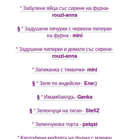
* Забулени яйца със сирене на фурна-
rouzi-anna
§
* Задушени печурки с червени пиперки
на фурна -
mini
* Задушени пиперки и домати със сирене-
rouzi-anna
* Зaпеканка с тиквички-
mini
§
* Зеле по индийски-
Eли:)
§
* Имамбаялдъ-
Ganka
§
* Зеленчуци на тиган-
StefiZ
* Зеленчукова торта -
petqst
* Картофени кюфтета на фурна с млечен