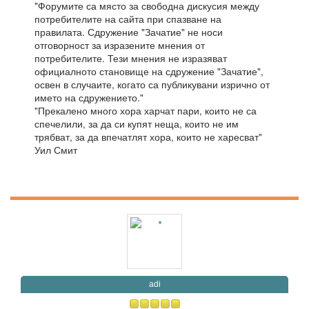
"Форумите са място за свободна дискусия между
потребителите на сайта при спазване на
правилата. Сдружение "Зачатие" не носи
отговорност за изразените мнения от
потребителите. Тези мнения не изразяват
официалното становище на сдружение "Зачатие",
освен в случаите, когато са публикувани изрично от
името на сдружението."
"Прекалено много хора харчат пари, които не са
спечелили, за да си купят неща, които не им
трябват, за да впечатлят хора, които не харесват"
Уил Смит
adi