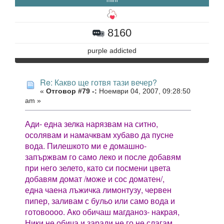
8160
purple addicted
Re: Какво ще готвя тази вечер?
«
Отговор #79 -:
Ноември 04, 2007, 09:28:50
am »
Ади- една зелка нарязвам на ситно,
осолявам и намачквам хубаво да пусне
вода. Пилешкото ми е домашно-
запържвам го само леко и после добавям
при него зелето, като си посмени цвета
добавям домат /може и сос доматен/,
една чаена лъжичка лимонтузу, червен
пипер, заливам с бульо или само вода и
готовоооо. Ако обичаш магданоз- накрая,
Ники не обича и заради не го не слагам.