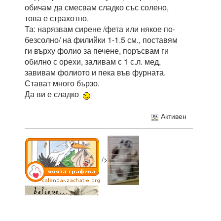
обичам да смесвам сладко със солено,
това е страхотно.
Та: нарязвам сирене /фета или някое по-
безсолно/ на филийки 1-1.5 см., поставям
ги върху фолио за печене, поръсвам ги
обилно с орехи, заливам с 1 с.л. мед,
завивам фолиото и пека във фурната.
Стават много бързо.
Да ви е сладко
Активен
/>