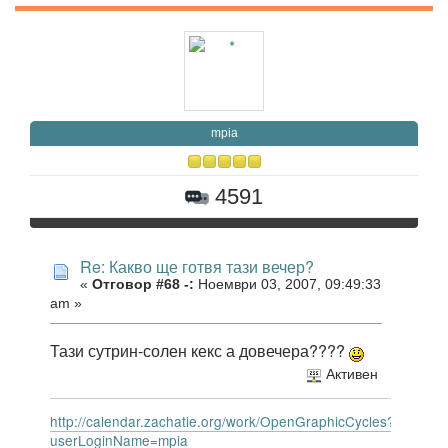
mpia
4591
Re: Какво ще готвя тази вечер?
«
Отговор #68 -:
Ноември 03, 2007, 09:49:33
am »
Тази сутрин-солен кекс а довечера????
Активен
http://calendar.zachatie.org/work/OpenGraphicCycles?
userLoginName=mpia