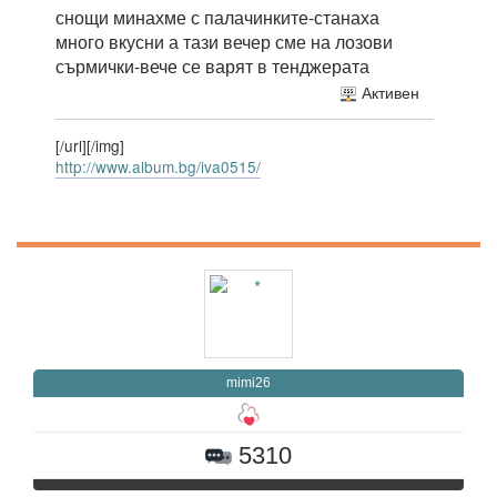
снощи минахме с палачинките-станаха
много вкусни а тази вечер сме на лозови
сърмички-вече се варят в тенджерата
Активен
[/url][/img]
http://www.album.bg/iva0515/
mimi26
5310