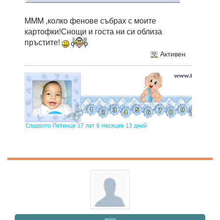
MMM ,колко фенове събрах с моите
картофки!Снощи и госта ни си облиза
пръстите!
Активен
mini