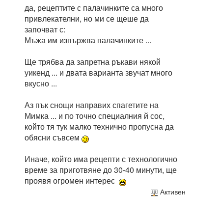
да, рецептите с палачинките са много
привлекателни, но ми се щеше да
започват с:
Мъжа им изпържва палачинките ...
Ще трябва да запретна ръкави някой
уикенд ... и двата варианта звучат много
вкусно ...
Аз пък снощи направих спагетите на
Мимка ... и по точно специалния й сос,
който тя тук малко технично пропусна да
обясни съвсем
Иначе, който има рецепти с технологично
време за приготвяне до 30-40 минути, ще
проявя огромен интерес
Активен