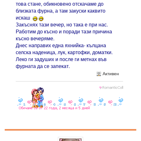
това стане, обикновено отскачаме до
близката фурна, а там закуски каквито
искаш
Закъснях тази вечер, но така е при нас.
Работим до късно и поради тази причина
късно вечеряме.
Днес направих една яхнийка- кълцана
селска наденица, лук, картофки, доматки.
Леко ги задуших и после ги метнах във
фурната да се запекат.
Активен