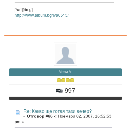
[/url][/img]
http://www.album.bg/iva0515/
Мери М.
997
Re: Какво ще готвя тази вечер?
«
Отговор #66 -:
Ноември 02, 2007, 16:52:53
pm »