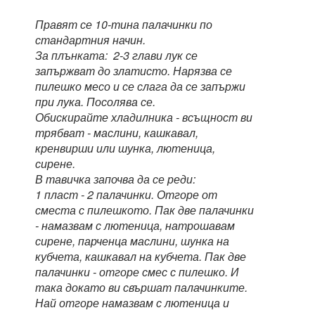
Правят се 10-тина палачинки по
стандартния начин.
За плънката: 2-3 глави лук се
запържват до златисто. Нарязва се
пилешко месо и се слага да се запържи
при лука. Посолява се.
Обискирайте хладилника - всъщност ви
трябват - маслини, кашкавал,
кренвирши или шунка, лютеница,
сирене.
В тавичка започва да се реди:
1 пласт - 2 палачинки. Отгоре от
сместа с пилешкото. Пак две палачинки
- намазвам с лютеница, натрошавам
сирене, парченца маслини, шунка на
кубчета, кашкавал на кубчета. Пак две
палачинки - отгоре смес с пилешко. И
така докато ви свършат палачинките.
Най отгоре намазвам с лютеница и