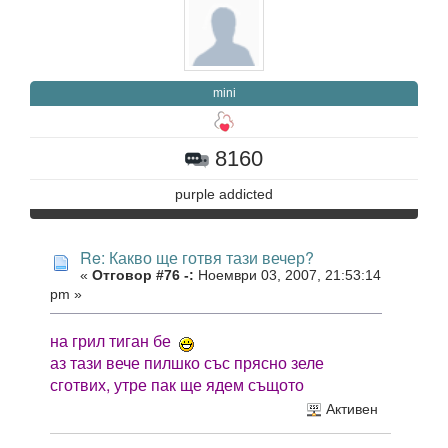
mini
8160
purple addicted
Re: Какво ще готвя тази вечер?
«
Отговор #76 -:
Ноември 03, 2007, 21:53:14
pm »
на грил тиган бе
аз тази вече пилшко със прясно зеле
сготвих, утре пак ще ядем същото
Активен