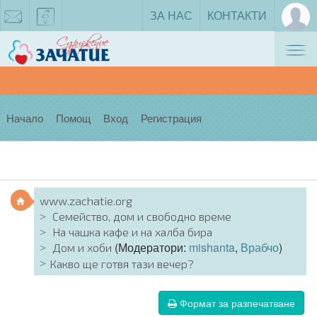
ЗА НАС
КОНТАКТИ
Tog
zachatie@gmail.com
facebook
nav
Начало
Помощ
Вход
Регистрация
www.zachatie.org
Семейство, дом и свободно време
На чашка кафе и на халба бира
(Модератори:
mishanta
,
Врабчо
)
Дом и хоби
Какво ще готвя тази вечер?
Формат за разпечатване