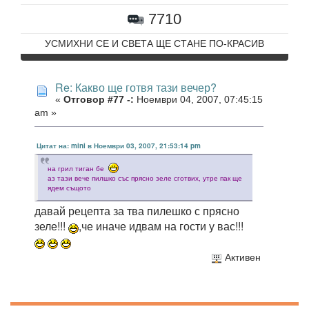
7710
УСМИХНИ СЕ И СВЕТА ЩЕ СТАНЕ ПО-КРАСИВ
Re: Какво ще готвя тази вечер?
«
Отговор #77 -:
Ноември 04, 2007, 07:45:15
am »
Цитат на: mini в Ноември 03, 2007, 21:53:14 pm
на грил тиган бе
аз тази вече пилшко със прясно зеле сготвих, утре пак ще
ядем същото
давай рецепта за тва пилешко с прясно
зеле!!!
,че иначе идвам на гости у вас!!!
Активен