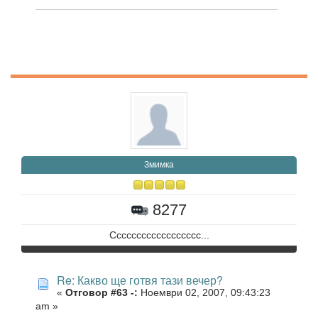
Змимка
8277
Сссссссссссссссссс...
Re: Какво ще готвя тази вечер?
«
Отговор #63 -:
Ноември 02, 2007, 09:43:23
am »