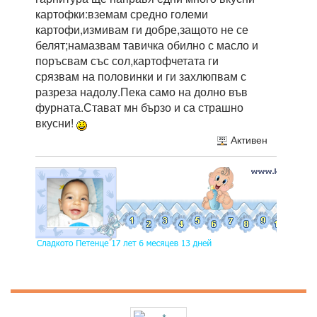
картофки:вземам средно големи
картофи,измивам ги добре,защото не се
белят;намазвам тавичка обилно с масло и
поръсвам със сол,картофчетата ги
срязвам на половинки и ги захлюпвам с
разреза надолу.Пека само на долно във
фурната.Стават мн бързо и са страшно
вкусни!
Активен