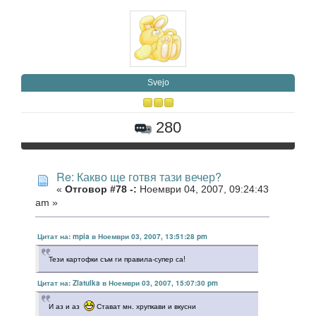
Svejo
280
Re: Какво ще готвя тази вечер?
«
Отговор #78 -:
Ноември 04, 2007, 09:24:43
am »
Цитат на: mpia в Ноември 03, 2007, 13:51:28 pm
Тези картофки съм ги правила-супер са!
Цитат на: Zlatulka в Ноември 03, 2007, 15:07:30 pm
И аз и аз
Стават мн. хрупкави и вкусни