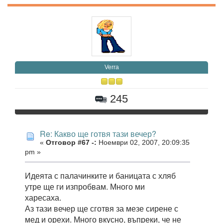
Verra
245
Re: Какво ще готвя тази вечер?
«
Отговор #67 -:
Ноември 02, 2007, 20:09:35
pm »
Идеята с палачинките и баницата с хляб
утре ще ги изпробвам. Много ми
харесаха.
Аз тази вечер ще сготвя за мезе сирене с
мед и орехи. Много вкусно, въпреки, че не