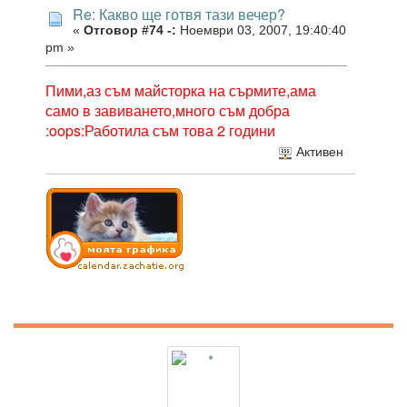
Re: Какво ще готвя тази вечер?
«
Отговор #74 -:
Ноември 03, 2007, 19:40:40
pm »
Пими,аз съм майсторка на сърмите,ама
само в завиването,много съм добра
:oops:Работила съм това 2 години
Активен