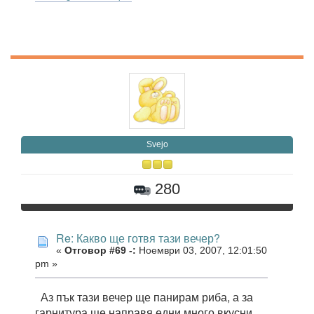
Svejo
280
Re: Какво ще готвя тази вечер?
«
Отговор #69 -:
Ноември 03, 2007, 12:01:50
pm »
Аз пък тази вечер ще панирам риба, а за
гарнитура ще направя едни много вкусни