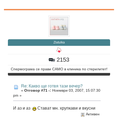
Zlatulka
2153
Спермограма се прави САМО в клиника по стерилитет!
Re: Какво ще готвя тази вечер?
«
Отговор #71 -:
Ноември 03, 2007, 15:07:30
pm »
И аз и аз
Стават мн. хрупкави и вкусни
Активен