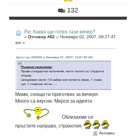
132
Re: Какво ще готвя тази вечер?
«
Отговор #62 -:
Ноември 02, 2007, 09:27:47
am »
Цитат на: mimi26 в Ноември 01, 2007, 10:51:58 am
Пълнени палачинки:
Правя стандартни палачинки, които пълня със следната
плънка:
запържвам около 1/2 кайма или колкото имам, 1 глава
лук, 1 главичка чесън.....
Мими, снощи ги приготвих за вечеря.
Много са вкусни. Мерси за идеята
Облизахме си
пръстите направо, страхотия.
Активен