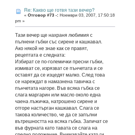
Re: Какво ще готвя тази вечер?
«
Отговор #73 -:
Ноември 03, 2007, 17:50:18
pm »
Тази вечер ще нахраня любимия с
пълнени гъбки със сирене и кашкавал.
Ако някой не знае как се правят,
рецептата е следната:
Избират се по-големички пресни гъбки,
измиват се, изрязват се пънчетата и се
оставят да се изцедят малко. След това
се нареждат в намазнена тавичка с
пънчетата нагоре. Във всяка гъбка се
слага маргарин или масло около една
чаена лъжичка, натрошено сирене и
отгоре настърган кашкавал. Слага се
такова количество, че да се запълни
вътрешността на всяка гъбка. Запичат се
във фурната като тавата се слага на
средно положение. Внимавайте като ги