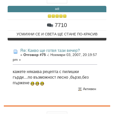
adi
7710
УСМИХНИ СЕ И СВЕТА ЩЕ СТАНЕ ПО-КРАСИВ
Re: Какво ще готвя тази вечер?
«
Отговор #75 -:
Ноември 03, 2007, 20:19:57
pm »
кажете някаква рецепта с пилишки
гърди....по възможност лесно ,бързо,без
пържене
Активен