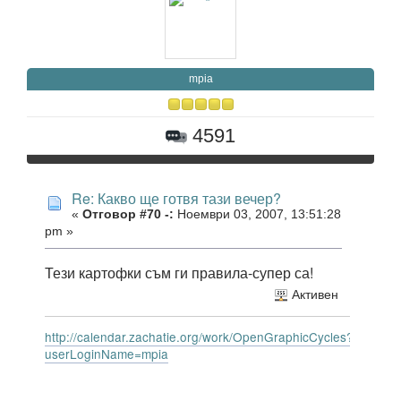
mpia
4591
Re: Какво ще готвя тази вечер?
«
Отговор #70 -:
Ноември 03, 2007, 13:51:28
pm »
Тези картофки съм ги правила-супер са!
Активен
http://calendar.zachatie.org/work/OpenGraphicCycles?
userLoginName=mpia