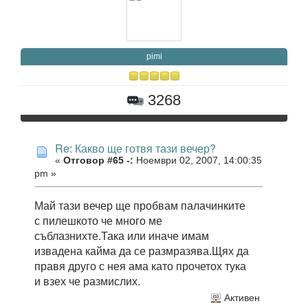
pimi
3268
Re: Какво ще готвя тази вечер?
«
Отговор #65 -:
Ноември 02, 2007, 14:00:35
pm »
Май тази вечер ще пробвам палачинките
с пилешкото че много ме
съблазнихте.Така или иначе имам
извадена кайма да се размразява.Щях да
правя друго с нея ама като прочетох тука
и взех че размислих.
Активен