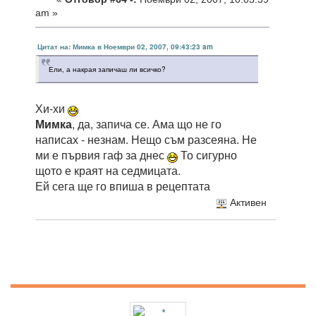
am »
Цитат на: Мимка в Ноември 02, 2007, 09:43:23 am
Ели, а накрая запичаш ли всичко?
Хи-хи
Мимка
, да, запича се. Ама що не го
написах - незнам. Нещо съм разсеяна. Не
ми е първия гаф за днес
То сигурно
щото е краят на седмицата.
Ей сега ще го впиша в рецептата
Активен