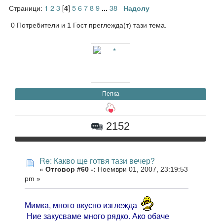
Страници:
1
2
3
[
]
5
6
7
8
9
38
4
...
Надолу
0 Потребители и 1 Гост преглежда(т) тази тема.
Пепка
2152
Re: Какво ще готвя тази вечер?
«
Отговор #60 -:
Ноември 01, 2007, 23:19:53
pm »
Мимка, много вкусно изглежда
Ние закусваме много рядко. Ако обаче