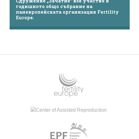
Сдружение „Зачатие“ взе участие в
годишното общо събрание на
паневропейската организация Fertility
Europe.