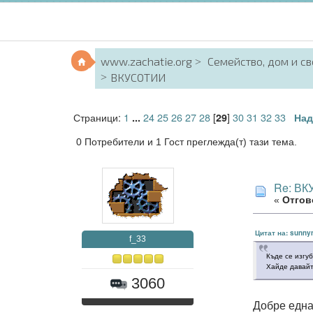
www.zachatie.org
Семейство, дом и с
ВКУСОТИИ
Страници:
1
24
25
26
27
28
[
]
30
31
32
33
...
29
Над
0 Потребители и 1 Гост преглежда(т) тази тема.
Re: В
«
Отгово
Цитат на: sunny
f_33
Къде се изгу
Хайде давай
3060
Добре една 