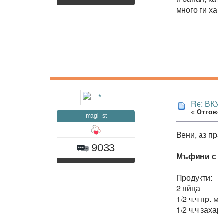
много ги х
Re: В
«
Отгово
magi_st
Вени, аз пр
9033
Мъфини с 
Продукти:
2 яйца
1/2 ч.ч пр. 
1/2 ч.ч заха