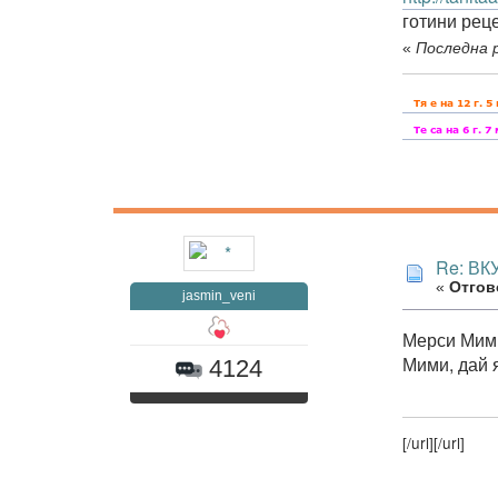
готини рец
«
Последна р
Re: В
«
Отгово
jasmin_veni
Мерси Мим
Мими, дай 
4124
[/url]
[/url]