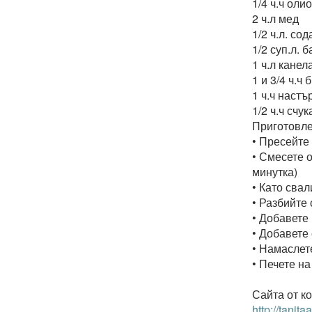
1/4 ч.ч олио
2 ч.л мед
1/2 ч.л. сод
1/2 суп.л. 
1 ч.л канел
1 и 3/4 ч.ч
1 ч.ч настъ
1/2 ч.ч счу
Приготовле
• Пресейте
• Смесете о
минутка)
• Като сва
• Разбийте 
• Добавете 
• Добавете 
• Намаслет
• Печете на
Сайта от ко
http://ta