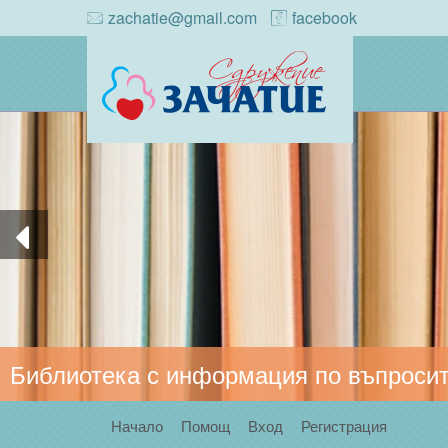
zachatie@gmail.com
facebook
Библиотека с информация по въпросит
Начало
Помощ
Вход
Регистрация