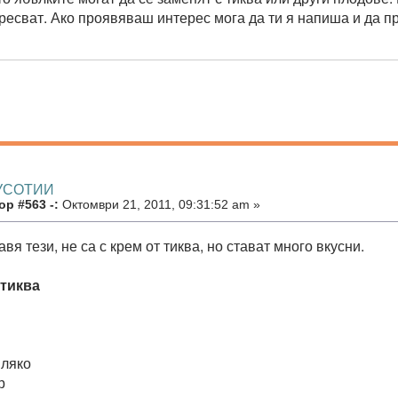
аресват. Ако проявяваш интерес мога да ти я напиша и да пр
КУСОТИИ
р #563 -:
Октомври 21, 2011, 09:31:52 am »
авя тези, не са с крем от тиква, но стават много вкусни.
тиква
мляко
р