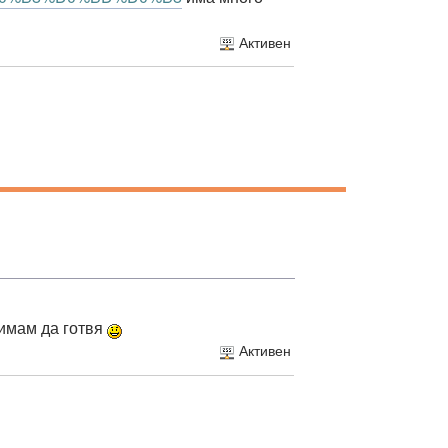
Активен
 имам да готвя
Активен