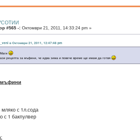
КУСОТИИ
р #565 -:
Октомври 21, 2011, 14:33:24 pm »
n_veni в Октомври 21, 2011, 12:47:48 pm
 Маги
тази рецепта за мъфини, че идва зима и повече време ще имам да готвя
 мъфини
о мляко с 1л.сода
о с 1 бакпулвер
: