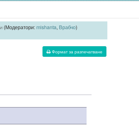
(Модератори:
mishanta
,
Врабчо
)
и
Формат за разпечатване