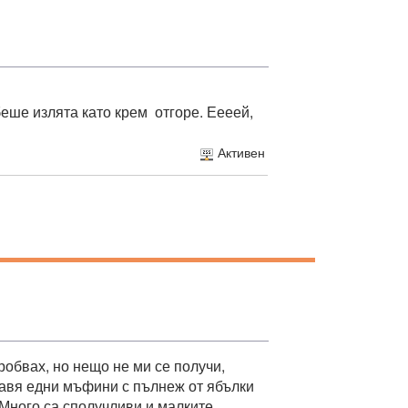
беше излята като крем отгоре. Еееей,
Активен
робвах, но нещо не ми се получи,
правя едни мъфини с пълнеж от ябълки
. Много са сполучливи и малките