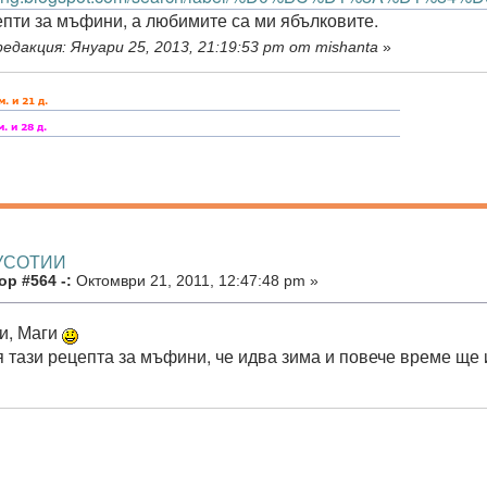
епти за мъфини, а любимите са ми ябълковите.
едакция: Януари 25, 2013, 21:19:53 pm от mishanta
»
КУСОТИИ
р #564 -:
Октомври 21, 2011, 12:47:48 pm »
и, Маги
я тази рецепта за мъфини, че идва зима и повече време ще