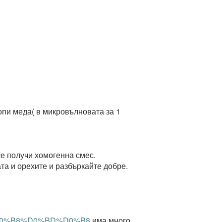
топи меда( в микровълновата за 1
се получи хомогенна смес.
ата и орехите и разбъркайте добре.
%84%D0%B8%D0%BD%D0%B8
има много