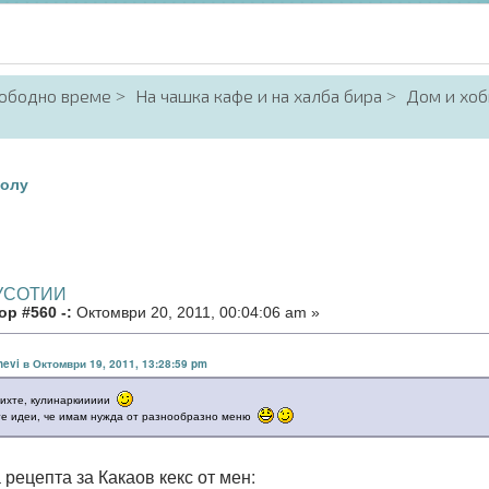
вободно време
На чашка кафе и на халба бира
Дом и хоб
олу
КУСОТИИ
р #560 -:
Октомври 20, 2011, 00:04:06 am »
nevi в Октомври 19, 2011, 13:28:59 pm
бихте, кулинаркиииии
те идеи, че имам нужда от разнообразно меню
рецепта за Какаов кекс от мен: