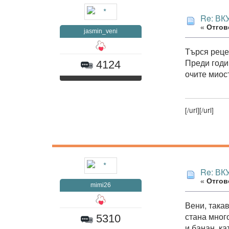
Re: В
«
Отгово
jasmin_veni
Търся реце
Преди годи
4124
очите миос
[/url]
[/url]
Re: В
«
Отгово
mimi26
Вени, така
стана мног
5310
и банан, ка