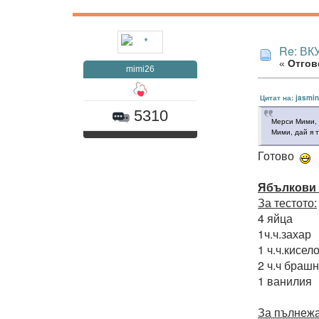
Re: В
«
Отгово
mimi26
Цитат на: jasmi
5310
Мерси Мими,
Мими, дай я 
Готово
Ябълкови
За тестото:
4 яйца
1ч.ч.захар
1 ч.ч.кисел
2 ч.ч брашн
1 ванилия
За пълнежа