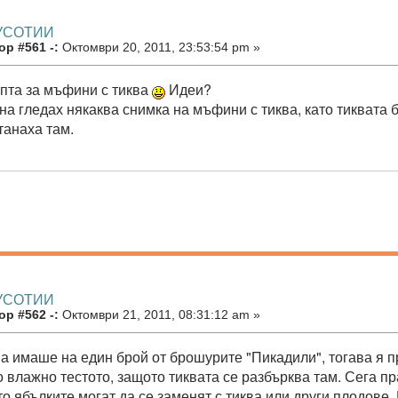
КУСОТИИ
р #561 -:
Октомври 20, 2011, 23:53:54 pm »
пта за мъфини с тиква
Идеи?
на гледах някаква снимка на мъфини с тиква, като тиквата 
танаха там.
КУСОТИИ
р #562 -:
Октомври 21, 2011, 08:31:12 am »
ва имаше на един брой от брошурите "Пикадили", тогава я п
о влажно тестото, защото тиквата се разбърква там. Сега 
то ябълките могат да се заменят с тиква или други плодове