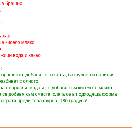
ша брашно
р
л
захар
ша кисело мляко
р
ъжици вода и какао
:
 брашното, добавя се захарта, бакпулвер и ванилия.
разбиват с олиото.
 разтваря във вода и се добавя към киселото мляко.
а се добавя към сместа, слага се в подходяща форма
 загратя преди това фурна -180 градуса!