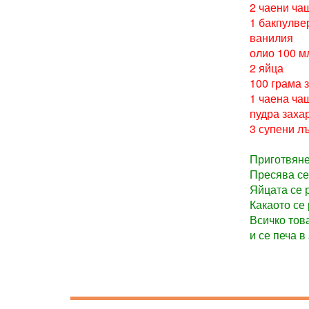
2 чаени ча
1 бакпулве
ванилия
олио 100 м
2 яйца
100 грама 
1 чаена ча
пудра заха
3 супени л
Приготвяне
Пресява се
Яйцата се 
Какаото се
Всичко тов
и се печа в