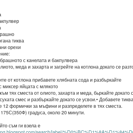
а
бакпулвер
а
 брашно
ргана тиква
кани орехи
ние:
 брашното с канелата и бакпулвера
лиото, меда и захарта и загрейте на котлона докато се раз
лите от котлона прибавете хлябната сода и разбъркайте
с миксер яйцата с млякото
към тях сместа от олиото, захарта и меда, бьркайте докато 
сухата смес и разбъркайте докато се усвои.• Добавете тикв
е 12 формички за мъфини и разпределете в тях сместа.
 175С(350Ф) градуса, около 20 минути.
йто съм ги взела е
nitaang.blogspot.com/search/label/%D0%BC%D1%8A%D1