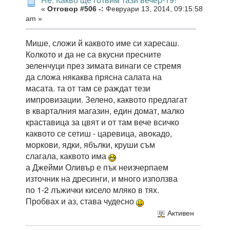
«
Отговор #506 -:
Февруари 13, 2014, 09:15:58
am »
Мише, сложи й каквото име си харесаш.
Колкото и да не са вкусни пресните
зеленчуци през зимата винаги се стремя
да сложа някаква прясна салата на
масата. та от там се раждат тези
импровизации. Зелено, каквото предлагат
в кварталния магазин, един домат, малко
краставица за цвят и от там вече всичко
каквото се сетиш - царевица, авокадо,
моркови, ядки, ябълки, круши съм
слагала, каквото има
а Джейми Оливър е пък неизчерпаем
източник на дресинги, и много използва
по 1-2 лъжички кисело мляко в тях.
Пробвах и аз, става чудесно
Активен