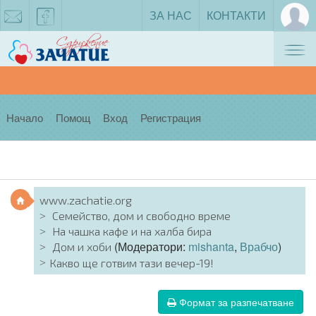
ЗА НАС
КОНТАКТИ
Tog
zachatie@gmail.com
facebook
nav
Начало
Помощ
Вход
Регистрация
www.zachatie.org
Семейство, дом и свободно време
На чашка кафе и на халба бира
(Модератори:
mishanta
,
Врабчо
)
Дом и хоби
Какво ще готвим тази вечер-19!
Формат за разпечатване