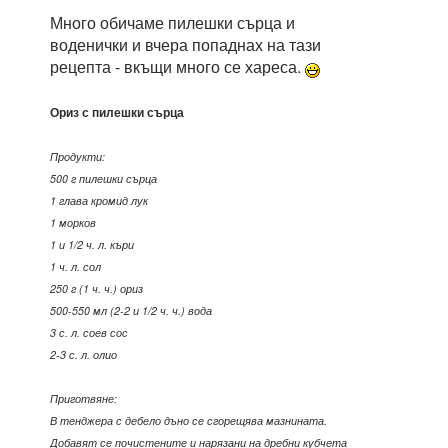
Много обичаме пилешки сърца и
воденички и вчера попаднах на тази
рецепта - вкъщи много се хареса.
Ориз с пилешки сърца
Продукти:
500 г пилешки сърца
1 глава кромид лук
1 морков
1 и 1/2 ч. л. къри
1 ч. л. сол
250 г (1 ч. ч.) ориз
500-550 мл (2-2 и 1/2 ч. ч.) вода
3 с. л. соев сос
2-3 с. л. олио
Приготвяне:
В тенджера с дебело дъно се сгорещява мазнината.
Добавят се почистените и нарязани на дребни кубчета