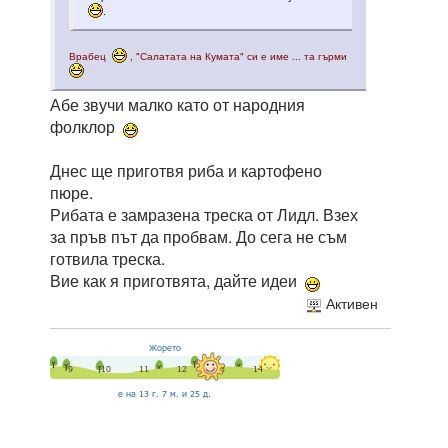
.
Врабец
, "Салатата на Кумата" си е име ... та гърми
Абе звучи малко като от народния
фолклор
Днес ще приготвя риба и картофено
пюре.
Рибата е замразена треска от Лидл. Взех
за пръв път да пробвам. До сега не съм
готвила треска.
Вие как я приготвята, дайте идеи
Активен