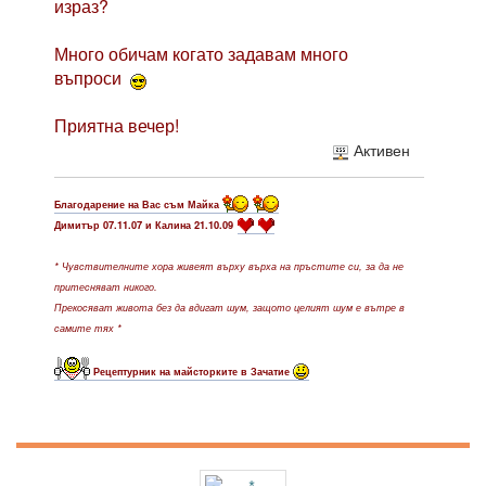
израз?
Много обичам когато задавам много
въпроси
Приятна вечер!
Активен
Благодарение на Вас съм Майка
Димитър 07.11.07 и Калина 21.10.09
* Чувствителните хора живеят върху върха на пръстите си, за да не
притесняват никого.
Прекосяват живота без да вдигат шум, защото целият шум е вътре в
самите тях *
Рецептурник на майсторките в Зачатие