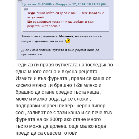
Цитат на: mishanta в Февруари 12, 2014, 19:24:21 pm
Теди
, линка който си дала е общ.... виж
ТОЗИ
ли е
актуалния?
Ще редактирам поста ти и ще добавя и тази
рецепта, интересна е!
Точно това е рецептата,
Мишанта
, но нещо не ми се
получи с даването на линка.
Днес имам пилешки бутчета и още умувам какво да
приготвя с тях.
Теди аз ги правя бутчетата напоследък по
една много лесна и вкусна рецепта
Измити и във фурната , прави се каша от
кисело мляко , и брашно 1/2к мляко и
брашно да стане средно гъста каша ,
може и малко вода да се сложи ,
подправки червен пипер , черен пипер
сол , заливат се с тази каша и се пече във
фурната на ок 200гр ако стане много
гъсто може да долееш още малко вода
преди да са съвсем готови