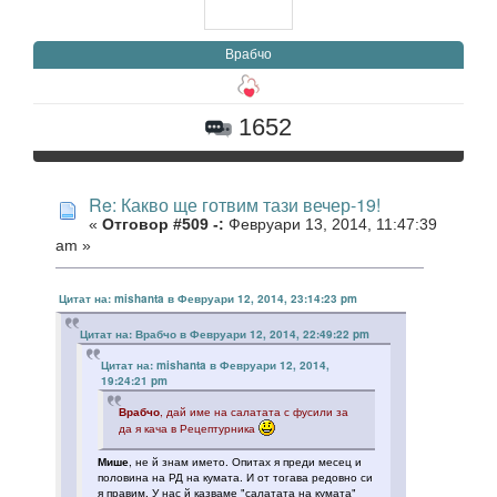
Врабчо
1652
Re: Какво ще готвим тази вечер-19!
«
Отговор #509 -:
Февруари 13, 2014, 11:47:39
am »
Цитат на: mishanta в Февруари 12, 2014, 23:14:23 pm
Цитат на: Врабчо в Февруари 12, 2014, 22:49:22 pm
Цитат на: mishanta в Февруари 12, 2014,
19:24:21 pm
Врабчо
, дай име на салатата с фусили за
да я кача в Рецептурника
Мише
, не й знам името. Опитах я преди месец и
половина на РД на кумата. И от тогава редовно си
я правим. У нас й казваме "салатата на кумата"