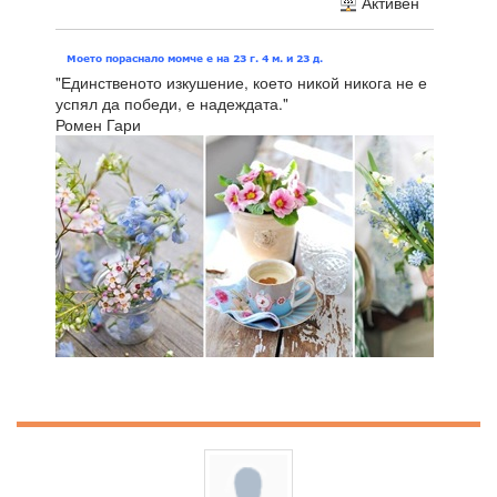
Активен
"Единственото изкушение, което никой никога не е
успял да победи, е надеждата."
Ромен Гари