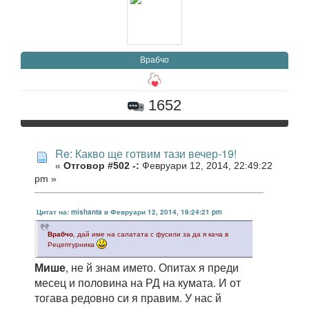
Врабчо
1652
Re: Какво ще готвим тази вечер-19!
«
Отговор #502 -:
Февруари 12, 2014, 22:49:22
pm »
Цитат на: mishanta в Февруари 12, 2014, 19:24:21 pm
Врабчо
, дай име на салатата с фусили за да я кача в
Рецептурника
Мише
, не й знам името. Опитах я преди
месец и половина на РД на кумата. И от
тогава редовно си я правим. У нас й