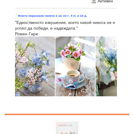
Активен
"Единственото изкушение, което никой никога не е
успял да победи, е надеждата."
Ромен Гари