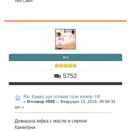
Уил Смит
м-и
5752
Re: Какво ще готвим тази вечер-19!
«
Отговор #505 -:
Февруари 13, 2014, 08:58:32
am »
Домашна юфка с масло и сирене
Канелони