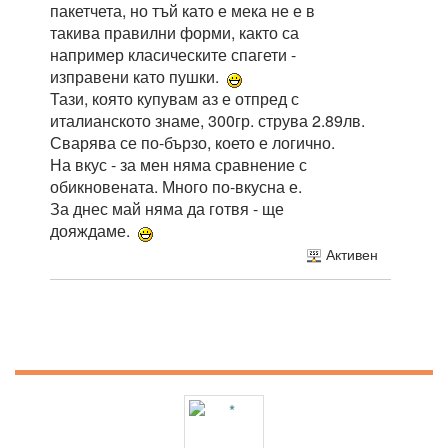
пакетчета, но тъй като е мека не е в
такива правилни форми, както са
например класическите спагети -
изправени като пушки.
Тази, която купувам аз е отпред с
италианското знаме, 300гр. струва 2.89лв.
Сварява се по-бързо, което е логично.
На вкус - за мен няма сравнение с
обикновената. Много по-вкусна е.
За днес май няма да готвя - ще
дояждаме.
Активен