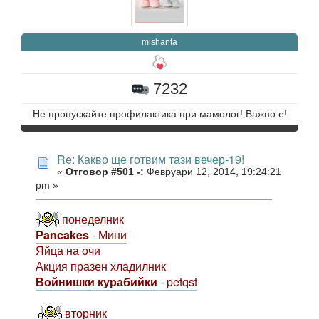
mishanta
7232
Не пропускайте профилактика при мамолог! Важно е!
Re: Какво ще готвим тази вечер-19!
«
Отговор #501 -:
Февруари 12, 2014, 19:24:21
pm »
понеделник
Pancakes
- Мини
Яйца на очи
Акция празен хладилник
Войнишки курабийки
- petqst
вторник