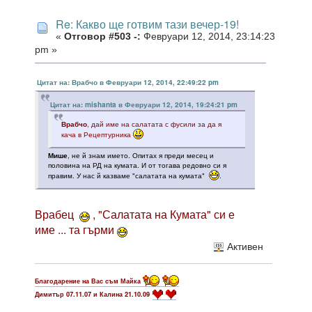
Re: Какво ще готвим тази вечер-19!
«
Отговор #503 -:
Февруари 12, 2014, 23:14:23
pm »
Цитат на: Врабчо в Февруари 12, 2014, 22:49:22 pm
Цитат на: mishanta в Февруари 12, 2014, 19:24:21 pm
Врабчо
, дай име на салатата с фусили за да я
кача в Рецептурника
Мише
, не й знам името. Опитах я преди месец и
половина на РД на кумата. И от тогава редовно си я
правим. У нас й казваме "салатата на кумата"
.
Врабец
, "Салатата на Кумата" си е
име ... та гърми
Активен
Благодарение на Вас съм Майка
Димитър 07.11.07 и Калина 21.10.09