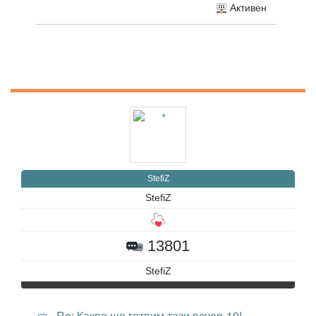
Активен
StefiZ
StefiZ
13801
StefiZ
Re: Какво ще готвим тази вечер-19!