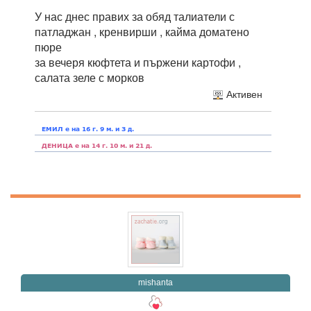
У нас днес правих за обяд талиатели с
патладжан , кренвирши , кайма доматено
пюре
за вечеря кюфтета и пържени картофи ,
салата зеле с морков
Активен
mishanta