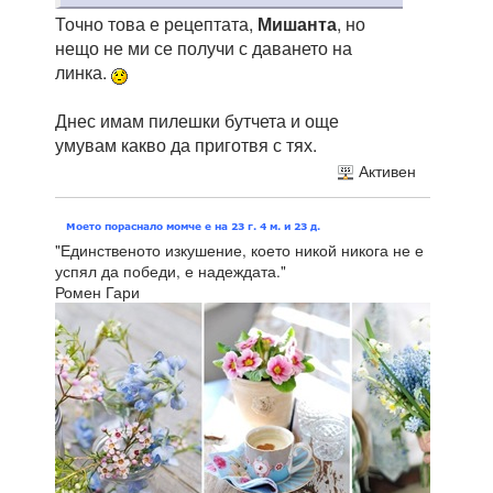
Точно това е рецептата,
Мишанта
, но
нещо не ми се получи с даването на
линка.
Днес имам пилешки бутчета и още
умувам какво да приготвя с тях.
Активен
"Единственото изкушение, което никой никога не е
успял да победи, е надеждата."
Ромен Гари