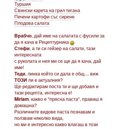
Туршия
Свински карета на грил тигана
Печени картофи със сирене
Плодова салата
Врабчо
, дай име на салатата с фусили за
да я кача в Рецептурника
Стефи
, а ти си гейзер на салати, тази
интересната
с руколата и нея ми се ще да я кача, дай
име!
Теди
, линка който си дала е общ.... виж
ТОЗИ
ли е актуалния?
Ще редактирам поста ти и ще добавя и
тази рецепта, интересна е!
Miriam
, какво е "прясна паста", правиш я
домашна?
Различните видове паста познавам и
ползвам няколко вида,
но ми е интересно какво влагаш в този