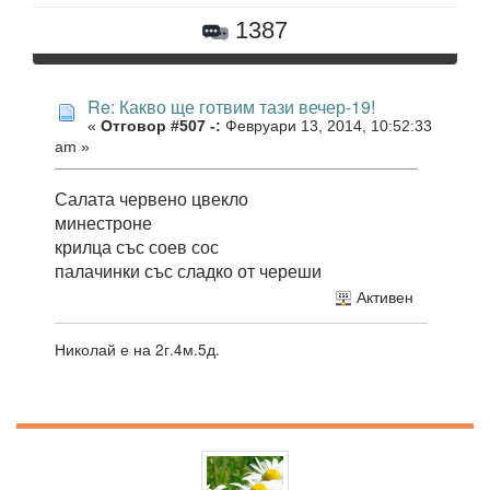
1387
Re: Какво ще готвим тази вечер-19!
«
Отговор #507 -:
Февруари 13, 2014, 10:52:33
am »
Салата червено цвекло
минестроне
крилца със соев сос
палачинки със сладко от череши
Активен
Николай е на 2г.4м.5д.