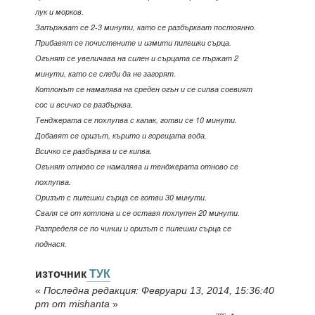
лук и морков.
Запържват се 2-3 минути, като се разбъркват постоянно.
Прибавят се почистените и измити пилешки сърца.
Огънят се увеличава на силен и сърцата се пържат 2
минути, като се следи да не загорят.
Котлонът се намалява на среден огън и се сипва соевият
сос и всичко се разбърква.
Тенджерата се похлупва с капак, готви се 10 минути.
Добавят се оризът, кърито и горещата вода.
Всичко се разбърква и се кипва.
Огънят отново се намалява и тенджерата отново се
похлупва.
Оризът с пилешки сърца се готви 30 минути.
Сваля се от котлона и се оставя похлупен 20 минути.
Разпределя се по чинии и оризът с пилешки сърца се
поднася.
източник
ТУК
«
Последна редакция: Февруари 13, 2014, 15:36:40
pm от mishanta
»