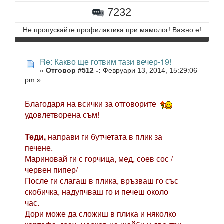
7232
Не пропускайте профилактика при мамолог! Важно е!
Re: Какво ще готвим тази вечер-19!
«
Отговор #512 -:
Февруари 13, 2014, 15:29:06
pm »
Благодаря на всички за отговорите
удовлетворена съм!
Теди,
направи ги бутчетата в плик за
печене.
Мариновай ги с горчица, мед, соев сос /
червен пипер/
После ги слагаш в плика, връзваш го със
скобичка, надупчваш го и печеш около
час.
Дори може да сложиш в плика и няколко