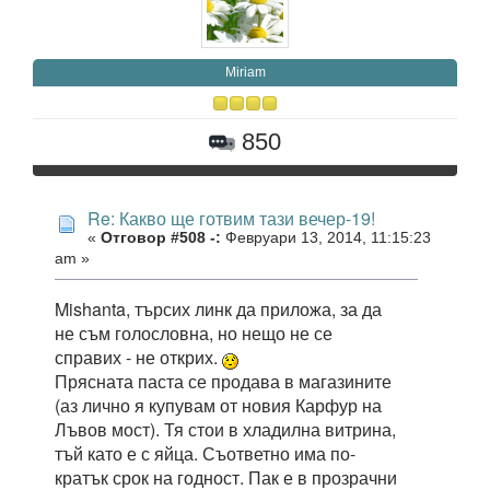
Miriam
850
Re: Какво ще готвим тази вечер-19!
«
Отговор #508 -:
Февруари 13, 2014, 11:15:23
am »
Mishanta, търсих линк да приложа, за да
не съм голословна, но нещо не се
справих - не открих.
Прясната паста се продава в магазините
(аз лично я купувам от новия Карфур на
Лъвов мост). Тя стои в хладилна витрина,
тъй като е с яйца. Съответно има по-
кратък срок на годност. Пак е в прозрачни