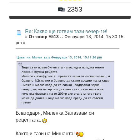
2353
Re: Какво ще готвим тази вечер-19!
«
Отговор #513 -:
Февруари 13, 2014, 15:30:15
pm »
Цитат на: Милен_ка в Февруари 13, 2014, 15:11:26 pm
Теди аз ги правя бутчетата напоследък по една много
лесна и вкусна рецепта
Измити и във фурната , прави се каша от кисело мляко , и
брашно 1/2к мляко и брашно да стане средно гъста каша
, може и малко вода да се сложи , подправки червен
пипер , черен пипер сол , заливат се с тази каша и се
пече във фурната на ок 200гр ако стане много гъсто
може да долееш още малко вода преди да са съвсем
готови
Благодаря, Миленка.Запазвам си
рецептата.
Както и тази на Мишанта!