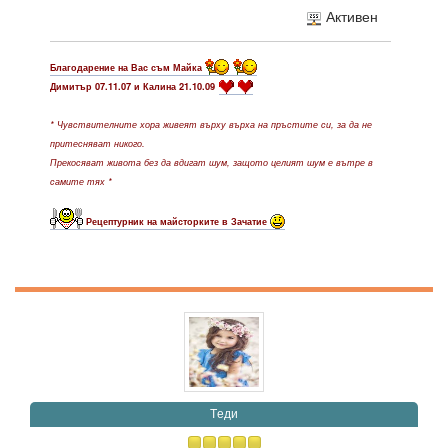
Активен
Благодарение на Вас съм Майка
Димитър 07.11.07 и Калина 21.10.09
* Чувствителните хора живеят върху върха на пръстите си, за да не
притесняват никого.
Прекосяват живота без да вдигат шум, защото целият шум е вътре в
самите тях *
Рецептурник на майсторките в Зачатие
Tеди