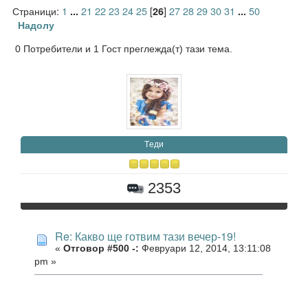
Страници:
1
21
22
23
24
25
[
]
27
28
29
30
31
50
...
26
...
Надолу
0 Потребители и 1 Гост преглежда(т) тази тема.
Tеди
2353
Re: Какво ще готвим тази вечер-19!
«
Отговор #500 -:
Февруари 12, 2014, 13:11:08
pm »