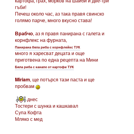
картофа, грах, морков на шайби и две-три
гъби!
Печеш около час, аз така правя свинско
голямо парче, много вкусно става!
Врабчо
, аз я правя панирана с галета и
корнфлекс на фурната,
Панирана бяла риба с корнфлейкс ТУК
много я харесват децата и още
приготвена по една рецепта на Мини
Бяла риба с канапе от картофи ТУК
Miriam
, ще потърся тази паста и ще
пробвам
днес
Тостери с шунка и кашкавал
Супа Кофта
Мляко с мед