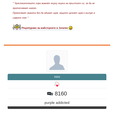
* Чувствителните хора живеят върху върха на пръстите си, за да не
притесняват никого.
Прекосяват живота без да вдигат шум, защото целият шум е вътре в
самите тях *
Рецептурник на майсторките в Зачатие
mini
8160
purple addicted