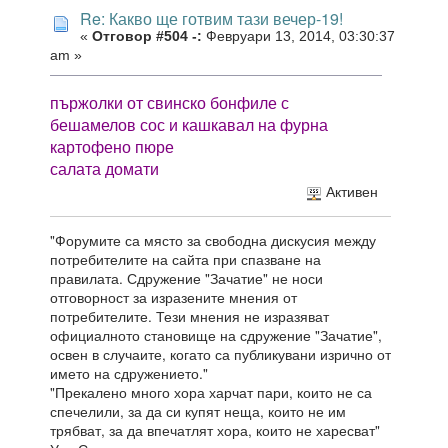
Re: Какво ще готвим тази вечер-19!
«
Отговор #504 -:
Февруари 13, 2014, 03:30:37
am »
пържолки от свинско бонфиле с
бешамелов сос и кашкавал на фурна
картофено пюре
салата домати
Активен
"Форумите са място за свободна дискусия между
потребителите на сайта при спазване на
правилата. Сдружение "Зачатие" не носи
отговорност за изразените мнения от
потребителите. Тези мнения не изразяват
официалното становище на сдружение "Зачатие",
освен в случаите, когато са публикувани изрично от
името на сдружението."
"Прекалено много хора харчат пари, които не са
спечелили, за да си купят неща, които не им
трябват, за да впечатлят хора, които не харесват"