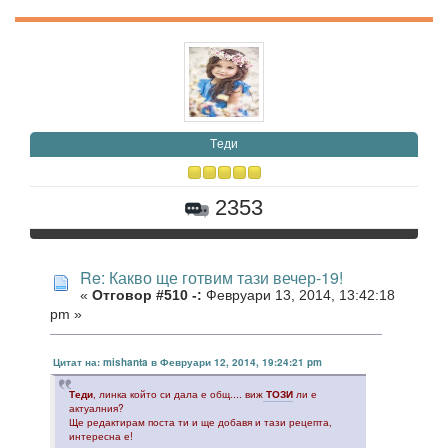
Tеди
2353
Re: Какво ще готвим тази вечер-19!
«
Отговор #510 -:
Февруари 13, 2014, 13:42:18
pm »
Цитат на: mishanta в Февруари 12, 2014, 19:24:21 pm
Теди
, линка който си дала е общ.... виж
ТОЗИ
ли е
актуалния?
Ще редактирам поста ти и ще добавя и тази рецепта,
интересна е!