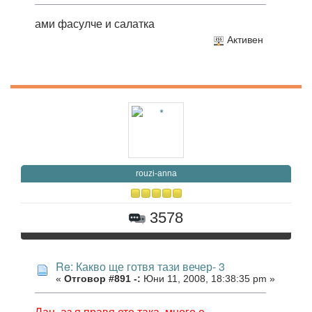
ами фасулче и салатка
Активен
rouzi-anna
3578
Re: Какво ще готвя тази вечер- 3
«
Отговор #891 -:
Юни 11, 2008, 18:38:35 pm »
Лан ,аз я правя ето така ,много е