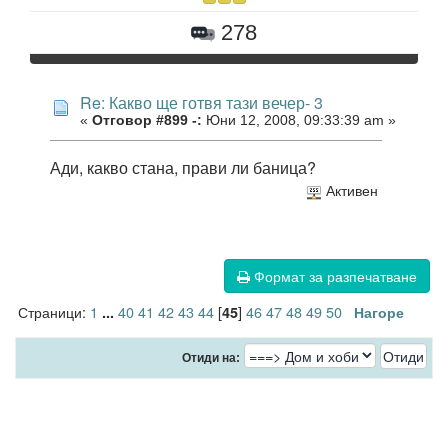
278
Re: Какво ще готвя тази вечер- 3
«
Отговор #899 -:
Юни 12, 2008, 09:33:39 am »
Ади, какво стана, прави ли баница?
Активен
Формат за разпечатване
Страници:
1
40
41
42
43
44
[
]
46
47
48
49
50
...
45
Нагоре
Отиди на: