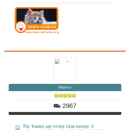
Марито
2967
Re: Какво ще готвя тази вечер- 3