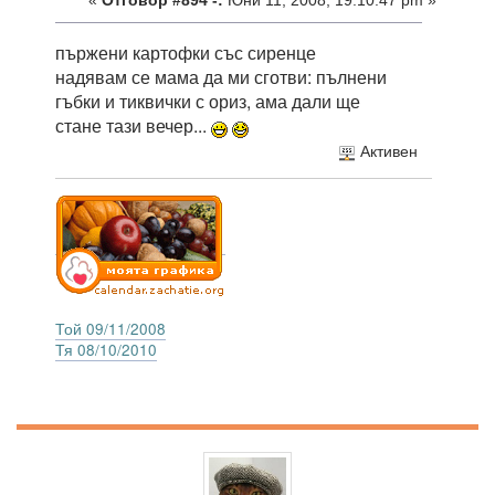
«
Отговор #894 -:
Юни 11, 2008, 19:10:47 pm »
пържени картофки със сиренце
надявам се мама да ми сготви: пълнени
гъбки и тиквички с ориз, ама дали ще
стане тази вечер...
Активен
Той 09/11/2008
Тя 08/10/2010