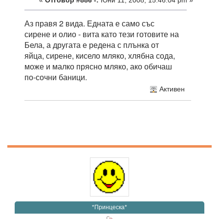
«
Отговор #886 -:
Юни 11, 2008, 15:46:04 pm »
Аз правя 2 вида. Едната е само със
сирене и олио - вита като тези готовите на
Бела, а другата е редена с плънка от
яйца, сирене, кисело мляко, хлябна сода,
може и малко прясно мляко, ако обичаш
по-сочни баници.
Активен
*Принцеска*