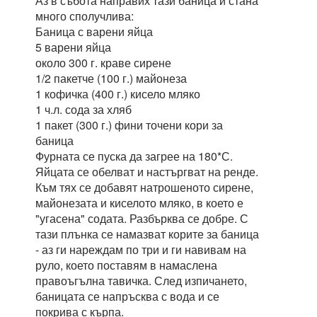
Аз в събота направих тази баница и стана
много сполучлива:
Баница с варени яйца
5 варени яйца
около 300 г. краве сирене
1/2 пакетче (100 г.) майонеза
1 кофичка (400 г.) кисело мляко
1 ч.л. сода за хляб
1 пакет (300 г.) фини точени кори за
баница
Фурната се пуска да загрее на 180*С.
Яйцата се обелват и настъргват на ренде.
Към тях се добавят натрошеното сирене,
майонезата и киселото мляко, в което е
"угасена" содата. Разбърква се добре. С
тази плънка се намазват корите за баница
- аз ги нареждам по три и ги навивам на
руло, което поставям в намаслена
правоъгълна тавичка. След изпичането,
баницата се напръсква с вода и се
покрива с кърпа.