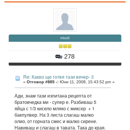
miusli
278
Re: Какво ще готвя тази вечер- 3
«
Отговор #885 -:
Юни 11, 2008, 15:43:52 pm »
Ади, знам тази изпитана рецепта от
братовчедка ми - супер е. Разбиваш 5
яйца с 1/3 кисело мляко с миксер + 1
бакпулвер. На 3 листа слагаш малко
олио, от горната смес и малко сирене.
Навиваш и слагаш в тавата. Така до края.