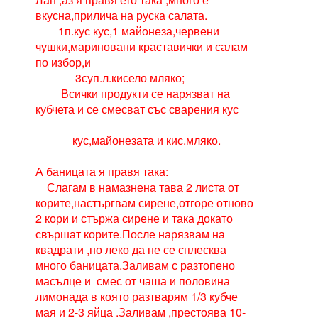
вкусна,прилича на руска салата.
1п.кус кус,1 майонеза,червени
чушки,мариновани краставички и салам
по избор,и
3суп.л.кисело мляко;
Всички продукти се нарязват на
кубчета и се смесват със сварения кус
кус,майонезата и кис.мляко.
А баницата я правя така:
Слагам в намазнена тава 2 листа от
корите,настъргвам сирене,отгоре отново
2 кори и стържа сирене и така докато
свършат корите.После нарязвам на
квадрати ,но леко да не се сплесква
много баницата.Заливам с разтопено
масълце и смес от чаша и половина
лимонада в която разтварям 1/3 кубче
мая и 2-3 яйца .Заливам ,престоява 10-