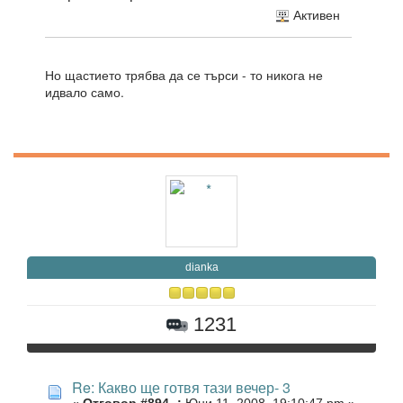
Активен
Но щастието трябва да се търси - то никога не
идвало само.
dianka
1231
Re: Какво ще готвя тази вечер- 3