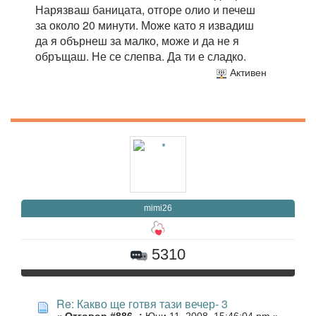
Нарязваш баницата, отгоре олио и печеш
за около 20 минути. Може като я извадиш
да я обърнеш за малко, може и да не я
обръщаш. Не се слепва. Да ти е сладко.
Активен
mimi26
5310
Re: Какво ще готвя тази вечер- 3