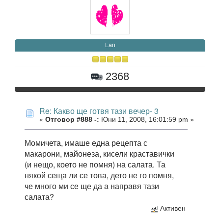
Lan
2368
Re: Какво ще готвя тази вечер- 3
«
Отговор #888 -:
Юни 11, 2008, 16:01:59 pm »
Момичета, имаше една рецепта с
макарони, майонеза, кисели краставички
(и нещо, което не помня) на салата. Та
някой сеща ли се това, дето не го помня,
че много ми се ще да а направя тази
салата?
Активен