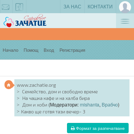
ЗА НАС
КОНТАКТИ
Tog
zachatie@gmail.com
facebook
nav
Начало
Помощ
Вход
Регистрация
www.zachatie.org
Семейство, дом и свободно време
На чашка кафе и на халба бира
(Модератори:
mishanta
,
Врабчо
)
Дом и хоби
Какво ще готвя тази вечер- 3
Формат за разпечатване