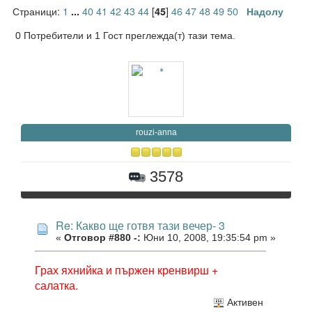
Страници:
1
40
41
42
43
44
[
]
46
47
48
49
50
...
45
Надолу
0 Потребители и 1 Гост преглежда(т) тази тема.
rouzi-anna
3578
Re: Какво ще готвя тази вечер- 3
«
Отговор #880 -:
Юни 10, 2008, 19:35:54 pm »
Грах яхнийка и пържен кренвирш +
салатка.
Активен