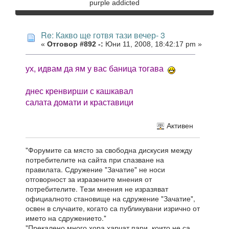
purple addicted
Re: Какво ще готвя тази вечер- 3
«
Отговор #892 -:
Юни 11, 2008, 18:42:17 pm »
ух, идвам да ям у вас баница тогава
днес кренвирши с кашкавал
салата домати и краставици
Активен
"Форумите са място за свободна дискусия между
потребителите на сайта при спазване на
правилата. Сдружение "Зачатие" не носи
отговорност за изразените мнения от
потребителите. Тези мнения не изразяват
официалното становище на сдружение "Зачатие",
освен в случаите, когато са публикувани изрично от
името на сдружението."
"Прекалено много хора харчат пари, които не са