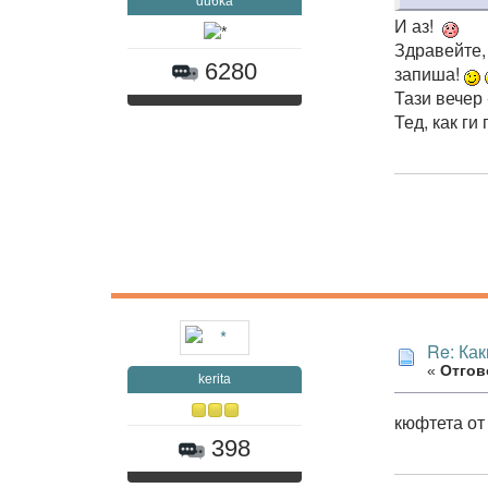
du6ka
И аз!
Здравейте, 
6280
запиша!
Тази вечер 
Тед, как ги
Re: Как
«
Отгово
kerita
кюфтета от
398