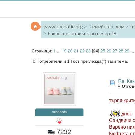
www.zachatie.org
Семейство, дом и с
Какво ще готвим тази вечер-18!
Страници:
1
19
20
21
22
23
[
]
25
26
27
28
29
...
24
..
0 Потребители и 1 Гост преглежда(т) тази тема.
Re: Как
«
Отгово
търпя кри
mishanta
днес
Сандвичи с
Варено пи
7232
Кюфтета от