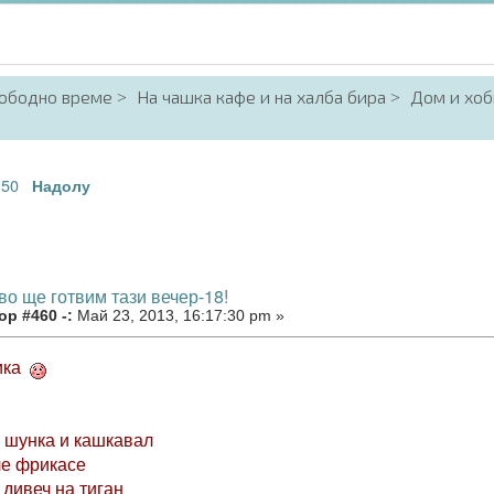
вободно време
На чашка кафе и на халба бира
Дом и хоб
50
.
Надолу
во ще готвим тази вечер-18!
р #460 -:
Май 23, 2013, 16:17:30 pm »
тика
 шунка и кашкавал
ле фрикасе
 дивеч на тиган