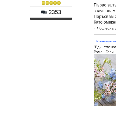
Първо запъ
задушавам
2353
Наръсвам с 
Като омекна
«
Последна р
"Единственот
Ромен Гари