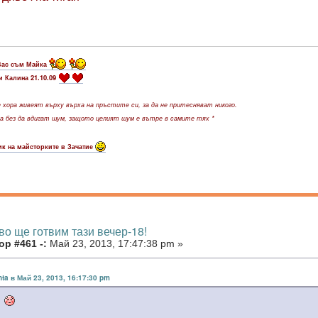
Вас съм Майка
и Калина 21.10.09
хора живеят върху върха на пръстите си, за да не притесняват никого.
 без да вдигат шум, защото целият шум е вътре в самите тях *
к на майсторките в Зачатие
во ще готвим тази вечер-18!
р #461 -:
Май 23, 2013, 17:47:38 pm »
ta в Май 23, 2013, 16:17:30 pm
ка