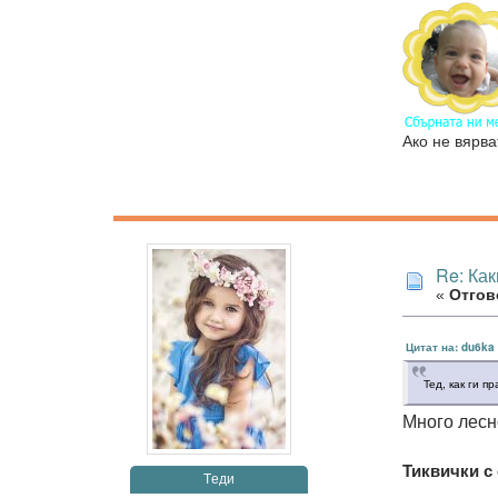
Ако не вярва
Re: Как
«
Отгово
Цитат на: du6ka 
Тед, как ги п
Много лесн
Тиквички с
Tеди