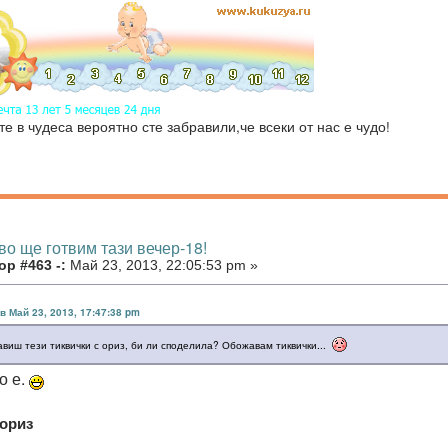
те в чудеса вероятно сте забравили,че всеки от нас е чудо!
во ще готвим тази вечер-18!
р #463 -:
Май 23, 2013, 22:05:53 pm »
в Май 23, 2013, 17:47:38 pm
равиш тези тиквички с ориз, би ли споделила? Обожавам тиквички...
о е.
 ориз