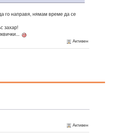
 да го направя, нямам време да се
с захар!
иквички...
Активен
Активен