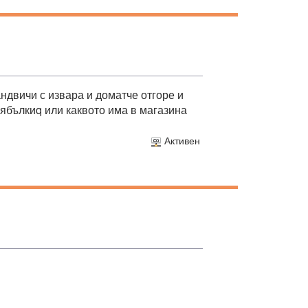
андвичи с извара и доматче отгоре и
 ябълкиq или каквото има в магазина
Активен