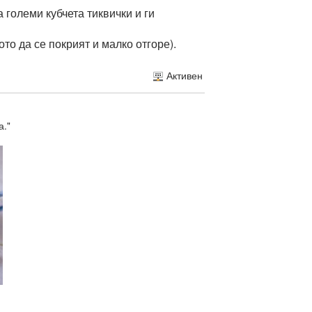
големи кубчета тиквички и ги
то да се покрият и малко отгоре).
Активен
а."