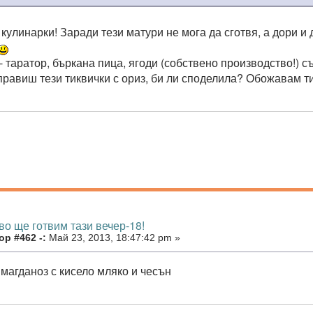
кулинарки! Заради тези матури не мога да сготвя, а дори и
- таратор, бъркана пица, ягоди (собствено производство!) съ
 правиш тези тиквички с ориз, би ли споделила? Обожавам т
во ще готвим тази вечер-18!
р #462 -:
Май 23, 2013, 18:47:42 pm »
 магданоз с кисело мляко и чесън