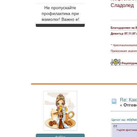
Сладолед
Не пропускайте
профилактика при
мамолог! Важно е!
Благодарение на 
Димитър 07.11.07 
* Чувствителните 
Прекосяват живота
Рецептурни
Re: Как
«
Отгово
Цитат на: mishan
търпя крити