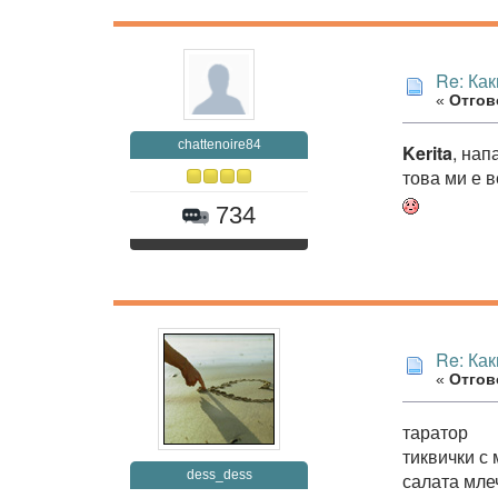
Re: Как
«
Отгово
chattenoire84
Kerita
, нап
това ми е 
734
Re: Как
«
Отгово
таратор
тиквички с 
dess_dess
салата мле