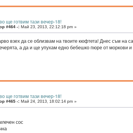
во ще готвим тази вечер-18!
р #464 -:
Май 23, 2013, 22:12:18 pm »
арво взех да се облизвам на твоите кюфтета! Днес съм на с
вечерята, а да и ще упухам едно бебешко пюре от моркови и
во ще готвим тази вечер-18!
р #465 -:
Май 24, 2013, 18:02:14 pm »
млечен сос
чна