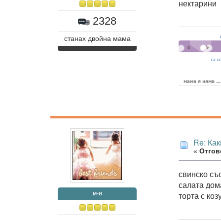
нектарини
2328
станах двойна мама
Re: Как
«
Отгово
свинско съ
салата дом
м-и
торта с коз