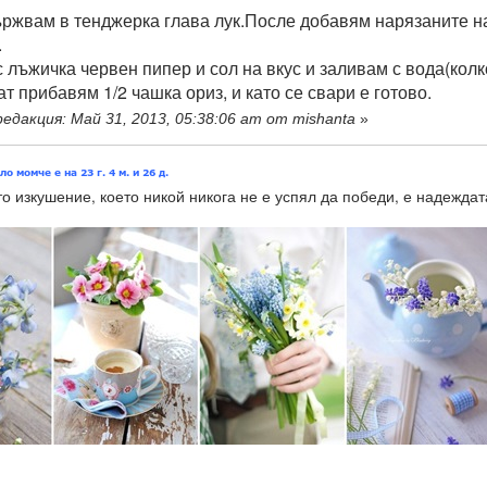
ржвам в тенджерка глава лук.После добавям нарязаните на 
.
лъжичка червен пипер и сол на вкус и заливам с вода(колко
т прибавям 1/2 чашка ориз, и като се свари е готово.
едакция: Май 31, 2013, 05:38:06 am от mishanta
»
о изкушение, което никой никога не е успял да победи, е надеждат