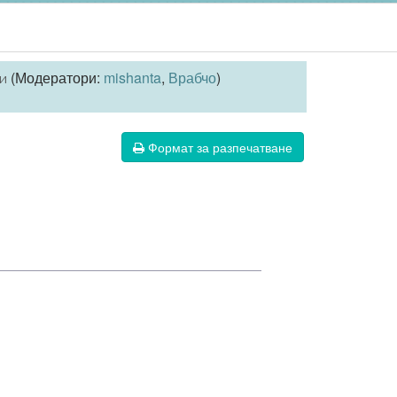
(Модератори:
mishanta
,
Врабчо
)
и
Формат за разпечатване