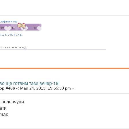
во ще готвим тази вечер-18!
р #466 -:
Май 24, 2013, 19:55:30 pm »
с зеленчуци
ати
унак