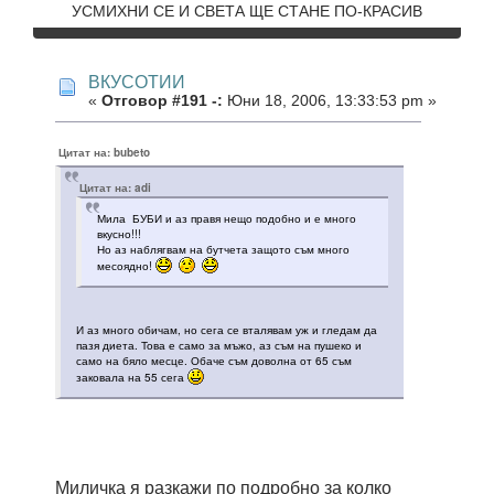
УСМИХНИ СЕ И СВЕТА ЩЕ СТАНЕ ПО-КРАСИВ
ВКУСОТИИ
«
Отговор #191 -:
Юни 18, 2006, 13:33:53 pm »
Цитат на: bubeto
Цитат на: adi
Мила БУБИ и аз правя нещо подобно и е много
вкусно!!!
Но аз наблягвам на бутчета защото съм много
месоядно!
И аз много обичам, но сега се вталявам уж и гледам да
пазя диета. Това е само за мъжо, аз съм на пушеко и
само на бяло месце. Обаче съм доволна от 65 съм
заковала на 55 сега
Миличка я разкажи по подробно за колко