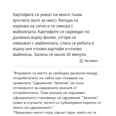
Картофите се режат на много тънки
кръгчета (като за чипс). Копъра се
нарязва на ситно и се смесва с
майонезата. Картофите се нареждат по
дължина върху фолио, отгоре се
намазват с майонезата, слага се рибата и
върху нея отново картофи и отново
майонеза. Запича се около 30 минути.
Активен
"Форумите са място за свободна дискусия между
потребителите на сайта при спазване на
правилата. Сдружение "Зачатие" не носи
отговорност за изразените мнения от
потребителите. Тези мнения не изразяват
официалното становище на сдружение "Зачатие",
освен в случаите, когато са публикувани изрично от
името на сдружението."
"Прекалено много хора харчат пари, които не са