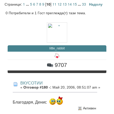
Страници:
1
5
6
7
8
9
[
]
11
12
13
14
15
33
...
10
...
Надолу
0 Потребители и 1 Гост преглежда(т) тази тема.
little_rabbit
9707
ВКУСОТИИ
«
Отговор #180 -:
Май 20, 2006, 08:51:07 am »
Благодаря, Денис
Активен