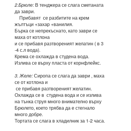
2.Брюле:
В тенджера се слага сметаната
да заври.
Прибавят се разбитите на крем
жълтъци +захар +ванилия.
Бърка се непрекъснато, като заври се
маха от котлона
и се прибавя разтвореният желатин ( в 3
-4 с.л вода).
Крема се охлажда в студена вода.
Излива се върху пласта от корнфлейкс.
3. Желе:
Сиропа се слага да заври , маха
се от котлона и
се прибавя разтвореният желатин.
Охлажда се в студена вода и се излива
на тънка струя много внимателно върху
Брюлето, което трябва да е стегнало
много добре.
Тортата се слага в хладилник за 1-2 часа.