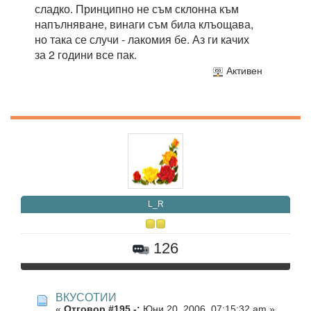
сладко. Принципно не съм склонна към
напълняване, винаги съм била клъощава,
но така се случи - лакомия бе. Аз ги качих
за 2 години все пак.
Активен
L_R
126
ВКУСОТИИ
«
Отговор #195 -:
Юни 20, 2006, 07:15:32 am »