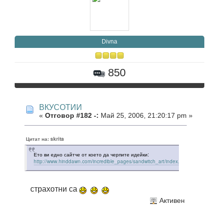
Divna
850
ВКУСОТИИ
«
Отговор #182 -:
Май 25, 2006, 21:20:17 pm »
Цитат на: skrita
Ето ви едно сайтче от което да черпите идейки:
http://www.hinddawn.com/incredible_pages/sandwitch_art/index.html
страхотни са
Активен