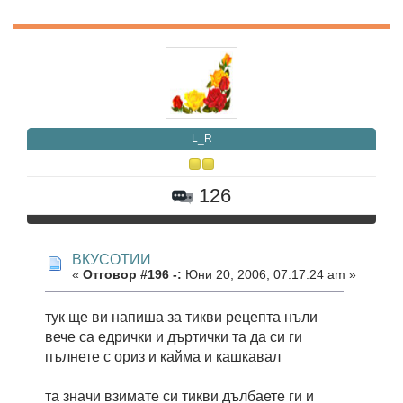
L_R
126
ВКУСОТИИ
«
Отговор #196 -:
Юни 20, 2006, 07:17:24 am »
тук ще ви напиша за тикви рецепта нъли
вече са едрички и дъртички та да си ги
пълнете с ориз и кайма и кашкавал
та значи взимате си тикви дълбаете ги и