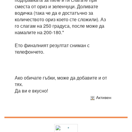
сместа от ориз и зеленчуци. Доливате
водичка (така че да е достатъчно за
количеството ориз което сте сложили). Аз
го слагам на 250 градуса, после може да
намалите на 200-180.*
Ето финалният резултат сниман с
телефончето.
Ако обичате гъбки, може да добавите и от
тях.
Да ви е вкусно!
Активен