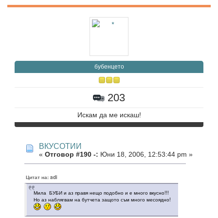
бубенцето
203
Искам да ме искаш!
ВКУСОТИИ
«
Отговор #190 -:
Юни 18, 2006, 12:53:44 pm »
Цитат на: adi
Мила БУБИ и аз правя нещо подобно и е много вкусно!!!
Но аз наблягвам на бутчета защото съм много месоядно!