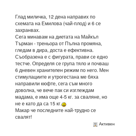
Глад миличка, 12 дена направих по
схемата на Емилова (чай-плод) и 6 се
захранвах.
Сега минавам на диетата на Майкъл
Търман - треньора от Пълна промяна,
гледам в дира, доста е ефективна.
Съобразена е с фигурата, прави се едно
тестче. Определя се група тяло и почваш
6 дневен хранителен режим по него. Мен
стимулациите и утрогестана ме бяха
направили кюфте, сега съм много
доволна, че вече пак си изглеждам
мадама, е има още 4-5 кг. за сваляне, но
не е като да са 15 кг.
Макар че последните най-трудно се
свалят!
Активен