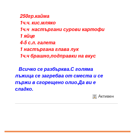
250гр.кайма
1ч.ч. кис.мляко
1ч.ч настъргани сурови картофи
1 яйце
4-5 с.л. галета
1 настъргана глава лук
1ч.ч брашно,подправки на вкус
Всичко се разбърква.С голяма
лъжица се загребва от сместа и се
пържи в сгорещено олио.Да ви е
сладко.
Активен