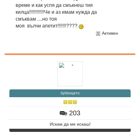
време и как успя да смъкнеш тия
килца!!!!!!!!!!!!Че и аз имам нужда да
смъквам ....но тоя
моя вълчи апетит!!!!!!!????
Активен
бубенцето
203
Искам да ме искаш!