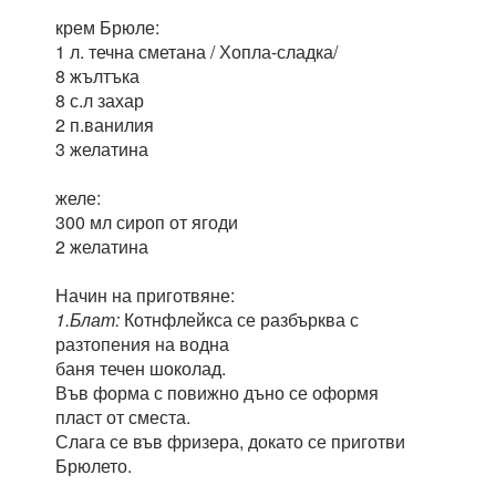
крем Брюле:
1 л. течна сметана / Хопла-сладка/
8 жълтъка
8 с.л захар
2 п.ванилия
3 желатина
желе:
300 мл сироп от ягоди
2 желатина
Начин на приготвяне:
1.Блат:
Котнфлейкса се разбърква с
разтопения на водна
баня течен шоколад.
Във форма с повижно дъно се оформя
пласт от сместа.
Слага се във фризера, докато се приготви
Брюлето.