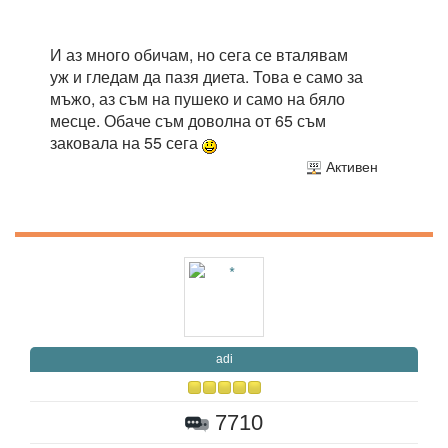
И аз много обичам, но сега се вталявам
уж и гледам да пазя диета. Това е само за
мъжо, аз съм на пушеко и само на бяло
месце. Обаче съм доволна от 65 съм
заковала на 55 сега
Активен
adi
7710