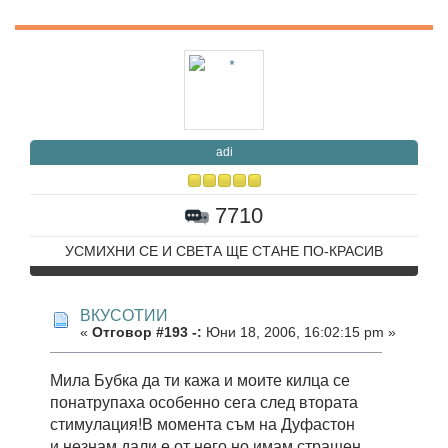
adi
7710
УСМИХНИ СЕ И СВЕТА ЩЕ СТАНЕ ПО-КРАСИВ
ВКУСОТИИ
«
Отговор #193 -:
Юни 18, 2006, 16:02:15 pm »
Мила Бубка да ти кажа и моите килца се
понатрупаха особенно сега след втората
стимулация!В момента съм на Дуфастон
и незнам дали е от него но имам страшен