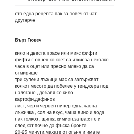
ето една рецепта пак за гювеч от чат
другарче
Бърз Гювеч
кило и двеста прасе или микс фифти
фифти с овнешко коет са изкисва неколко
часа в оцет или пресно млеко да са
отмирише
три супени лъжици мас са запържват
колкот месото да побелее у тенджера под
налягане , добавя се кило
картофи,дафинов
лист, чер и червен пипер една чаена
лъжичка , сол на вкус, чаша вино и вода
пак толкоз , щипка кимион.затваряте и
след кат почне да фъска броите
20-25 минути,махате от огъня и имате