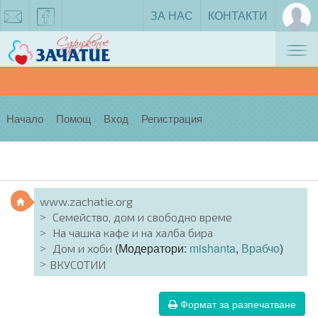
ЗА НАС
КОНТАКТИ
Tog
zachatie@gmail.com
facebook
nav
Начало
Помощ
Вход
Регистрация
www.zachatie.org
Семейство, дом и свободно време
На чашка кафе и на халба бира
(Модератори:
mishanta
,
Врабчо
)
Дом и хоби
ВКУСОТИИ
Формат за разпечатване