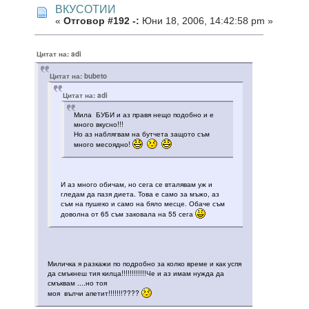
ВКУСОТИИ
«
Отговор #192 -:
Юни 18, 2006, 14:42:58 pm »
Цитат на: adi
Цитат на: bubeto
Цитат на: adi
Мила БУБИ и аз правя нещо подобно и е
много вкусно!!!
Но аз наблягвам на бутчета защото съм
много месоядно!
И аз много обичам, но сега се вталявам уж и
гледам да пазя диета. Това е само за мъжо, аз
съм на пушеко и само на бяло месце. Обаче съм
доволна от 65 съм заковала на 55 сега
Миличка я разкажи по подробно за колко време и как успя
да смъкнеш тия килца!!!!!!!!!!!!Че и аз имам нужда да
смъквам ....но тоя
моя вълчи апетит!!!!!!!????