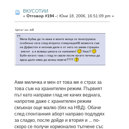
ВКУСОТИИ
«
Отговор #194 -:
Юни 18, 2006, 16:51:09 pm »
Цитат на: adi
Мила Бубка да ти кажа и моите килца се понатрупаха
особенно сега след втората стимулация!В момента съм
на Дуфастон и незнам дали е от него но имам страшен
апетит а и всякаш цялата се напомпих!
Ужас!!
Буби когато така с глад ги свали после когато почнеш да
ядеш дали няма да качиш повече????
Ами миличка и мен от това ме е страх за
това съм на хранителен режим. Първият
път като направи глад не качих веднага,
напротив даже с хранителен режим
смъкнах още малко (бях на НВД). Обаче
след спонтанния аборт направо подлудях
за сладко, после дойде и втория и ... по-
скоро се получи хормонално тъпчене със