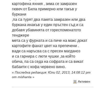
картофена яхния , зима се замразен
гювеч от Била примерно или такъв у
буркани
,па са турят два пакета замразен или два
буркана инакъв у един пръстен съд и са
добавя убавинята от гореспоменатото
тенджере
мета са у фурната и са пиче на макс докат
картофите фанат цвет на препечени .
вади са наръсва са с пресен магданоз
и са гарнира с люти чушки ,за който
обича, па са седа на софрата и са викат
бабаити с кофа червено вино.
«
Последна редакция: Юли 02, 2013, 14:08:12 pm
от mishanta
»
Активен