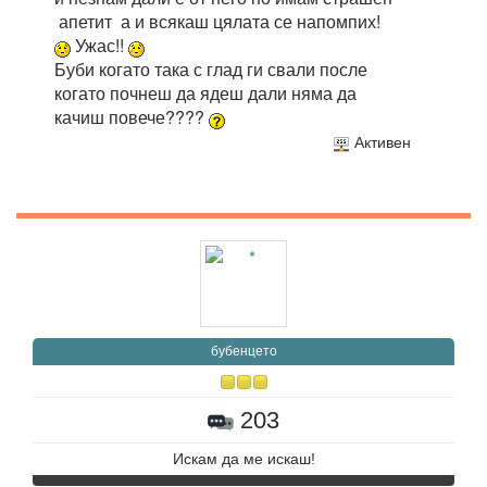
апетит а и всякаш цялата се напомпих!
Ужас!!
Буби когато така с глад ги свали после
когато почнеш да ядеш дали няма да
качиш повече????
Активен
бубенцето
203
Искам да ме искаш!