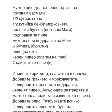
Нужно ви е дългозърнест ориз - аз
ползвам басмати
1/2 кутийка грах
1/2 кутийка бейби морковчета
пилешки бульон (ползвам Маги)
подправка за пиле
микс зелени подправки на Маги
3 бутчета (бухалки)
олио (на око)
черен пипер (слагам на прах)
Съдинката е гювеч(е)
Измивате оризчето, слагате го в гювеча.
Добавяте грахчето и морковчетата.
Подправяте с зелените подправки,
черният пипер, бульончето разтваряте в
малко топла водичка и изливате в гювеча.
Добавяте олио. Разбърквате всичко.
Подправяте пилешките бутчета с
подправката за пиле и ги слагате при