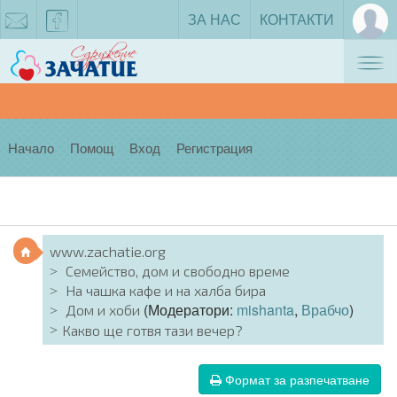
ЗА НАС
КОНТАКТИ
Tog
zachatie@gmail.com
facebook
nav
Начало
Помощ
Вход
Регистрация
www.zachatie.org
Семейство, дом и свободно време
На чашка кафе и на халба бира
(Модератори:
mishanta
,
Врабчо
)
Дом и хоби
Какво ще готвя тази вечер?
Формат за разпечатване