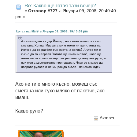
Re: Какво ще готвя тази вечер?
«
Отговор #727 -:
Януари 09, 2008, 20:40:40
pm »
Цитат на: Mary в Януари 09, 2008, 19:10:59 pm
Аз имам един на д-р Йоткер, но нямам мляко, а само
сметана Хопла. Мисълта ми е може ли ванилията на
Йоткер да се разбие със сметана хопла? А утре ми е
късно да го направя /тогава ще имам мляко/, щото ще
имам гости и тази вечер съм решила да направя руло, а
при мен задължително пренущуват. Чудя се с какво да
направя рулото и не ми ражда акъла - приемам идеи.
Ако не ти е много късно, можеш със
сметана или сухо мляко от пакетче, ако
имаш.
Какво руло?
Активен