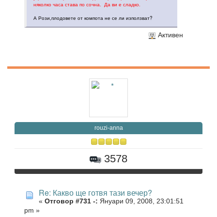
няколко часа става по сочна. Да ви е сладко.
А Рози,плодовете от компота не се ли използват?
Активен
rouzi-anna
3578
Re: Какво ще готвя тази вечер?
«
Отговор #731 -:
Януари 09, 2008, 23:01:51
pm »