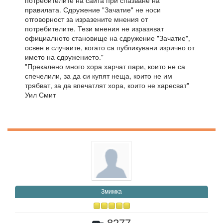
потребителите на сайта при спазване на
правилата. Сдружение "Зачатие" не носи
отговорност за изразените мнения от
потребителите. Тези мнения не изразяват
официалното становище на сдружение "Зачатие",
освен в случаите, когато са публикувани изрично от
името на сдружението."
"Прекалено много хора харчат пари, които не са
спечелили, за да си купят неща, които не им
трябват, за да впечатлят хора, които не харесват"
Уил Смит
Змимка