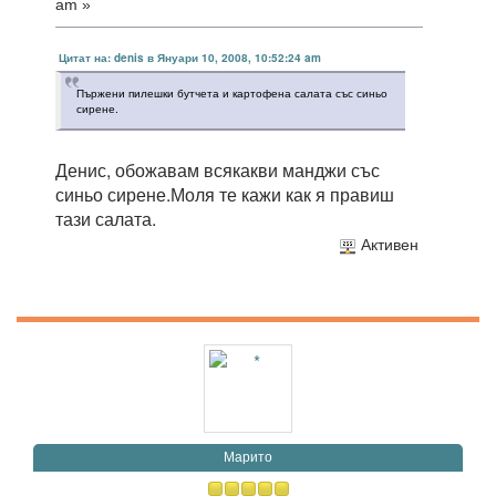
am »
Цитат на: denis в Януари 10, 2008, 10:52:24 am
Пържени пилешки бутчета и картофена салата със синьо
сирене.
Денис, обожавам всякакви манджи със
синьо сирене.Моля те кажи как я правиш
тази салата.
Активен
Марито