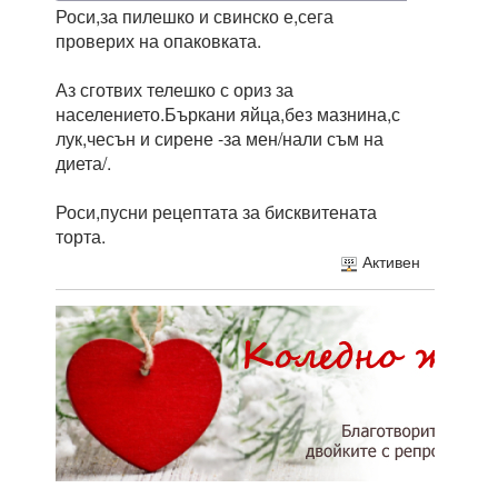
Роси,за пилешко и свинско е,сега
проверих на опаковката.
Аз сготвих телешко с ориз за
населението.Бъркани яйца,без мазнина,с
лук,чесън и сирене -за мен/нали съм на
диета/.
Роси,пусни рецептата за бисквитената
торта.
Активен