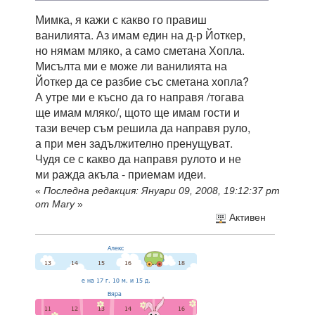
Мимка, я кажи с какво го правиш
ванилията. Аз имам един на д-р Йоткер,
но нямам мляко, а само сметана Хопла.
Мисълта ми е може ли ванилията на
Йоткер да се разбие със сметана хопла?
А утре ми е късно да го направя /тогава
ще имам мляко/, щото ще имам гости и
тази вечер съм решила да направя руло,
а при мен задължително пренущуват.
Чудя се с какво да направя рулото и не
ми ражда акъла - приемам идеи.
«
Последна редакция: Януари 09, 2008, 19:12:37 pm
от Mary
»
Активен