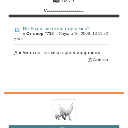
8277
Сссссссссссссссссс...
Re: Какво ще готвя тази вечер?
«
Отговор #738 -:
Януари 10, 2008, 18:11:52
pm »
Дробчета по селски и пържени картофки.
Активен