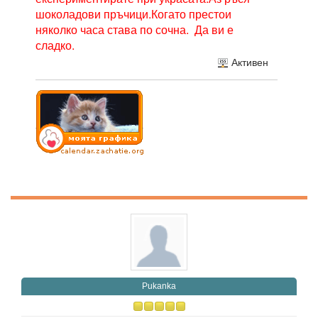
шоколадови пръчици.Когато престои
няколко часа става по сочна. Да ви е
сладко.
Активен
Pukanka