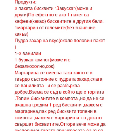
Продукти:
2 пакета бисквити "Закуска"(може и
други)По ефектно е ако 1 пакет са
кафеви(какао) бисквитите а другия бели.
1маргарин от големите(без значение
какъв)
Пудра захар на вкус(около половин пакет
)
1-2 ванилии
1 буркан компот(може и с
безалкохолно,сок)
Маргарина се смесва така както е в
твърдо състояние с пудрата захар,слага
се ванилията и се разбърква
добре.Взема се съд в който ще е тортата
.Топим бисквитите в компота ,но да не се
вкашнат,редим 1 ред бисквити ,мажем с
маргарина,пак ред бисквити топени в
компота ,мажем с маргарин и т.н.докато
свършат бисквитите.Отгоре вече може да
експериментирате при украсата.Аз ръся