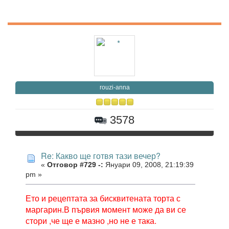
rouzi-anna
3578
Re: Какво ще готвя тази вечер?
«
Отговор #729 -:
Януари 09, 2008, 21:19:39
pm »
Ето и рецептата за бисквитената торта с
маргарин.В първия момент може да ви се
стори ,че ще е мазно ,но не е така.