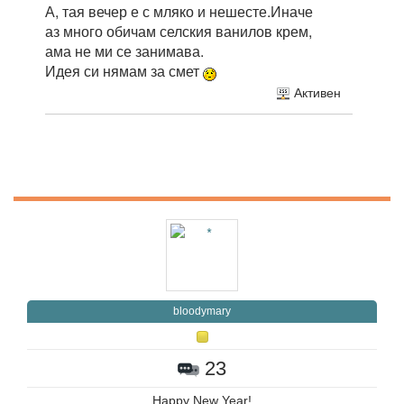
А, тая вечер е с мляко и нешесте.Иначе
аз много обичам селския ванилов крем,
ама не ми се занимава.
Идея си нямам за смет
Активен
bloodymary
23
Happy New Year!