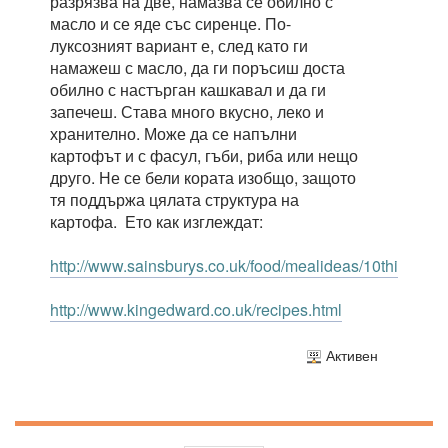
разрязва на две, намазва се обилно с
масло и се яде със сиренце. По-
луксозният вариант е, след като ги
намажеш с масло, да ги поръсиш доста
обилно с настърган кашкавал и да ги
запечеш. Става много вкусно, леко и
хранително. Може да се напълни
картофът и с фасул, гъби, риба или нещо
друго. Не се бели кората изобщо, защото
тя поддържа цялата структура на
картофа. Ето как изглеждат:
http://www.sainsburys.co.uk/food/mealideas/10thingstod
http://www.kingedward.co.uk/recipes.html
Активен