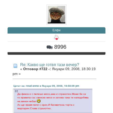
Елфи
8996
Re: Какво ще готвя тази вечер?
«
Отговор #722 -:
Януари 09, 2008, 18:30:19
pm »
Цитат на: rouzi-anna в Януари 09, 2008, 16:58:09 pm
Да фикса е с пилешо месо,ама е страхотен.Може би си
го правила със свинско месо и затова така ти наподобява
на винен кебап
Аз ще правя пиле с ориз.И бисквитена торта с
маргарин.Става страхотно.