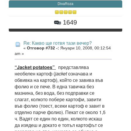
DivaRoza
1649
Re: Какво ще готвя тази вечер?
«
Отговор #732 -:
Януари 10, 2008, 00:12:54
am »
“Jacket potatoes”
представлява
необелен картоф (
jacket
означава и
обвивка на картоф), който се завива във
фолио и се пече. В една тавичка без
мазнина, без вода, без подправки се
слагат, колкото побере картофи, завити
във фолио (тоест, всеки картоф е завит в
отделно парче фолио). Пекат се около 1,5
ч. Вадят се един по един, колкото искаш
да изядеш и докато е топъл картофът се