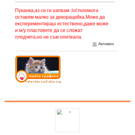
Пуканка,аз си ги хапвам :lol:понякога
оставям малко за декорацийка.Може да
експерементираш естествено,даже може
и м/у пластовете да се сложат
плодчета,но не съм опитвала.
Активен