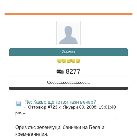
Змимка
8277
Сссссссссссссссссс...
Re: Какво ще готвя тази вечер?
«
Отговор #723 -:
Януари 09, 2008, 19:01:40
pm »
Ориз със зеленчуци, банички на Бела и
крем-ванилия.