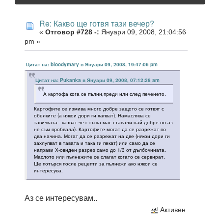
Re: Какво ще готвя тази вечер?
«
Отговор #728 -:
Януари 09, 2008, 21:04:56
pm »
Цитат на: bloodymary в Януари 09, 2008, 19:47:06 pm
Цитат на: Pukanka в Януари 09, 2008, 07:12:28 am
А картофа кога се пълни,преди или след печенето.
Картофите се измива много добре защото се готвят с
обелките (а някои дори ги хапват). Намаслява се
тавичката - казват че с гъша мас ставали най-добре но аз
не съм пробвала). Картофите могат да се разрежат по
два начина. Могат да се разрежат на две (някои дори ги
захлупват в тавата и така ги пекат) или само да се
направи Х-овиден разрез само до 1/3 от дълбочината.
Маслото или пълнежите се слагат когато се сервират.
Ще потърся после рецепти за пълнежи ако някои се
интересува.
Аз се интересувам..
Активен