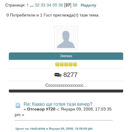
Страници:
1
32
33
34
35
36
[
]
38
...
37
Надолу
0 Потребители и 1 Гост преглежда(т) тази тема.
Змимка
8277
Сссссссссссссссссс...
Re: Какво ще готвя тази вечер?
«
Отговор #720 -:
Януари 09, 2008, 17:03:35
pm »
Цитат на: rouzi-anna в Януари 09, 2008, 16:58:09 pm