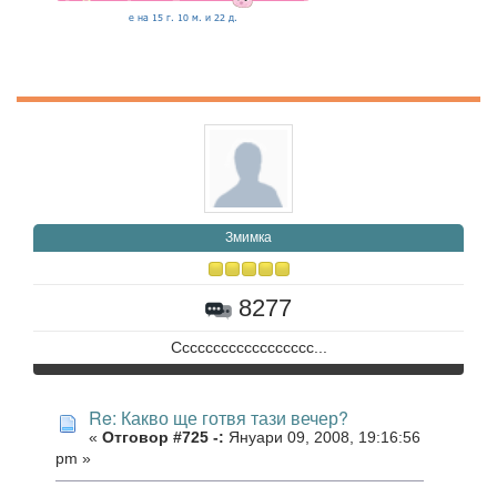
Змимка
8277
Сссссссссссссссссс...
Re: Какво ще готвя тази вечер?
«
Отговор #725 -:
Януари 09, 2008, 19:16:56
pm »