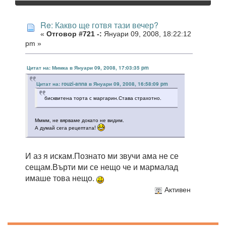
Re: Какво ще готвя тази вечер?
«
Отговор #721 -:
Януари 09, 2008, 18:22:12
pm »
Цитат на: Мимка в Януари 09, 2008, 17:03:35 pm
Цитат на: rouzi-anna в Януари 09, 2008, 16:58:09 pm
бисквитена торта с маргарин.Става страхотно.
Мммм, не вярваме докато не видим.
А думай сега рецептата!
И аз я искам.Познато ми звучи ама не се
сещам.Върти ми се нещо че и мармалад
имаше това нещо.
Активен