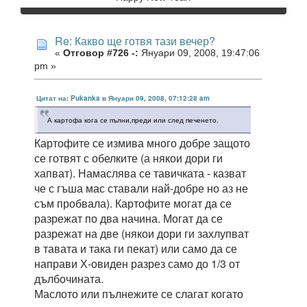
Re: Какво ще готвя тази вечер?
«
Отговор #726 -:
Януари 09, 2008, 19:47:06
pm »
Цитат на: Pukanka в Януари 09, 2008, 07:12:28 am
А картофа кога се пълни,преди или след печенето.
Картофите се измива много добре защото
се готвят с обелките (а някои дори ги
хапват). Намаслява се тавичката - казват
че с гъша мас ставали най-добре но аз не
съм пробвала). Картофите могат да се
разрежат по два начина. Могат да се
разрежат на две (някои дори ги захлупват
в тавата и така ги пекат) или само да се
направи Х-овиден разрез само до 1/3 от
дълбочината.
Маслото или пълнежите се слагат когато