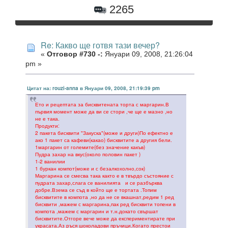
2265
Re: Какво ще готвя тази вечер?
«
Отговор #730 -:
Януари 09, 2008, 21:26:04
pm »
Цитат на: rouzi-anna в Януари 09, 2008, 21:19:39 pm
Ето и рецептата за бисквитената торта с маргарин.В
първия момент може да ви се стори ,че ще е мазно ,но
не е така.
Продукти:
2 пакета бисквити "Закуска"(може и други)По ефектно е
ако 1 пакет са кафеви(какао) бисквитите а другия бели.
1маргарин от големите(без значение какъв)
Пудра захар на вкус(около половин пакет )
1-2 ванилии
1 буркан компот(може и с безалкохолно,сок)
Маргарина се смесва така както е в твърдо състояние с
пудрата захар,слага се ванилията и се разбърква
добре.Взема се съд в който ще е тортата .Топим
бисквитите в компота ,но да не се вкашнат,редим 1 ред
бисквити ,мажем с маргарина,пак ред бисквити топени в
компота ,мажем с маргарин и т.н.докато свършат
бисквитите.Отгоре вече може да експериментирате при
украсата.Аз ръся шоколадови пръчици.Когато престои