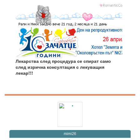
Лекарства след процедура се спират само
след изрична консултация с лекуващия
лекар!!!
mimi26