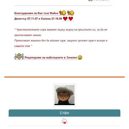
Благодарение на Вас съм Майка
Димитър 07.11.07 и Калина 21.10.09
* Чувствителните хора живеят върху върха на пръстите си, за да не
притесняват никого.
Прекосяват живота без да вдигат шум, защото целият шум е вътре в
самите тях *
Рецептурник на майсторките в Зачатие
Елфи