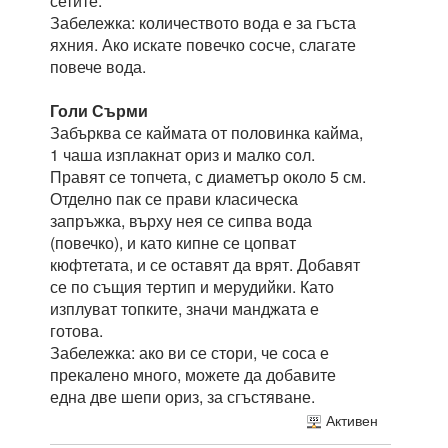
сетите.
Забележка: количеството вода е за гъста
яхния. Ако искате повечко сосче, слагате
повече вода.
Голи Сърми
Забърква се каймата от половинка кайма,
1 чаша изплакнат ориз и малко сол.
Правят се топчета, с диаметър около 5 см.
Отделно пак се прави класическа
запръжка, върху нея се сипва вода
(повечко), и като кипне се цопват
кюфтетата, и се оставят да врят. Добавят
се по същия тертип и мерудийки. Като
изплуват топките, значи манджата е
готова.
Забележка: ако ви се стори, че соса е
прекалено много, можете да добавите
една две шепи ориз, за сгъстяване.
Активен