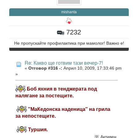
mishanta
7232
Не пропускайте профилактика при мамолог! Важно е!
Re: Какво ще готвим тази вечер-7!
«
Отговор #316 -:
Април 10, 2009, 17:33:46 pm
»
Боб яхния в тенджерата под
налягане за постещите.
"МаКедонска наденица" на грила
за непостещите.
Туршия.
Активен