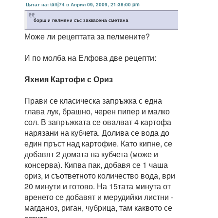
Цитат на: tanj74 в Април 09, 2009, 21:38:00 pm
борш и пелмени със заквасена сметана
Може ли рецептата за пелмените?
И по молба на Елфова две рецепти:
Яхния Картофи с Ориз
Прави се класическа запръжка с една
глава лук, брашно, черен пипер и малко
сол. В запръжката се овалват 4 картофа
нарязани на кубчета. Долива се вода до
един пръст над картофие. Като кипне, се
добавят 2 домата на кубчета (може и
консерва). Кипва пак, добавя се 1 чаша
ориз, и съответното количество вода, ври
20 минути и готово. На 15тата минута от
вренето се добавят и мерудийки листни -
магданоз, риган, чубрица, там каквото се