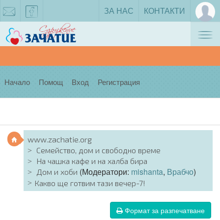
ЗА НАС
КОНТАКТИ
Tog
zachatie@gmail.com
facebook
nav
Начало
Помощ
Вход
Регистрация
www.zachatie.org
Семейство, дом и свободно време
На чашка кафе и на халба бира
(Модератори:
mishanta
,
Врабчо
)
Дом и хоби
Какво ще готвим тази вечер-7!
Формат за разпечатване