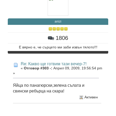
anizi
1806
Е вярно е, че сърцето ми заби извън тялото!!!
Re: Какво ще готвим тази вечер-7!
«
Отговор #303 -:
Април 09, 2009, 19:56:54 pm
»
Яйца по панагюрски,зелена сълата и
свински ребърца на скара!
Активен