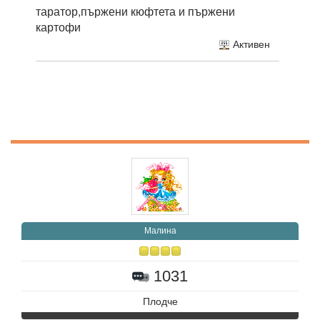
таратор,пържени кюфтета и пържени
картофи
Активен
Малина
1031
Плодче