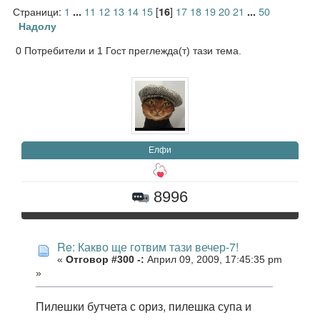
Страници:
1
11
12
13
14
15
[
]
17
18
19
20
21
50
...
16
...
Надолу
0 Потребители и 1 Гост преглежда(т) тази тема.
Елфи
8996
Re: Какво ще готвим тази вечер-7!
«
Отговор #300 -:
Април 09, 2009, 17:45:35 pm
»
Пилешки бутчета с ориз, пилешка супа и