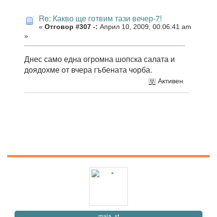
Re: Какво ще готвим тази вечер-7!
«
Отговор #307 -:
Април 10, 2009, 00:06:41 am
»
Днес само една огромна шопска салата и
доядохме от вчера гъбената чорба.
Активен
maia_st