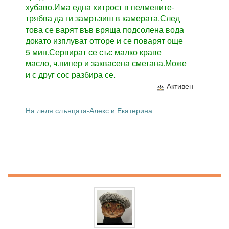
хубаво.Има една хитрост в пелмените-
трябва да ги замръзиш в камерата.След
това се варят във вряща подсолена вода
докато изплуват отгоре и се поварят още
5 мин.Сервират се със малко краве
масло, ч.пипер и заквасена сметана.Може
и с друг сос разбира се.
Активен
На леля слънцата-Алекс и Екатерина