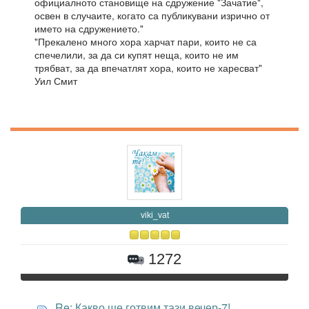
официалното становище на сдружение "Зачатие",
освен в случаите, когато са публикувани изрично от
името на сдружението."
"Прекалено много хора харчат пари, които не са
спечелили, за да си купят неща, които не им
трябват, за да впечатлят хора, които не харесват"
Уил Смит
viki_vat
1272
Re: Какво ще готвим тази вечер-7!