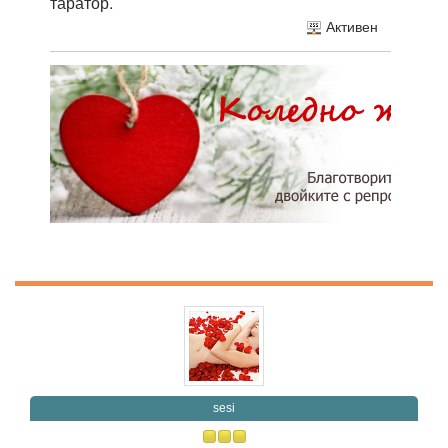
таратор.
Активен
sesi