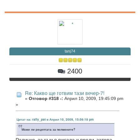
tanj74
2400
Re: Какво ще готвим тази вечер-7!
«
Отговор #318 -:
Април 10, 2009, 19:45:09 pm
»
Цитат на: rally_pat в Април 10, 2009, 15:56:18 pm
Може ли рецептата за пелмените?
Ралинко, аз съм я писала и преди, затова