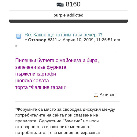
8160
purple addicted
Re: Какво ще готвим тази вечер-7!
«
Отговор #311 -:
Април 10, 2009, 11:26:51 am
»
Пилешки бутчета с майонеза и бира,
запечени във фурната
пържени картофи
шопска салата
торта "Фалшив гараш"
Активен
"Форумите са място за свободна дискусия между
потребителите на сайта при спазване на
правилата. Сдружение "Зачатие" не носи
отговорност за изразените мнения от
потребителите. Тези мнения не изразяват