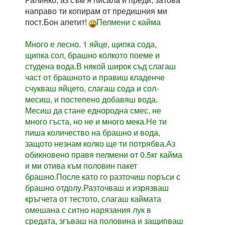
направо ти копирам от предишния ми
пост.Бон апетит!
Пелмени с кайма
Много е лесно. 1 яйце, щипка сода,
щипка сол, брашно колкото поеме и
студена вода.В някой широк съд слагаш
част от брашното и правиш кладенче
счукваш яйцето, слагаш сода и сол-
месиш, и постепено добавяш вода.
Месиш да стане еднородна смес, не
много гъста, но не и много мека.Не ти
пиша количество на брашно и вода,
защото незнам колко ще ти потрябва.Аз
обикновено правя пелмени от 0.5кг кайма
и ми отива към половин пакет
брашно.После като го разточиш поръси с
брашно отдолу.Разточваш и изрязваш
кръгчета от тестото, слагаш каймата
омешана с ситно нарязания лук в
средата, згъваш на половина и защипваш