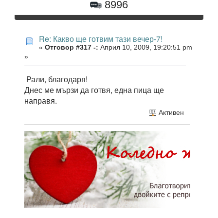
8996
Re: Какво ще готвим тази вечер-7!
«
Отговор #317 -:
Април 10, 2009, 19:20:51 pm
»
Рали, благодаря!
Днес ме мързи да готвя, една пица ще
направя.
Активен