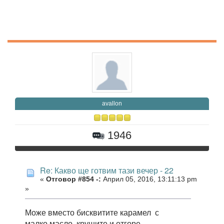
avallon
1946
Re: Какво ще готвим тази вечер - 22
«
Отговор #854 -:
Април 05, 2016, 13:11:13 pm
»
Може вместо бисквитите карамел с
малко масло, крушите и отгоре