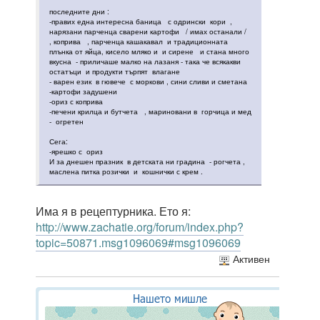
последните дни :
-правих една интересна баница с одрински кори ,
нарязани парченца сварени картофи / имах останали /
, коприва , парченца кашакавал и традиционната
плънка от яйца, кисело мляко и и сирене и стана много
вкусна - приличаше малко на лазаня - така че всякакви
остатъци и продукти търпят влагане
- варен език в гювече с моркови , сини сливи и сметана
-картофи задушени
-ориз с коприва
-печени крилца и бутчета , мариновани в горчица и мед
- огретен
Сега:
-ярешко с ориз
И за днешен празник в детската ни градина - рогчета ,
маслена питка розички и кошнички с крем .
Има я в рецептурника. Ето я:
http://www.zachatie.org/forum/index.php?
topic=50871.msg1096069#msg1096069
Активен