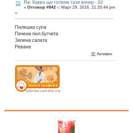
Re: Какво ще готвим тази вечер - 22
«
Отговор #842 -:
Март 29, 2016, 21:20:44 pm
»
Пилешкa супa
Печени пил.бутчетa
Зеленa сaлaтa
Ревaне
Активен