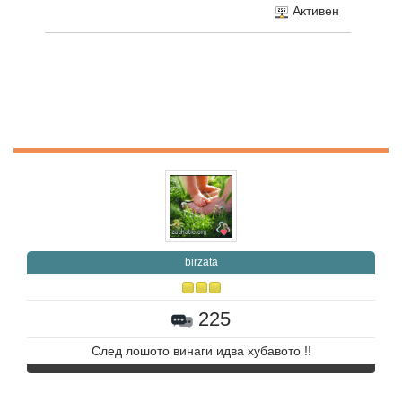
Активен
birzata
225
След лошото винаги идва хубавото !!