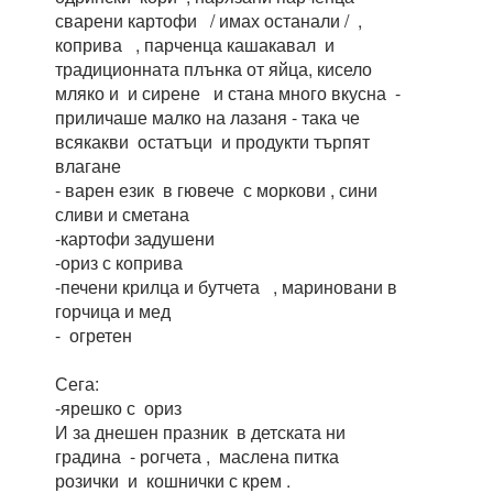
сварени картофи / имах останали / ,
коприва , парченца кашакавал и
традиционната плънка от яйца, кисело
мляко и и сирене и стана много вкусна -
приличаше малко на лазаня - така че
всякакви остатъци и продукти търпят
влагане
- варен език в гювече с моркови , сини
сливи и сметана
-картофи задушени
-ориз с коприва
-печени крилца и бутчета , мариновани в
горчица и мед
- огретен
Сега:
-ярешко с ориз
И за днешен празник в детската ни
градина - рогчета , маслена питка
розички и кошнички с крем .