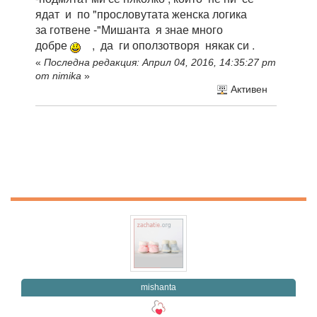
ядат и по "прословутата женска логика
за готвене -"Мишанта я знае много
добре
, да ги оползотворя някак си .
«
Последна редакция: Април 04, 2016, 14:35:27 pm
от nimika
»
Активен
mishanta