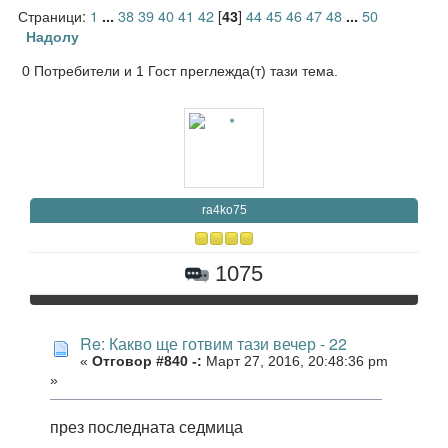
Страници:
1
38
39
40
41
42
[
]
44
45
46
47
48
50
...
43
...
Надолу
0 Потребители и 1 Гост преглежда(т) тази тема.
ra4ko75
1075
Re: Какво ще готвим тази вечер - 22
«
Отговор #840 -:
Март 27, 2016, 20:48:36 pm
»
през последната седмица