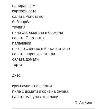
паниран сом
картофи соте
салата Ропотамо
боб чорба
трушия
пиле със сметана и броколи
салата Снежанка
палачинки
печено свинско в йенско стъкло
салата варени картофи
салата домати
торта
днес
крем-супа от аспержи
пиле с домати и ориз на фурна
салата маруля с маслини
Активен