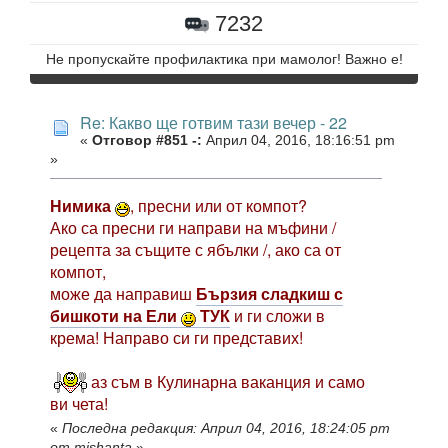
7232
Не пропускайте профилактика при мамолог! Важно е!
Re: Какво ще готвим тази вечер - 22
«
Отговор #851 -:
Април 04, 2016, 18:16:51 pm
»
Нимика
, пресни или от компот?
Ако са пресни ги направи на мъфини /
рецепта за същите с ябълки /, ако са от
компот,
може да направиш
Бързия сладкиш с
бишкоти на Ели
ТУК
и ги сложи в
крема! Направо си ги представих!
аз съм в Кулинарна ваканция и само
ви чета!
«
Последна редакция: Април 04, 2016, 18:24:05 pm
от mishanta
»