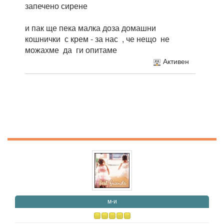
запечено сирене
и пак ще пека малка доза домашни
кошнички с крем - за нас , че нещо не
можахме да ги опитаме
Активен
м-и