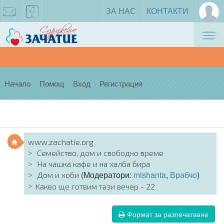
ЗА НАС
КОНТАКТИ
Tog
zachatie@gmail.com
facebook
nav
Начало
Помощ
Вход
Регистрация
www.zachatie.org
Семейство, дом и свободно време
На чашка кафе и на халба бира
(Модератори:
mishanta
,
Врабчо
)
Дом и хоби
Какво ще готвим тази вечер - 22
Формат за разпечатване