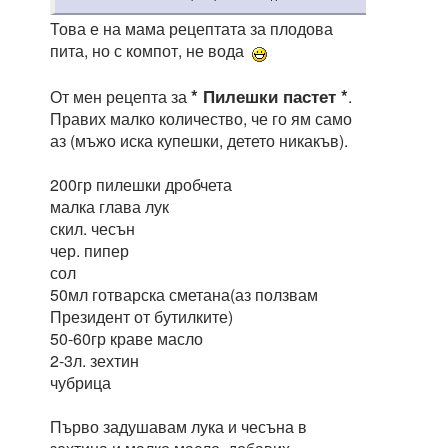
Това е на мама рецептата за плодова
пита, но с компот, не вода
* Пилешки пастет *
От мен рецепта за
.
Правих малко количество, че го ям само
аз (мъжо иска купешки, детето никакъв).
200гр пилешки дробчета
малка глава лук
скил. чесън
чер. пипер
сол
50мл готварска сметана(аз ползвам
Президент от бутилките)
50-60гр краве масло
2-3л. зехтин
чубрица
Първо задушавам лука и чесъна в