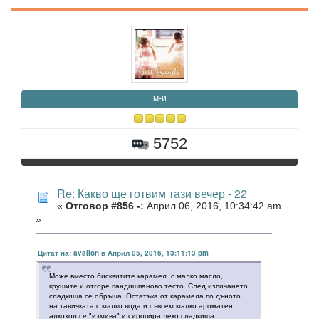
м-и
5752
Re: Какво ще готвим тази вечер - 22
«
Отговор #856 -:
Април 06, 2016, 10:34:42 am
»
Цитат на: avallon в Април 05, 2016, 13:11:13 pm
Може вместо бисквитите карамел с малко масло,
крушите и отгоре пандишпаново тесто. След изпичането
сладкиша се обръща. Остатъка от карамела по дъното
на тавичката с малко вода и съвсем малко ароматен
алкохол се "измива" и сиропира леко сладкиша.