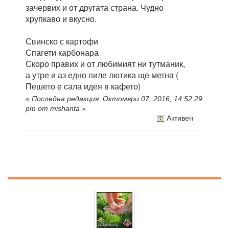
зачервих и от другата страна. Чудно
хрупкаво и вкусно.
Свинско с картофи
Спагети карбонара
Скоро правих и от любимият ни тутманик,
а утре и аз едно пиле лютика ще метна (
Пешето е сала идея в кафето)
«
Последна редакция: Октомври 07, 2016, 14:52:29
pm от mishanta
»
Активен