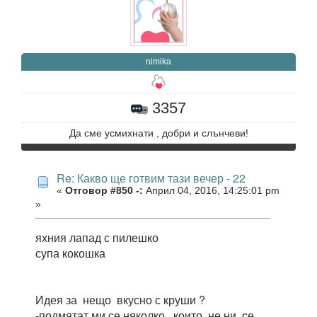
nimika
3357
Да сме усмихнати , добри и слънчеви!
Re: Какво ще готвим тази вечер - 22
«
Отговор #850 -:
Април 04, 2016, 14:25:01 pm
»
яхния лапад с пилешко
супа кокошка
Идея за нещо вкусно с круши ?
-подмятат ми се няколко , които не ни се