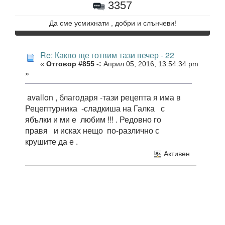
3357
Да сме усмихнати , добри и слънчеви!
Re: Какво ще готвим тази вечер - 22
«
Отговор #855 -:
Април 05, 2016, 13:54:34 pm
»
avallon , благодаря -тази рецепта я има в
Рецептурника -сладкиша на Галка с
ябълки и ми е любим !!! . Редовно го
правя и исках нещо по-различно с
крушите да е .
Активен