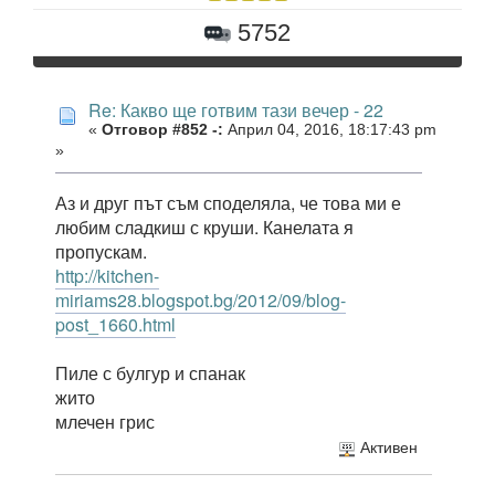
5752
Re: Какво ще готвим тази вечер - 22
«
Отговор #852 -:
Април 04, 2016, 18:17:43 pm
»
Аз и друг път съм споделяла, че това ми е
любим сладкиш с круши. Канелата я
пропускам.
http://kitchen-
miriams28.blogspot.bg/2012/09/blog-
post_1660.html
Пиле с булгур и спанак
жито
млечен грис
Активен