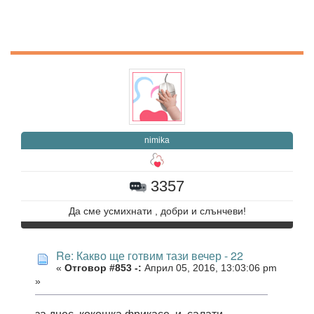
nimika
3357
Да сме усмихнати , добри и слънчеви!
Re: Какво ще готвим тази вечер - 22
«
Отговор #853 -:
Април 05, 2016, 13:03:06 pm
»
за днес кокошка фрикасе и салати