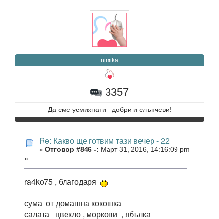
nimika
3357
Да сме усмихнати , добри и слънчеви!
Re: Какво ще готвим тази вечер - 22
«
Отговор #846 -:
Март 31, 2016, 14:16:09 pm
»
ra4ko75 , благодаря
сума от домашна кокошка
салата цвекло , моркови , ябълка