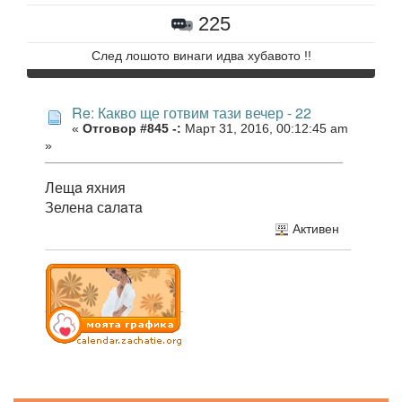
225
След лошото винаги идва хубавото !!
Re: Какво ще готвим тази вечер - 22
«
Отговор #845 -:
Март 31, 2016, 00:12:45 am
»
Лещa яхния
Зеленa сaлaтa
Активен