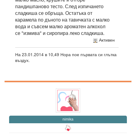
пандишпаново тесто. След изпичането
сладкиша се обръща. Остатъка от
карамела по дъното на тавичката с малко
вода и съвсем малко ароматен алкохол
се "измива" и сиропира леко сладкиша.
Активен
На 23.01.2014 в 10,49 Нора пое първата си глътка
въздух.
nimika