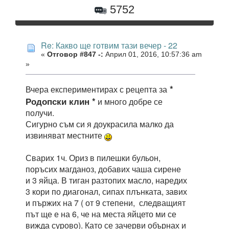
5752
Re: Какво ще готвим тази вечер - 22
«
Отговор #847 -:
Април 01, 2016, 10:57:36 am
»
*
Вчера експериментирах с рецепта за
Родопски клин *
и много добре се
получи.
Сигурно съм си я доукрасила малко да
извиняват местните
Сварих 1ч. Ориз в пилешки бульон,
поръсих магданоз, добавих чаша сирене
и 3 яйца. В тиган разтопих масло, наредих
3 кори по диагонал, сипах плънката, завих
и пържих на 7 ( от 9 степени, следващият
път ще е на 6, че на места яйцето ми се
вижда сурово). Като се зачерви обърнах и