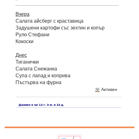
Вчера
Салата айсберг с краставица
Задушени картофи със зехтин и копър
Руло Стефани
Кокоски
Днес
Тиганички
Салата Снежанка
Супа с лапад и коприва
Пъстърва на фурна
Активен