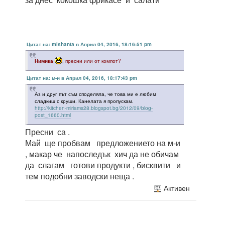
Цитат на: mishanta в Април 04, 2016, 18:16:51 pm
Нимика
, пресни или от компот?
Цитат на: м-и в Април 04, 2016, 18:17:43 pm
Аз и друг път съм споделяла, че това ми е любим
сладкиш с круши. Канелата я пропускам.
http://kitchen-miriams28.blogspot.bg/2012/09/blog-
post_1660.html
Пресни са .
Май ще пробвам предложението на м-и
, макар че напоследък хич да не обичам
да слагам готови продукти , бисквити и
тем подобни заводски неща .
Активен