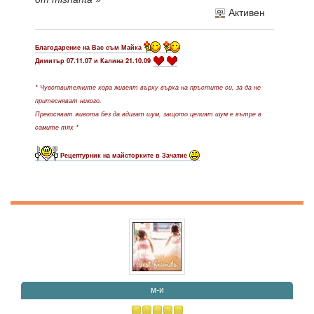
Активен
Благодарение на Вас съм Майка
Димитър 07.11.07 и Калина 21.10.09
* Чувствителните хора живеят върху върха на пръстите си, за да не
притесняват никого.
Прекосяват живота без да вдигат шум, защото целият шум е вътре в
самите тях *
Рецептурник на майсторките в Зачатие
м-и