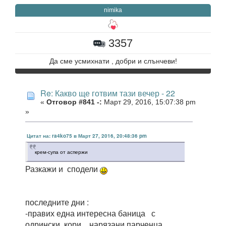
nimika
3357
Да сме усмихнати , добри и слънчеви!
Re: Какво ще готвим тази вечер - 22
«
Отговор #841 -:
Март 29, 2016, 15:07:38 pm
»
Цитат на: ra4ko75 в Март 27, 2016, 20:48:36 pm
крем-супа от аспержи
Разкажи и сподели
последните дни :
-правих една интересна баница с
одрински кори , нарязани парченца