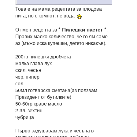
Това е на мама рецептата за плодова
пита, но с компот, не вода
* Пилешки пастет *
От мен рецепта за
.
Правих малко количество, че го ям само
аз (мъжо иска купешки, детето никакъв).
200гр пилешки дробчета
малка глава лук
скил. чесън
чер. пипер
сол
50мл готварска сметана(аз ползвам
Президент от бутилките)
50-60гр краве масло
2-3л. зехтин
чубрица
Първо задушавам лука и чесъна в