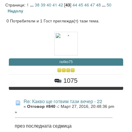
Страници:
1
38
39
40
41
42
[
]
44
45
46
47
48
50
...
43
...
Надолу
0 Потребители и 1 Гост преглежда(т) тази тема.
ra4ko75
1075
Re: Какво ще готвим тази вечер - 22
«
Отговор #840 -:
Март 27, 2016, 20:48:36 pm
»
през последната седмица