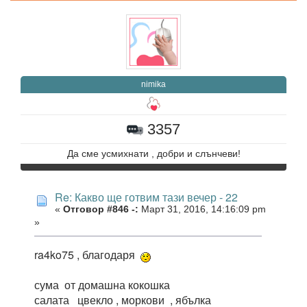
nimika
3357
Да сме усмихнати , добри и слънчеви!
Re: Какво ще готвим тази вечер - 22
«
Отговор #846 -:
Март 31, 2016, 14:16:09 pm
»
ra4ko75 , благодаря
сума от домашна кокошка
салата цвекло , моркови , ябълка