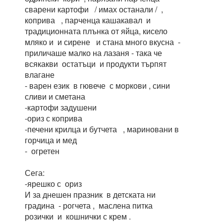
сварени картофи / имах останали / ,
коприва , парченца кашакавал и
традиционната плънка от яйца, кисело
мляко и и сирене и стана много вкусна -
приличаше малко на лазаня - така че
всякакви остатъци и продукти търпят
влагане
- варен език в гювече с моркови , сини
сливи и сметана
-картофи задушени
-ориз с коприва
-печени крилца и бутчета , мариновани в
горчица и мед
- огретен
Сега:
-ярешко с ориз
И за днешен празник в детската ни
градина - рогчета , маслена питка
розички и кошнички с крем .