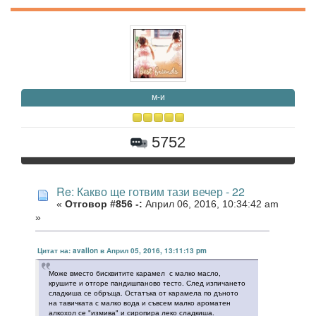
м-и
5752
Re: Какво ще готвим тази вечер - 22
«
Отговор #856 -:
Април 06, 2016, 10:34:42 am
»
Цитат на: avallon в Април 05, 2016, 13:11:13 pm
Може вместо бисквитите карамел с малко масло,
крушите и отгоре пандишпаново тесто. След изпичането
сладкиша се обръща. Остатъка от карамела по дъното
на тавичката с малко вода и съвсем малко ароматен
алкохол се "измива" и сиропира леко сладкиша.