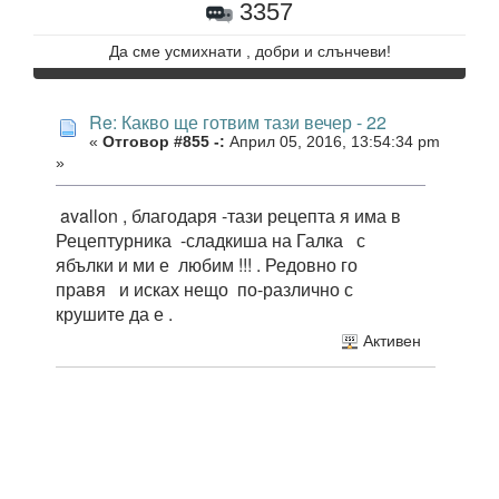
3357
Да сме усмихнати , добри и слънчеви!
Re: Какво ще готвим тази вечер - 22
«
Отговор #855 -:
Април 05, 2016, 13:54:34 pm
»
avallon , благодаря -тази рецепта я има в
Рецептурника -сладкиша на Галка с
ябълки и ми е любим !!! . Редовно го
правя и исках нещо по-различно с
крушите да е .
Активен