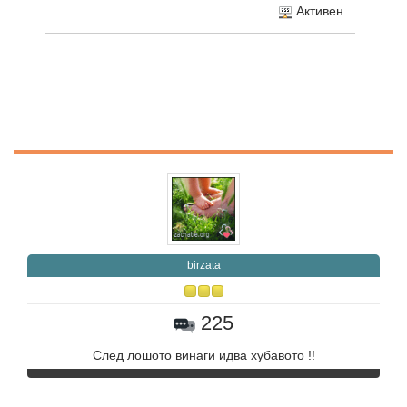
Активен
birzata
225
След лошото винаги идва хубавото !!