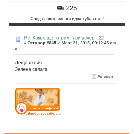
225
След лошото винаги идва хубавото !!
Re: Какво ще готвим тази вечер - 22
«
Отговор #845 -:
Март 31, 2016, 00:12:45 am
»
Лещa яхния
Зеленa сaлaтa
Активен