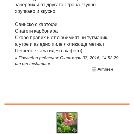
зачервих и от другата страна. Чудно
хрупкаво и вкусно.
Свинско с картофи
Спагети карбонара
Скоро правих и от любимият ни тутманик,
а утре и аз едно пиле лютика ще метна (
Пешето е сала идея в кафето)
«
Последна редакция: Октомври 07, 2016, 14:52:29
pm от mishanta
»
Активен