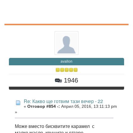
avallon
1946
Re: Какво ще готвим тази вечер - 22
«
Отговор #854 -:
Април 05, 2016, 13:11:13 pm
»
Може вместо бисквитите карамел с
малко масло, крушите и отгоре