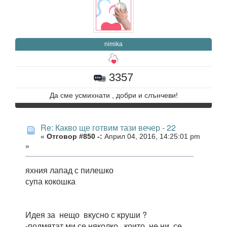
nimika
3357
Да сме усмихнати , добри и слънчеви!
Re: Какво ще готвим тази вечер - 22
«
Отговор #850 -:
Април 04, 2016, 14:25:01 pm
»
яхния лапад с пилешко
супа кокошка
Идея за нещо вкусно с круши ?
-подмятат ми се няколко , които не ни се