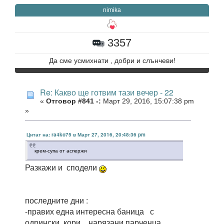
nimika
3357
Да сме усмихнати , добри и слънчеви!
Re: Какво ще готвим тази вечер - 22
«
Отговор #841 -:
Март 29, 2016, 15:07:38 pm
»
Цитат на: ra4ko75 в Март 27, 2016, 20:48:36 pm
крем-супа от аспержи
Разкажи и сподели
последните дни :
-правих една интересна баница с
одрински кори , нарязани парченца