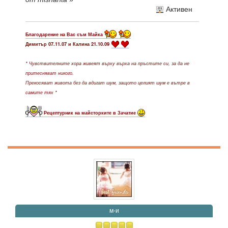
Активен
Благодарение на Вас съм Майка
Димитър 07.11.07 и Калина 21.10.09
* Чувствителните хора живеят върху върха на пръстите си, за да не
притесняват никого.
Прекосяват живота без да вдигат шум, защото целият шум е вътре в
самите тях *
Рецептурник на майсторките в Зачатие
м-и