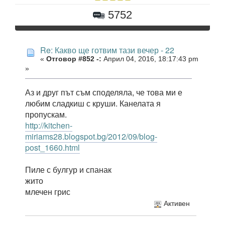
5752
Re: Какво ще готвим тази вечер - 22
«
Отговор #852 -:
Април 04, 2016, 18:17:43 pm
»
Аз и друг път съм споделяла, че това ми е
любим сладкиш с круши. Канелата я
пропускам.
http://kitchen-
miriams28.blogspot.bg/2012/09/blog-
post_1660.html
Пиле с булгур и спанак
жито
млечен грис
Активен