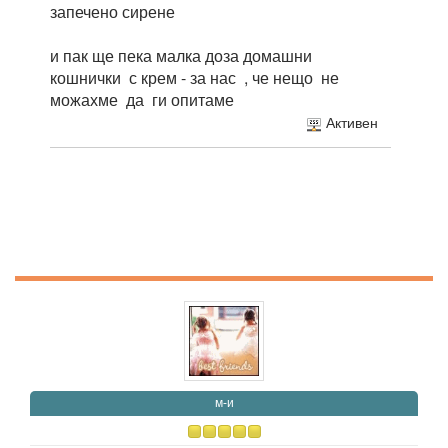
запечено сирене
и пак ще пека малка доза домашни
кошнички с крем - за нас , че нещо не
можахме да ги опитаме
Активен
м-и