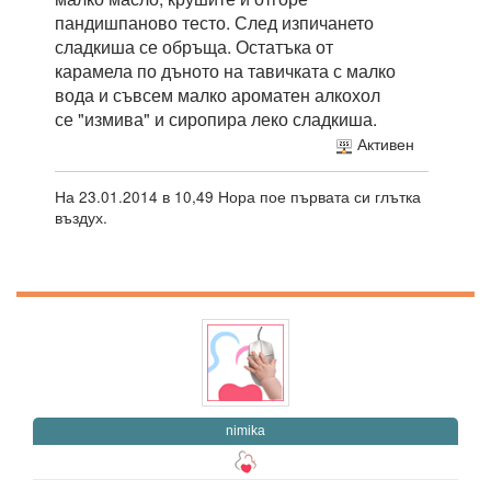
пандишпаново тесто. След изпичането
сладкиша се обръща. Остатъка от
карамела по дъното на тавичката с малко
вода и съвсем малко ароматен алкохол
се "измива" и сиропира леко сладкиша.
Активен
На 23.01.2014 в 10,49 Нора пое първата си глътка
въздух.
nimika