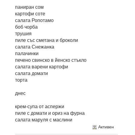
паниран сом
картофи соте
салата Ропотамо
боб чорба
трушия
пиле със сметана и броколи
салата Снежанка
палачинки
печено свинско в йенско стъкло
салата варени картофи
салата домати
торта
днес
крем-супа от аспержи
пиле с домати и ориз на фурна
салата маруля с маслини
Активен