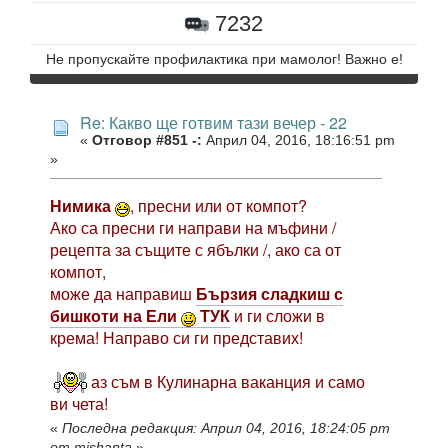
7232
Не пропускайте профилактика при мамолог! Важно е!
Re: Какво ще готвим тази вечер - 22
«
Отговор #851 -:
Април 04, 2016, 18:16:51 pm
»
Нимика
, пресни или от компот?
Ако са пресни ги направи на мъфини /
рецепта за същите с ябълки /, ако са от
компот,
може да направиш
Бързия сладкиш с
бишкоти на Ели
ТУК
и ги сложи в
крема! Направо си ги представих!
аз съм в Кулинарна ваканция и само
ви чета!
«
Последна редакция: Април 04, 2016, 18:24:05 pm
от mishanta
»