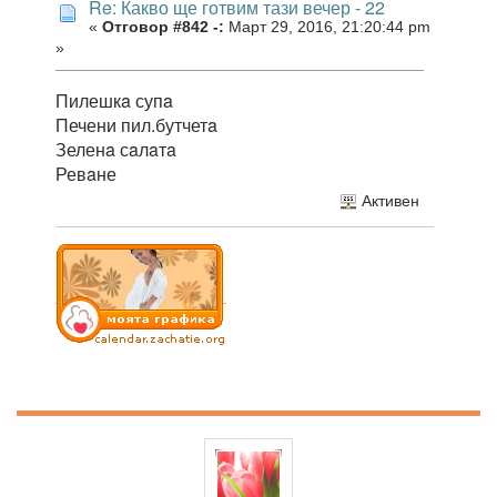
Re: Какво ще готвим тази вечер - 22
«
Отговор #842 -:
Март 29, 2016, 21:20:44 pm
»
Пилешкa супa
Печени пил.бутчетa
Зеленa сaлaтa
Ревaне
Активен