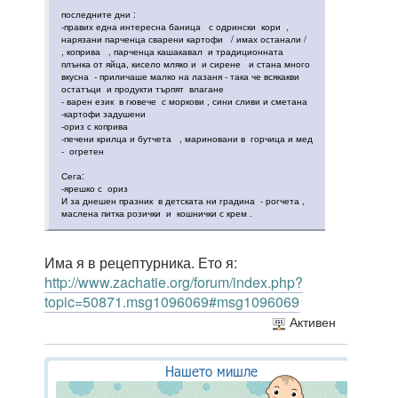
последните дни :
-правих една интересна баница с одрински кори ,
нарязани парченца сварени картофи / имах останали /
, коприва , парченца кашакавал и традиционната
плънка от яйца, кисело мляко и и сирене и стана много
вкусна - приличаше малко на лазаня - така че всякакви
остатъци и продукти търпят влагане
- варен език в гювече с моркови , сини сливи и сметана
-картофи задушени
-ориз с коприва
-печени крилца и бутчета , мариновани в горчица и мед
- огретен
Сега:
-ярешко с ориз
И за днешен празник в детската ни градина - рогчета ,
маслена питка розички и кошнички с крем .
Има я в рецептурника. Ето я:
http://www.zachatie.org/forum/index.php?
topic=50871.msg1096069#msg1096069
Активен