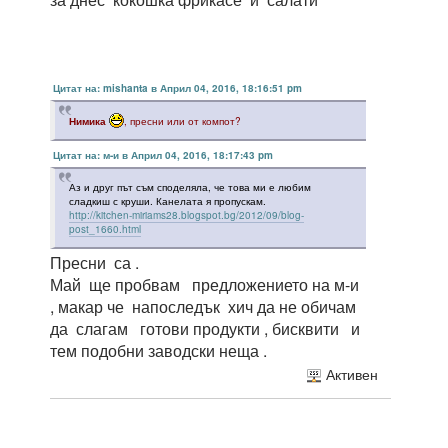
Цитат на: mishanta в Април 04, 2016, 18:16:51 pm
Нимика
, пресни или от компот?
Цитат на: м-и в Април 04, 2016, 18:17:43 pm
Аз и друг път съм споделяла, че това ми е любим
сладкиш с круши. Канелата я пропускам.
http://kitchen-miriams28.blogspot.bg/2012/09/blog-
post_1660.html
Пресни са .
Май ще пробвам предложението на м-и
, макар че напоследък хич да не обичам
да слагам готови продукти , бисквити и
тем подобни заводски неща .
Активен