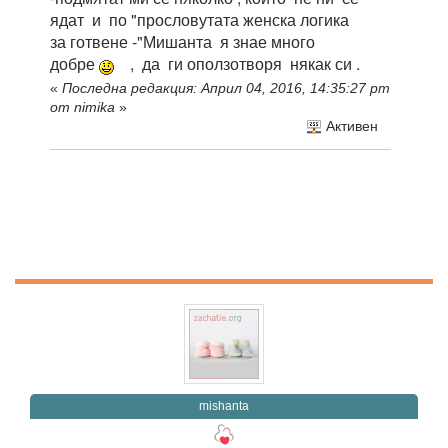
ядат и по "прословутата женска логика
за готвене -"Мишанта я знае много
добре
, да ги оползотворя някак си .
«
Последна редакция: Април 04, 2016, 14:35:27 pm
от nimika
»
Активен
mishanta