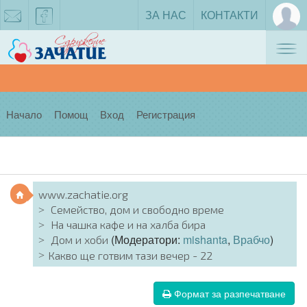
ЗА НАС
КОНТАКТИ
Tog
zachatie@gmail.com
facebook
nav
Начало
Помощ
Вход
Регистрация
www.zachatie.org
Семейство, дом и свободно време
На чашка кафе и на халба бира
(Модератори:
mishanta
,
Врабчо
)
Дом и хоби
Какво ще готвим тази вечер - 22
Формат за разпечатване