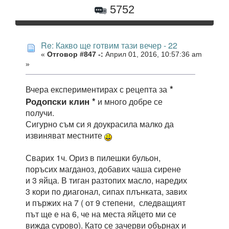
5752
Re: Какво ще готвим тази вечер - 22
«
Отговор #847 -:
Април 01, 2016, 10:57:36 am
»
*
Вчера експериментирах с рецепта за
Родопски клин *
и много добре се
получи.
Сигурно съм си я доукрасила малко да
извиняват местните
Сварих 1ч. Ориз в пилешки бульон,
поръсих магданоз, добавих чаша сирене
и 3 яйца. В тиган разтопих масло, наредих
3 кори по диагонал, сипах плънката, завих
и пържих на 7 ( от 9 степени, следващият
път ще е на 6, че на места яйцето ми се
вижда сурово). Като се зачерви обърнах и