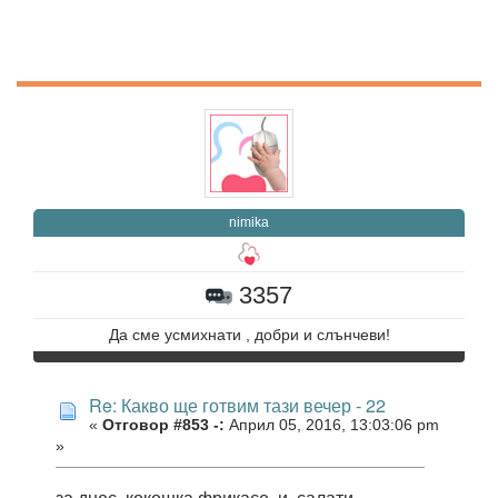
nimika
3357
Да сме усмихнати , добри и слънчеви!
Re: Какво ще готвим тази вечер - 22
«
Отговор #853 -:
Април 05, 2016, 13:03:06 pm
»
за днес кокошка фрикасе и салати