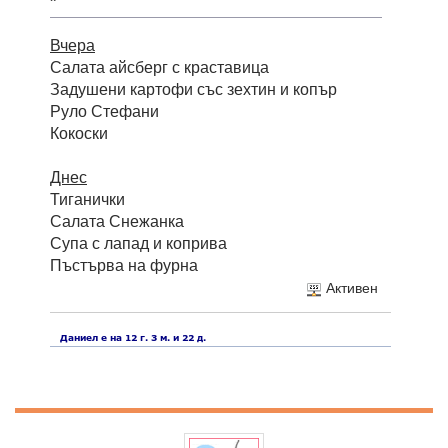
Вчера
Салата айсберг с краставица
Задушени картофи със зехтин и копър
Руло Стефани
Кокоски
Днес
Тиганички
Салата Снежанка
Супа с лапад и коприва
Пъстърва на фурна
Активен