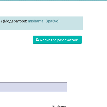
(Модератори:
mishanta
,
Врабчо
)
и
Формат за разпечатване
Активен