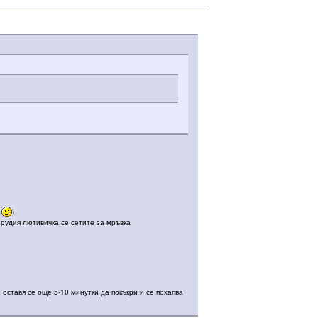
и
)
мерудия лютивичка се сетите за мръвка
 оставя се още 5-10 минутки да покъкри и се похапва