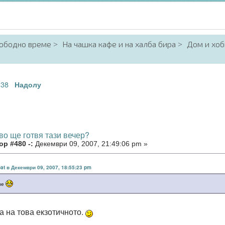
вободно време
На чашка кафе и на халба бира
Дом и хоб
38
.
Надолу
во ще готвя тази вечер?
р #480 -:
Декември 09, 2007, 21:49:06 pm »
pat в Декември 09, 2007, 18:55:23 pm
не
а на това екзотичното.