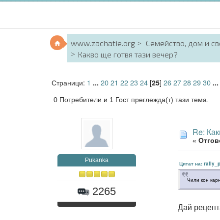
www.zachatie.org
Семейство, дом и с
Какво ще готвя тази вечер?
Страници:
1
20
21
22
23
24
[
]
26
27
28
29
30
...
25
..
0 Потребители и 1 Гост преглежда(т) тази тема.
Re: Как
«
Отгово
Pukanka
Цитат на: rally_
Чили кон кар
2265
Дай рецепт