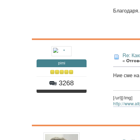
Благодаря
Re: Как
«
Отгово
pimi
Ние сме на
3268
[/url][/img]
http://www.al