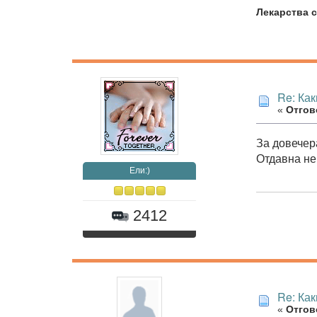
Лекарства с
Re: Как
«
Отгово
За довечера
Отдавна не
Eли:)
2412
Re: Как
«
Отгово