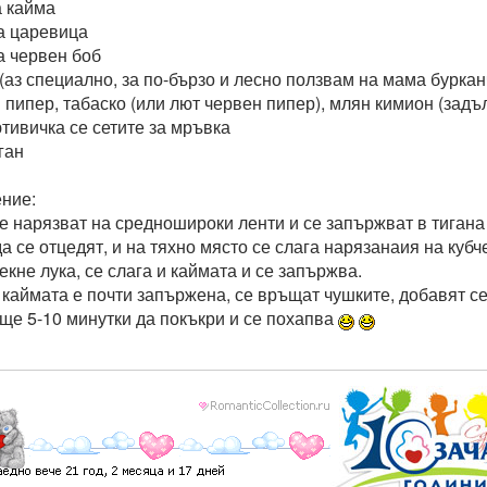
а кайма
ва царевица
а червен боб
и (аз специално, за по-бързо и лесно ползвам на мама бурка
н пипер, табаско (или лют червен пипер), млян кимион (задъ
тивичка се сетите за мръвка
ган
ние:
се нарязват на средношироки ленти и се запържват в тигана
да се отцедят, и на тяхно място се слага нарязанаия на кубч
екне лука, се слага и каймата и се запържва.
о каймата е почти запържена, се връщат чушките, добавят с
още 5-10 минутки да покъкри и се похапва