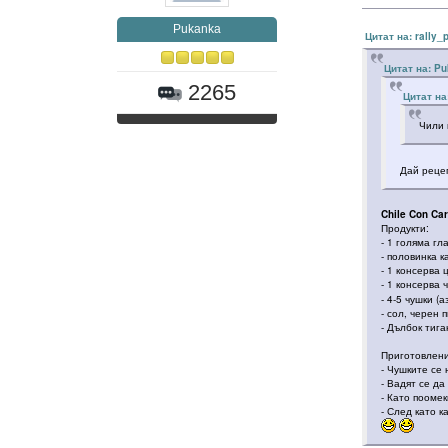
Pukanka
Цитат на: rally_
Цитат на: Pu
2265
Цитат на
Чили 
Дай реце
Chile Con Ca
Продукти:
- 1 голяма гл
- половинка 
- 1 консерва
- 1 консерва 
- 4-5 чушки 
- сол, черен 
- Дълбок тига
Приготовлени
- Чушките се
- Вадят се да
- Като поомек
- След като к