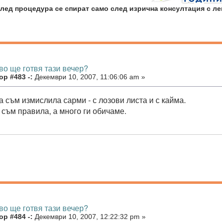
лед процедура се спират само след изрична консултация с ле
во ще готвя тази вечер?
р #483 -:
Декември 10, 2007, 11:06:06 am »
 съм измислила сарми - с лозови листа и с кайма.
 съм правила, а много ги обичаме.
во ще готвя тази вечер?
р #484 -:
Декември 10, 2007, 12:22:32 pm »