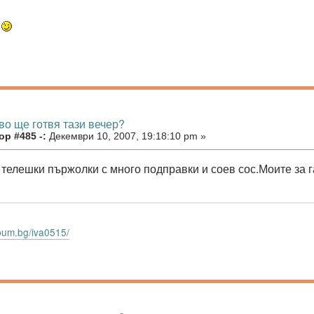
.
во ще готвя тази вечер?
р #485 -:
Декември 10, 2007, 19:18:10 pm »
 телешки пържолки с много подправки и соев сос.Моите за 
bum.bg/iva0515/