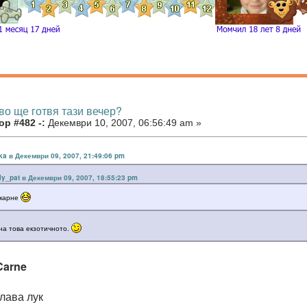
во ще готвя тази вечер?
р #482 -:
Декември 10, 2007, 06:56:49 am »
ka в Декември 09, 2007, 21:49:06 pm
lly_pat в Декември 09, 2007, 18:55:23 pm
 карне
на това екзотичното.
Carne
глава лук