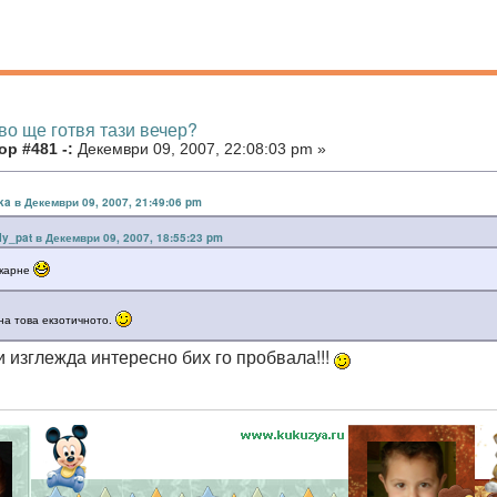
во ще готвя тази вечер?
р #481 -:
Декември 09, 2007, 22:08:03 pm »
ka в Декември 09, 2007, 21:49:06 pm
lly_pat в Декември 09, 2007, 18:55:23 pm
 карне
на това екзотичното.
и изглежда интересно бих го пробвала!!!