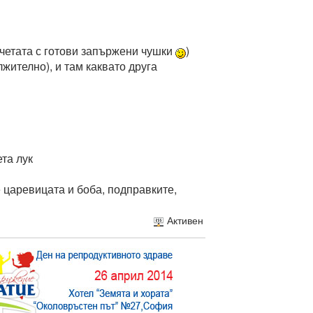
нчетата с готови запържени чушки
)
лжително), и там каквато друга
ета лук
е царевицата и боба, подправките,
Активен