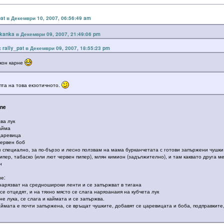
pat в Декември 10, 2007, 06:56:49 am
kanka в Декември 09, 2007, 21:49:06 pm
: rally_pat в Декември 09, 2007, 18:55:23 pm
кон карне
пта на това екзотичното.
rne
ава лук
кайма
 царевица
червен боб
(аз специално, за по-бързо и лесно ползвам на мама бурканчетата с готови запържени чушк
пипер, табаско (или лют червен пипер), млян кимион (задължително), и там каквато друга 
н
е:
 нарязват на средношироки ленти и се запържват в тигана
 се отцедят, и на тяхно място се слага нарязанаия на кубчета лук
не лука, се слага и каймата и се запържва.
аймата е почти запържена, се връщат чушките, добавят се царевицата и боба, подправките,