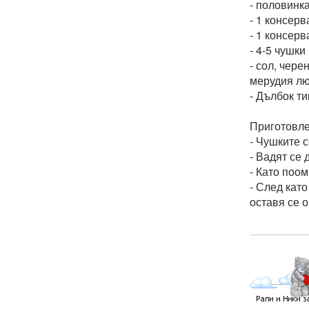
- половинк
- 1 консер
- 1 консерв
- 4-5 чушк
- сол, чере
мерудия лю
- Дълбок ти
Приготовле
- Чушките 
- Вадят се 
- Като поом
- След кат
оставя се 