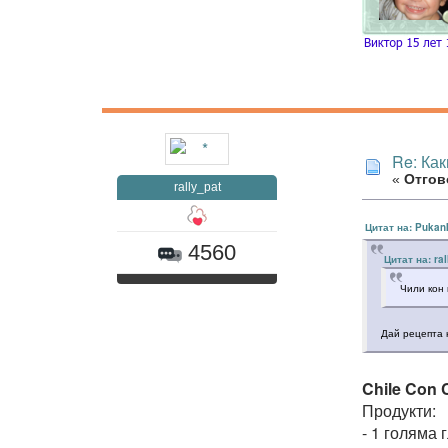
Re: Как
«
Отгово
rally_pat
Цитат на: Pukan
4560
Цитат на: ra
Чили кон
Дай рецепта 
Chile Con 
Продукти:
- 1 голяма 