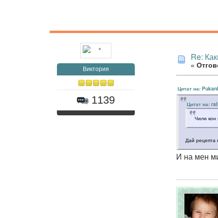
Re: Как
«
Отгово
Виктория
Цитат на: Pukan
1139
Цитат на: ra
Чили кон
Дай рецепта 
И на мен м