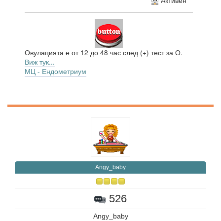
Активен
Овулацията е от 12 до 48 час след (+) тест за О.
Виж тук...
МЦ - Ендометриум
Angy_baby
526
Angy_baby