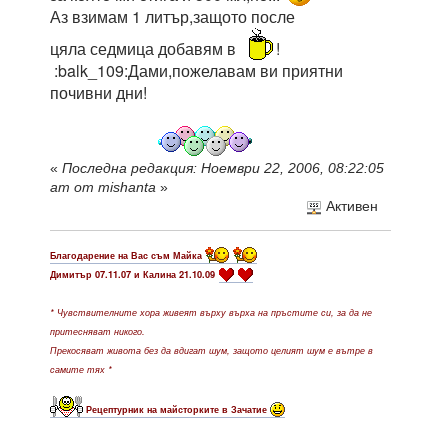
Аз взимам 1 литър,защото после
цяла седмица добавям в
!
:balk_109:Дами,пожелавам ви приятни
почивни дни!
«
Последна редакция: Ноември 22, 2006, 08:22:05
am от mishanta
»
Активен
Благодарение на Вас съм Майка
Димитър 07.11.07 и Калина 21.10.09
* Чувствителните хора живеят върху върха на пръстите си, за да не
притесняват никого.
Прекосяват живота без да вдигат шум, защото целият шум е вътре в
самите тях *
Рецептурник на майсторките в Зачатие