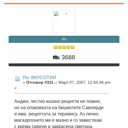
sia
3688
Re: ВКУСОТИИ
«
Отговор #311 -:
Март 07, 2007, 12:50:46 pm
»
Анджи, честно казано рецепти не помня,
но на опаковката на бишкотите Савоярди
я има рецептата за тирамису. Аз лично
маскарпонето ми е мазно и го замествам
с крема сирене и заквасена сметана.