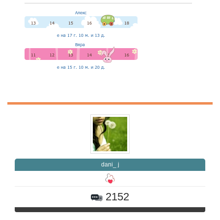
dani_ j
2152