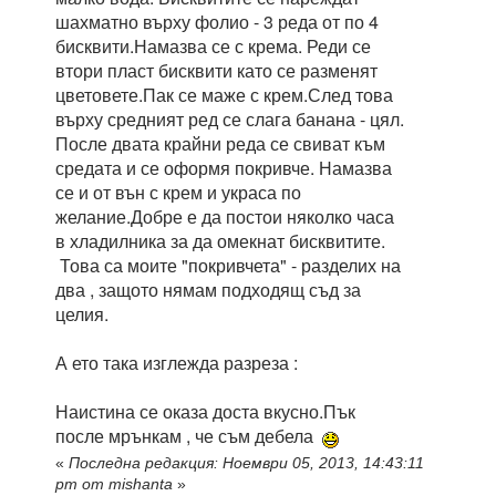
шахматно върху фолио - 3 реда от по 4
бисквити.Намазва се с крема. Реди се
втори пласт бисквити като се разменят
цветовете.Пак се маже с крем.След това
върху средният ред се слага банана - цял.
После двата крайни реда се свиват към
средата и се оформя покривче. Намазва
се и от вън с крем и украса по
желание.Добре е да постои няколко часа
в хладилника за да омекнат бисквитите.
Това са моите "покривчета" - разделих на
два , защото нямам подходящ съд за
целия.
А ето така изглежда разреза :
Наистина се оказа доста вкусно.Пък
после мрънкам , че съм дебела
«
Последна редакция: Ноември 05, 2013, 14:43:11
pm от mishanta
»