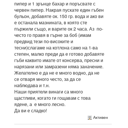
пипер и 1 зрънце бахар и поръсвате с
червен пипер. Накрая пускате един гъбен
бульон, добавяте ок. 150 гр. вода и ако ви
е останала мазнината, в която сте
пържили също, и варите ок 2 часа. Аз по-
често го правя в гърне за боб (имам
предвид тези по-високите и
тесни)слагаме на котлона само на 1-ва
степен, малко преди да е готово добавяте
гъби каквито имате от консерва, пресни и
нарязани или замразени няма заначение.
Желателно е да не е много водно, да не
се отваря много често, за да се
наблюдава и т.н.
Наши приятели винаги са много
щастливи, когато ги гощавам с това
ядене, а е много лесно.
Да ви е сладко!
Активен