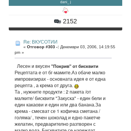
dani_ j
2152
Re: ВКУСОТИИ
«
Отговор #303 -:
Декември 03, 2006, 14:19:55
pm »
Лесен и вкусен
"Покрив" от бисквити
Рецептата е от бг-мамите.Аз обаче малко
импровизирах - основната идея е от една
рецепта , а крема от друга.
Та , нужните продукти : 2 пакета /от
малките/ бисквити "Закуска" - един бели и
един какаови и един или два банана.За
крема - смесват се 1 кофичка сметана /
голяма/ , течен шоколад и едно пакетче
желатин, предварително разтворен с
малко вода. Бисквитите се нареждат