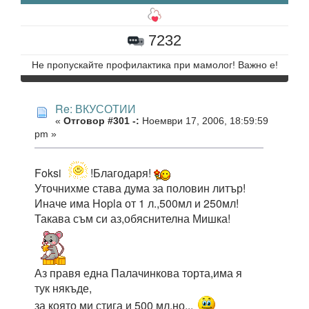
7232
Не пропускайте профилактика при мамолог! Важно е!
Re: ВКУСОТИИ
«
Отговор #301 -:
Ноември 17, 2006, 18:59:59
pm »
Foksi
!Благодаря!
Уточнихме става дума за половин литър!
Иначе има Hopla от 1 л.,500мл и 250мл!
Такава съм си аз,обяснителна Мишка!
Аз правя една Палачинкова торта,има я
тук някъде,
за която ми стига и 500 мл,но...