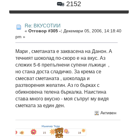
2152
Re: ВКУСОТИИ
«
Отговор #305 -:
Декември 05, 2006, 14:18:40
pm »
Мари , сметаната е заквасена на Данон. А
течният шоколад по-скоро е на вкус. Аз
сложих 5-6 препълнени супени лъжици ,
но стана доста сладичко. За крема се
смесват сметаната , шоколада и
разтворения желатин. Аз го бърках с
обикновена телена бъркалка. Наистина
става много вкусно - моя съпруг му видя
сметката за един ден.
Активен