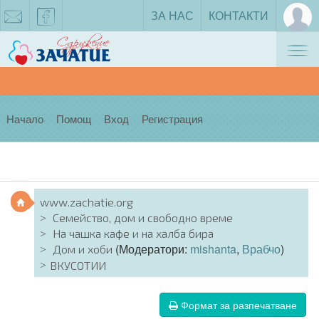
ЗА НАС
КОНТАКТИ
Tog
zachatie@gmail.com
facebook
nav
Начало
Помощ
Вход
Регистрация
www.zachatie.org
Семейство, дом и свободно време
На чашка кафе и на халба бира
(Модератори:
mishanta
,
Врабчо
)
Дом и хоби
ВКУСОТИИ
Формат за разпечатване