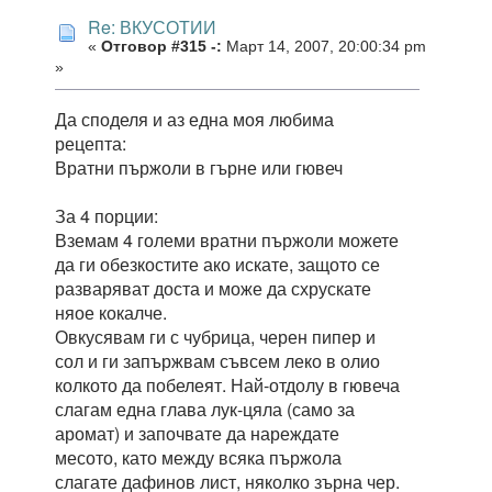
Re: ВКУСОТИИ
«
Отговор #315 -:
Март 14, 2007, 20:00:34 pm
»
Да споделя и аз една моя любима
рецепта:
Вратни пържоли в гърне или гювеч
За 4 порции:
Вземам 4 големи вратни пържоли можете
да ги обезкостите ако искате, защото се
разваряват доста и може да схрускате
няое кокалче.
Овкусявам ги с чубрица, черен пипер и
сол и ги запържвам съвсем леко в олио
колкото да побелеят. Най-отдолу в гювеча
слагам една глава лук-цяла (само за
аромат) и започвате да нареждате
месото, като между всяка пържола
слагате дафинов лист, няколко зърна чер.