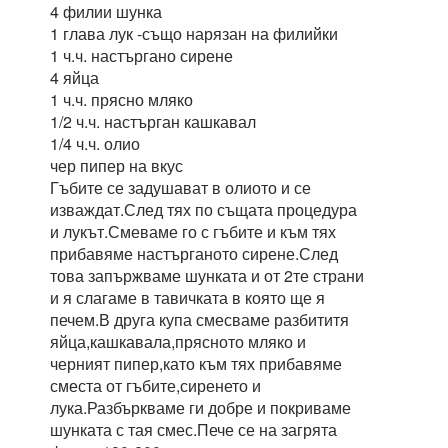
4 филии шунка
1 глава лук -също нарязан на филийки
1 ч.ч. настъргано сирене
4 яйца
1 ч.ч. прясно мляко
1/2 ч.ч. настърган кашкавал
1/4 ч.ч. олио
чер пипер на вкус
Гъбите се задушават в олиото и се
изваждат.След тях по същата процедура
и лукът.Смеваме го с гъбите и към тях
прибавяме настърганото сирене.След
това запържваме шунката и от 2те страни
и я слагаме в тавичката в която ще я
печем.В друга купа смесваме разбититя
яйца,кашкавала,прясното мляко и
черният пипер,като към тях прибавяме
сместа от гъбите,сиренето и
лука.Разбъркваме ги добре и покриваме
шунката с тая смес.Пече се на загрята