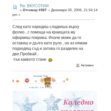
Re: ВКУСОТИИ
«
Отговор #307 -:
Декември 05, 2006, 21:54:14
pm »
След като наредиш сладкиша върху
фолио , с помоща на краищата му
оформяш покрива. Иначе може да го
оставиш и дълго като руло , но аз нямам
подходящ съд и затова го разделих на
две.Пробвай ,
пък каквото стане
.
Активен