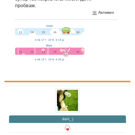
пробвам.
Активен
dani_ j