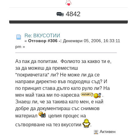
4842
Re: ВКУСОТИИ
«
Отговор #306 -:
Декември 05, 2006, 16:33:11
pm »
Аз пак да попитам. Фолиото за какво ти е,
за да можеш да преместиш
"покривчетата" ли? Не може ли да се
направи директно във подходяш съд? И
по принцип става дълго като руло ли? На
мен май така ми по-харесва
.
Знаеш ли, че за такива като мен, е най
добре да документираш със снимков
материал
целия процес на
сътворяване на тез вкусотии
.
Активен