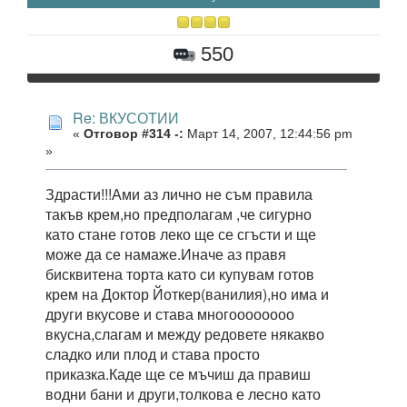
550
Re: ВКУСОТИИ
«
Отговор #314 -:
Март 14, 2007, 12:44:56 pm
»
Здрасти!!!Ами аз лично не съм правила
такъв крем,но предполагам ,че сигурно
като стане готов леко ще се сгъсти и ще
може да се намаже.Иначе аз правя
бисквитена торта като си купувам готов
крем на Доктор Йоткер(ванилия),но има и
други вкусове и става многоооооооо
вкусна,слагам и между редовете някакво
сладко или плод и става просто
приказка.Каде ще се мъчиш да правиш
водни бани и други,толкова е лесно като