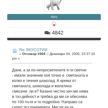
Mary
4842
Re: ВКУСОТИИ
«
Отговор #304 -:
Декември 04, 2006, 23:37:10
pm »
Дани, а за по-непросветените я ги светни
- имали значение коя точно е сметаната и
колко е течния шоколад. А крема от
сметаната, шоколада и желатина
смесени ли е? Казано честно хич ме няма
в таз дейност и трябва да ми се обеснява
по 100 пъти и то подробно. Направо са
супер тез покривчета. Мисля да ги