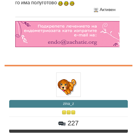
го има полуготово
Активен
zina_z
227