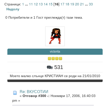
Страници:
1
11
12
13
14
15
[
]
17
18
19
20
21
33
...
16
...
Надолу
0 Потребители и 1 Гост преглежда(т) тази тема.
victorita
531
Моето малко слънце КРИСТИАН се роди на 21/01/2010
Re: ВКУСОТИИ
«
Отговор #300 -:
Ноември 17, 2006, 16:40:03
pm »