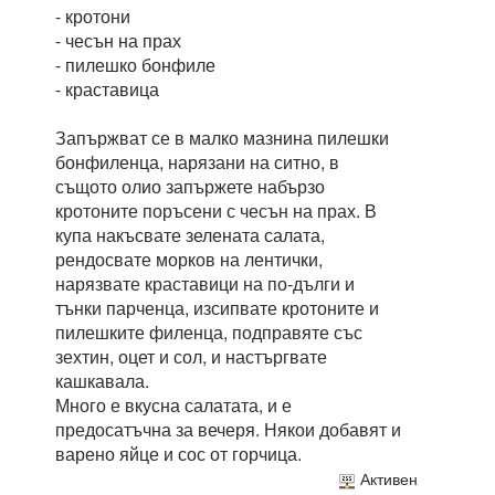
- кротони
- чесън на прах
- пилешко бонфиле
- краставица
Запържват се в малко мазнина пилешки
бонфиленца, нарязани на ситно, в
същото олио запържете набързо
кротоните поръсени с чесън на прах. В
купа накъсвате зелената салата,
рендосвате морков на лентички,
нарязвате краставици на по-дълги и
тънки парченца, изсипвате кротоните и
пилешките филенца, подправяте със
зехтин, оцет и сол, и настъргвате
кашкавала.
Много е вкусна салатата, и е
предосатъчна за вечеря. Някои добавят и
варено яйце и сос от горчица.
Активен