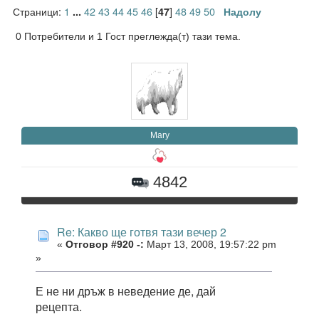
Страници:
1
42
43
44
45
46
[
]
48
49
50
...
47
Надолу
0 Потребители и 1 Гост преглежда(т) тази тема.
Mary
4842
Re: Какво ще готвя тази вечер 2
«
Отговор #920 -:
Март 13, 2008, 19:57:22 pm
»
Е не ни дръж в неведение де, дай
рецепта.