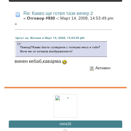
Re: Какво ще готвя тази вечер 2
«
Отговор #930 -:
Март 14, 2008, 14:53:49 pm
»
Цитат на: Жекова в Март 14, 2008, 14:34:45 pm
Помощ!!!Какво бихте сътворили с телешко месо и гъби?
Вече ми се изчерпа въображението!
винен кебаб,каварма
Активен
mimi26