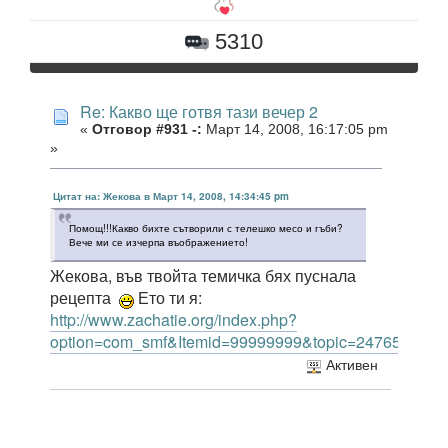
5310
Re: Какво ще готвя тази вечер 2
«
Отговор #931 -:
Март 14, 2008, 16:17:05 pm
»
Цитат на: Жекова в Март 14, 2008, 14:34:45 pm
Помощ!!!Какво бихте сътворили с телешко месо и гъби?
Вече ми се изчерпа въображението!
Жекова, във твойта темичка бях пуснала
рецепта
Ето ти я:
http://www.zachatie.org/index.php?
option=com_smf&Itemid=99999999&topic=24765.msg
Активен