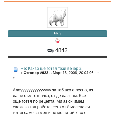
Mary
4842
Re: Какво ще готвя тази вечер 2
«
Отговор #922 -:
Март 13, 2008, 20:04:06 pm
»
Алоууууууууууууууу за теб ако е лесно, аз
да не съм готвачка, от де да знам. Все
още готвя по рецепта. Ми аз си имам
свеки за тая работа, сега от 2 месеца си
готвя само за мен и не ме питай к`во е