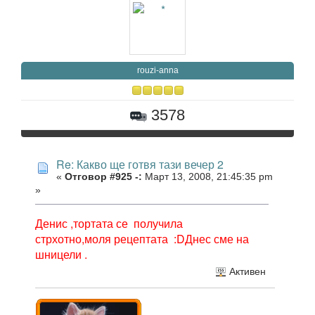
rouzi-anna
3578
Re: Какво ще готвя тази вечер 2
«
Отговор #925 -:
Март 13, 2008, 21:45:35 pm
»
Денис ,тортата се получила
стрхотно,моля рецептата :DДнес сме на
шницели .
Активен