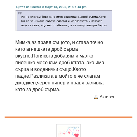
Цитат на: Мимка в Март 13, 2008, 21:05:43 pm
Аз не слагам.Това си е импровизирана дроб сърма.Като
ми се занимава повече слагам и морковчета и каквото
още се сетя, нод нес трябваше да се импровизира бързо.
Мимка,аз правя същото, и става точно
като агнешката дроб сърма
вкусно.Понякога добавям и малко
пилешко месо към дробчетата, ако има
сърца и воденички също.Квото
падне.Разликата в мойто е че слагам
джоджен,черен пипер и правя заливка
като за дроб сърма.
Активен