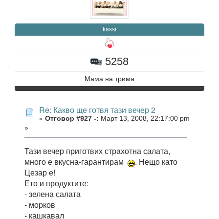
kassi
5258
Мама на трима
Re: Какво ще готвя тази вечер 2
«
Отговор #927 -:
Март 13, 2008, 22:17:00 pm
»
Тази вечер приготвих страхотна салата,
много е вкусна-гарантирам
. Нещо като
Цезар е!
Ето и продуктите:
- зелена салата
- морков
- кашкавал