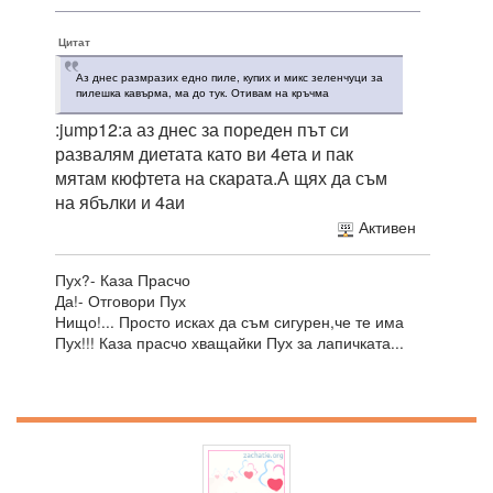
Цитат
Аз днес размразих едно пиле, купих и микс зеленчуци за
пилешка кавърма, ма до тук. Отивам на кръчма
:jump12:а аз днес за пореден път си
развалям диетата като ви 4ета и пак
мятам кюфтета на скарата.А щях да съм
на ябълки и 4аи
Активен
Пух?- Каза Прасчо
Да!- Отговори Пух
Нищо!... Просто исках да съм сигурен,че те има
Пух!!! Каза прасчо хващайки Пух за лапичката...