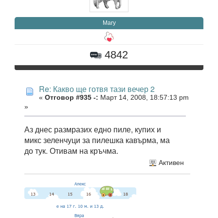
Mary
4842
Re: Какво ще готвя тази вечер 2
«
Отговор #935 -:
Март 14, 2008, 18:57:13 pm
»
Аз днес размразих едно пиле, купих и
микс зеленчуци за пилешка кавърма, ма
до тук. Отивам на кръчма.
Активен