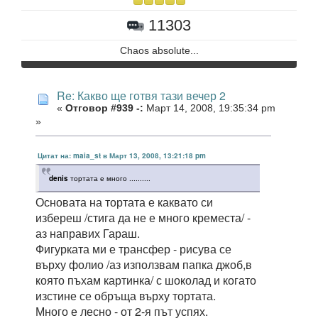
11303
Chaos absolute...
Re: Какво ще готвя тази вечер 2
«
Отговор #939 -:
Март 14, 2008, 19:35:34 pm
»
Цитат на: maia_st в Март 13, 2008, 13:21:18 pm
denis
тортата е много ..........
Основата на тортата е каквато си
избереш /стига да не е много креместа/ -
аз направих Гараш.
Фигурката ми е трансфер - рисува се
върху фолио /аз използвам папка джоб,в
която пъхам картинка/ с шоколад и когато
изстине се обръща върху тортата.
Много е лесно - от 2-я път успях.