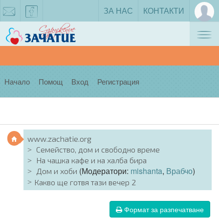
ЗА НАС
КОНТАКТИ
Tog
zachatie@gmail.com
facebook
nav
Начало
Помощ
Вход
Регистрация
www.zachatie.org
Семейство, дом и свободно време
На чашка кафе и на халба бира
(Модератори:
mishanta
,
Врабчо
)
Дом и хоби
Какво ще готвя тази вечер 2
Формат за разпечатване