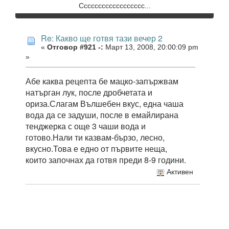
Сссссссссссссссссс...
Re: Какво ще готвя тази вечер 2
«
Отговор #921 -:
Март 13, 2008, 20:00:09 pm
»
Абе каква рецепта бе мацко-запържвам
натърган лук, после дробчетата и
ориза.Слагам Вълшебен вкус, една чаша
вода да се задуши, после в емайлирана
тенджерка с още 3 чаши вода и
готово.Нали ти казвам-бързо, лесно,
вкусно.Това е едно от първите неща,
които започнах да готвя преди 8-9 години.
Активен