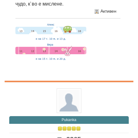
чудо, к`во е мислене.
Активен
Pukanka