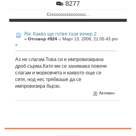
8277
Сссссссссссссссссс...
Re: Какво ще готвя тази вечер 2
«
Отговор #924 -:
Март 13, 2008, 21:05:43 pm
»
Аз не слагам.Това си е импровизирана
дроб сърма.Като ми се занимава повече
слагам и морковчета и каквото още се
сетя, нод нес трябваше да се
импровизира бързо.
Активен