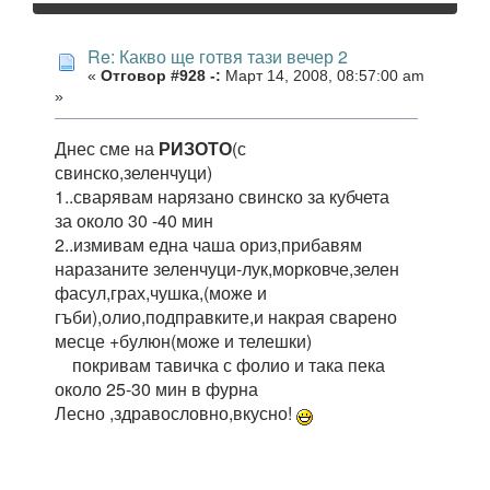
Re: Какво ще готвя тази вечер 2
«
Отговор #928 -:
Март 14, 2008, 08:57:00 am
»
Днес сме на
РИЗОТО
(с
свинско,зеленчуци)
1..сварявам нарязано свинско за кубчета
за около 30 -40 мин
2..измивам една чаша ориз,прибавям
наразаните зеленчуци-лук,морковче,зелен
фасул,грах,чушка,(може и
гъби),олио,подправките,и накрая сварено
месце +булюн(може и телешки)
покривам тавичка с фолио и така пека
около 25-30 мин в фурна
Лесно ,здравословно,вкусно!