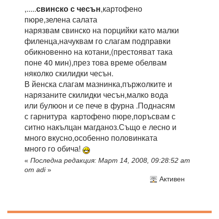
,.....
свинско с чесън
,картофено
пюре,зелена салата
нарязвам свинско на порцийки като малки
филенца,начуквам го слагам подправки
обикновенно на котани,(престояват така
поне 40 мин),през това време обелвам
няколко скилидки чесън.
В йенска слагам мазнинка,пържолките и
нарязаните скилидки чесън,малко вода
или булюон и се пече в фурна .Поднасям
с гарнитура картофено пюре,поръсвам с
ситно накълцан магданоз.Също е лесно и
много вкусно,особенно половинката
много го обича!
«
Последна редакция: Март 14, 2008, 09:28:52 am
от adi
»
Активен