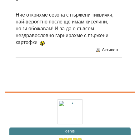
»
Ние открихме сезона с пържени тиквички,
най-вероятно после ще имам киселини,
но ги обожавам! И за да е съвсем
нездравословно гарнирахме с пържени
картофки
Активен
denis