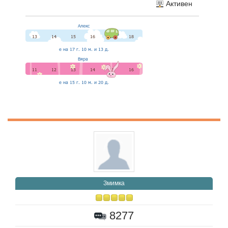
Активен
Змимка
8277