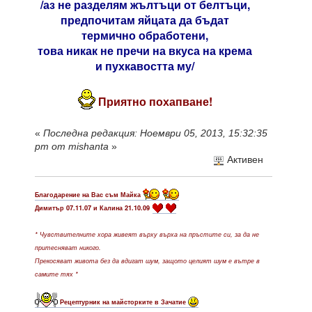
/аз не разделям жълтъци от белтъци,
предпочитам яйцата да бъдат
термично обработени,
това никак не пречи на вкуса на крема
и пухкавостта му/
Приятно похапване!
«
Последна редакция: Ноември 05, 2013, 15:32:35
pm от mishanta
»
Активен
Благодарение на Вас съм Майка
Димитър 07.11.07 и Калина 21.10.09
* Чувствителните хора живеят върху върха на пръстите си, за да не
притесняват никого.
Прекосяват живота без да вдигат шум, защото целият шум е вътре в
самите тях *
Рецептурник на майсторките в Зачатие