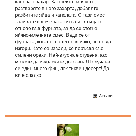
канела + захар. Затопляте млякото,
разтваряте в него захарта, добавяте
разбитите яйца и канелата. С тази смес
заливате изпечената тиква и връщате
отново във фурната, за да се стегне
яйчно-млечната смес. Вади се от
фурната, когато се стегне всичко, но не да
изгори. Като се извади, се поръсва със
смлени орехи. Най-вкусна е студена, ако
можете да издържите дотогава! Получава
се един много фин, лек тиквен десерт! Да
ви е сладко!
Активен