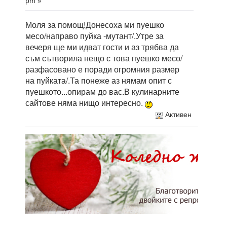
pm »
Моля за помощ!Донесоха ми пуешко
месо/направо пуйка -мутант/.Утре за
вечеря ще ми идват гости и аз трябва да
съм сътворила нещо с това пуешко месо/
разфасовано е поради огромния размер
на пуйката/.Та понеже аз нямам опит с
пуешкото...опирам до вас.В кулинарните
сайтове няма нищо интересно.
Активен