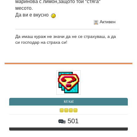
маринова с лимон,защото той "стяга"
месото.
Да ви е вкусно
Активен
Да имаш кураж не значи да не се страхуваш, а да
си господар на страха си!
kit kat
501