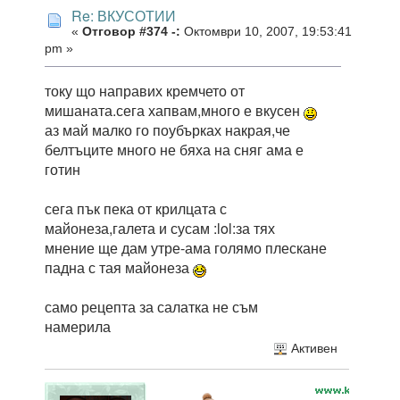
Re: ВКУСОТИИ
«
Отговор #374 -:
Октомври 10, 2007, 19:53:41
pm »
току що направих кремчето от
мишаната.сега хапвам,много е вкусен
аз май малко го поубърках накрая,че
белтъците много не бяха на сняг ама е
готин
сега пък пека от крилцата с
майонеза,галета и сусам :lol:за тях
мнение ще дам утре-ама голямо плескане
падна с тая майонеза
само рецепта за салатка не съм
намерила
Активен