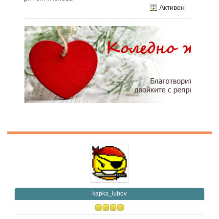
Активен
kapka_lubov