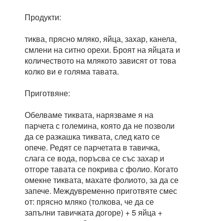
Продукти:
тиква, прясно мляко, яйца, захар, канела,
смлени на ситно орехи. Броят на яйцата и
количеството на млякото зависят от това
колко ви е голяма тавата.
Приготвяне:
Обелваме тиквата, нарязваме я на
парчета с големина, която да не позволи
да се разкашка тиквата, след като се
опече. Редят се парчетата в тавичка,
слага се вода, поръсва се със захар и
отгоре тавата се покрива с фолио. Когато
омекне тиквата, махате фолиото, за да се
запече. Междувременно приготвяте смес
от: прясно мляко (толкова, че да се
запълни тавичката догоре) + 5 яйца +