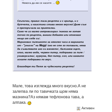
Немога да им се наситя ...
Скъпички, правих тази рецепта и с крилца, и с
бутчета, и наистина става много вкусно! Даже съм
я препоръчала на приятелки.
Само че аз малко импровизирах /никога не готвя
точно по рецепта, винаги добавям или отнемам
нещо от себе си/.
Мариновах пилешкото за няколко часа в марината
от - "унисос" на Maggi /ако не сте го ползвали, няма
да съжалявате ако си вземете/, балсамов оцет,
олио, малко вода, червен пипер, подправка за пиле /
универсална/, куркума, бял пипер, сол, или каквито
искате подправки по вкус.
Благодяря ти Петя за чудесната рецепта!
Мале, това изглежда много вкусно.А не
залепва ли по тавичката щом няма
мазнина?Аз нямам тефлонова тава, а
алпака.
Активен