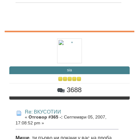
sia
3688
Re: ВКУСОТИИ
«
Отговор #365 -:
Септември 05, 2007,
17:08:52 pm »
Мише,
ти първо ни покани у вас на проба,