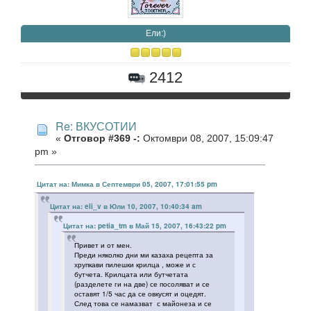
Eли:)
2412
Re: ВКУСОТИИ
«
Отговор #369 -:
Октомври 08, 2007, 15:09:47
pm »
Цитат на: Мимка в Септември 05, 2007, 17:01:55 pm
Цитат на: eli_v в Юли 10, 2007, 10:40:34 am
Цитат на: petia_tm в Май 15, 2007, 16:43:22 pm
Привет и от мен.
Преди няколко дни ми казаха рецепта за
хрупкави пилешки крилца , може и с
бутчета. Крилцата или бутчетата
(разделете ги на две) се посоляват и се
оставят 1/5 час да се овкусят и оцедят.
След това се намазват с майонеза и се