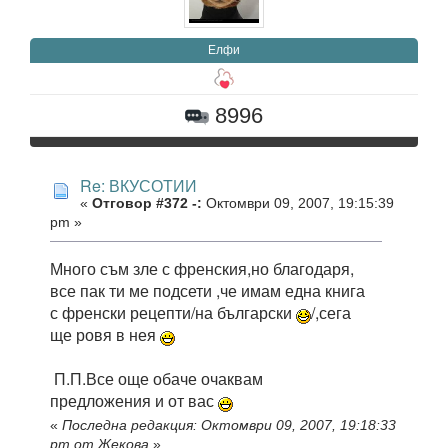
Елфи
8996
Re: ВКУСОТИИ
«
Отговор #372 -:
Октомври 09, 2007, 19:15:39
pm »
Много съм зле с френския,но благодаря,
все пак ти ме подсети ,че имам една книга
с френски рецепти/на български
/,сега
ще ровя в нея
П.П.Все още обаче очаквам
предложения и от вас
«
Последна редакция: Октомври 09, 2007, 19:18:33
pm от Жекова
»