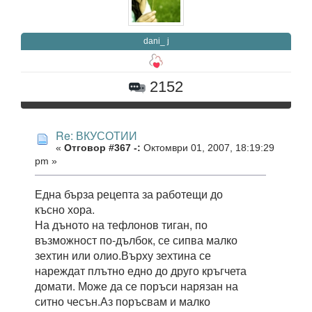
dani_ j
2152
Re: ВКУСОТИИ
«
Отговор #367 -:
Октомври 01, 2007, 18:19:29
pm »
Една бърза рецепта за работещи до
късно хора.
На дъното на тефлонов тиган, по
възможност по-дълбок, се сипва малко
зехтин или олио.Върху зехтина се
нареждат плътно едно до друго кръгчета
домати. Може да се поръси нарязан на
ситно чесън.Аз поръсвам и малко