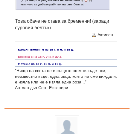
( с размер според апетита на хапващите
)
към него се добавя рабития на сняг белтък!
Това обаче не става за бременни! (заради
суровия белтък)
Активен
"Нищо на света не е същото щом някъде там,
неизвестно къде, една овца, която не сме виждали,
е изяла или не е изяла една роза..."
Антоан дьо Сент Екзюпери