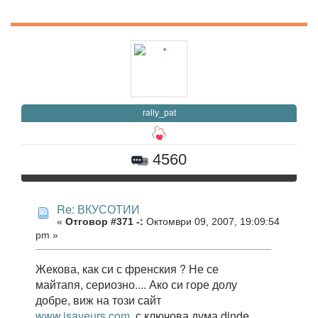
rally_pat
4560
Re: ВКУСОТИИ
«
Отговор #371 -:
Октомври 09, 2007, 19:09:54
pm »
Жекова, как си с френския ? Не се
майтапя, сериозно.... Ако си горе долу
добре, виж на този сайт
www.isaveurs.com
, с ключова дума dinde