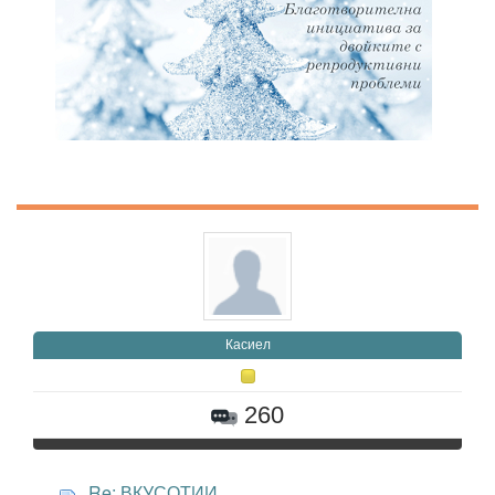
Касиел
260
Re: ВКУСОТИИ