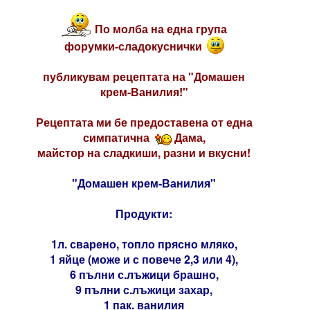
По молба на една група
форумки-сладокуснички
публикувам рецептата на "Домашен
крем-Ванилия!"
Рецептата ми бе предоставена от една
симпатична
Дама,
майстор на сладкиши, разни и вкусни!
"Домашен крем-Ванилия"
Продукти:
1л. сварено, топло прясно мляко,
1 яйце (може и с повече 2,3 или 4),
6 пълни с.лъжици брашно,
9 пълни с.лъжици захар,
1 пак. ванилия