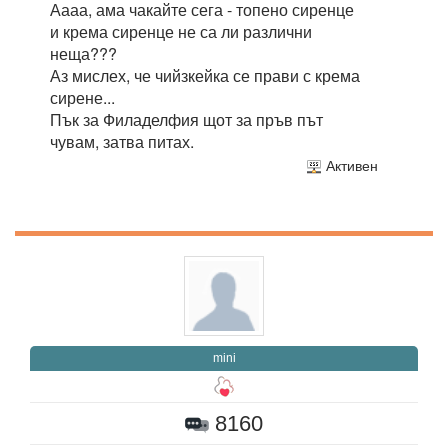
Аааа, ама чакайте сега - топено сиренце
и крема сиренце не са ли различни
неща???
Аз мислех, че чийзкейка се прави с крема
сирене...
Пък за Филаделфия щот за пръв път
чувам, затва питах.
Активен
mini
8160