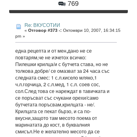
769
Re: ВКУСОТИИ
«
Отговор #373 -:
Октомври 10, 2007, 16:34:15
pm »
една рецепта и от мен,дано не се
повтарям,че не изчетох всичко:
Пилешки крилца/и с бутчета става, но не
толкова добре/ се омазват за 24 часа със
следната смес: 1 с.л.кисело мляко,1
ч.л.горчица, 2 с.л.мед, 1 с.л. соев сос,
сол.След това се нареждат в тавичката и
се поръсват със счукани орехи/само
бутчетата поръсвам,крилцата - не/.
Крилцата се пекат бързо, и са по-
вкусни,защото там месото поема от
маринатата до кост, в буквалния
смисъл.Не е желателно месото да се