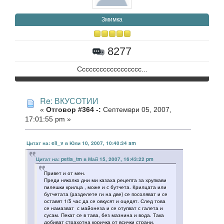
Змимка
8277
Сссссссссссссссссс...
Re: ВКУСОТИИ
«
Отговор #364 -:
Септември 05, 2007,
17:01:55 pm »
Цитат на: eli_v в Юли 10, 2007, 10:40:34 am
Цитат на: petia_tm в Май 15, 2007, 16:43:22 pm
Привет и от мен.
Преди няколко дни ми казаха рецепта за хрупкави
пилешки крилца , може и с бутчета. Крилцата или
бутчетата (разделете ги на две) се посоляват и се
оставят 1/5 час да се овкусят и оцедят. След това
се намазват с майонеза и се отупват с галета и
сусам. Пекат се в тава, без мазнина и вода. Така
добиват страхотна коричка от всички страни.