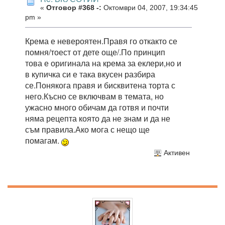
«
Отговор #368 -:
Октомври 04, 2007, 19:34:45
pm »
Крема е невероятен.Правя го откакто се
помня/тоест от дете още/.По принцип
това е оригинала на крема за еклери,но и
в купичка си е така вкусен разбира
се.Понякога правя и бисквитена торта с
него.Късно се включвам в темата, но
ужасно много обичам да готвя и почти
няма рецепта която да не знам и да не
съм правила.Ако мога с нещо ще
помагам.
Активен