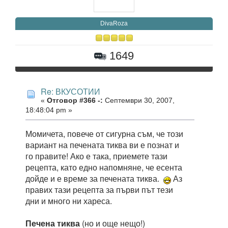
DivaRoza
1649
Re: ВКУСОТИИ
«
Отговор #366 -:
Септември 30, 2007,
18:48:04 pm »
Момичета, повече от сигурна съм, че този
вариант на печената тиква ви е познат и
го правите! Ако е така, приемете тази
рецепта, като едно напомняне, че есента
дойде и е време за печената тиква.
Аз
правих тази рецепта за първи път тези
дни и много ни хареса.
Печена тиква
(но и още нещо!)