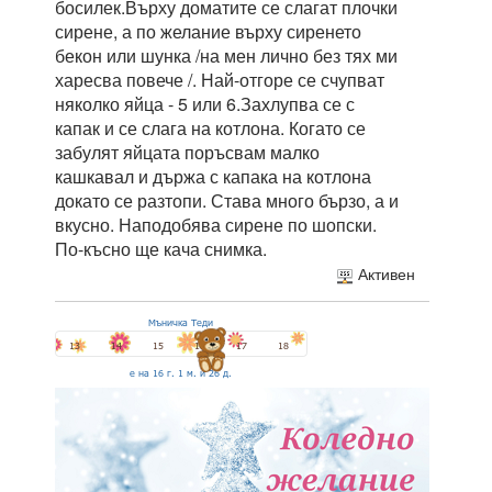
босилек.Върху доматите се слагат плочки
сирене, а по желание върху сиренето
бекон или шунка /на мен лично без тях ми
харесва повече /. Най-отгоре се счупват
няколко яйца - 5 или 6.Захлупва се с
капак и се слага на котлона. Когато се
забулят яйцата поръсвам малко
кашкавал и държа с капака на котлона
докато се разтопи. Става много бързо, а и
вкусно. Наподобява сирене по шопски.
По-късно ще кача снимка.
Активен