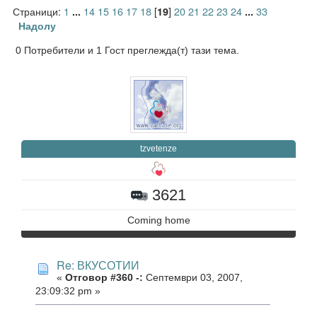
Страници:
1
14
15
16
17
18
[
]
20
21
22
23
24
33
...
19
...
Надолу
0 Потребители и 1 Гост преглежда(т) тази тема.
tzvetenze
3621
Coming home
Re: ВКУСОТИИ
«
Отговор #360 -:
Септември 03, 2007,
23:09:32 pm »