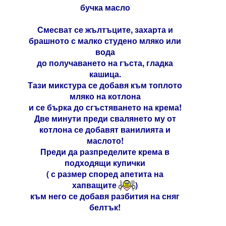
бучка масло
Смесват се жълтъците, захарта и
брашното с малко студено мляко или
вода
до получаването на гъста, гладка
кашица.
Тази микстура се добавя към топлото
мляко на котлона
и се бърка до сгъстяването на крема!
Две минути преди свалянето му от
котлона се добавят ванилията и
маслото!
Преди да разпределите крема в
подходящи купички
( с размер според апетита на
хапващите
)
към него се добавя разбития на сняг
белтък!