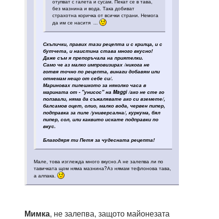
отупват с галета и сусам. Пекат се в тава,
без мазнина и вода. Така добиват
страхотна коричка от всички страни. Немога
да им се наситя ...
Скъпички, правих тази рецепта и с крилца, и с
бутчета, и наистина става много вкусно!
Даже съм я препоръчала на приятелки.
Само че аз малко импровизирах /никога не
готвя точно по рецепта, винаги добавям или
отнемам нещо от себе си/.
Мариновах пилешкото за няколко часа в
марината от - "унисос" на Maggi /ако не сте го
ползвали, няма да съжалявате ако си вземете/,
балсамов оцет, олио, малко вода, червен пипер,
подправка за пиле /универсална/, куркума, бял
пипер, сол, или каквито искате подправки по
вкус.
Благодяря ти Петя за чудесната рецепта!
Мале, това изглежда много вкусно.А не залепва ли по
тавичката щом няма мазнина?Аз нямам тефлонова тава,
а алпака.
Мимка
, не залепва, защото майонезата