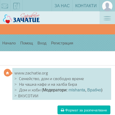
ЗА НАС
КОНТАКТИ
Tog
zachatie@gmail.com
facebook
nav
Начало
Помощ
Вход
Регистрация
www.zachatie.org
Семейство, дом и свободно време
На чашка кафе и на халба бира
(Модератори:
mishanta
,
Врабчо
)
Дом и хоби
ВКУСОТИИ
Формат за разпечатване