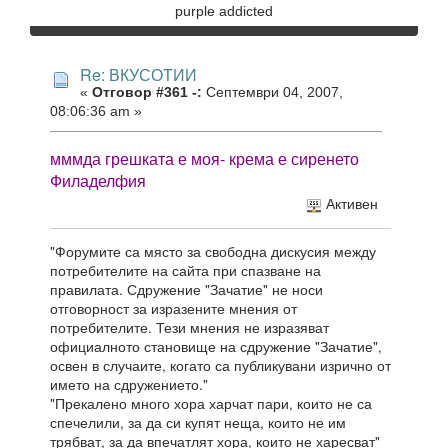
purple addicted
Re: ВКУСОТИИ
«
Отговор #361 -:
Септември 04, 2007,
08:06:36 am »
мммда грешката е моя- крема е сиренето
Филаделфия
Активен
"Форумите са място за свободна дискусия между
потребителите на сайта при спазване на
правилата. Сдружение "Зачатие" не носи
отговорност за изразените мнения от
потребителите. Тези мнения не изразяват
официалното становище на сдружение "Зачатие",
освен в случаите, когато са публикувани изрично от
името на сдружението."
"Прекалено много хора харчат пари, които не са
спечелили, за да си купят неща, които не им
трябват, за да впечатлят хора, които не харесват"