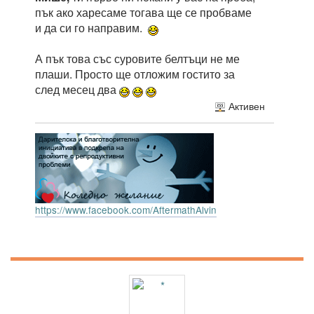
пък ако харесаме тогава ще се пробваме
и да си го направим.
А пък това със суровите белтъци не ме
плаши. Просто ще отложим гостито за
след месец два
Активен
https://www.facebook.com/AftermathAlvin