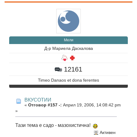
Мели
Д-р Мариела Даскалова
12161
Timeo Danaos et dona ferentes
ВКУСОТИИ
«
Отговор #157 -:
Април 19, 2006, 14:08:42 pm
»
Тази тема е садо - мазохистична!
Активен