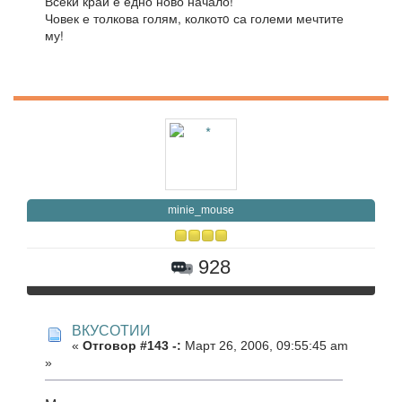
Всеки край е едно ново начало!
Човек е толкова голям, колкотo са големи мечтите
му!
minie_mouse
928
ВКУСОТИИ
«
Отговор #143 -:
Март 26, 2006, 09:55:45 am
»