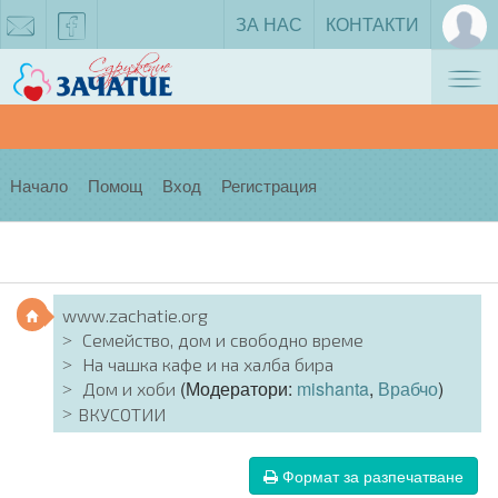
ЗА НАС
КОНТАКТИ
Tog
zachatie@gmail.com
facebook
nav
Начало
Помощ
Вход
Регистрация
www.zachatie.org
Семейство, дом и свободно време
На чашка кафе и на халба бира
(Модератори:
mishanta
,
Врабчо
)
Дом и хоби
ВКУСОТИИ
Формат за разпечатване