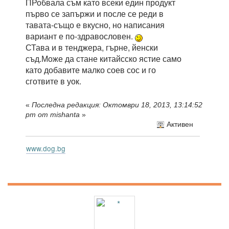
ПРобвала съм като всеки един продукт
първо се запържи и после се реди в
тавата-също е вкусно, но написания
вариант е по-здравословен.
СТава и в тенджера, гърне, йенски
съд.Може да стане китайсско ястие само
като добавите малко соев сос и го
сготвите в уок.
«
Последна редакция: Октомври 18, 2013, 13:14:52
pm от mishanta
»
Активен
www.dog.bg