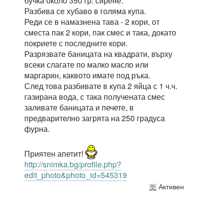
бучка около 350 гр. сирене.
Разбива се хубаво в голяма купа.
Реди се в намазнена тава - 2 кори, от
сместа пак 2 кори, пак смес и така, докато
покриете с последните кори.
Разрязвате баницата на квадрати, върху
всеки слагате по малко масло или
маргарин, каквото имате под ръка.
След това разбивате в купа 2 яйца с 1 ч.ч.
газирана вода, с така получената смес
заливате баницата и печете, в
предварително загрята на 250 градуса
фурна.
Приятен апетит!
http://snimka.bg/profile.php?
edit_photo&photo_id=545319
Активен