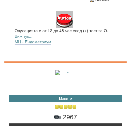
Овулацията е от 12 до 48 час след (+) тест за О.
Виж тук...
МЦ - Ендометриум
Марито
2967