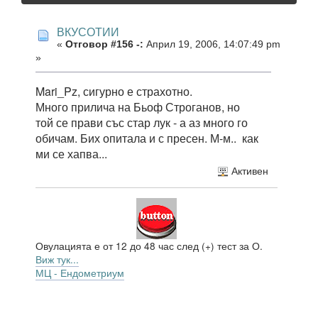
ВКУСОТИИ
«
Отговор #156 -:
Април 19, 2006, 14:07:49 pm
»
Mari_Pz, сигурно е страхотно.
Много прилича на Бьоф Строганов, но
той се прави със стар лук - а аз много го
обичам. Бих опитала и с пресен. М-м.. как
ми се хапва...
Активен
Овулацията е от 12 до 48 час след (+) тест за О.
Виж тук...
МЦ - Ендометриум