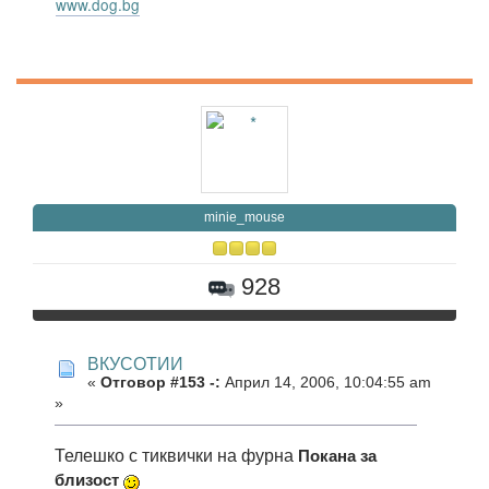
www.dog.bg
minie_mouse
928
ВКУСОТИИ
«
Отговор #153 -:
Април 14, 2006, 10:04:55 am
»
Телешко с тиквички на фурна
Покана за
близост