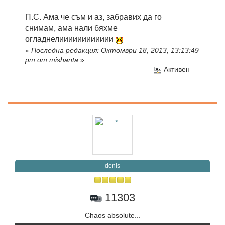
П.С. Ама че съм и аз, забравих да го
снимам, ама нали бяхме
огладнелииииииииииии
«
Последна редакция: Октомври 18, 2013, 13:13:49
pm от mishanta
»
Активен
denis
11303
Chaos absolute...