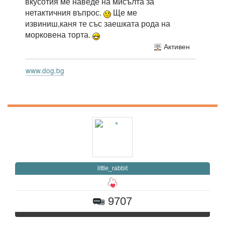
вкусотия ме наведе на мисълта за
нетактичния въпрос.
Ще ме
извиниш,каня те със заешката рода на
морковена торта.
Активен
www.dog.bg
little_rabbit
9707