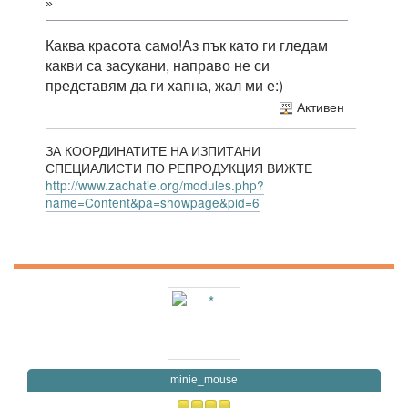
»
Каква красота само!Аз пък като ги гледам
какви са засукани, направо не си
представям да ги хапна, жал ми е:)
Активен
ЗА КООРДИНАТИТЕ НА ИЗПИТАНИ
СПЕЦИАЛИСТИ ПО РЕПРОДУКЦИЯ ВИЖТЕ
http://www.zachatie.org/modules.php?
name=Content&pa=showpage&pid=6
minie_mouse