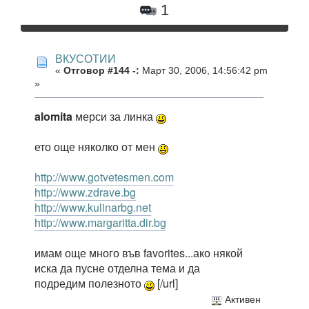
1
ВКУСОТИИ
«
Отговор #144 -:
Март 30, 2006, 14:56:42 pm
»
alomita
мерси за линка
ето още няколко от мен
http://www.gotvetesmen.com
http://www.zdrave.bg
http://www.kulinarbg.net
http://www.margaritta.dir.bg
имам още много във favorites...ако някой
иска да пусне отделна тема и да
подредим полезното
[/url]
Активен