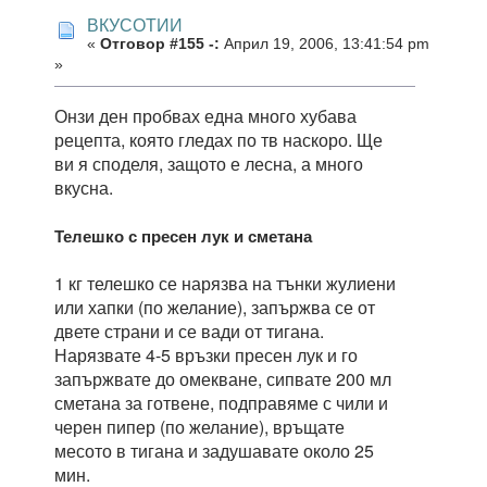
ВКУСОТИИ
«
Отговор #155 -:
Април 19, 2006, 13:41:54 pm
»
Онзи ден пробвах една много хубава
рецепта, която гледах по тв наскоро. Ще
ви я споделя, защото е лесна, а много
вкусна.
Телешко с пресен лук и сметана
1 кг телешко се нарязва на тънки жулиени
или хапки (по желание), запържва се от
двете страни и се вади от тигана.
Нарязвате 4-5 връзки пресен лук и го
запържвате до омекване, сипвате 200 мл
сметана за готвене, подправяме с чили и
черен пипер (по желание), връщате
месото в тигана и задушавате около 25
мин.