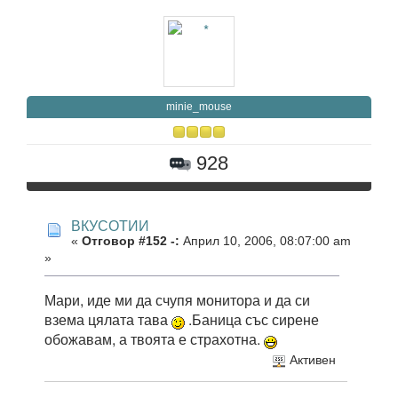
minie_mouse
928
ВКУСОТИИ
«
Отговор #152 -:
Април 10, 2006, 08:07:00 am
»
Мари, иде ми да счупя монитора и да си
взема цялата тава
.Баница със сирене
обожавам, а твоята е страхотна.
Активен