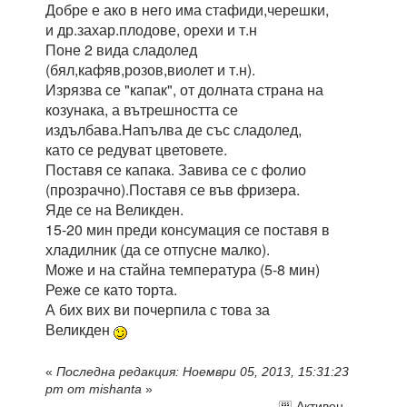
Добре е ако в него има стафиди,черешки,
и др.захар.плодове, орехи и т.н
Поне 2 вида сладолед
(бял,кафяв,розов,виолет и т.н).
Изрязва се "капак", от долната страна на
козунака, а вътрешността се
издълбава.Напълва де със сладолед,
като се редуват цветовете.
Поставя се капака. Завива се с фолио
(прозрачно).Поставя се във фризера.
Яде се на Великден.
15-20 мин преди консумация се поставя в
хладилник (да се отпусне малко).
Може и на стайна температура (5-8 мин)
Реже се като торта.
А бих вих ви почерпила с това за
Великден
«
Последна редакция: Ноември 05, 2013, 15:31:23
pm от mishanta
»
Активен