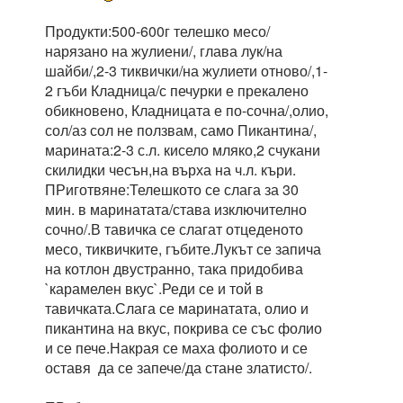
Продукти:500-600г телешко месо/
нарязано на жулиени/, глава лук/на
шайби/,2-3 тиквички/на жулиети отново/,1-
2 гъби Кладница/с печурки е прекалено
обикновено, Кладницата е по-сочна/,олио,
сол/аз сол не ползвам, само Пикантина/,
марината:2-3 с.л. кисело мляко,2 счукани
скилидки чесън,на върха на ч.л. къри.
ПРиготвяне:Телешкото се слага за 30
мин. в маринатата/става изключително
сочно/.В тавичка се слагат отцеденото
месо, тиквичките, гъбите.Лукът се запича
на котлон двустранно, така придобива
`карамелен вкус`.Реди се и той в
тавичката.Слага се маринатата, олио и
пикантина на вкус, покрива се със фолио
и се пече.Накрая се маха фолиото и се
оставя да се запече/да стане златисто/.