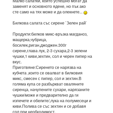
Малко салатки, които успешно могат да
заменят и основното ядене, но пък ако
сте само на тях може и да олекнете...
Билкова салата със сирене `Зелен рай`
Продукти:билков микс-връзка магданоз,
мащерка,чубрица,
босилек,риган,джоджен.300г
сирене,глава лук, 2-3 сухара,2-3 зелени
чушки,1 киви,зехтин, сол и черен пипер на
вкус.
Приготвяне:Сиренето се нарязва на
кубчета ,които се овалват в билковия
микс, смесен с пипер, сол и зехтин.В
голяма купа се разбъркват оваляните
сиренца, начупените сухари, нарязаните
чушки/може и предварително да ги
изпечете и обелите/,лука на полумесеци и
киви.Полива се със зехтин и се добавя
сол при необходимост.