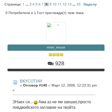
Страници:
1
3
4
5
6
7
[
]
9
10
11
12
13
33
...
8
...
Надолу
0 Потребители и 1 Гост преглежда(т) тази тема.
minie_mouse
928
ВКУСОТИИ
«
Отговор #140 -:
Март 12, 2006, 12:23:31 pm
»
ЗНаех си...
Ама аз не ям заешко,просто
ловджийското заглавие на твойта