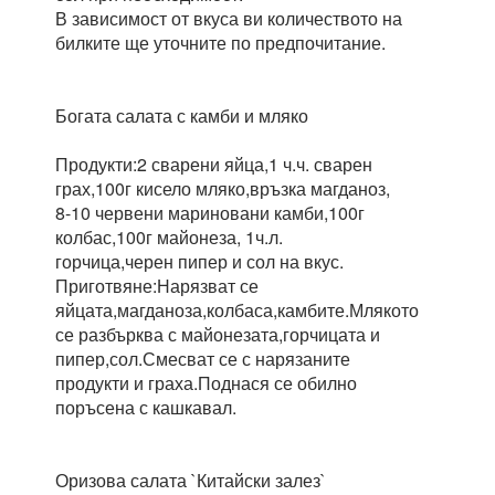
В зависимост от вкуса ви количеството на
билките ще уточните по предпочитание.
Богата салата с камби и мляко
Продукти:2 сварени яйца,1 ч.ч. сварен
грах,100г кисело мляко,връзка магданоз,
8-10 червени мариновани камби,100г
колбас,100г майонеза, 1ч.л.
горчица,черен пипер и сол на вкус.
Приготвяне:Нарязват се
яйцата,магданоза,колбаса,камбите.Млякото
се разбърква с майонезата,горчицата и
пипер,сол.Смесват се с нарязаните
продукти и граха.Поднася се обилно
поръсена с кашкавал.
Оризова салата `Китайски залез`