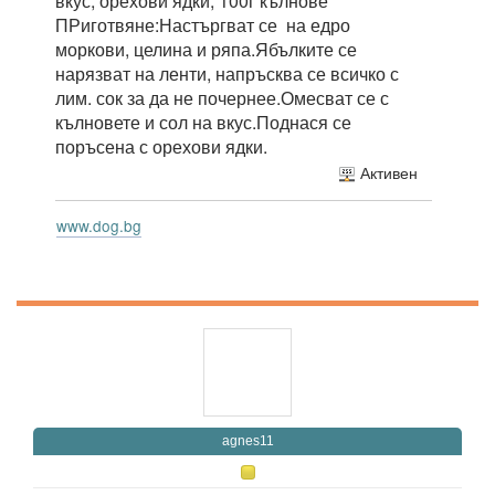
вкус, орехови ядки, 100г кълнове
ПРиготвяне:Настъргват се на едро
моркови, целина и ряпа.Ябълките се
нарязват на ленти, напръсква се всичко с
лим. сок за да не почернее.Омесват се с
кълновете и сол на вкус.Поднася се
поръсена с орехови ядки.
Активен
www.dog.bg
agnes11