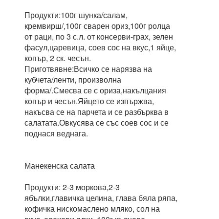
Продукти:100г шунка/салам,
кремвирш/,100г сварен ориз,100г ролца
от раци, по 3 с.л. от консерви-грах, зелен
фасул,царевица, соев сос на вкус,1 яйце,
копър, 2 ск. чесън.
Приготвявне:Всичко се нарязва на
кубчета/ленти, произволна
форма/.Смесва се с ориза,накълцания
копър и чесън.Яйцето се изпържва,
накъсва се на парчета и се разбърква в
салатата.Овкусява се със соев сос и се
поднася веднага.
Манекенска салата
Продукти: 2-3 моркова,2-3
ябълки,главичка целина, глава бяла ряпа,
кофичка нискомаслено мляко, сол на