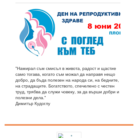
"Намирал съм смисъл в живота, радост и щастие
само тогава, когато съм можал да направя нещо
добро, да бъда полезен на народа си, на бедните,
на страдащите. Богатството, спечелено с честен
труд, трябва да служи човеку, за да върши добри и
полезни дела."
Димитър Кудоглу