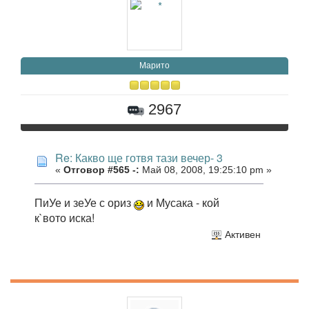
Марито
2967
Re: Какво ще готвя тази вечер- 3
«
Отговор #565 -:
Май 08, 2008, 19:25:10 pm »
ПиУе и зеУе с ориз
и Мусака - кой
к`вото иска!
Активен