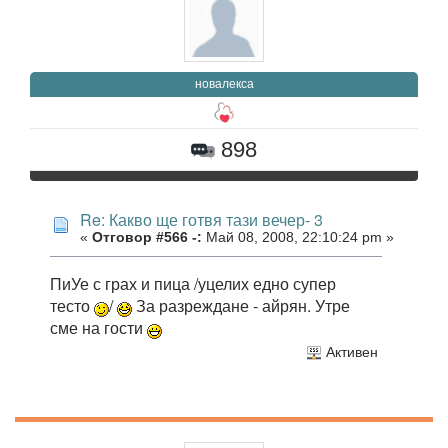
новалекса
898
Re: Какво ще готвя тази вечер- 3
«
Отговор #566 -:
Май 08, 2008, 22:10:24 pm »
ПиУе с грах и пица /уцелих едно супер
тесто
/
За разреждане - айрян. Утре
сме на гости
Активен