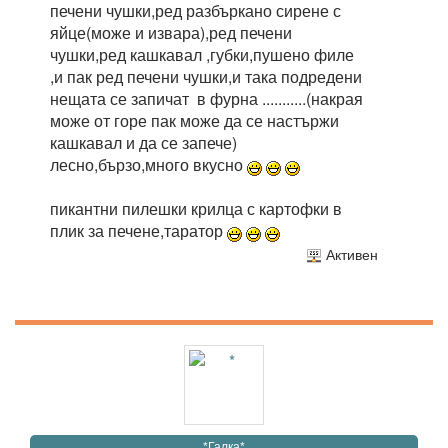
печени чушки,ред разбъркано сирене с
яйце(може и извара),ред печени
чушки,ред кашкавал ,губки,пушено филе
,и пак ред печени чушки,и така подредени
нещата се запичат в фурна ...........(накрая
може от горе пак може да се настържи
кашкавал и да се запече)
лесно,бързо,много вкусно
пикантни пилешки крилца с картофки в
плик за печене,таратор
Активен
*Галка*