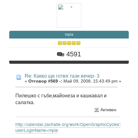
mpia
4591
Re: Какво ще готвя тази вечер- 3
«
Отговор #569 -:
Май 09, 2008, 15:43:49 pm »
Пилешко с гъби,майонеза и кашкавал и
салатка.
Активен
http://calendar.zachatie.org/work/OpenGraphicCycles?
userLoginName=mpia