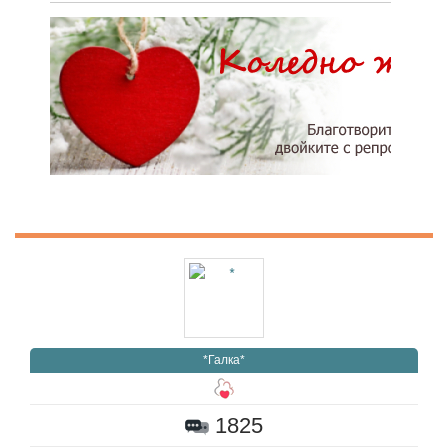
*Галка*
1825