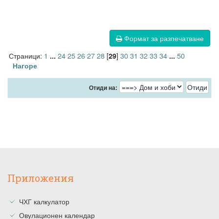
Формат за разпечатване
Страници:
1
24
25
26
27
28
[
]
30
31
32
33
34
50
...
29
...
Нагоре
Отиди на:
Приложения
ЧХГ калкулатор
Овулационен календар