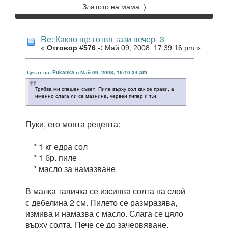
Златото на мама :)
Re: Какво ще готвя тази вечер- 3
«
Отговор #576 -:
Май 09, 2008, 17:39:16 pm »
Цитат на: Pukanka в Май 09, 2008, 16:10:34 pm
Трябва ми спешен съвет. Пиле върху сол как се прави, а
именно слага ли се мазнина, червен пипер и т.н.
Пуки, ето моята рецепта:
* 1 кг едра сол
* 1 бр. пиле
* масло за намазване
В малка тавичка се изсипва солта на слой
с дебелина 2 см. Пилето се размразява,
измива и намазва с масло. Слага се цяло
върху солта. Пече се до зачервяване,