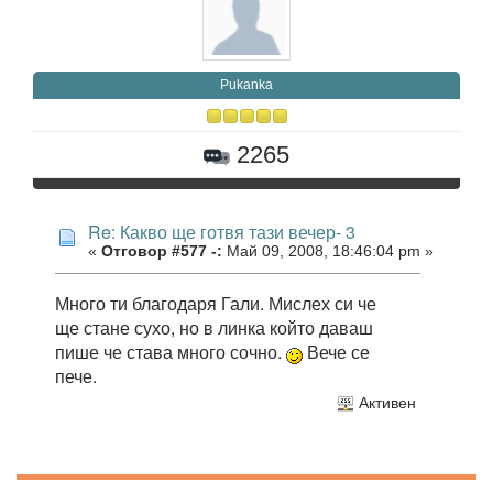
Pukanka
2265
Re: Какво ще готвя тази вечер- 3
«
Отговор #577 -:
Май 09, 2008, 18:46:04 pm »
Много ти благодаря Гали. Мислех си че
ще стане сухо, но в линка който даваш
пише че става много сочно.
Вече се
пече.
Активен