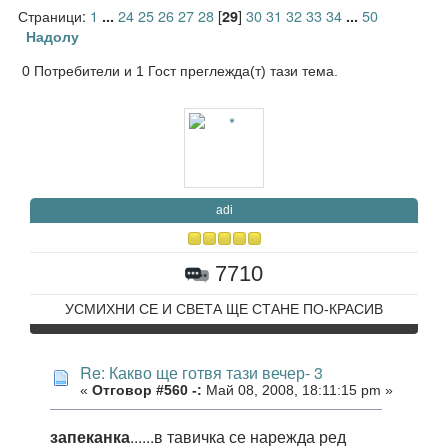
Страници:
1
24
25
26
27
28
[
]
30
31
32
33
34
50
...
29
...
Надолу
0 Потребители и 1 Гост преглежда(т) тази тема.
adi
7710
УСМИХНИ СЕ И СВЕТА ЩЕ СТАНЕ ПО-КРАСИВ
Re: Какво ще готвя тази вечер- 3
«
Отговор #560 -:
Май 08, 2008, 18:11:15 pm »
запеканка
......в тавичка се нарежда ред