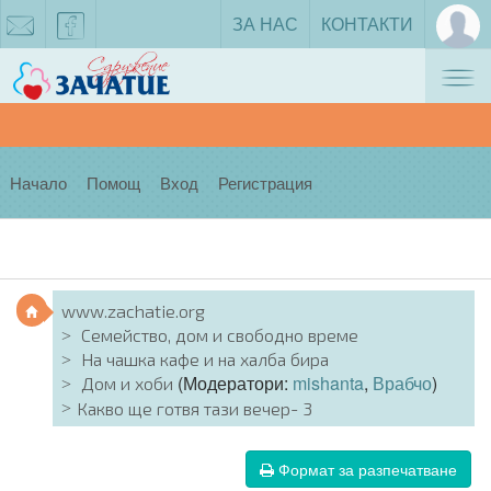
ЗА НАС
КОНТАКТИ
Tog
zachatie@gmail.com
facebook
nav
Начало
Помощ
Вход
Регистрация
www.zachatie.org
Семейство, дом и свободно време
На чашка кафе и на халба бира
(Модератори:
mishanta
,
Врабчо
)
Дом и хоби
Какво ще готвя тази вечер- 3
Формат за разпечатване