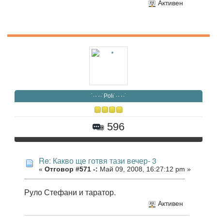
Активен
˙·٠٠·˙Poli˙·٠٠·˙
596
Re: Какво ще готвя тази вечер- 3
«
Отговор #571 -:
Май 09, 2008, 16:27:12 pm »
Руло Стефани и таратор.
Активен