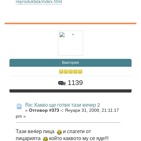
reproduktsia/index.html
Виктория
1139
Re: Какво ще готвя тази вечер 2
«
Отговор #373 -:
Януари 31, 2008, 21:11:17
pm »
Тази ве4ер пица
и спагети от
пицарията
който каквото му се яде!!!