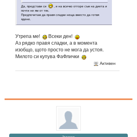
Да, представи си
, и на всичко отгоре съм на диета и
почти не ям от тях.
Предпочитам да правя сладки неща вместо да готвя
ядене.
Утрепа ме!
Всеки ден!
Аз рядко правя сладки, а в момента
изобщо, щото просто не мога да устоя.
Милото си купува ФаФлички
Активен