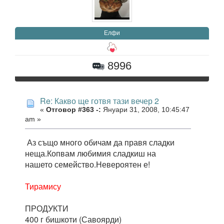
Елфи
8996
Re: Какво ще готвя тази вечер 2
«
Отговор #363 -:
Януари 31, 2008, 10:45:47
am »
Аз също много обичам да правя сладки
неща.Копвам любимия сладкиш на
нашето семейство.Невероятен е!
Тирамису
ПРОДУКТИ
400 г бишкоти (Савоярди)