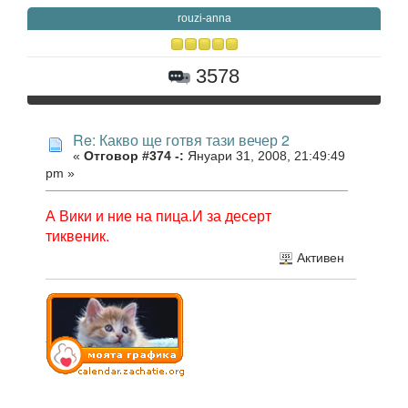
rouzi-anna
3578
Re: Какво ще готвя тази вечер 2
«
Отговор #374 -:
Януари 31, 2008, 21:49:49
pm »
А Вики и ние на пица.И за десерт
тиквеник.
Активен