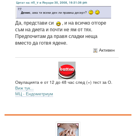
Цитат на: eli_v в Януари 30, 2008, 16:31:36 pm
Денис
, ама ти всеки ден ли правиш десерт?
Да, представи си
, и на всичко отгоре
съм на диета и почти не ям от тях.
Предпочитам да правя сладки неща
вместо да готвя ядене.
Активен
Овулацията е от 12 до 48 час след (+) тест за О.
Виж тук...
МЦ - Ендометриум