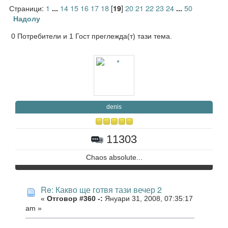
Страници:
1
14
15
16
17
18
[
]
20
21
22
23
24
50
...
19
...
Надолу
0 Потребители и 1 Гост преглежда(т) тази тема.
denis
11303
Chaos absolute...
Re: Какво ще готвя тази вечер 2
«
Отговор #360 -:
Януари 31, 2008, 07:35:17
am »