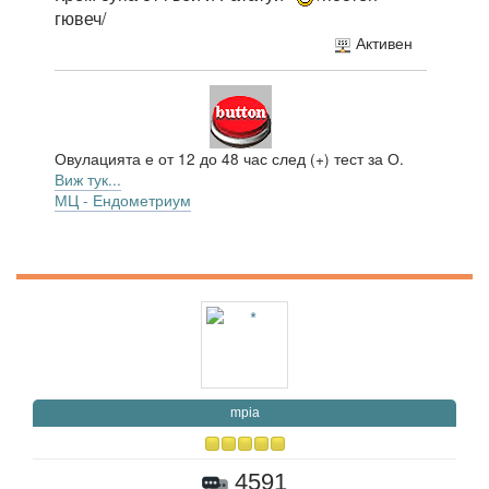
гювеч/
Активен
Овулацията е от 12 до 48 час след (+) тест за О.
Виж тук...
МЦ - Ендометриум
mpia
4591