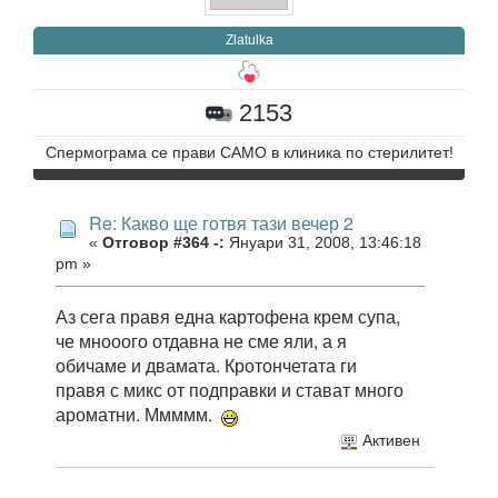
Zlatulka
2153
Спермограма се прави САМО в клиника по стерилитет!
Re: Какво ще готвя тази вечер 2
«
Отговор #364 -:
Януари 31, 2008, 13:46:18
pm »
Аз сега правя една картофена крем супа,
че мнооого отдавна не сме яли, а я
обичаме и двамата. Кротончетата ги
правя с микс от подправки и стават много
ароматни. Ммммм.
Активен