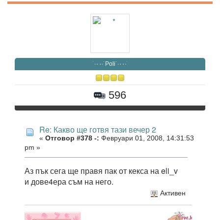
˙·٠٠·˙Poli˙·٠٠·˙
596
Re: Какво ще готвя тази вечер 2
«
Отговор #378 -:
Февруари 01, 2008, 14:31:53
pm »
Аз пък сега ще правя пак от кекса на eli_v
и дове4ера съм на него.
Активен