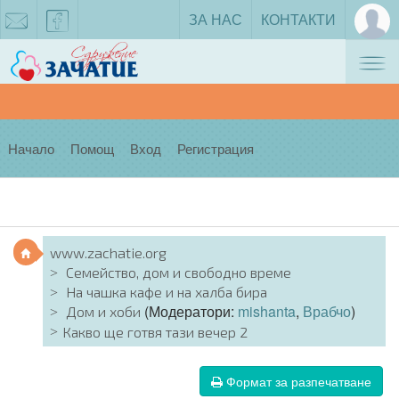
ЗА НАС
КОНТАКТИ
Tog
zachatie@gmail.com
facebook
nav
Начало
Помощ
Вход
Регистрация
www.zachatie.org
Семейство, дом и свободно време
На чашка кафе и на халба бира
(Модератори:
mishanta
,
Врабчо
)
Дом и хоби
Какво ще готвя тази вечер 2
Формат за разпечатване