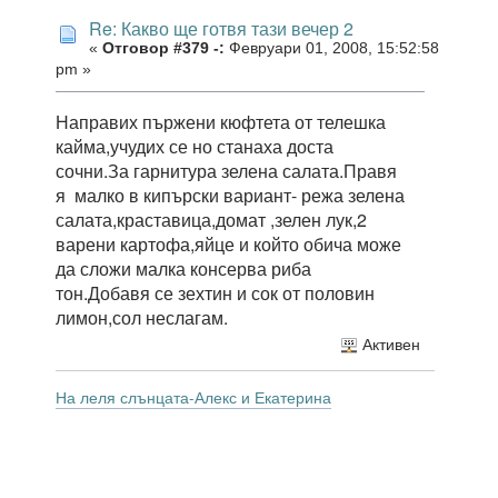
Re: Какво ще готвя тази вечер 2
«
Отговор #379 -:
Февруари 01, 2008, 15:52:58
pm »
Направих пържени кюфтета от телешка
кайма,учудих се но станаха доста
сочни.За гарнитура зелена салата.Правя
я малко в кипърски вариант- режа зелена
салата,краставица,домат ,зелен лук,2
варени картофа,яйце и който обича може
да сложи малка консерва риба
тон.Добавя се зехтин и сок от половин
лимон,сол неслагам.
Активен
На леля слънцата-Алекс и Екатерина