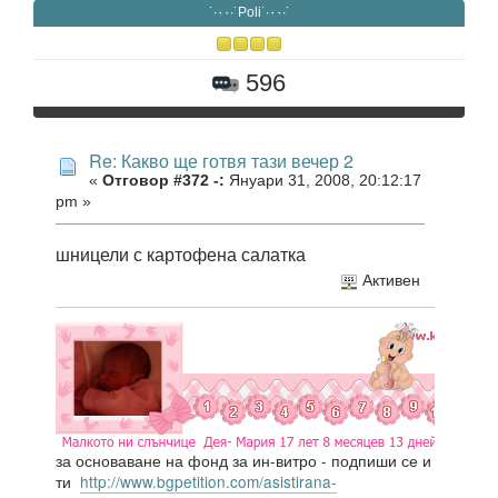
˙·٠٠·˙Poli˙·٠٠·˙
596
Re: Какво ще готвя тази вечер 2
«
Отговор #372 -:
Януари 31, 2008, 20:12:17
pm »
шницели с картофена салатка
Активен
за основаване на фонд за ин-витро - подпиши се и
ти
http://www.bgpetition.com/asistirana-