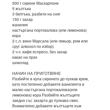
500 г сирене Маскарпоне
5 жълтъка
3 белтъка, разбити на сняг
150 г захар
ванилия
настъргана портокалова (или лимонова)
кора
2 с.л. вино Марсала (или ликьор, ром или
сруг алкохол по избор)
2 ч.ч. кафе еспресо, без захар
какао на прах
шоколад
НАЧИН НА ПРИГОТВЯНЕ
Разбийте в купа сиренето до пухкав крем,
като постепенно добавяте ванилията и
малко настъргана портокалова(или
лимонова) кора Разбийте жълтъците
заедно със захарта до пухкава смес.
Внимателно добавете жълтъците към