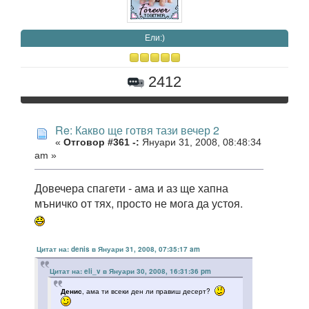
Eли:)
2412
Re: Какво ще готвя тази вечер 2
«
Отговор #361 -:
Януари 31, 2008, 08:48:34
am »
Довечера спагети - ама и аз ще хапна
мъничко от тях, просто не мога да устоя.
Цитат на: denis в Януари 31, 2008, 07:35:17 am
Цитат на: eli_v в Януари 30, 2008, 16:31:36 pm
Денис
, ама ти всеки ден ли правиш десерт?