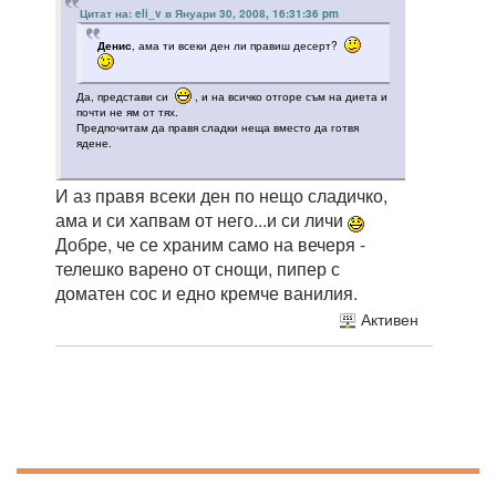
Цитат на: eli_v в Януари 30, 2008, 16:31:36 pm
Денис
, ама ти всеки ден ли правиш десерт?
Да, представи си
, и на всичко отгоре съм на диета и
почти не ям от тях.
Предпочитам да правя сладки неща вместо да готвя
ядене.
И аз правя всеки ден по нещо сладичко,
ама и си хапвам от него...и си личи
Добре, че се храним само на вечеря -
телешко варено от снощи, пипер с
доматен сос и едно кремче ванилия.
Активен