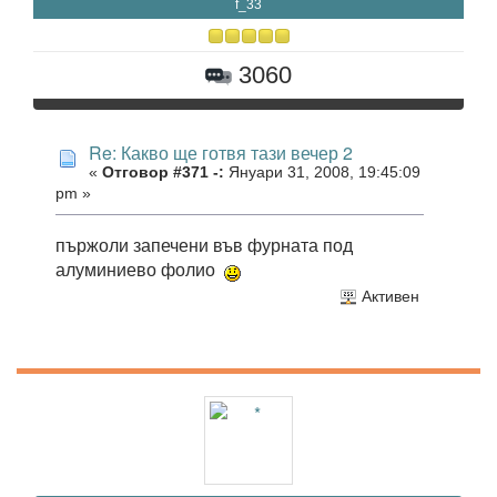
f_33
3060
Re: Какво ще готвя тази вечер 2
«
Отговор #371 -:
Януари 31, 2008, 19:45:09
pm »
пържоли запечени във фурната под
алуминиево фолио
Активен