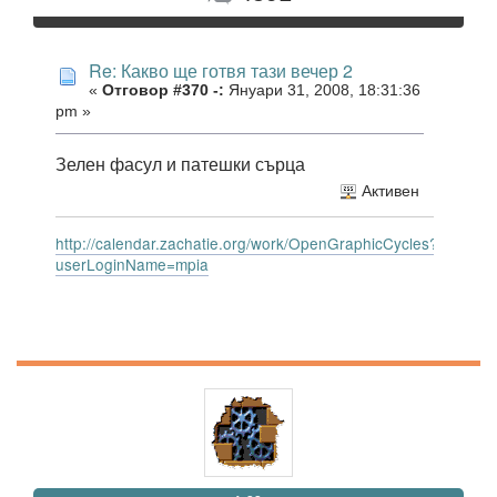
Re: Какво ще готвя тази вечер 2
«
Отговор #370 -:
Януари 31, 2008, 18:31:36
pm »
Зелен фасул и патешки сърца
Активен
http://calendar.zachatie.org/work/OpenGraphicCycles?
userLoginName=mpia