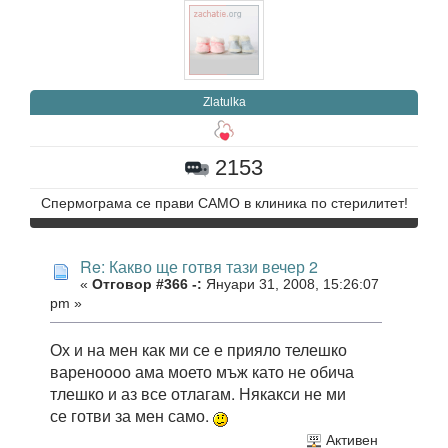
Zlatulka
2153
Спермограма се прави САМО в клиника по стерилитет!
Re: Какво ще готвя тази вечер 2
«
Отговор #366 -:
Януари 31, 2008, 15:26:07
pm »
Ох и на мен как ми се е прияло телешко
вареноооо ама моето мъж като не обича
тлешко и аз все отлагам. Някакси не ми
се готви за мен само.
Активен