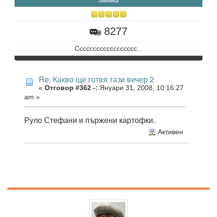
Змимка
8277
Сссссссссссссссссс...
Re: Какво ще готвя тази вечер 2
«
Отговор #362 -:
Януари 31, 2008, 10:16:27
am »
Руло Стефани и пържени картофки.
Активен