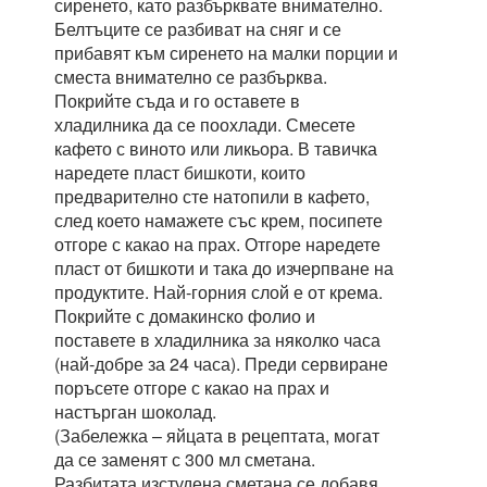
сиренето, като разбърквате внимателно.
Белтъците се разбиват на сняг и се
прибавят към сиренето на малки порции и
сместа внимателно се разбърква.
Покрийте съда и го оставете в
хладилника да се поохлади. Смесете
кафето с виното или ликьора. В тавичка
наредете пласт бишкоти, които
предварително сте натопили в кафето,
след което намажете със крем, посипете
отгоре с какао на прах. Отгоре наредете
пласт от бишкоти и така до изчерпване на
продуктите. Най-горния слой е от крема.
Покрийте с домакинско фолио и
поставете в хладилника за няколко часа
(най-добре за 24 часа). Преди сервиране
поръсете отгоре с какао на прах и
настърган шоколад.
(Забележка – яйцата в рецептата, могат
да се заменят с 300 мл сметана.
Разбитата изстудена сметана се добавя