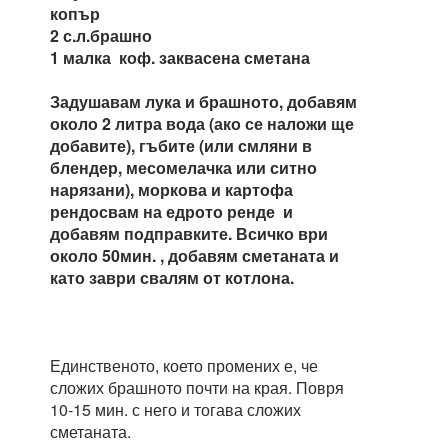
копър
2 с.л.брашно
1 малка коф. заквасена сметана
Задушавам лука и брашното, добавям
около 2 литра вода (ако се наложи ще
добавите), гъбите (или смляни в
блендер, месомелачка или ситно
нарязани), моркова и картофа
рендосвам на едрото ренде и
добавям подправките. Всичко ври
около 50мин. , добавям сметаната и
като заври свалям от котлона.
Единственото, което промених е, че
сложих брашното почти на края. Повря
10-15 мин. с него и тогава сложих
сметаната.