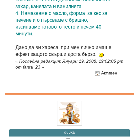
захар, канелата и ванилията
4. Намазваме с масло, форма за кес за
печене и о пърсваме с брашно,
изсипваме готовото тесто и печем 40
минути.
Дано да ви хареса, при мен лично имаше
ефект защото свърши доста бързо.
«
Последна редакция: Януари 19, 2008, 19:02:05 pm
от fanta_23
»
Активен
du6ka