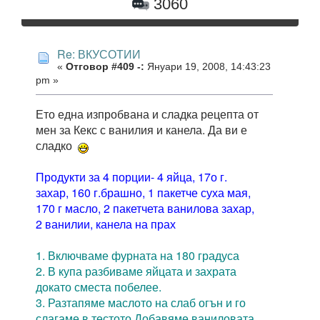
3060
Re: ВКУСОТИИ
«
Отговор #409 -:
Януари 19, 2008, 14:43:23
pm »
Ето една изпробвана и сладка рецепта от
мен за Кекс с ванилия и канела. Да ви е
сладко
Продукти за 4 порции- 4 яйца, 17о г.
захар, 160 г.брашно, 1 пакетче суха мая,
170 г масло, 2 пакетчета ванилова захар,
2 ванилии, канела на прах
1. Включваме фурната на 180 градуса
2. В купа разбиваме яйцата и захрата
докато сместа побелее.
3. Разтапяме маслото на слаб огън и го
слагаме в тестото.Добавяме ваниловата