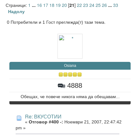
Страници:
1
16
17
18
19
20
[
]
22
23
24
25
26
33
...
21
...
Надолу
0 Потребители и 1 Гост преглежда(т) тази тема.
Osiana
4888
Обещах, че повече никога няма да обещавам...
Re: ВКУСОТИИ
«
Отговор #400 -:
Ноември 21, 2007, 22:47:42
pm »