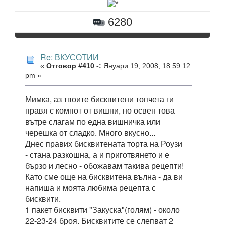
6280
Re: ВКУСОТИИ
«
Отговор #410 -:
Януари 19, 2008, 18:59:12
pm »
Мимка, аз твоите бисквитени топчета ги
правя с компот от вишни, но освен това
вътре слагам по една вишничка или
черешка от сладко. Много вкусно...
Днес правих бисквитената торта на Роузи
- стана разкошна, а и приготвянето и е
бързо и лесно - обожавам такива рецепти!
Като сме още на бисквитена вълна - да ви
напиша и моята любима рецепта с
бисквити.
1 пакет бисквити "Закуска"(голям) - около
22-23-24 броя. Бисквитите се слепват 2