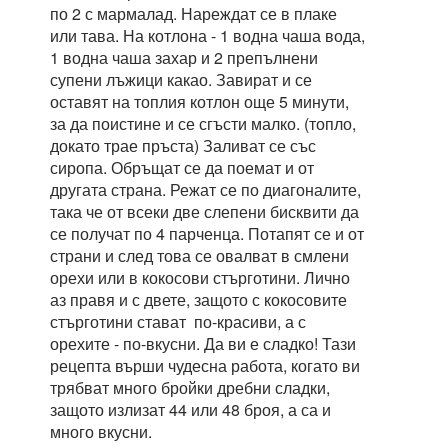
по 2 с мармалад. Нареждат се в плаке
или тава. На котлона - 1 водна чаша вода,
1 водна чаша захар и 2 препълнени
супени лъжици какао. Завират и се
оставят на топлия котлон още 5 минути,
за да поистине и се сгъсти малко. (топло,
докато трае пръста) Заливат се със
сиропа. Обръщат се да поемат и от
другата страна. Режат се по диагоналите,
така че от всеки две слепени бисквити да
се получат по 4 парченца. Потапят се и от
страни и след това се овалват в смлени
орехи или в кокосови стърготини. Лично
аз правя и с двете, защото с кокосовите
стърготини стават по-красиви, а с
орехите - по-вкусни. Да ви е сладко! Тази
рецепта върши чудесна работа, когато ви
трябват много бройки дребни сладки,
защото излизат 44 или 48 броя, а са и
много вкусни.