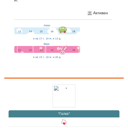
Активен
*Галка*