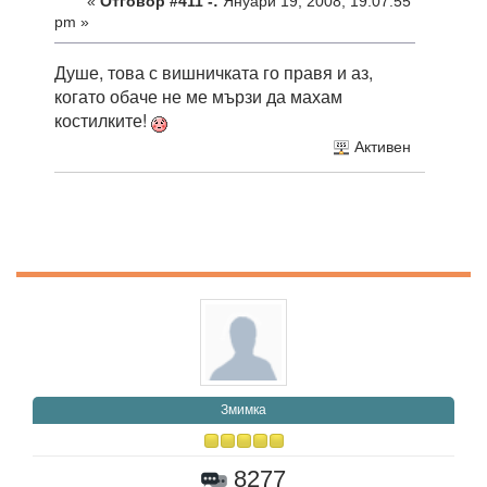
«
Отговор #411 -:
Януари 19, 2008, 19:07:55
pm »
Душе, това с вишничката го правя и аз,
когато обаче не ме мързи да махам
костилките!
Активен
Змимка
8277