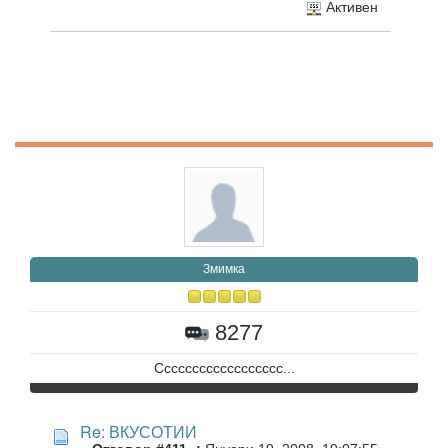
Активен
Змимка
8277
Сссссссссссссссссс...
Re: ВКУСОТИИ