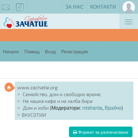
ЗА НАС
КОНТАКТИ
Tog
zachatie@gmail.com
facebook
nav
Начало
Помощ
Вход
Регистрация
www.zachatie.org
Семейство, дом и свободно време
На чашка кафе и на халба бира
(Модератори:
mishanta
,
Врабчо
)
Дом и хоби
ВКУСОТИИ
Формат за разпечатване