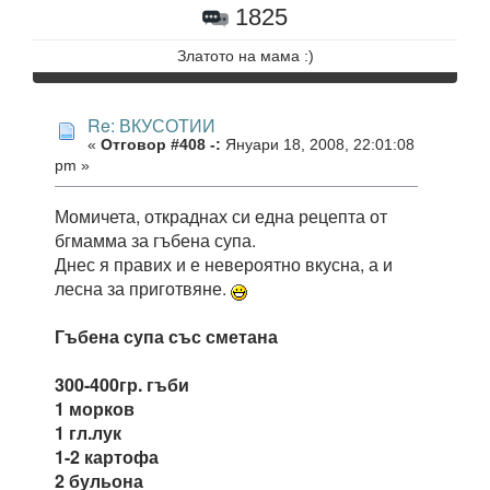
1825
Златото на мама :)
Re: ВКУСОТИИ
«
Отговор #408 -:
Януари 18, 2008, 22:01:08
pm »
Момичета, откраднах си една рецепта от
бгмамма за гъбена супа.
Днес я правих и е невероятно вкусна, а и
лесна за приготвяне.
Гъбена супа със сметана
300-400гр. гъби
1 морков
1 гл.лук
1-2 картофа
2 бульона