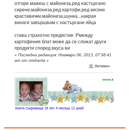
отгоре мажеш с майонеза,ред настъргано
сирене,майонеза,ред картофи,ред кисеки
краставички,майонеза,шунка...накрая
винаги завършвам с настъргани яйца
става страхотно предястие :Pмежду
картофения блат може да се сложат други
продукти според вкуса ви
«
Последна редакция: Ноември 06, 2013, 07:58:41
am от mishanta
»
Активен