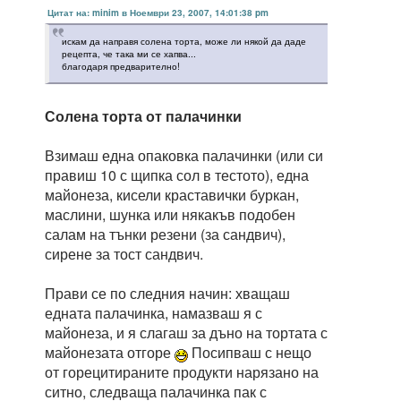
Цитат на: minim в Ноември 23, 2007, 14:01:38 pm
искам да направя солена торта, може ли някой да даде
рецепта, че така ми се хапва...
благодаря предварително!
Солена торта от палачинки
Взимаш една опаковка палачинки (или си
правиш 10 с щипка сол в тестото), една
майонеза, кисели краставички буркан,
маслини, шунка или някакъв подобен
салам на тънки резени (за сандвич),
сирене за тост сандвич.
Прави се по следния начин: хващаш
едната палачинка, намазваш я с
майонеза, и я слагаш за дъно на тортата с
майонезата отгоре
Посипваш с нещо
от горецитираните продукти нарязано на
ситно, следваща палачинка пак с