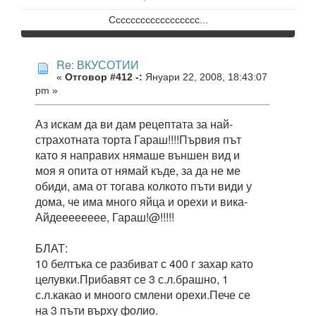
Сссссссссссссссссс...
Re: ВКУСОТИИ
«
Отговор #412 -:
Януари 22, 2008, 18:43:07
pm »
Аз искам да ви дам рецептата за най-
страхотната торта Гараш!!!!Първия път
като я направих нямаше външен вид и
моя я опита от нямай къде, за да не ме
обиди, ама от тогава колкото пъти види у
дома, че има много яйца и орехи и вика-
Айдееееееее, Гараш!@!!!!!
БЛАТ:
10 белтъка се разбиват с 400 г захар като
целувки.Прибавят се 3 с.л.брашно, 1
с.л.какао и мноого смлени орехи.Пече се
на 3 пъти върху фолио.