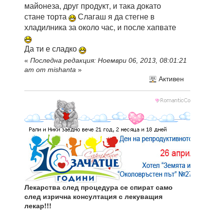
майонеза, друг продукт, и така докато
стане торта
Слагаш я да стегне в
хладилника за около час, и после хапвате
Да ти е сладко
«
Последна редакция: Ноември 06, 2013, 08:01:21
am от mishanta
»
Активен
Лекарства след процедура се спират само
след изрична консултация с лекуващия
лекар!!!