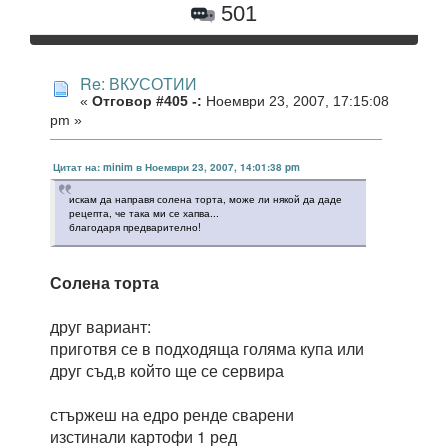
501
Re: ВКУСОТИИ
«
Отговор #405 -:
Ноември 23, 2007, 17:15:08
pm »
Цитат на: minim в Ноември 23, 2007, 14:01:38 pm
искам да направя солена торта, може ли някой да даде
рецепта, че така ми се хапва...
благодаря предварително!
Солена торта
друг вариант:
приготвя се в подходяща голяма купа или
друг съд,в който ще се сервира
стържеш на едро ренде сварени
изстинали картофи 1 ред