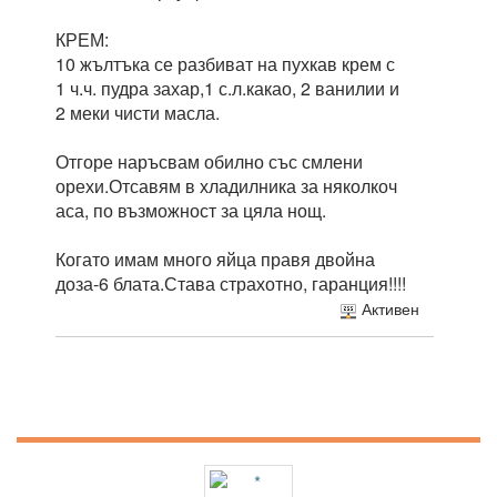
КРЕМ:
10 жълтъка се разбиват на пухкав крем с
1 ч.ч. пудра захар,1 с.л.какао, 2 ванилии и
2 меки чисти масла.
Отгоре наръсвам обилно със смлени
орехи.Отсавям в хладилника за няколкоч
аса, по възможност за цяла нощ.
Когато имам много яйца правя двойна
доза-6 блата.Става страхотно, гаранция!!!!
Активен