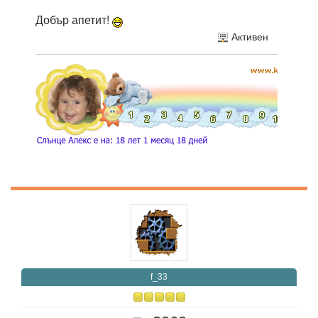
Добър апетит!
Активен
f_33