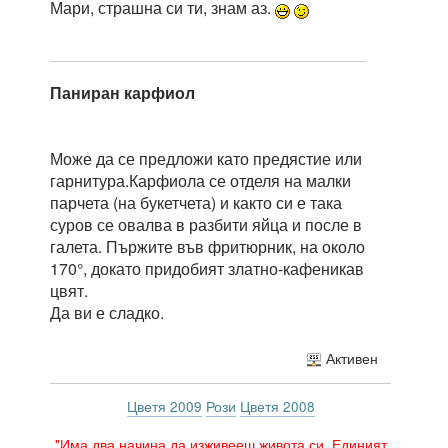
Мари, страшна си ти, знам аз.
Паниран карфиол
Може да се предложи като предястие или
гарнитура.Карфиола се отделя на малки
парчета (на букетчета) и както си е така
суров се овалва в разбити яйца и после в
галета. Пържите във фритюрник, на около
170°, докато придобият златно-кафеникав
цвят.
Да ви е сладко.
Активен
Цветя 2009
Рози
Цветя 2008
"Има два начина да изживееш живота си. Единият