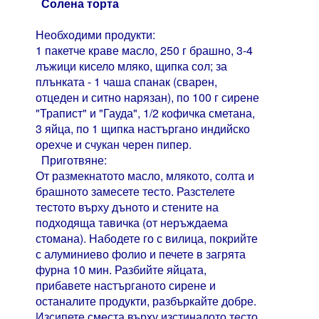
Солена торта
Необходими продукти:
1 пакетче краве масло, 250 г брашно, 3-4
лъжици кисело мляко, щипка сол; за
плънката - 1 чаша спанак (сварен,
отцеден и ситно нарязан), по 100 г сирене
"Трапист" и "Гауда", 1/2 кофичка сметана,
3 яйца, по 1 щипка настъргано индийско
орехче и счукан черен пипер.
Приготвяне:
От размекнатото масло, млякото, солта и
брашното замесете тесто. Разстелете
тестото върху дъното и стените на
подходяща тавичка (от неръждаема
стомана). Набодете го с вилица, покрийте
с алуминиево фолио и печете в загрята
фурна 10 мин. Разбийте яйцата,
прибавете настърганото сирене и
останалите продукти, разбъркайте добре.
Изсипете сместа върху изстиналото тесто.