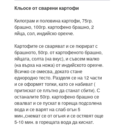
Кльосе от сварени картофи
Килограм и половина картофи, 75гр.
брашно, 100гр. картофено брашно, 2
яйца, сол, индийско орехче.
Картофите се сваряват и се пюрират с
брашното, 50гр. от картофеното брашно,
яйцата, солта (на вкус), и съвсем малко
(на върха на ножа) от индийското орехче.
Bсичко се омесва, докато стане
еднородно тесто. Разделя се на 12 части
и се оформят топки, като се набиват (
притискат се плътно да станат сбити). С
останалите 50гр. картофено брашно се
овалват и се пускат в гореща подсолена
вода и се варят на слаб огън 5
мин.,снемат се от огъня и се остявят още
5-10 мин. в горещата вода да киснат.