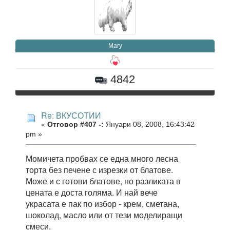
Mary
4842
Re: ВКУСОТИИ
«
Отговор #407 -:
Януари 08, 2008, 16:43:42
pm »
Момичета пробвах се една много лесна
торта без печене с изрезки от блатове.
Може и с готови блатове, но разликата в
цената е доста голяма. И най вече
украсата е пак по избор - крем, сметана,
шоколад, масло или от тези моделиращи
смеси.