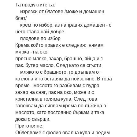
Та продуктите са:
изрезки от блатове /може и домашен
блат/
крем по избор, аз направих домашен - с
него става най-добре
плодове по избор
Крема който правих е следния: нямам
мярка - на око
прясно мляко, захар, брашно, яйца и 1
пак. бутер масло. След като се сгъсти
млякото с брашното, го дръпвам от
котлона и го оставям да поизстине. В това
време маслото го разбивам с пудра
захар на сняг, пак на око, може и с
кристална в голяма купа. След това
започвам да сипвам крема по лъжица в
маслото, като постоянно бъркам и така
докато свърши.
Приготвяне:
Облепваме с фолио овална купа и редим