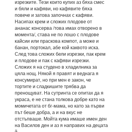
изрезките. Тези които купих аз бяха смес
и бяли и кафяви, но кафявите бяха
повече и затова започнах с кафяви.
Насипах крем и сложих плодове от
ананас консерва /това имах отворено в
момента/, става не по лошо с плодове
кайсии или праскова компот, а може и
банан, портокал, абе кой каквото иска.
След това сложих бели изрезки, пак крем
и плодове и пак с кафяви изрезки.
Сложих я на студено в хладилника за
цяла нощ. Някой я правят и веднага я
консумират, но при мен е закон, че
тортите и сладкишите трябва да
пренощуват. На сутринта се опитах да я
украса, е не стана толкова добре като на
момичетата от бг-мама, но като за първи
път беше добра, а и на вкус не
отстъпваше. Мойта кума имаше имен ден
на Василов ден и аз я направих на децата
й.