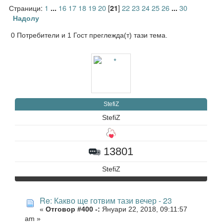
Страници:
1
16
17
18
19
20
[
]
22
23
24
25
26
30
...
21
...
Надолу
0 Потребители и 1 Гост преглежда(т) тази тема.
StefiZ
StefiZ
13801
StefiZ
Re: Какво ще готвим тази вечер - 23
«
Отговор #400 -:
Януари 22, 2018, 09:11:57
am »