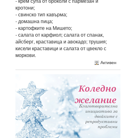
- крем супа от броколи с пармезан и
кротони;
- свинско тип кавърма;
- домашна пица;
- картофките на Мишето;
- салата от карфиол; салата от спанак,
айсберг, краставица и авокадо; трушия;
кисели краставици и салата от цвекло с
моркови.
Активен