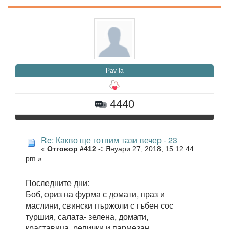
Pav-la
4440
Re: Какво ще готвим тази вечер - 23
«
Отговор #412 -:
Януари 27, 2018, 15:12:44
pm »
Последните дни:
Боб, ориз на фурма с домати, праз и
маслини, свински пържоли с гъбен сос
туршия, салата- зелена, домати,
краставица, репички и пармезан