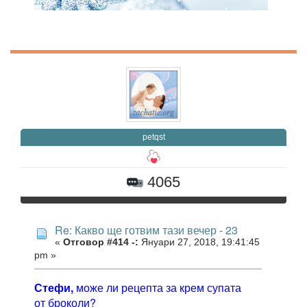
petqst
4065
Re: Какво ще готвим тази вечер - 23
«
Отговор #414 -:
Януари 27, 2018, 19:41:45
pm »
Стефи,
може ли рецепта за крем супата
от броколи?