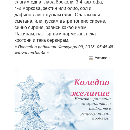
слагам една глава броколи, 3-4 картофа,
1-2 моркова, зехтин или олио, сол и
дафинов лист пускам един. Слагам или
сметана, или пускам вътре топено сирене,
синьо сирене, зависи какво имам.
Пасирам, настъргвам пармезан, пека
кротони и така сервирам.
«
Последна редакция: Февруари 09, 2018, 05:45:48
am от mishanta
»
Активен