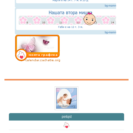
petqst