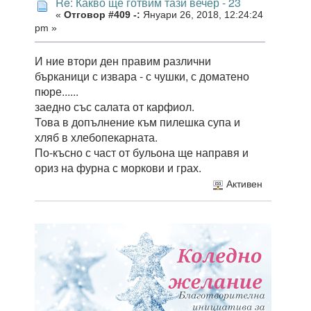
Re: Какво ще готвим тази вечер - 23
«
Отговор #409 -:
Януари 26, 2018, 12:24:24
pm »
И ние втори ден правим различни
бърканици с извара - с чушки, с доматено
пюре......
заедно със салата от карфиол.
Това в допълнение към пилешка супа и
хляб в хлебопекарната.
По-късно с част от бульона ще направя и
ориз на фурна с моркови и грах.
Активен