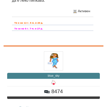
да е леко пипкава.
Активен
blue_sky
8474