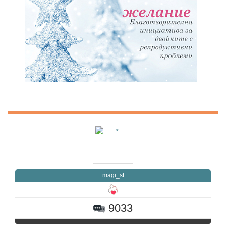
magi_st
9033