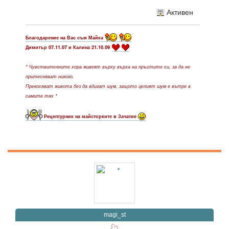
Активен
Благодарение на Вас съм Майка
Димитър 07.11.07 и Калина 21.10.09
* Чувствителните хора живеят върху върха на пръстите си, за да не
притесняват никого.
Прекосяват живота без да вдигат шум, защото целият шум е вътре в
самите тях *
Рецептурник на майсторките в Зачатие
magi_st