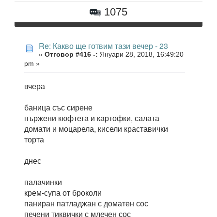
1075
Re: Какво ще готвим тази вечер - 23
«
Отговор #416 -:
Януари 28, 2018, 16:49:20
pm »
вчера
баница със сирене
пържени кюфтета и картофки, салата
домати и моцарела, кисели краставички
торта
днес
палачинки
крем-супа от броколи
паниран патладжан с доматен сос
печени тиквички с млечен сос