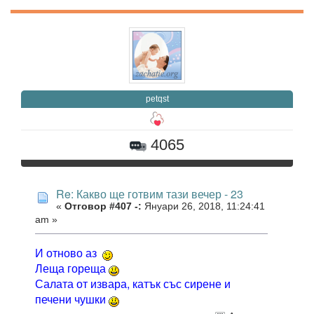
petqst
4065
Re: Какво ще готвим тази вечер - 23
«
Отговор #407 -:
Януари 26, 2018, 11:24:41
am »
И отново аз
Леща гореща
Салата от извара, катък със сирене и
печени чушки