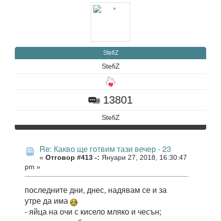
StefiZ
StefiZ
13801
StefiZ
Re: Какво ще готвим тази вечер - 23
«
Отговор #413 -:
Януари 27, 2018, 16:30:47
pm »
последните дни, днес, надявам се и за
утре да има
- яйца на очи с кисело мляко и чесън;