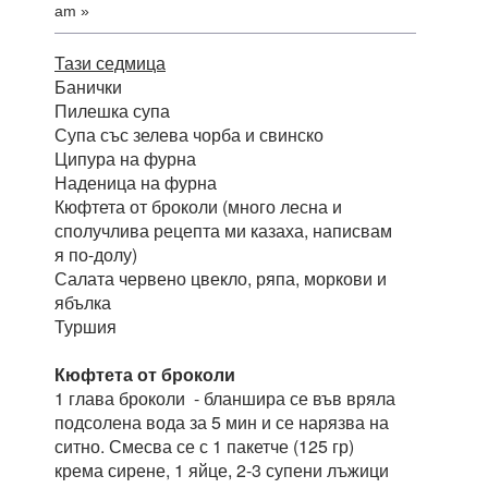
am »
Тази седмица
Банички
Пилешка супа
Супа със зелева чорба и свинско
Ципура на фурна
Наденица на фурна
Кюфтета от броколи (много лесна и
сполучлива рецепта ми казаха, написвам
я по-долу)
Салата червено цвекло, ряпа, моркови и
ябълка
Туршия
Кюфтета от броколи
1 глава броколи - бланшира се във вряла
подсолена вода за 5 мин и се нарязва на
ситно. Смесва се с 1 пакетче (125 гр)
крема сирене, 1 яйце, 2-3 супени лъжици