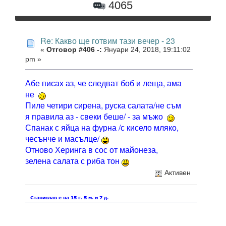
4065
Re: Какво ще готвим тази вечер - 23
«
Отговор #406 -:
Януари 24, 2018, 19:11:02
pm »
Абе писах аз, че следват боб и леща, ама
не
Пиле четири сирена, руска салата/не съм
я правила аз - свеки беше/ - за мъжо
Спанак с яйца на фурна /с кисело мляко,
чесънче и масълце/
Отново Херинга в сос от майонеза,
зелена салата с риба тон
Активен