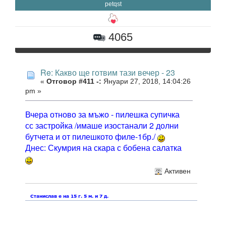
petqst
4065
Re: Какво ще готвим тази вечер - 23
«
Отговор #411 -:
Януари 27, 2018, 14:04:26
pm »
Вчера отново за мъжо - пилешка супичка
сс застройка /имаше изостанали 2 долни
бутчета и от пилешкото филе-1бр./
Днес: Скумрия на скара с бобена салатка
Активен