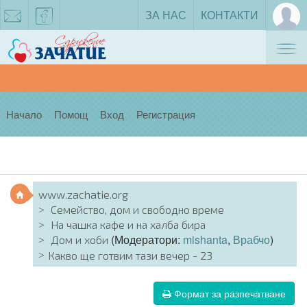
ЗА НАС
КОНТАКТИ
Tog
zachatie@gmail.com
facebook
nav
Начало
Помощ
Вход
Регистрация
www.zachatie.org
Семейство, дом и свободно време
На чашка кафе и на халба бира
(Модератори:
mishanta
,
Врабчо
)
Дом и хоби
Какво ще готвим тази вечер - 23
Формат за разпечатване