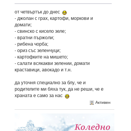
от четвъртък до днес
- джолан с грах, картофи, моркови и
домати;
- свинско с кисело зеле;
- вратни пържоли;
- рибена чорба;
- ориз със зеленчуци;
- картофките на мишето;
- салати всякакви зелении, домати
краставици, авокадо и т.н.
да уточня специално за блу, че и
родителите ми бяха тук, да не реши, че е
храната е само за нас
Активен