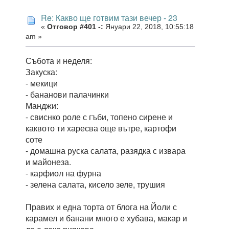
Re: Какво ще готвим тази вечер - 23
«
Отговор #401 -:
Януари 22, 2018, 10:55:18
am »
Събота и неделя:
Закуска:
- мекици
- бананови палачинки
Манджи:
- свиснко роле с гъби, топено сирене и
каквото ти харесва още вътре, картофи
соте
- домашна руска салата, разядка с извара
и майонеза.
- карфиол на фурна
- зелена салата, кисело зеле, трушия
Правих и една торта от блога на Йоли с
карамел и банани много е хубава, макар и