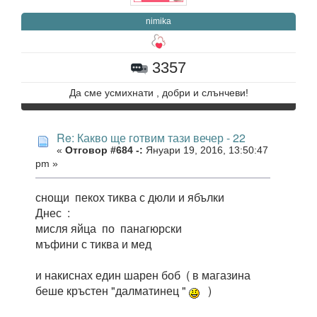
nimika
3357
Да сме усмихнати , добри и слънчеви!
Re: Какво ще готвим тази вечер - 22
«
Отговор #684 -:
Януари 19, 2016, 13:50:47
pm »
снощи пекох тиква с дюли и ябълки
Днес :
мисля яйца по панагюрски
мъфини с тиква и мед
и накиснах един шарен боб ( в магазина
беше кръстен "далматинец "
)