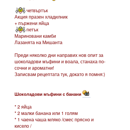
четвъртък
Акция празен хладилник
+ пържени яйца
петък
Мариновани камби
Лазанята на Мишанта
Преди няколко дни направих нов опит за
шоколадови мъфини и воала, станаха по-
сочни и ароматни!
Записвам рецептата тук, докато я помня:)
Шоколадови мъфини с банани
* 2 яйца
* 2 малки банана или 1 голям
* 1 чаена чаша мляко /смес прясно и
кисело /