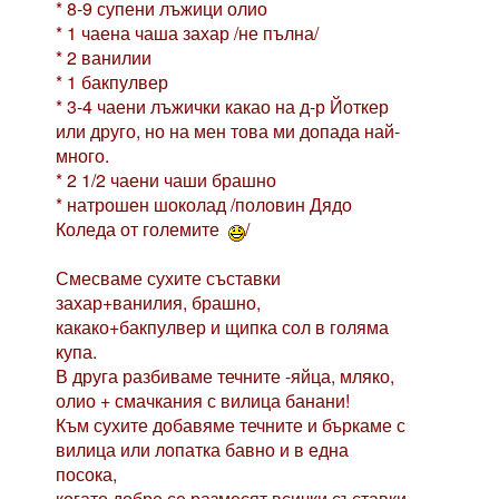
* 8-9 супени лъжици олио
* 1 чаена чаша захар /не пълна/
* 2 ванилии
* 1 бакпулвер
* 3-4 чаени лъжички какао на д-р Йоткер
или друго, но на мен това ми допада най-
много.
* 2 1/2 чаени чаши брашно
* натрошен шоколад /половин Дядо
Коледа от големите
/
Смесваме сухите съставки
захар+ванилия, брашно,
какако+бакпулвер и щипка сол в голяма
купа.
В друга разбиваме течните -яйца, мляко,
олио + смачкания с вилица банани!
Към сухите добавяме течните и бъркаме с
вилица или лопатка бавно и в една
посока,
когато добре се размесят всички съставки