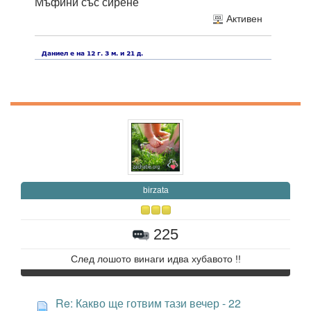
Мъфини със сирене
Активен
birzata
225
След лошото винаги идва хубавото !!
Re: Какво ще готвим тази вечер - 22