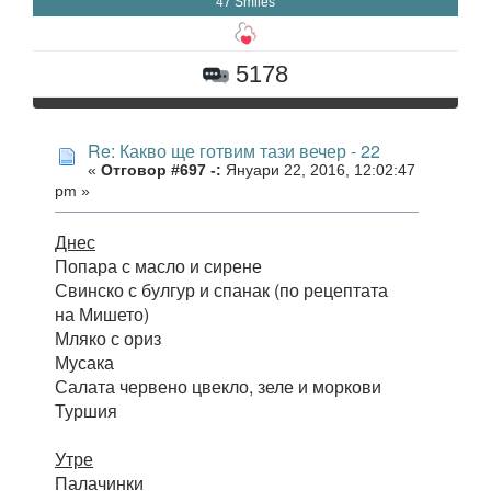
47 Smiles
5178
Re: Какво ще готвим тази вечер - 22
«
Отговор #697 -:
Януари 22, 2016, 12:02:47
pm »
Днес
Попара с масло и сирене
Свинско с булгур и спанак (по рецептата
на Мишето)
Мляко с ориз
Мусака
Салата червено цвекло, зеле и моркови
Туршия
Утре
Палачинки