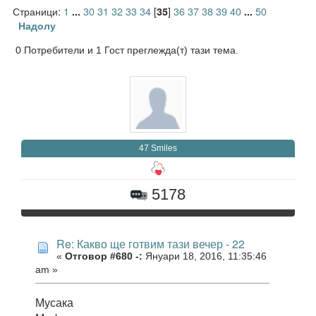
Страници:
1
30
31
32
33
34
[
]
36
37
38
39
40
50
...
35
...
Надолу
0 Потребители и 1 Гост преглежда(т) тази тема.
47 Smiles
5178
Re: Какво ще готвим тази вечер - 22
«
Отговор #680 -:
Януари 18, 2016, 11:35:46
am »
Мусака