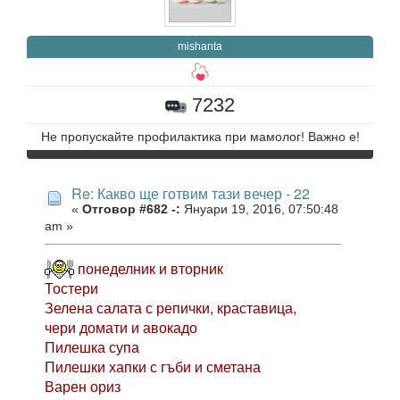
mishanta
7232
Не пропускайте профилактика при мамолог! Важно е!
Re: Какво ще готвим тази вечер - 22
«
Отговор #682 -:
Януари 19, 2016, 07:50:48
am »
понеделник и вторник
Тостери
Зелена салата с репички, краставица,
чери домати и авокадо
Пилешка супа
Пилешки хапки с гъби и сметана
Варен ориз