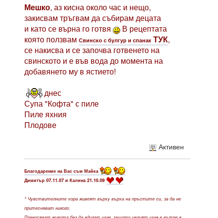
Мешко
, аз кисна около час и нещо,
закисвам тръгвам да събирам децата
и като се върна го готвя
В рецептата
която ползвам
ТУК
,
Свинско с булгур и спанак
се накисва и се започва готвенето на
свинското и е във вода до момента на
добавянето му в ястието!
днес
Супа "Кофта" с пиле
Пиле яхния
Плодове
Активен
Благодарение на Вас съм Майка
Димитър 07.11.07 и Калина 21.10.09
* Чувствителните хора живеят върху върха на пръстите си, за да не
притесняват никого.
Прекосяват живота без да вдигат шум, защото целият шум е вътре в