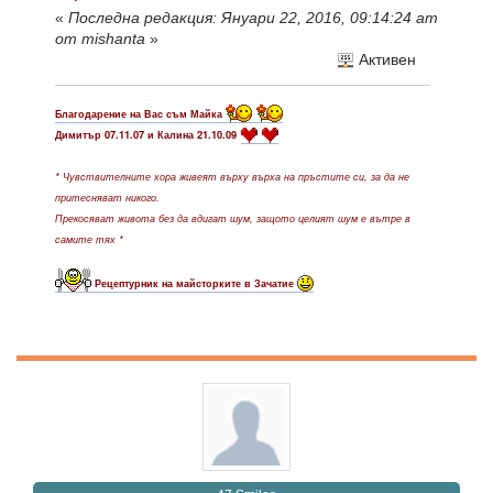
«
Последна редакция: Януари 22, 2016, 09:14:24 am
от mishanta
»
Активен
Благодарение на Вас съм Майка
Димитър 07.11.07 и Калина 21.10.09
* Чувствителните хора живеят върху върха на пръстите си, за да не
притесняват никого.
Прекосяват живота без да вдигат шум, защото целият шум е вътре в
самите тях *
Рецептурник на майсторките в Зачатие