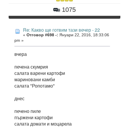
1075
Re: Какво ще готвим тази вечер - 22
«
Отговор #698 -:
Януари 22, 2016, 18:33:06
pm »
вчера
печена скумрия
салата варени картофи
мариновани камби
салата "Ропотамо"
днес
печено пиле
пържени картофи
салата домати и моцарела