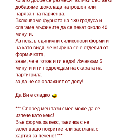
добавяме шоколада натрошен или
нарязан на парченца.
Включваме фурната на 180 градуса и
слагаме мъфините да се пекат около 40
минути.
Аз пека в единични силиконови форми и
на като видя, че мъфина се е отделил от
формичката,
знам, че е готов и ги вадя! Изчаквам 5
минути и ги подреждам на скарата на
партигрила
за да не се овлажнят от долу!
Да Ви е сладко
*** Според мен тази смес може да се
изпече като кекс!
Във форма за кекс, тавичка с не
залепващо покритие или застлана с
хартия за печене! ***