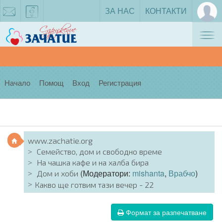
ЗА НАС
КОНТАКТИ
Tog
zachatie@gmail.com
facebook
nav
Начало
Помощ
Вход
Регистрация
www.zachatie.org
Семейство, дом и свободно време
На чашка кафе и на халба бира
(Модератори:
mishanta
,
Врабчо
)
Дом и хоби
Какво ще готвим тази вечер - 22
Формат за разпечатване