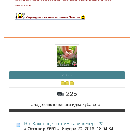
самите тях *
Рецептурник на майсторките в Зачатие
birzata
225
След лошото винаги идва хубавото !!
Re: Какво ще готвим тази вечер - 22
«
Отговор #691 -:
Януари 20, 2016, 18:04:34