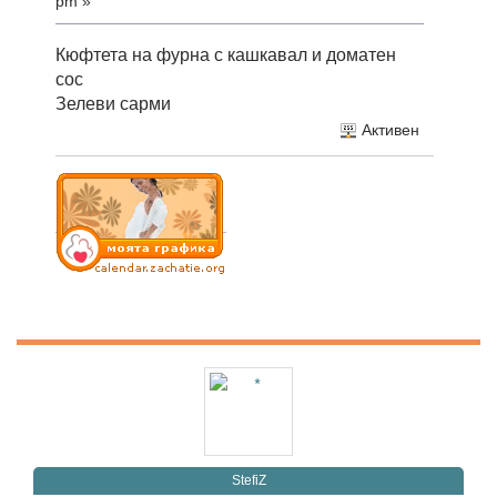
pm »
Кюфтета на фурна с кашкавал и доматен
сос
Зелеви сарми
Активен
StefiZ