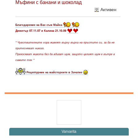
Мъфини с банани и шоколад
Активен
Благодарение на Вас съм Майка
Димитър 07.11.07 и Калина 21.10.09
* Чувствителните хора живеят върху върха на пръстите си, за да не
притесняват никого.
Прекосяват живота без да вдигат шум, защото целият шум е вътре в
самите тях *
Рецептурник на майсторките в Зачатие
Varvarita