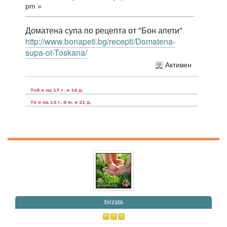
pm »
Доматена супа по рецепта от "Бон апети"
http://www.bonapeti.bg/recepti/Domatena-
supa-ot-Toskana/
Активен
birzata