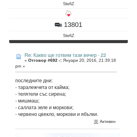
StefiZ
13801
StefiZ
Re: Какво ще готвим тази вечер - 22
«
Отговор #692 -:
Януари 20, 2016, 21:39:18
pm »
последните дни:
- таралежчета от кайма;
- телятели със сирена;
- мишмаш;
- саллата зеле и моркови;
- червено цвекло, моркови и ябълки.
Активен