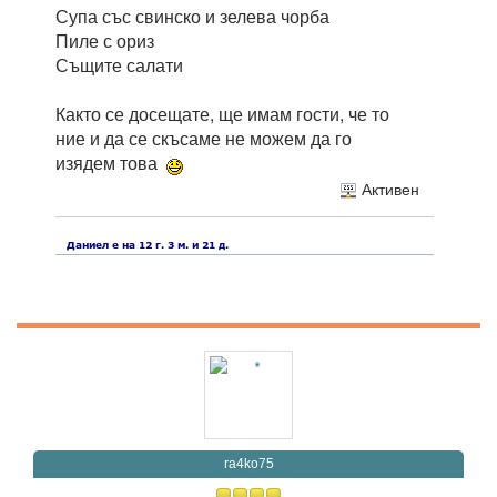
Супа със свинско и зелева чорба
Пиле с ориз
Същите салати
Както се досещате, ще имам гости, че то
ние и да се скъсаме не можем да го
изядем това
Активен
ra4ko75