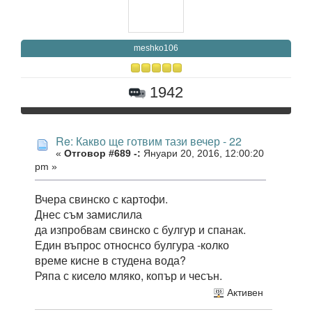
meshko106
1942
Re: Какво ще готвим тази вечер - 22
«
Отговор #689 -:
Януари 20, 2016, 12:00:20
pm »
Вчера свинско с картофи.
Днес съм замислила
да изпробвам свинско с булгур и спанак.
Един въпрос относнсо булгура -колко
време кисне в студена вода?
Ряпа с кисело мляко, копър и чесън.
Активен