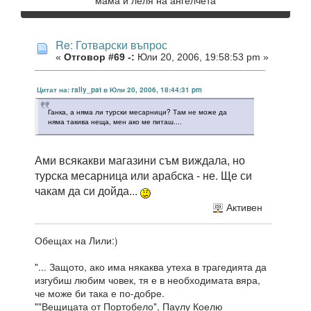
мама и леля на ангелчета
Re: Готварски въпрос
«
Отговор #69 -:
Юли 20, 2006, 19:58:53 pm »
Цитат на: rally_pat в Юли 20, 2006, 18:44:31 pm
Ганка, а няма ли турски месарници? Там не може да
няма такива неща, мен ако ме питаш....
Ами всякакви магазини съм виждала, но
турска месарница или арабска - не. Ще си
чакам да си дойда...
Активен
Обещах на Лили:)
"... Защото, ако има някаква утеха в трагедията да
изгубиш любим човек, тя е в необходимата вяра,
че може би така е по-добре.
""Вещицата от Портобело", Паулу Коелю