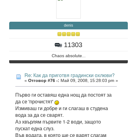
denis
11303
Chaos absolute...
Re: Как да приготвя градински охлюви?
«
Отговор #76 -:
Май 09, 2008, 15:28:03 pm »
Първо ги оставяш една нощ да постоят за
да се 'прочистят'
Измиваш ги добре и ги слагаш в студена
вода за да се сварят.
Аз хвърлям първите 1-2 води, защото
пускат една слуз.
Във водата, в която ще се варят слагам