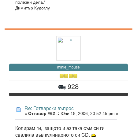
полезни дела."
Димитър Кудоглу
minie_mouse
928
Re: Готварски въпрос
«
Отговор #62 -:
Юли 18, 2006, 20:52:45 pm »
Копирам ги, защото и аз така съм си ги
свалила във кулинарното си CD.