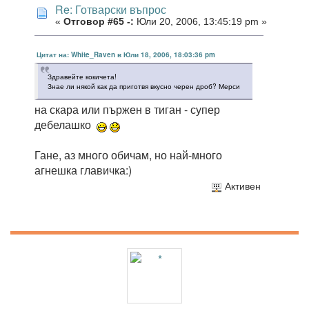
Re: Готварски въпрос
«
Отговор #65 -:
Юли 20, 2006, 13:45:19 pm »
Цитат на: White_Raven в Юли 18, 2006, 18:03:36 pm
Здравейте кокичета!
Знае ли някой как да приготвя вкусно черен дроб? Мерси
на скара или пържен в тиган - супер
дебелашко
Гане, аз много обичам, но най-много
агнешка главичка:)
Активен