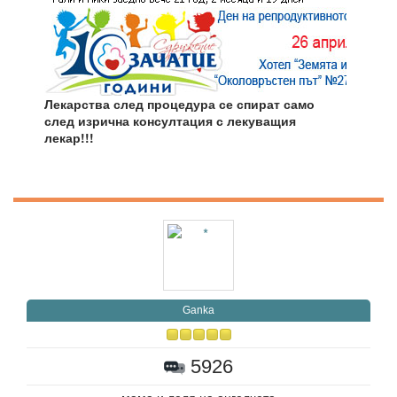
Лекарства след процедура се спират само
след изрична консултация с лекуващия
лекар!!!
Ganka
5926