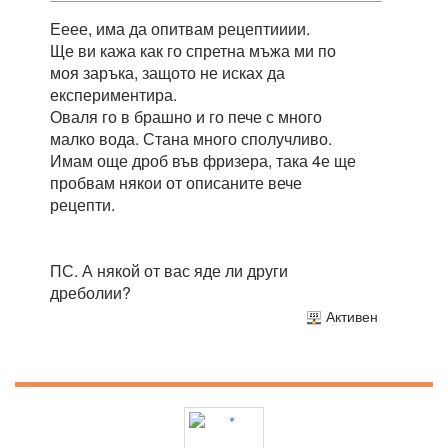
Ееее, има да опитвам рецептииии.
Ще ви кажа как го спретна мъжа ми по
моя заръка, защото не исках да
експериментира.
Оваля го в брашно и го пече с много
малко вода. Стана много сполучливо.
Имам още дроб във фризера, така 4е ще
пробвам някои от описаните вече
рецепти.
ПС. А някой от вас яде ли други
дреболии?
Активен