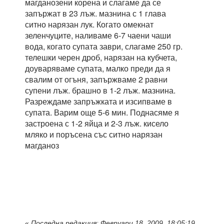
магданозени корена и слагаме да се
запържат в 23 лъж. мазнина с 1 глава
ситно нарязан лук. Когато омекнат
зеленчуците, наливаме 6-7 чаени чаши
вода, когато супата заври, слагаме 250 гр.
телешки черен дроб, нарязан на кубчета,
доуваряваме супата, малко преди да я
свалим от огъня, запържваме 2 равни
супени лъж. брашно в 1-2 лъж. мазнина.
Разреждаме запръжката и изсипваме в
супата. Варим още 5-6 мин. Поднасяме я
застроена с 1-2 яйца и 2-3 лъж. кисело
мляко и поръсена със ситно нарязан
магданоз
«
Последна редакция: Февруари 18, 2009, 18:05:19