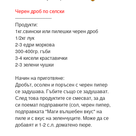
Черен дроб по селски
------------------------
Продукти:
1кг.свински или пилешки черен дроб
1/2кг лук
2-3 едри моркова
300-400гр. гъби
3-4 кисели краставички
2-3 зелени чушки
Начин на приготвяне:
Дробът, осолен и поръсен с черен пипер
се задушава. Гъбите също се задушават.
След това продуктите се смесват, за да
си поемат подправките (сол, черен пипер,
подправката "Маги вълшебен вкус" на
пиле и с вкус на зеленчуците. Може да се
добавят и 1-2 с.л. доматено пюре.