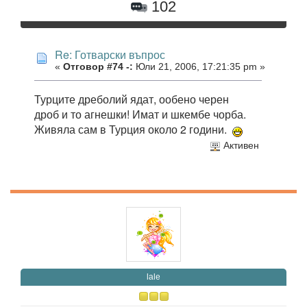
102
Re: Готварски въпрос
«
Отговор #74 -:
Юли 21, 2006, 17:21:35 pm »
Турците дреболий ядат, ообено черен
дроб и то агнешки! Имат и шкембе чорба.
Живяла сам в Турция около 2 години.
Активен
lale