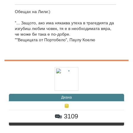
Обещах на Лили:)
"... Защото, ако има някаква утеха в трагедията да
изгубиш любим човек, тя е в необходимата вяра,
че може би така е по-добре.
""Вещицата от Портобело", Паулу Коелю
Диана
3109