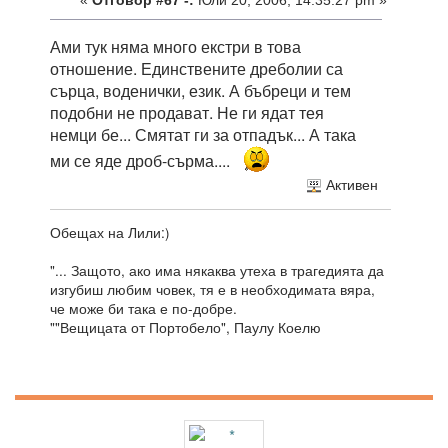
«
Отговор #67 -:
Юли 20, 2006, 14:35:27 pm »
Ами тук няма много екстри в това
отношение. Единствените дреболии са
сърца, воденички, език. А бъбреци и тем
подобни не продават. Не ги ядат тея
немци бе... Смятат ги за отпадък... А така
ми се яде дроб-сърма....
Активен
Обещах на Лили:)
"... Защото, ако има някаква утеха в трагедията да
изгубиш любим човек, тя е в необходимата вяра,
че може би така е по-добре.
""Вещицата от Портобело", Паулу Коелю