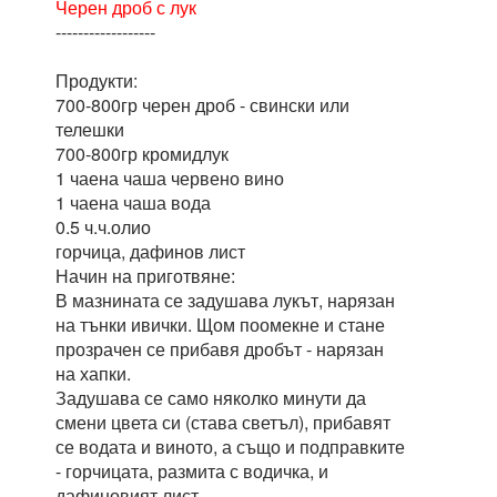
Черен дроб с лук
------------------
Продукти:
700-800гр черен дроб - свински или
телешки
700-800гр кромидлук
1 чаена чаша червено вино
1 чаена чаша вода
0.5 ч.ч.олио
горчица, дафинов лист
Начин на приготвяне:
В мазнината се задушава лукът, нарязан
на тънки ивички. Щом поомекне и стане
прозрачен се прибавя дробът - нарязан
на хапки.
Задушава се само няколко минути да
смени цвета си (става светъл), прибавят
се водата и виното, а също и подправките
- горчицата, размита с водичка, и
дафиновият лист.