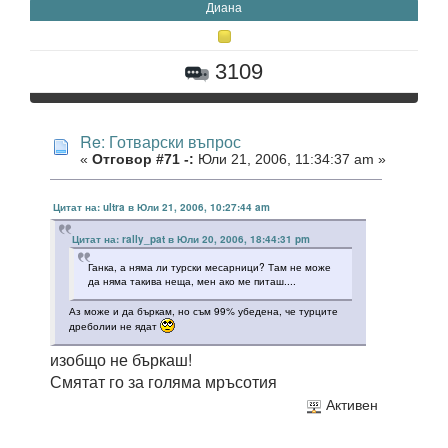
Диана
3109
Re: Готварски въпрос
«
Отговор #71 -:
Юли 21, 2006, 11:34:37 am »
Цитат на: ultra в Юли 21, 2006, 10:27:44 am
Цитат на: rally_pat в Юли 20, 2006, 18:44:31 pm
Ганка, а няма ли турски месарници? Там не може
да няма такива неща, мен ако ме питаш....
Аз може и да бъркам, но съм 99% убедена, че турците
дреболии не ядат
изобщо не бъркаш!
Смятат го за голяма мръсотия
Активен