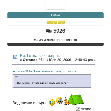
Ganka
5926
мама и леля на ангелчета
Re: Готварски въпрос
«
Отговор #64 -:
Юли 20, 2006, 12:48:43 pm »
Цитат на: White_Raven в Юли 20, 2006, 12:37:13 pm
ПС. А някой от вас яде ли други дреболии?
Воденички и сърца
Активен