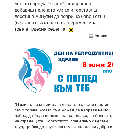
докато спре да "кърви", подправяш,
добавяш прясното мляко и гооставяш
десетина минутки да поври на бавен огън
(без капак). Ако ти се експериментира,
това е чудесна рецепта.
Активен
"Намирал съм смисъл в живота, радост и щастие
само тогава, когато съм можал да направя нещо
добро, да бъда полезен на народа си, на бедните,
на страдащите. Богатството, спечелено с честен
труд, трябва да служи човеку, за да върши добри и