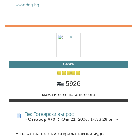
www.dog.bg
Ganka
5926
мама и леля на ангелчета
Re: Готварски въпрос
«
Отговор #73 -:
Юли 21, 2006, 14:33:28 pm »
Е те за тва не съм открила такова чудо...