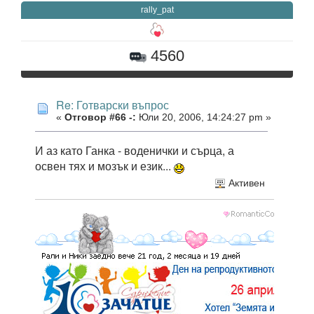
rally_pat
4560
Re: Готварски въпрос
«
Отговор #66 -:
Юли 20, 2006, 14:24:27 pm »
И аз като Ганка - воденички и сърца, а
освен тях и мозък и език...
Активен