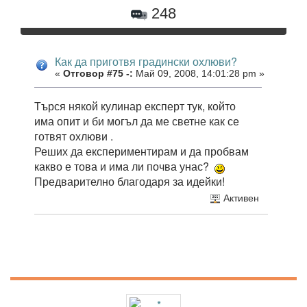
248
Как да приготвя градински охлюви?
«
Отговор #75 -:
Май 09, 2008, 14:01:28 pm »
Търся някой кулинар експерт тук, който
има опит и би могъл да ме светне как се
готвят охлюви .
Реших да експериментирам и да пробвам
какво е това и има ли почва унас?
Предварително благодаря за идейки!
Активен