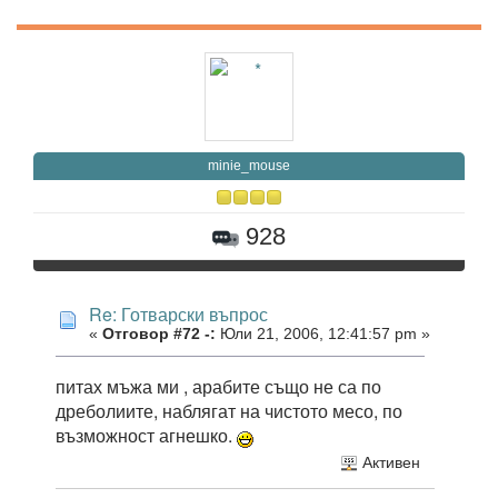
minie_mouse
928
Re: Готварски въпрос
«
Отговор #72 -:
Юли 21, 2006, 12:41:57 pm »
питах мъжа ми , арабите също не са по
дреболиите, наблягат на чистото месо, по
възможност агнешко.
Активен