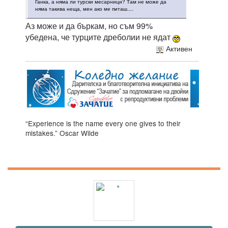
Ганка, а няма ли турски месарници? Там не може да
няма такива неща, мен ако ме питаш....
Аз може и да бъркам, но съм 99%
убедена, че турците дреболии не ядат
Активен
“Experience is the name every one gives to their
mistakes.” Oscar Wilde