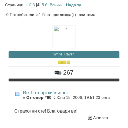
Страници:
1
2
3
[
]
5
6
Всички
4
Надолу
0 Потребители и 1 Гост преглежда(т) тази тема.
White_Raven
267
Re: Готварски въпрос
«
Отговор #60 -:
Юли 18, 2006, 19:51:23 pm »
Страхотни сте! Благодаря ви!
Активен