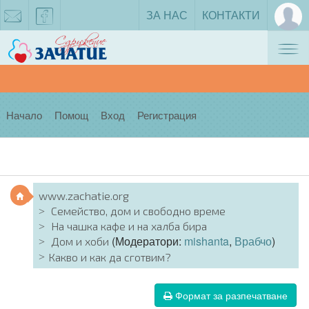
ЗА НАС
КОНТАКТИ
Tog
zachatie@gmail.com
facebook
nav
Начало
Помощ
Вход
Регистрация
www.zachatie.org
Семейство, дом и свободно време
На чашка кафе и на халба бира
(Модератори:
mishanta
,
Врабчо
)
Дом и хоби
Какво и как да сготвим?
Формат за разпечатване