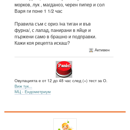
морков, лук , магданоз, черен пипер и сол
Варя ги поне 1 1/2 час
Правила съм с ориз /на тиган и във
фурна/, с лапад, панирани в яйце и
пържени само в брашно и подправки.
Кажи коя рецепта искаш?
Активен
Овулацията е от 12 до 48 час след (+) тест за О.
Виж тук...
МЦ - Ендометриум