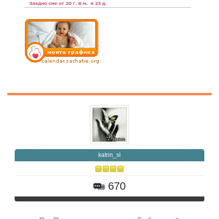
katrin_sl
670