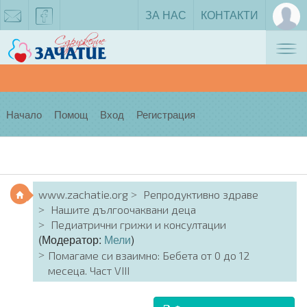
ЗА НАС
КОНТАКТИ
Tog
zachatie@gmail.com
facebook
nav
Начало
Помощ
Вход
Регистрация
www.zachatie.org
Репродуктивно здраве
Нашите дългоочаквани деца
Педиатрични грижи и консултации
(Модератор:
Мели
)
Помагаме си взаимно: Бебета от 0 до 12
месеца. Част VIII