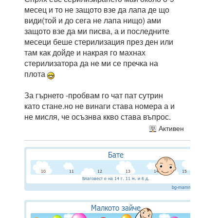
месец и то не защото взе да лапа де що
види(той и до сега не лапа нищо) ами
защото взе да ми писва, а и последните
месеци беше стерилизация през ден или
там как дойде и накрая го махнах
стерилизатора да не ми се пречка на
плота
За гърнето -пробвам го чат пат сутрин
като стане.но не винаги става номера а и
не мисля, че осъзнва ккво става въпрос.
Активен