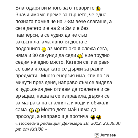
Благодаря ви много за отговорите
Значи имаме време за гърнето, че една
позната помня че на 7-8м вече слагаше, а
сега детето и е на 2 и 2м и е без
памперси, а се чудих да не съм
закъсняла, ама явно тя доста е
подранила
аз моята ако я сложа сега,
няма и 30 секунди да седи
) ние трудно
седим на едно място. Катери се, изправя
се сама и ходи като се държи за разни
предмети...Много енергия има, спи по 15
минути през деня, направо съм се видяла
в чудо..ония ден отивам да тоалетна и се
връщам, нашата се изправила, държи се
за матрака на спалнята и ходи и обикаля
сама
Моето дете май няма да
проходи, а направо ще протича
«
Последна редакция: Декември 18, 2012, 23:38:30
pm от Krisi88
»
Активен