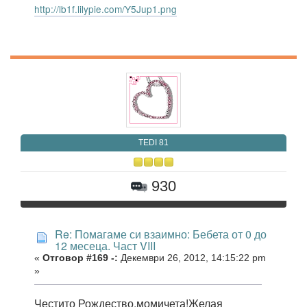
http://lb1f.lilypie.com/Y5Jup1.png
TEDI 81
930
Re: Помагаме си взаимно: Бебета от 0 до
12 месеца. Част VIII
«
Отговор #169 -:
Декември 26, 2012, 14:15:22 pm
»
Честито Рождество,момичета!Желая