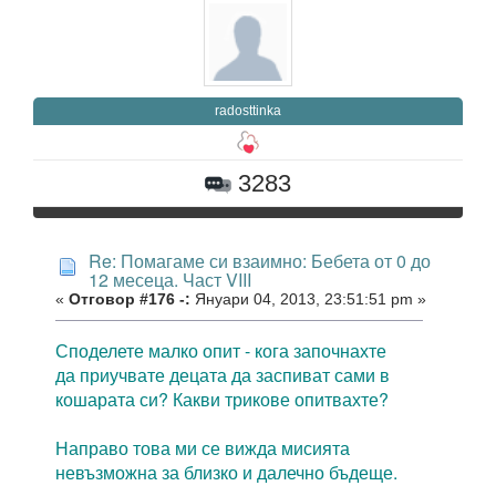
radosttinka
3283
Re: Помагаме си взаимно: Бебета от 0 до
12 месеца. Част VIII
«
Отговор #176 -:
Януари 04, 2013, 23:51:51 pm »
Споделете малко опит - кога започнахте
да приучвате децата да заспиват сами в
кошарата си? Какви трикове опитвахте?
Направо това ми се вижда мисията
невъзможна за близко и далечно бъдеще.