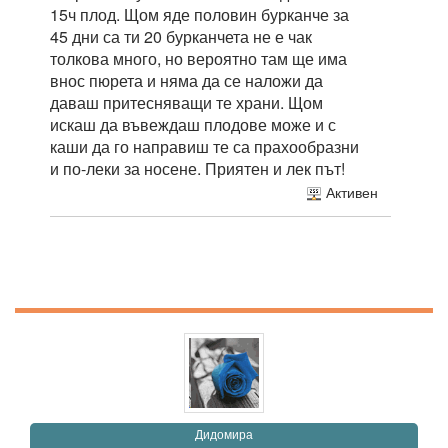
15ч плод. Щом яде половин бурканче за
45 дни са ти 20 бурканчета не е чак
толкова много, но вероятно там ще има
внос пюрета и няма да се наложи да
даваш притесняващи те храни. Щом
искаш да въвеждаш плодове може и с
каши да го направиш те са прахообразни
и по-леки за носене. Приятен и лек път!
Активен
Дидомира