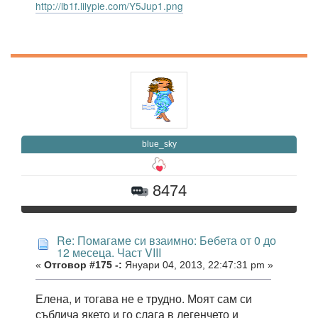
http://lb1f.lilypie.com/Y5Jup1.png
blue_sky
8474
Re: Помагаме си взаимно: Бебета от 0 до
12 месеца. Част VIII
«
Отговор #175 -:
Януари 04, 2013, 22:47:31 pm »
Елена, и тогава не е трудно. Моят сам си
съблича якето и го слага в легенчето и