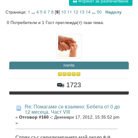
Формат за разпечатване
Страници:
1
4
5
6
7
8
[
]
10
11
12
13
14
50
...
9
...
Надолу
0 Потребители и 1 Гост преглежда(т) тази тема.
ivanita
1723
Re: Помагаме си взаимно: Бебета от 0 до
12 месеца. Част VIII
«
Отговор #160 -:
Декември 17, 2012, 15:35:52 pm
»
Спрях със серилизирането май около 8-9