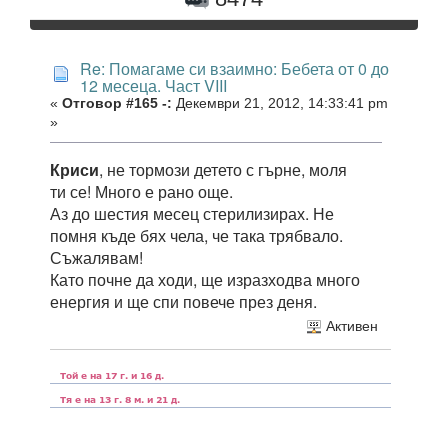
Re: Помагаме си взаимно: Бебета от 0 до
12 месеца. Част VIII
«
Отговор #165 -:
Декември 21, 2012, 14:33:41 pm
»
Криси
, не тормози детето с гърне, моля
ти се! Много е рано още.
Аз до шестия месец стерилизирах. Не
помня къде бях чела, че така трябвало.
Съжалявам!
Като почне да ходи, ще изразходва много
енергия и ще спи повече през деня.
Активен