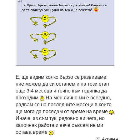
Ех, Криси, браво, много бързо се развивате! Радвам се
да те видя тук пак! Цунки на теб и на бебчето!
Е, ще видим колко бързо се развиваме,
ние можем да си останем и на този етап
още 3-4 месеца и точно към годинка да
проходим
На мен лично ми е всеедно,
радвам се на последните месеци в които
ще мога да посядам от време на време
Иначе, аз съм тук, редовно ви чета, но
започнах работа и вече съвсем не ми
остава време
Активен