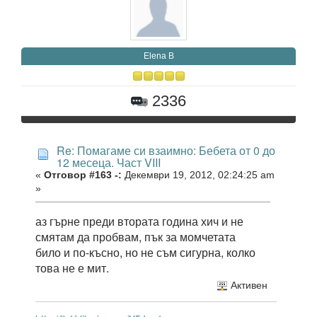
Elena B
2336
Re: Помагаме си взаимно: Бебета от 0 до
12 месеца. Част VIII
«
Отговор #163 -:
Декември 19, 2012, 02:24:25 am
»
аз гърне преди втората година хич и не
смятам да пробвам, пък за момчетата
било и по-късно, но не съм сигурна, колко
това не е мит.
Активен