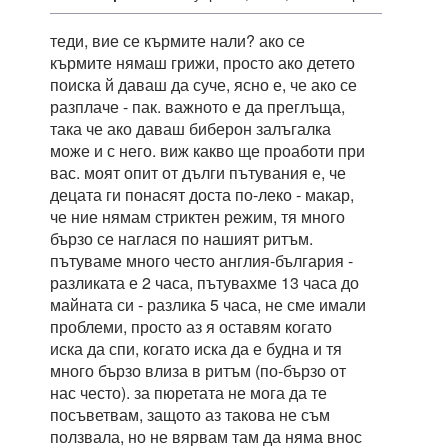
теди, вие се кърмите нали? ако се
кърмите нямаш грижи, просто ако детето
поиска й даваш да суче, ясно е, че ако се
разплаче - пак. важното е да преглъща,
така че ако даваш биберон залъгалка
може и с него. виж какво ще проаботи при
вас. моят опит от дълги пътувания е, че
децата ги понасят доста по-леко - макар,
че ние нямам стриктен режим, тя много
бързо се наглася по нашият ритъм.
пътуваме много често англия-българия -
разликата е 2 часа, пътувахме 13 часа до
майната си - разлика 5 часа, не сме имали
проблеми, просто аз я оставям когато
иска да спи, когато иска да е будна и тя
много бързо влиза в ритъм (по-бързо от
нас често). за пюретата не мога да те
посъветвам, защото аз такова не съм
ползвала, но не вярвам там да няма внос