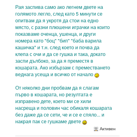
Рая заспива само ако легнем двете на
голямото легло, след като 5 минути се
опитвам да я укротя да стои на едно
място, с разни плюшени играчки на които
показваме оченца, ушенца, и други
номера като "боц" "бип" "баба варила
кашичка" и т.н. след което и почва да
клепа с очи и да се гушка и така, докато
заспи дълбоко, за да я преместя в
кошарата. Ако избързам с преместването
веднага усеща и всичко от начало
От няколко дни пробвам да я слагам
първо в кошарата, но резултата е
изправено дете, което ми се хили
насреща и половин час обикаля кошарата
без даже да се сети, че и се е спяло... и
накрая пак се гушкаме двете
Активен