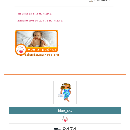
blue_sky
8474