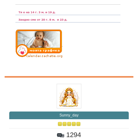
Sunny_day
1294