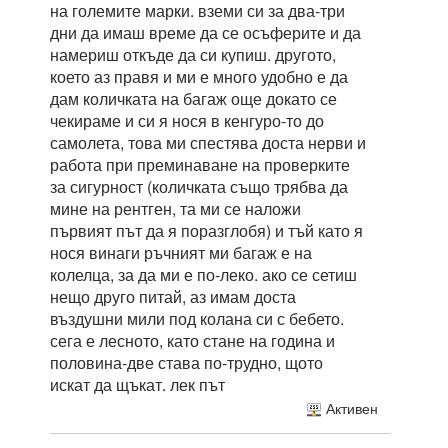
на големите марки. вземи си за два-три
дни да имаш време да се осъферите и да
намериш откъде да си купиш. другото,
което аз правя и ми е много удобно е да
дам количката на багаж още докато се
чекираме и си я нося в кенгуро-то до
самолета, това ми спестява доста нерви и
работа при преминаване на проверките
за сигурност (количката също трябва да
мине на рентген, та ми се наложи
първият път да я поразглобя) и тъй като я
нося винаги ръчният ми багаж е на
колелца, за да ми е по-леко. ако се сетиш
нещо друго питай, аз имам доста
въздушни мили под колана си с бебето.
сега е лесното, като стане на година и
половина-две става по-трудно, щото
искат да щъкат. лек път
Активен