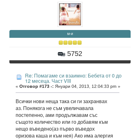
м-и
5752
Re: Помагаме си взаимно: Бебета от 0 до
12 месеца. Част VIII
«
Отговор #173 -:
Януари 04, 2013, 12:04:33 pm »
Всички нови неща така си ги захранвах
аз. Понякога не съм увеличавала
постепенно, ами продължавам със
същото количество или го добавям към
нещо въведено(аз първо въведох
оризова каша и към нея) Ако има алергия