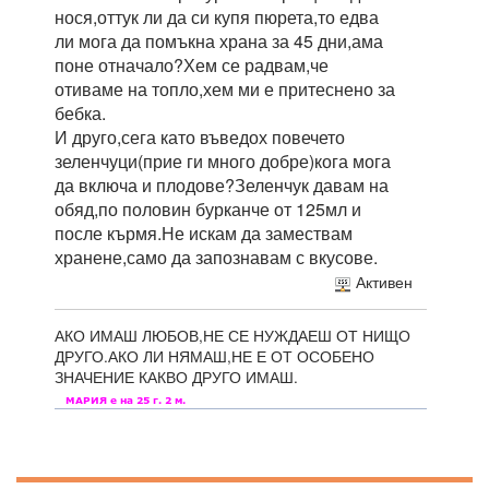
нося,оттук ли да си купя пюрета,то едва
ли мога да помъкна храна за 45 дни,ама
поне отначало?Хем се радвам,че
отиваме на топло,хем ми е притеснено за
бебка.
И друго,сега като въведох повечето
зеленчуци(прие ги много добре)кога мога
да включа и плодове?Зеленчук давам на
обяд,по половин бурканче от 125мл и
после кърмя.Не искам да замествам
хранене,само да запознавам с вкусове.
Активен
АКО ИМАШ ЛЮБОВ,НЕ СЕ НУЖДАЕШ ОТ НИЩО
ДРУГО.АКО ЛИ НЯМАШ,НЕ Е ОТ ОСОБЕНО
ЗНАЧЕНИЕ КАКВО ДРУГО ИМАШ.