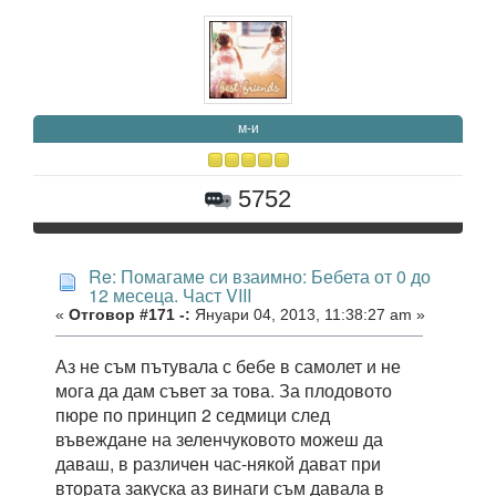
м-и
5752
Re: Помагаме си взаимно: Бебета от 0 до
12 месеца. Част VIII
«
Отговор #171 -:
Януари 04, 2013, 11:38:27 am »
Аз не съм пътувала с бебе в самолет и не
мога да дам съвет за това. За плодовото
пюре по принцип 2 седмици след
въвеждане на зеленчуковото можеш да
даваш, в различен час-някой дават при
втората закуска аз винаги съм давала в