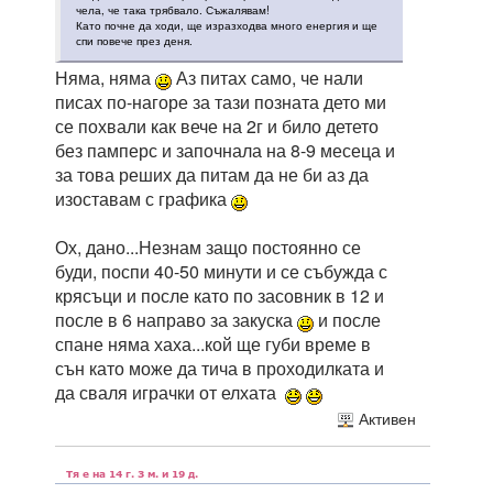
чела, че така трябвало. Съжалявам!
Като почне да ходи, ще изразходва много енергия и ще
спи повече през деня.
Няма, няма
Аз питах само, че нали
писах по-нагоре за тази позната дето ми
се похвали как вече на 2г и било детето
без памперс и започнала на 8-9 месеца и
за това реших да питам да не би аз да
изоставам с графика
Ох, дано...Незнам защо постоянно се
буди, поспи 40-50 минути и се събужда с
крясъци и после като по засовник в 12 и
после в 6 направо за закуска
и после
спане няма хаха...кой ще губи време в
сън като може да тича в проходилката и
да сваля играчки от елхата
Активен