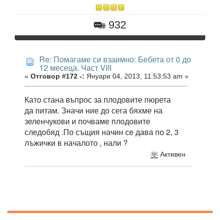
932
Re: Помагаме си взаимно: Бебета от 0 до
12 месеца. Част VIII
«
Отговор #172 -:
Януари 04, 2013, 11:53:53 am »
Като стана въпрос за плодовите пюрета
да питам. Значи ние до сега бяхме на
зеленчукови и почваме плодовите
следобяд .По същия начин се дава по 2, 3
лъжички в началото , нали ?
Активен