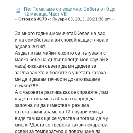
Re: Помагаме си взаимно: Бебета от 0 до
12 месеца. Част VIII
«
Отговор #170 -:
Януари 03, 2013, 20:21:36 pm »
За много години,момичета!Желая на вас
и на семействата ви спокойна,щастлива и
здрава 2013г!
Аз да питам,майките,които са пътували с
малко бебе на дълъг полет(в моя случай 8
часа)някакви съвети да ми дадете за
заглъхването и болките в ушетата,казаха
ми да и давам течности докато кацаме
newsm78А.
А с часовата разлика как се справяте ,там
където отиваме са 4 часа напред,да
започна ли да измествам режима
отсега,заминаваме на 13 януари или да
видя там как ще се чувства и тогава да му
мисля?Доста се тревожа,какви лекарства
освен за температура и повръщане да