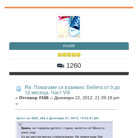
Krisi08
1260
Re: Помагаме си взаимно: Бебета от 0 до
12 месеца. Част VIII
«
Отговор #166 -:
Декември 22, 2012, 21:39:18 pm
»
Цитат на: blue_sky в Декември 21, 2012, 14:33:41 pm
Криси
, не тормози детето с гърне, моля ти се! Много е
рано още.
Аз до шестия месец стерилизирах. Не помня къде бях