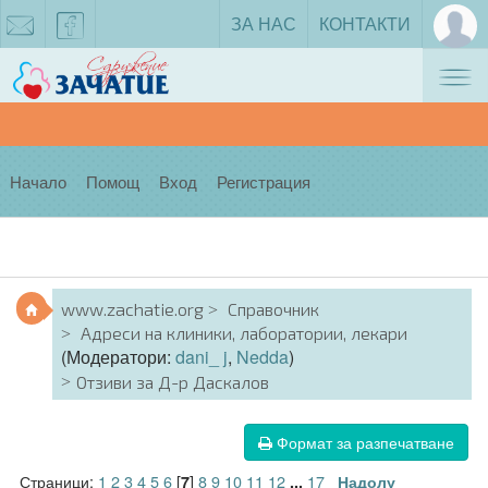
ЗА НАС
КОНТАКТИ
Tog
zachatie@gmail.com
facebook
nav
Начало
Помощ
Вход
Регистрация
www.zachatie.org
Справочник
Адреси на клиники, лаборатории, лекари
(Модератори:
dani_ j
,
Nedda
)
Отзиви за Д-р Даскалов
Формат за разпечатване
Страници:
1
2
3
4
5
6
[
]
8
9
10
11
12
17
7
...
Надолу