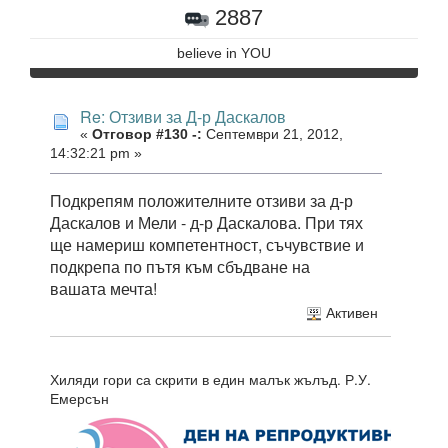
2887
believe in YOU
Re: Отзиви за Д-р Даскалов
«
Отговор #130 -:
Септември 21, 2012,
14:32:21 pm »
Подкрепям положителните отзиви за д-р
Даскалов и Мели - д-р Даскалова. При тях
ще намериш компетентност, съчувствие и
подкрепа по пътя към сбъдване на
вашата мечта!
Активен
Хиляди гори са скрити в един малък жълъд. Р.У.
Емерсън