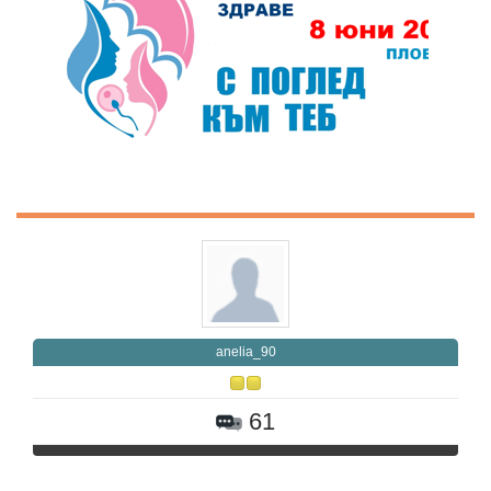
anelia_90
61