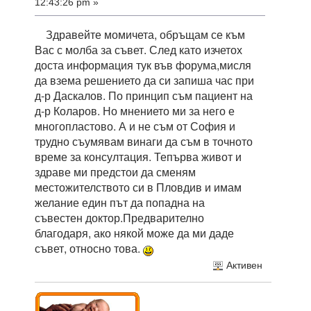
12:43:26 pm »
Здравейте момичета, обръщам се към
Вас с молба за съвет. След като изчетох
доста информация тук във форума,мисля
да взема решението да си запиша час при
д-р Даскалов. По принцип съм пациент на
д-р Коларов. Но мнението ми за него е
многопластово. А и не съм от София и
трудно съумявам винаги да съм в точното
време за консултация. Тепърва живот и
здраве ми предстои да сменям
местожителството си в Пловдив и имам
желание един път да попадна на
съвестен доктор.Предварително
благодаря, ако някой може да ми даде
съвет, относно това.
Активен