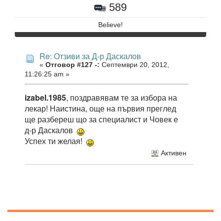
589
Believe!
Re: Отзиви за Д-р Даскалов
«
Отговор #127 -:
Септември 20, 2012,
11:26:25 am »
izabel.1985
, поздравявам те за избора на
лекар! Наистина, още на първия преглед
ще разбереш що за специалист и Човек е
д-р Даскалов
Успех ти желая!
Активен