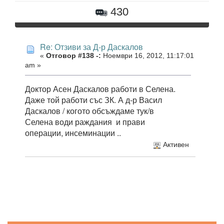
430
Re: Отзиви за Д-р Даскалов
«
Отговор #138 -:
Ноември 16, 2012, 11:17:01
am »
Доктор Асен Даскалов работи в Селена.
Даже той работи със ЗК. А д-р Васил
Даскалов / когото обсъждаме тук/в
Селена води раждания и прави
операции, инсеминации ..
Активен