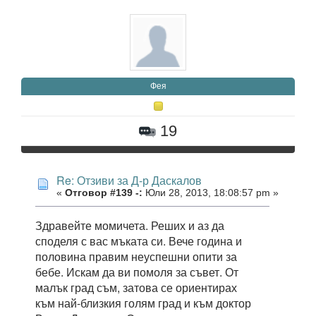
Фея
19
Re: Отзиви за Д-р Даскалов
«
Отговор #139 -:
Юли 28, 2013, 18:08:57 pm »
Здравейте момичета. Реших и аз да
споделя с вас мъката си. Вече година и
половина правим неуспешни опити за
бебе. Искам да ви помоля за съвет. От
малък град съм, затова се ориентирах
към най-близкия голям град и към доктор