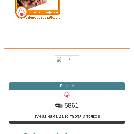
Pesheck
5861
Туй аз няма да го търпя и толкоз!