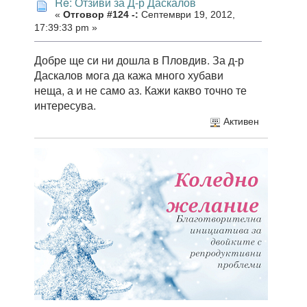
Re: Отзиви за Д-р Даскалов
«
Отговор #124 -:
Септември 19, 2012,
17:39:33 pm »
Добре ще си ни дошла в Пловдив. За д-р
Даскалов мога да кажа много хубави
неща, а и не само аз. Кажи какво точно те
интересува.
Активен