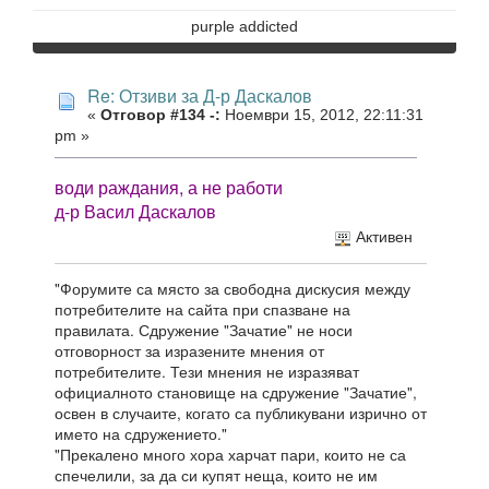
purple addicted
Re: Отзиви за Д-р Даскалов
«
Отговор #134 -:
Ноември 15, 2012, 22:11:31
pm »
води раждания, а не работи
д-р Васил Даскалов
Активен
"Форумите са място за свободна дискусия между
потребителите на сайта при спазване на
правилата. Сдружение "Зачатие" не носи
отговорност за изразените мнения от
потребителите. Тези мнения не изразяват
официалното становище на сдружение "Зачатие",
освен в случаите, когато са публикувани изрично от
името на сдружението."
"Прекалено много хора харчат пари, които не са
спечелили, за да си купят неща, които не им