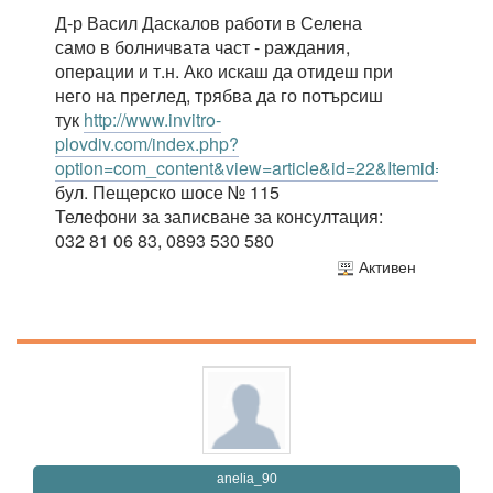
Д-р Васил Даскалов работи в Селена
само в болничвата част - раждания,
операции и т.н. Ако искаш да отидеш при
него на преглед, трябва да го потърсиш
тук
http://www.invitro-
plovdiv.com/index.php?
option=com_content&view=article&id=22&Itemid=55
бул. Пещерско шосе № 115
Телефони за записване за консултация:
032 81 06 83, 0893 530 580
Активен
anelia_90