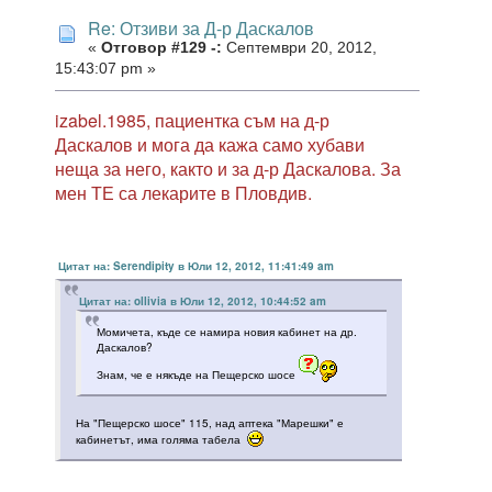
Re: Отзиви за Д-р Даскалов
«
Отговор #129 -:
Септември 20, 2012,
15:43:07 pm »
izabel.1985, пациентка съм на д-р
Даскалов и мога да кажа само хубави
неща за него, както и за д-р Даскалова. За
мен ТЕ са лекарите в Пловдив.
Цитат на: Serendipity в Юли 12, 2012, 11:41:49 am
Цитат на: ollivia в Юли 12, 2012, 10:44:52 am
Момичета, къде се намира новия кабинет на др.
Даскалов?
Знам, че е някъде на Пещерско шосе
На "Пещерско шосе" 115, над аптека "Марешки" е
кабинетът, има голяма табела