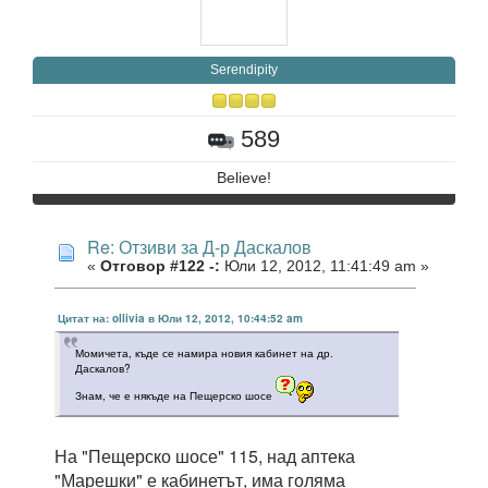
Serendipity
589
Believe!
Re: Отзиви за Д-р Даскалов
«
Отговор #122 -:
Юли 12, 2012, 11:41:49 am »
Цитат на: ollivia в Юли 12, 2012, 10:44:52 am
Момичета, къде се намира новия кабинет на др.
Даскалов?
Знам, че е някъде на Пещерско шосе
На "Пещерско шосе" 115, над аптека
"Марешки" е кабинетът, има голяма