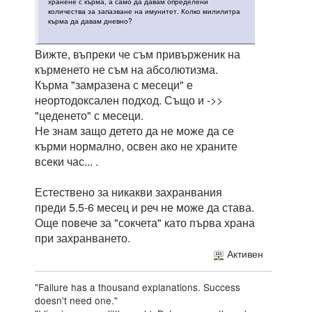
хранене с кърма, а само да давам определени
количества за запазване на имунитет. Колко милилитра
кърма да давам дневно?
Вижте, въпреки че съм привърженик на
кърменето не съм на абсолютизма.
Кърма "замразена с месеци" е
неортодоксален подход. Също и ->>
"цеденето" с месеци.
Не знам защо детето да не може да се
кърми нормално, освен ако не храните
всеки час... .
Естествено за никакви захранвания
преди 5.5-6 месец и реч не може да става.
Още повече за "сокчета" като първа храна
при захранването.
Активен
"Failure has a thousand explanations. Success
doesn't need one."