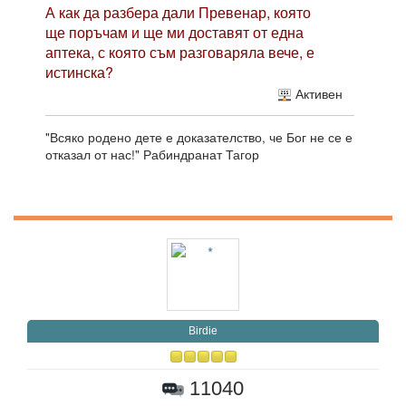
А как да разбера дали Превенар, която
ще поръчам и ще ми доставят от една
аптека, с която съм разговаряла вече, е
истинска?
Активен
"Всяко родено дете е доказателство, че Бог не се е
отказал от нас!" Рабиндранат Тагор
Birdie
11040