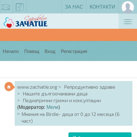
ЗА НАС
КОНТАКТИ
Tog
zachatie@gmail.com
facebook
nav
Начало
Помощ
Вход
Регистрация
www.zachatie.org
Репродуктивно здраве
Нашите дългоочаквани деца
Педиатрични грижи и консултации
(Модератор:
Мели
)
Мнения на Birdie- деца от 0 до 12 месеца (6
част)