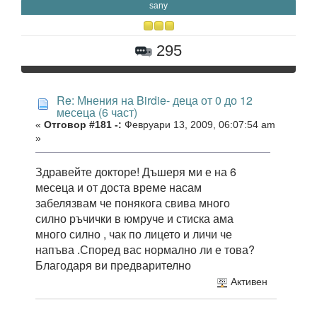
sany
295
Re: Мнения на Birdie- деца от 0 до 12
месеца (6 част)
«
Отговор #181 -:
Февруари 13, 2009, 06:07:54 am
»
Здравейте докторе! Дъшеря ми е на 6
месеца и от доста време насам
забелязвам че понякога свива много
силно ръчички в юмруче и стиска ама
много силно , чак по лицето и личи че
напъва .Според вас нормално ли е това?
Благодаря ви предварително
Активен