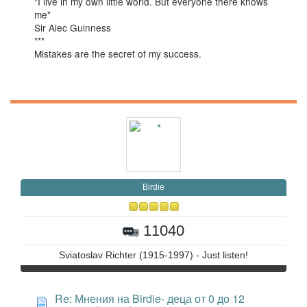
"I live in my own little world. But everyone there knows
me"
Sir Alec Guinness
***
Mistakes are the secret of my success.
Birdie
11040
Sviatoslav Richter (1915-1997) - Just listen!
Re: Мнения на Birdie- деца от 0 до 12