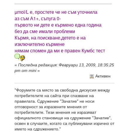
µmol/L е, простете че не съм уточнила
аз съм А1+, съпуга 0-
първото ни дете е кърмено една година
без да сме имали проблеми
Кърмя, на поискване,детето е на
изключително кърмене
нямам спомен да ми е правен Кумбс тест
«
Последна редакция: Февруари 13, 2009, 18:35:25
pm от mini
»
Активен
"Форумите са място за свободна дискусия между
потребителите на сайта при спазване на
правилата. Сдружение "Зачатие" не носи
отговорност за изразените мнения от
потребителите. Тези мнения не изразяват
официалното становище на сдружение "Зачатие",
освен в случаите, когато са публикувани изрично от
името на сдружението."