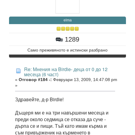
elma
1289
Само преживяното е истински разбрано
Re: Мнения на Birdie- деца от 0 до 12
месеца (6 част)
«
Отговор #184 -:
Февруари 13, 2009, 14:47:08 pm
»
Здравейте, д-р Birdie!
Дъщеря ми е на три навършени месеца и
преди около седмица се отказа да суче -
дърпа се и пищи. Тъй като имам кърма и
съм привърженик на кърменето в