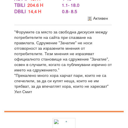
TBILI
204.6 H
1.1- 18.0
DBILI
14,4 H
0.8- 8.5
Активен
"Форумите са място за свободна дискусия между
потребителите на сайта при спазване на
правилата. Сдружение "Зачатие" не носи
отговорност за изразените мнения от
потребителите. Тези мнения не изразяват
официалното становище на сдружение "Зачатие",
освен в случаите, когато са публикувани изрично от
името на сдружението."
"Прекалено много хора харчат пари, които не са
спечелили, за да си купят неща, които не им
трябват, за да впечатлят хора, които не харесват"
Уил Смит