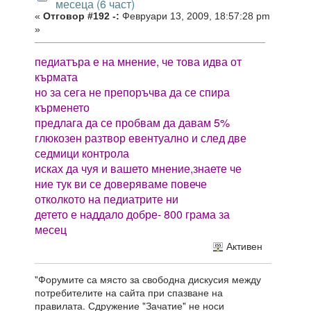
месеца (6 част)
«
Отговор #192 -:
Февруари 13, 2009, 18:57:28 pm
»
педиатъра е на мнение, че това идва от
кърмата
но за сега не препоръчва да се спира
кърменето
предлага да се пробвам да давам 5%
глюкозен разтвор евентуално и след две
седмици контрола
исках да чуя и вашето мнение,знаете че
ние тук ви се доверяваме повече
отколкото на педиатрите ни
детето е наддало добре- 800 грама за
месец
Активен
"Форумите са място за свободна дискусия между
потребителите на сайта при спазване на
правилата. Сдружение "Зачатие" не носи