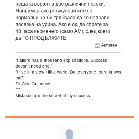
нещата вървят в две различни посоки.
Например-ако ретикулоцитите са
нормални->> би трябвало да се направи
посявка на урина. Ако е ок, да спрете за
48 часа кърменето (само АМ), след което
да ГО ПРОДЪЛЖИТЕ.
Активен
"Failure has a thousand explanations. Success
doesn't need one."
"I live in my own little world. But everyone there knows
me"
Sir Alec Guinness
***
Mistakes are the secret of my success.