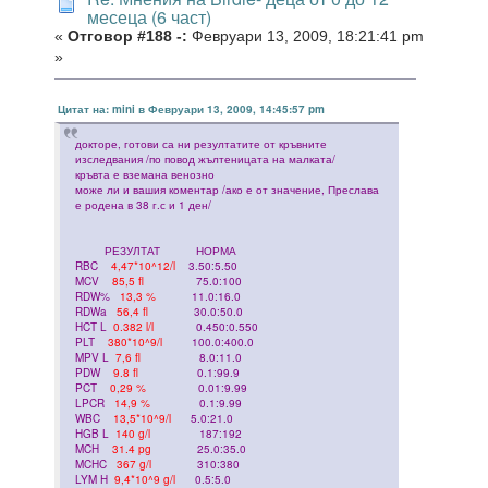
месеца (6 част)
«
Отговор #188 -:
Февруари 13, 2009, 18:21:41 pm
»
Цитат на: mini в Февруари 13, 2009, 14:45:57 pm
докторе, готови са ни резултатите от кръвните
изследвания /по повод жълтеницата на малката/
кръвта е вземана венозно
може ли и вашия коментар /ако е от значение, Преслава
е родена в 38 г.с и 1 ден/
РЕЗУЛТАТ НОРМА
RBC
4,47*10^12/l
3.50:5.50
MCV
85,5 fl
75.0:100
RDW%
13,3 %
11.0:16.0
RDWa
56,4 fl
30.0:50.0
HCT L
0.382 l/l
0.450:0.550
PLT
380*10^9/l
100.0:400.0
MPV L
7,6 fl
8.0:11.0
PDW
9.8 fl
0.1:99.9
PCT
0,29 %
0.01:9.99
LPCR
14,9 %
0.1:9.99
WBC
13,5*10^9/l
5.0:21.0
HGB L
140 g/l
187:192
MCH
31.4 pg
25.0:35.0
MCHC
367 g/l
310:380
LYM H
9,4*10^9 g/l
0.5:5.0