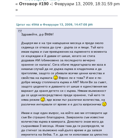
«
Отговор #190 -:
Февруари 13, 2009, 18:31:59 pm
»
Цитат на: elma в Февруари 13, 2009, 14:47:08 pm
Здравейте, д-р Birdie!
Дъщеря ми е на три навършени месеца и преди около
седмица се отказа да суче - дърпа се и пищи. Тъй като
имам кърма и съм привърженик на кърменето в момента
се изцеждам и й давам от шише, когато не стига
додавам АМ /обикновено за последното вечерно
хранене се налага/. Сега обаче педиатърката ми каза в
никакъв случай да не държа кърма в хладилника и да
притоплям, защото се убивали всички ценни качества и
свойства на кърмата
Вярно ли е това? И кое е по-
добре между стоплената кърма и АМ? Моля Ви за съвет,
защото цеденето и даването от шише е единствения ми
вариант да храня детето си с кърма. Нямам възможност
да се цедя непосредствено преди хранене, тъй като тя
няма режим
, яде всеки път различни количества, на
различни интервали от време и е доста капризничка
Имам и още един въпрос, на който ако ми отговорите ще
съм Ви страшно благодарна. Замразила съм известни
количества кърма в камерата. Доколкото знам мога да
съхранявам 3 месеца. Искам така да ги разпределя, че
да стигнат за възможно най-дълго време и да запазя
имунитета на бебка. Т.е. да не ги използвам за цялостно