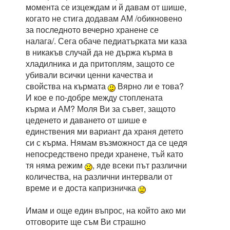
момента се изцеждам и й давам от шише,
когато не стига додавам АМ /обикновено
за последното вечерно хранене се
налага/. Сега обаче педиатърката ми каза
в никакъв случай да не държа кърма в
хладилника и да притоплям, защото се
убивали всички ценни качества и
свойства на кърмата
Вярно ли е това?
И кое е по-добре между стоплената
кърма и АМ? Моля Ви за съвет, защото
цеденето и даването от шише е
единствения ми вариант да храня детето
си с кърма. Нямам възможност да се цедя
непосредствено преди хранене, тъй като
тя няма режим
, яде всеки път различни
количества, на различни интервали от
време и е доста капризничка
Имам и още един въпрос, на който ако ми
отговорите ще съм Ви страшно