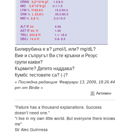
GRAN
3,2*10^9 g/l
1.2:8.0
MID
0,9*10^9 g/l
0.1:1.5
LYM %
H 69,6%
15.0:50.0
GRA %
L 23,6%
35.0:80.0
MID %
6,8 %
2.0:15.0
ALT IF
24
4-36
AST IF
43. H
1-40
TBILI
204.6 H
1.1- 18.0
DBILI
14,4 H
0.8- 8.5
Билирубина е в? µmol/L или? mg/dL?
Вие и съпругът Ви сте кръвни и Резус
групи какви?
Кърмите? Детето наддава?
Кумбс тестовете са? (-)?
«
Последна редакция: Февруари 13, 2009, 18:26:44
pm от Birdie
»
Активен
"Failure has a thousand explanations. Success
doesn't need one."
"I live in my own little world. But everyone there knows
me"
Sir Alec Guinness