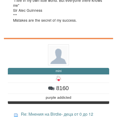
"I live in my own little world. But everyone there knows
me"
Sir Alec Guinness
***
Mistakes are the secret of my success.
mini
8160
purple addicted
Re: Мнения на Birdie- деца от 0 до 12