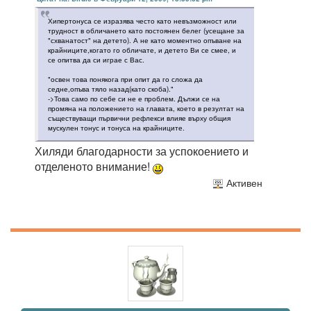
Хипертонуса се изразява често като невъзможност или
трудност в обличането като постоянен белег (усещане за
"схванатост" на детето). А не като моментно опъване на
крайниците,когато го обличате, и детето Ви се смее, и
се опитва да си играе с Вас.
"освен това понякога при опит да го сложа да
седне,опъва тяло назад(като скоба)."
->Това само по себе си не е проблем. Дължи се на
промяна на положението на главата, което в резултат на
съществуващи първични рефлекси влияе върху общия
мускулен тонус и тонуса на крайниците.
Хиляди благодарности за успокоението и
отделеното внимание!
Активен