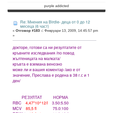
purple addicted
Re: Мнения на Birdie- деца от 0 до 12
месеца (6 част)
«
Отговор #183 -:
Февруари 13, 2009, 14:45:57 pm
»
докторе, готови са ни резултатите от
кръвните изследвания /по повод
жълтеницата на малката/
кръвта е вземана венозно
може ли и вашия коментар /ако е от
значение, Преслава е родена в 38 г.с и 1
ден/
РЕЗУЛТАТ НОРМА
RBC
4,47*10^12/l
3.50:5.50
MCV
85,5 fl
75.0:100