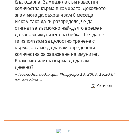
благодарна. Замразила съм известни
количества кърма в камерата. Доколкото
знам мога да съхранявам 3 месеца.
Искам така да ги разпределя, че да
стигнат за възможно най-дълго време и
да запазя имунитета на бебка. Т.е. да не
ги използвам за цялостно хранене с
кърма, а само да давам определени
количества за запазване на имунитет.
Колко милилитра кърма да давам
дневно?
«
Последна редакция: Февруари 13, 2009, 15:20:54
pm от elma
»
Активен