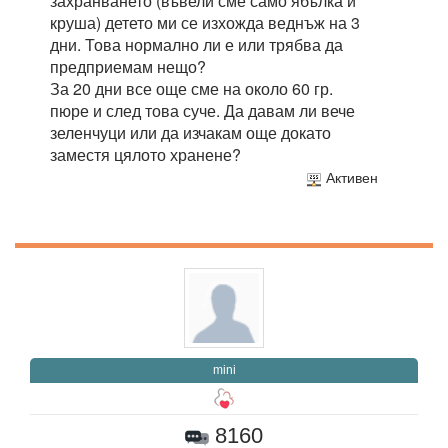
захранването (въвели сме само ябълка и
круша) детето ми се изхожда веднъж на 3
дни. Това нормално ли е или трябва да
предприемам нещо?
За 20 дни все още сме на около 60 гр.
пюре и след това суче. Да давам ли вече
зеленчуци или да изчакам още докато
заместя цялото хранене?
Активен
mini
8160