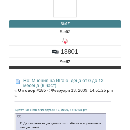
StefiZ
StefiZ
13801
StefiZ
Re: Мнения на Birdie- деца от 0 до 12
месеца (6 част)
«
Отговор #185 -:
Февруари 13, 2009, 14:51:25 pm
»
Цитат на: elma в Февруари 13, 2009, 14:47:08 pm
2. Да започвам ли да давам сок от ябълка и морков или е
твърде рано?