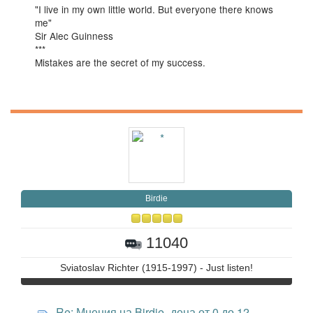
"I live in my own little world. But everyone there knows
me"
Sir Alec Guinness
***
Mistakes are the secret of my success.
Birdie
11040
Sviatoslav Richter (1915-1997) - Just listen!
Re: Мнения на Birdie- деца от 0 до 12