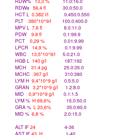
RDW%
13,3 %
11.0:16.0
RDWa
56,4 fl
30.0:50.0
HCT L
0.382 l/l
0.450:0.550
PLT
380*10^9/l
100.0:400.0
MPV L
7,6 fl
8.0:11.0
PDW
9.8 fl
0.1:99.9
PCT
0,29 %
0.01:9.99
LPCR
14,9 %
0.1:9.99
WBC
13,5*10^9/l
5.0:21.0
HGB L
140 g/l
187:192
MCH
31.4 pg
25.0:35.0
MCHC
367 g/l
310:380
LYM H
9,4*10^9 g/l
0.5:5.0
GRAN
3,2*10^9 g/l
1.2:8.0
MID
0,9*10^9 g/l
0.1:1.5
LYM %
H 69,6%
15.0:50.0
GRA %
L 23,6%
35.0:80.0
MID %
6,8 %
2.0:15.0
ALT IF
24
4-36
AST IF
43. H
1-40