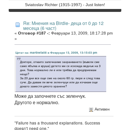
Sviatoslav Richter (1915-1997) - Just listen!
Re: Мнения на Birdie- деца от 0 до 12
месеца (6 част)
«
Отговор #187 -:
Февруари 13, 2009, 18:17:28 pm
»
Цитат на: martinela08 в Февруари 13, 2009, 13:15:03 pm
Докторе, откакто започнахме захранването (въвели сме
само ябълка и круша) детето ми се изхожда веднъж на 3
дни. Това нормално ли е или трябва да предприемам
нещо?
За 20 дни все още сме на около 60 гр. пюре и след това
суче. Да давам ли вече зеленчуци или да изчакам още
докато заместя цялото хранене?
Може да започнете със зеленчук.
Другото е нормално.
Активен
"Failure has a thousand explanations. Success
doesn't need one."