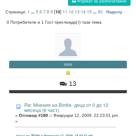
Формат за разпечатване
Страници:
1
5
6
7
8
9
[
]
11
12
13
14
15
50
...
10
...
Надолу
0 Потребители и 1 Гост преглежда(т) тази тема.
ssiss
13
Re: Мнения на Birdie- деца от 0 до 12
месеца (6 част)
«
Отговор #180 -:
Февруари 12, 2009, 22:23:01 pm
»
Цитат на: Birdie в Февруари 12, 2009, 18:35:32 pm