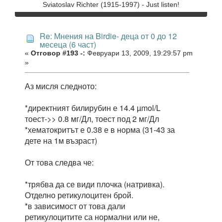
Sviatoslav Richter (1915-1997) - Just listen!
Re: Мнения на Birdie- деца от 0 до 12
месеца (6 част)
«
Отговор #193 -:
Февруари 13, 2009, 19:29:57 pm
»
Аз мисля следното:
*директният билирубин е 14.4 µmol/L
тоест->> 0.8 мг/Дл, тоест под 2 мг/Дл
*хематокритът е 0.38 е в норма (31-43 за
дете на 1м възраст)
От това следва че:
*трябва да се види плочка (натривка).
Отделно ретикулоцитен брой.
*в зависимост от това дали
ретикулоцитите са нормални или не,