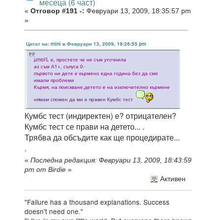
месеца (6 част)
«
Отговор #191 -:
Февруари 13, 2009, 18:35:57 pm
»
Цитат на: mini в Февруари 13, 2009, 18:26:55 pm
µmol/L е, простете че не съм уточнила
аз съм А1+, съпуга 0-
първото ни дете е кърмено една година без да сме
имали проблеми
Кърмя, на поискване,детето е на изключително кърмене
нямам спомен да ми е правен Кумбс тест
Кумбс тест (индиректен) е? отрицателен?
Кумбс тест се прави на детето... .
Трябва да обсъдите как ще процедирате...
.
«
Последна редакция: Февруари 13, 2009, 18:43:59
pm от Birdie
»
Активен
"Failure has a thousand explanations. Success
doesn't need one."