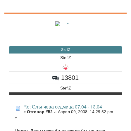
StefiZ
StefiZ
13801
StefiZ
Re: Слънчева седмица 07.04 - 13.04
«
Отговор #52 -:
Април 09, 2008, 14:29:52 pm
»
Цвети, Деси може би от около 2м. не иска