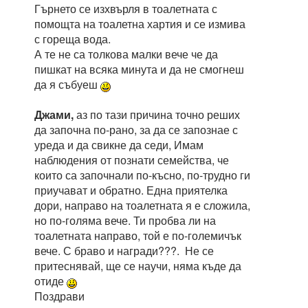
Гърнето се изхвърля в тоалетната с
помощта на тоалетна хартия и се измива
с гореща вода.
А те не са толкова малки вече че да
пишкат на всяка минута и да не смогнеш
да я събуеш
Джами,
аз по тази причина точно реших
да започна по-рано, за да се запознае с
уреда и да свикне да седи, Имам
наблюдения от познати семейства, че
които са започнали по-късно, по-трудно ги
приучават и обратно. Една приятелка
дори, направо на тоалетната я е сложила,
но по-голяма вече. Ти пробва ли на
тоалетната направо, той е по-големичък
вече. С браво и награди???. Не се
притеснявай, ще се научи, няма къде да
отиде
Поздрави