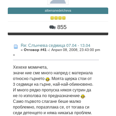
albenanedelcheva
855
Re: Слънчева седмица 07.04 - 13.04
«
Отговор #41 -:
Април 08, 2008, 23:43:00 pm
»
Хехехе момичета,
значи ние сме много напред с материала
относно гърнето
. Моята щерка стои от
3 седмици на гърне, най-най-обикновено.
И много рядко пропуска някоя сутрин да
не го използва по предназначение
.
Само първото слагане беше малко
проблемно, поразплака се, от тогава си
седи детенцето и няма никакъв проблем.