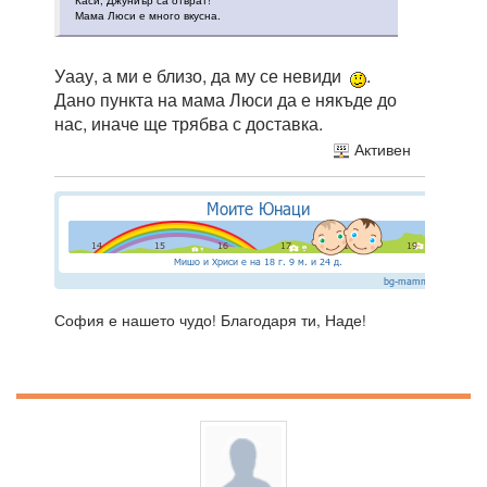
Каси, Джуниър са отврат!
Мама Люси е много вкусна.
Уаау, а ми е близо, да му се невиди
.
Дано пункта на мама Люси да е някъде до
нас, иначе ще трябва с доставка.
Активен
София е нашето чудо! Благодаря ти, Наде!