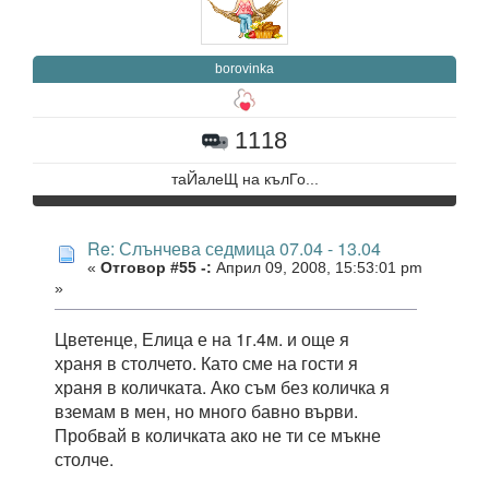
borovinka
1118
таЙалеЩ на кълГо...
Re: Слънчева седмица 07.04 - 13.04
«
Отговор #55 -:
Април 09, 2008, 15:53:01 pm
»
Цветенце, Елица е на 1г.4м. и още я
храня в столчето. Като сме на гости я
храня в количката. Ако съм без количка я
вземам в мен, но много бавно върви.
Пробвай в количката ако не ти се мъкне
столче.