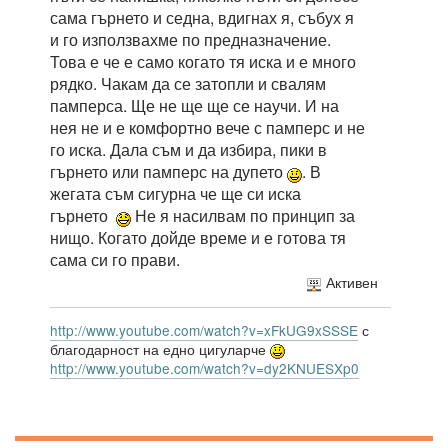
сама гърнето и седна, вдигнах я, събух я
и го използвахме по предназначение.
Това е че е само когато тя иска и е много
рядко. Чакам да се затопли и свалям
памперса. Ще не ще ще се научи. И на
нея не и е комфортно вече с памперс и не
го иска. Дала съм и да избира, пики в
гърнето или памперс на дупето
. В
жегата съм сигурна че ще си иска
гърнето
Не я насилвам по принцип за
нищо. Когато дойде време и е готова тя
сама си го прави.
Активен
http://www.youtube.com/watch?v=xFkUG9xSSSE
с
благодарност на едно цигуларче
http://www.youtube.com/watch?v=dy2KNUESXp0