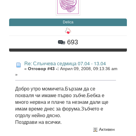
Delica
693
Re: Слънчева седмица 07.04 - 13.04
«
Отговор #43 -:
Април 09, 2008, 09:13:36 am
»
Добро утро момичета.Бързам да се
похваля чи имаме първо зъбче.Бебка е
много нервна и плаче та незнам дали ще
имам време днес за форума.Зъбчето е
отдолу нейно дясно.
Поздрави на всички.
Активен