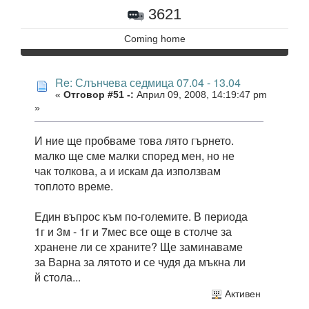
3621
Coming home
Re: Слънчева седмица 07.04 - 13.04
«
Отговор #51 -:
Април 09, 2008, 14:19:47 pm
»
И ние ще пробваме това лято гърнето.
малко ще сме малки според мен, но не
чак толкова, а и искам да използвам
топлото време.
Един въпрос към по-големите. В периода
1г и 3м - 1г и 7мес все още в столче за
хранене ли се храните? Ще заминаваме
за Варна за лятото и се чудя да мъкна ли
й стола...
Активен