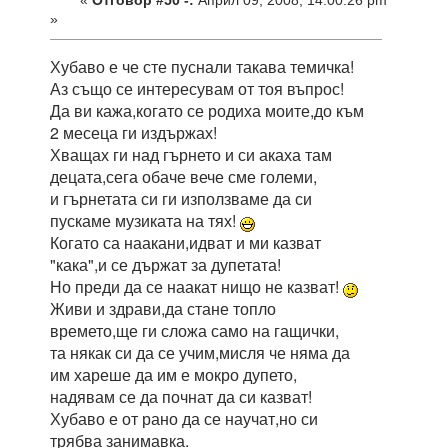
«
Отговор #50 -:
Април 09, 2008, 14:00:26 pm
»
Хубаво е че сте пуснали такава темичка!
Аз също се интересувам от тоя въпрос!
Да ви кажа,когато се родиха моите,до към
2 месеца ги издържах!
Хващах ги над гърнето и си акаха там
децата,сега обаче вече сме големи,
и гърнетата си ги използваме да си
пускаме музиката на тях!
Когато са наакани,идват и ми казват
"кака",и се държат за дупетата!
Но преди да се наакат нищо не казват!
Живи и здрави,да стане топло
времето,ще ги сложа само на гащички,
та някак си да се учим,мисля че няма да
им хареше да им е мокро дупето,
надявам се да почнат да си казват!
Хубаво е от рано да се научат,но си
трябва занимавка.