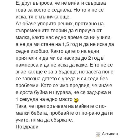
Е, друг въпроса, че не винаги свършва
това за което е седнала. Но то и не се
иска, тя е мъничка още.
Аз обаче упорито реших, противно на
съвременните теории да я приуча от
малка, както нас едно време са ни учили,
а не да ми стане на 1,5 год и да не иска да
седне изобщо. Както детето на едни
приятели и да ми се насира до 2 год в
памперса и да не иска да каже. Е то не се
знае как ще е за в бъдеще, но засега поне
се запозна детето с уреда и си седи без
проблеми. Като се има предвид, че иначе
е доста буйна и щурава, не се задържа и
1 секунда на едно място
Така, че препоръчвам на майките с по-
малки бебета, пробвайте от по-рано да ги
учите, няма да сбъркате.
Поздрави
Активен