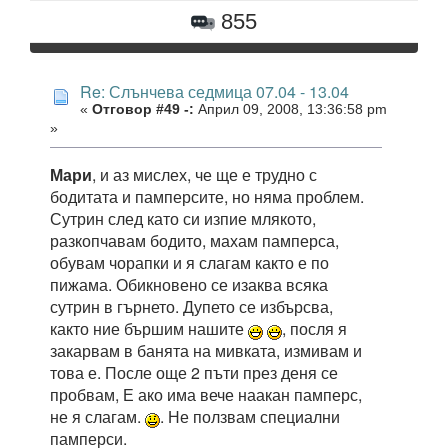
855
Re: Слънчева седмица 07.04 - 13.04
«
Отговор #49 -:
Април 09, 2008, 13:36:58 pm
»
Мари
, и аз мислех, че ще е трудно с
бодитата и памперсите, но няма проблем.
Сутрин след като си изпие млякото,
разкопчавам бодито, махам памперса,
обувам чорапки и я слагам както е по
пижама. Обикновено се изаква всяка
сутрин в гърнето. Дупето се избърсва,
както ние бършим нашите
, посля я
закарвам в банята на мивката, измивам и
това е. После още 2 пъти през деня се
пробвам, Е ако има вече наакан памперс,
не я слагам.
. Не ползвам специални
памперси.