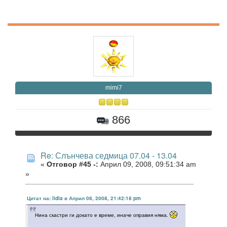
mimi7
866
Re: Слънчева седмица 07.04 - 13.04
«
Отговор #45 -:
Април 09, 2008, 09:51:34 am
»
Цитат на: lidia в Април 08, 2008, 21:42:18 pm
Нина скастри ги докато е време, иначе оправия няма.