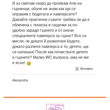
И аз смятам скоро да пробвам Али на
гърненце, обаче не знам как ще се
оправим с бодитата и памперсите?
Давайте практични съвети: трябва ли да е
облечена с тениска и гащички за по-
удобно заради гърнето и от онези
специалните памперси за гърне? Все си
мисля, че докато й разкопчея бодито,
докато разлепя памперса и то, детето, ще
се напишка! После как почиствате детето
и гърнето? Малко WC въпроси, ама не ми
е ясно!
Активен
Alexandra