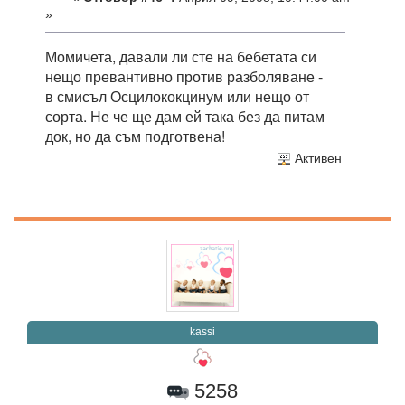
»
Момичета, давали ли сте на бебетата си
нещо превантивно против разболяване -
в смисъл Осцилококцинум или нещо от
сорта. Не че ще дам ей така без да питам
док, но да съм подготвена!
Активен
kassi
5258