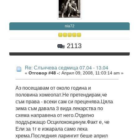
nia72
2113
Re: Слънчева седмица 07.04 - 13.04
«
Отговор #48 -:
Април 09, 2008, 11:03:14 am »
Аз посещавам от около година и
половина хомеопат.Не претендирам,че
съм права - всеки сам си преценява.Цяла
зима съм давала 3 вида лекарства по
схема направена от него.Отделно
поддържащо Осцилококцинум.Факт е, че
Ели за 1г е изкарала само лека
хрема.Последния ларингит беше април