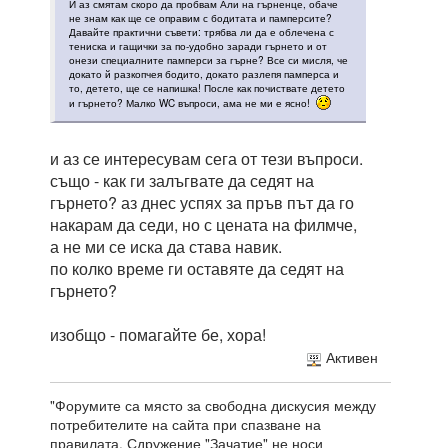
И аз смятам скоро да пробвам Али на гърненце, обаче
не знам как ще се оправим с бодитата и памперсите?
Давайте практични съвети: трябва ли да е облечена с
тениска и гащички за по-удобно заради гърнето и от
онези специалните памперси за гърне? Все си мисля, че
докато й разкопчея бодито, докато разлепя памперса и
то, детето, ще се напишка! После как почиствате детето
и гърнето? Малко WC въпроси, ама не ми е ясно!
и аз се интересувам сега от тези въпроси.
също - как ги залъгвате да седят на
гърнето? аз днес успях за пръв път да го
накарам да седи, но с цената на филмче,
а не ми се иска да става навик.
по колко време ги оставяте да седят на
гърнето?
изобщо - помагайте бе, хора!
Активен
"Форумите са място за свободна дискусия между
потребителите на сайта при спазване на
правилата. Сдружение "Зачатие" не носи