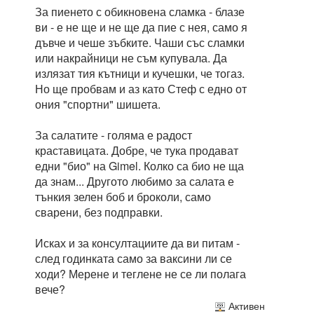
За пиенето с обикновена сламка - блазе
ви - е не ще и не ще да пие с нея, само я
дъвче и чеше зъбките. Чаши със сламки
или накрайници не съм купувала. Да
излязат тия кътници и кучешки, че тогаз.
Но ще пробвам и аз като Стеф с едно от
ония "спортни" шишета.
За салатите - голяма е радост
краставицата. Добре, че тука продават
едни "био" на Gimel. Колко са био не ща
да знам... Другото любимо за салата е
тънкия зелен боб и броколи, само
сварени, без подправки.
Исках и за консултациите да ви питам -
след годинката само за ваксини ли се
ходи? Мерене и теглене не се ли полага
вече?
Активен