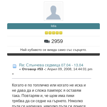
lidia
2959
Най-хубавото се вижда само със сърцето.
Re: Слънчева седмица 07.04 - 13.04
«
Отговор #53 -:
Април 09, 2008, 14:44:01 pm
»
Когато е по топличко или когато не иска и
не дава да и сложа памперс я оставям
така. Повтарям и, че щом има пики
трябва да си седне на гърнето. Няколко
пъти се напишка, няколко пъти си донесе