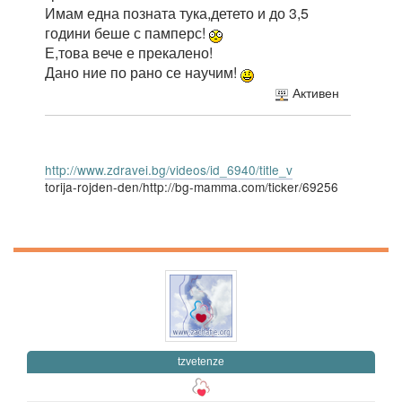
Имам една позната тука,детето и до 3,5
години беше с памперс!
Е,това вече е прекалено!
Дано ние по рано се научим!
Активен
http://www.zdravei.bg/videos/id_6940/title_v
torija-rojden-den/http://bg-mamma.com/ticker/69256
tzvetenze