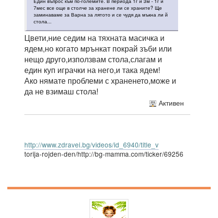
Един въпрос към по-големите. В периода 1г и 3м - 1г и
7мес все още в столче за хранене ли се храните? Ще
заминаваме за Варна за лятото и се чудя да мъкна ли й
стола...
Цвети,ние седим на тяхната масичка и
ядем,но когато мрънкат покрай зъби или
нещо друго,използвам стола,слагам и
един куп играчки на него,и така ядем!
Ако нямате проблеми с храненето,може и
да не взимаш стола!
Активен
http://www.zdravei.bg/videos/id_6940/title_v
torija-rojden-den/http://bg-mamma.com/ticker/69256