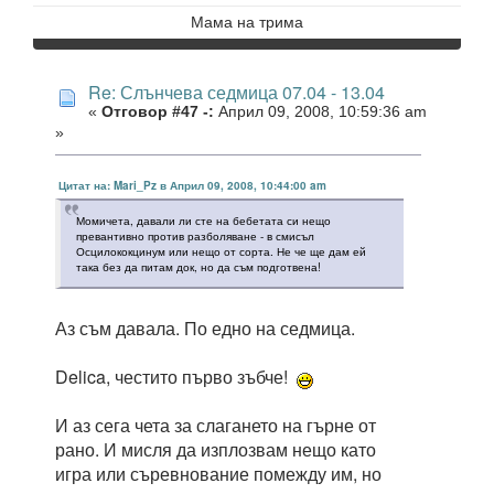
Мама на трима
Re: Слънчева седмица 07.04 - 13.04
«
Отговор #47 -:
Април 09, 2008, 10:59:36 am
»
Цитат на: Mari_Pz в Април 09, 2008, 10:44:00 am
Момичета, давали ли сте на бебетата си нещо
превантивно против разболяване - в смисъл
Осцилококцинум или нещо от сорта. Не че ще дам ей
така без да питам док, но да съм подготвена!
Аз съм давала. По едно на седмица.
Delica, честито първо зъбче!
И аз сега чета за слагането на гърне от
рано. И мисля да изплозвам нещо като
игра или съревнование помежду им, но