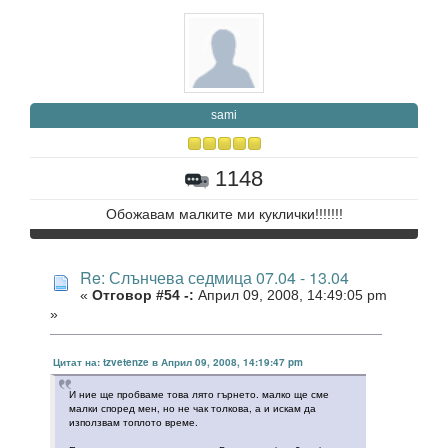
sami
1148
Обожавам малките ми куклички!!!!!!!
Re: Слънчева седмица 07.04 - 13.04
«
Отговор #54 -:
Април 09, 2008, 14:49:05 pm
»
Цитат на: tzvetenze в Април 09, 2008, 14:19:47 pm
И ние ще пробваме това лято гърнето. малко ще сме
малки според мен, но не чак толкова, а и искам да
използвам топлото време.