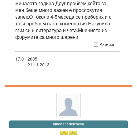
миналата година.Друг проблем,който за
мен беше много важен е прословутия
запек.От около 4-5месеца се преборих и с
този проблем пак с хомеопатия.Накупила
съм си и литература и чета.Мненията из
форумите са много шарени.
Активен
17.01.2005
21.11.2013
albenanedelcheva