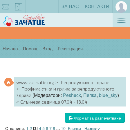
ЗА НАС
КОНТАКТИ
Tog
zachatie@gmail.com
facebook
nav
Начало
Помощ
Вход
Регистрация
www.zachatie.org
Репродуктивно здраве
Профилактика и грижа за репродуктивното
(Модератори:
Pesheck
,
Пепка
,
blue_sky
)
здраве
Слънчева седмица 07.04 - 13.04
Формат за разпечатване
Страници:
1
2
[
]
4
5
6
7
8
10
Всички
3
...
Надолу