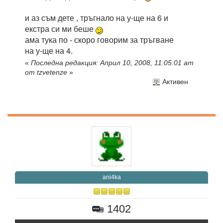
и аз съм дете , тръгнало на у-ще на 6 и
екстра си ми беше
ама тука по - скоро говорим за тръгване
на у-ще на 4.
«
Последна редакция: Април 10, 2008, 11:05:01 am
от tzvetenze
»
Активен
ani4ka
1402