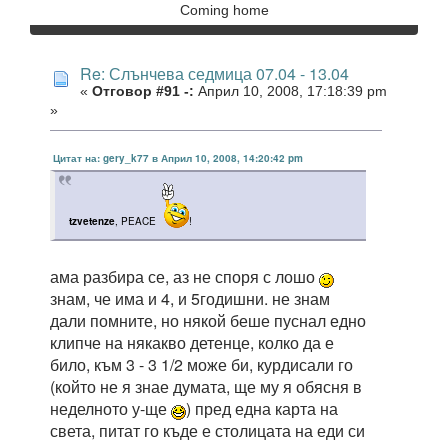
Coming home
Re: Слънчева седмица 07.04 - 13.04
«
Отговор #91 -:
Април 10, 2008, 17:18:39 pm
»
Цитат на: gery_k77 в Април 10, 2008, 14:20:42 pm
tzvetenze
, PEACE
!
ама разбира се, аз не споря с лошо
знам, че има и 4, и 5годишни. не знам
дали помните, но някой беше пуснал едно
клипче на някакво детенце, колко да е
било, към 3 - 3 1/2 може би, курдисали го
(който не я знае думата, ще му я обясня в
неделното у-ще
) пред една карта на
света, питат го къде е столицата на еди си