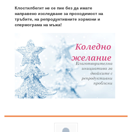
Клостилбегит не се пие без да имате
направено изследване за проходимост на
тръбите, на репродуктивните хормони и
спермограма на мъжа!