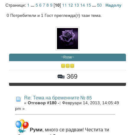
Страници:
1
5
6
7
8
9
[
]
11
12
13
14
15
50
...
10
...
Надолу
0 Потребители и 1 Гост преглежда(т) тази тема.
~Rose~
369
Re: Тема на бременните № 85
«
Отговор #180 -:
Февруари 14, 2013, 14:05:49
pm »
Руми
, много се радвам! Честита ти