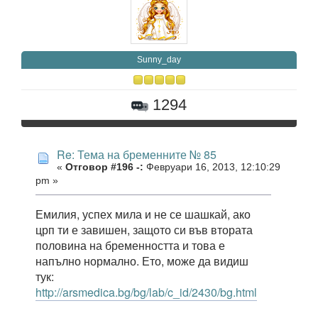
Sunny_day
1294
Re: Тема на бременните № 85
«
Отговор #196 -:
Февруари 16, 2013, 12:10:29
pm »
Емилия, успех мила и не се шашкай, ако
црп ти е завишен, защото си във втората
половина на бременността и това е
напълно нормално. Ето, може да видиш
тук:
http://arsmedica.bg/bg/lab/c_id/2430/bg.html