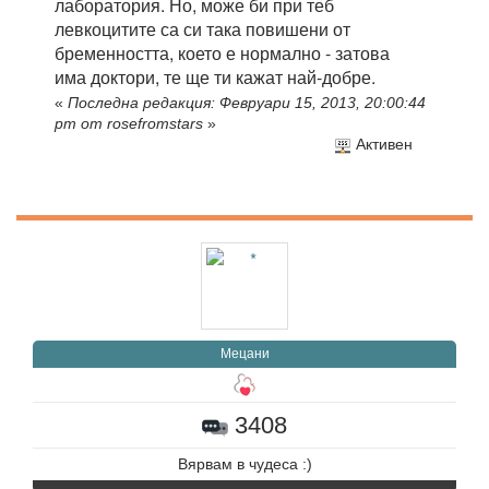
лаборатория. Но, може би при теб
левкоцитите са си така повишени от
бременността, което е нормално - затова
има доктори, те ще ти кажат най-добре.
«
Последна редакция: Февруари 15, 2013, 20:00:44
pm от rosefromstars
»
Активен
Мецани
3408
Вярвам в чудеса :)