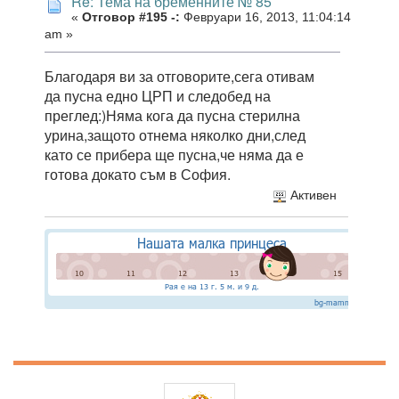
Re: Тема на бременните № 85
«
Отговор #195 -:
Февруари 16, 2013, 11:04:14
am »
Благодаря ви за отговорите,сега отивам
да пусна едно ЦРП и следобед на
преглед:)Няма кога да пусна стерилна
урина,защото отнема няколко дни,след
като се прибера ще пусна,че няма да е
готова докато съм в София.
Активен