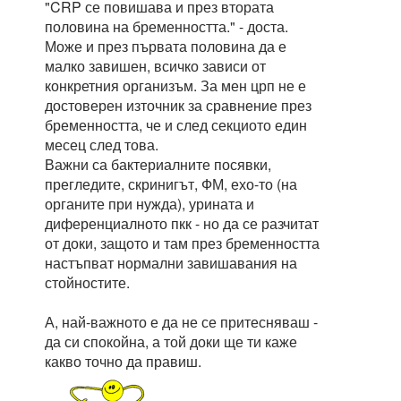
"CRP се повишава и през втората
половина на бременността." - доста.
Може и през първата половина да е
малко завишен, всичко зависи от
конкретния организъм. За мен црп не е
достоверен източник за сравнение през
бременността, че и след секциото един
месец след това.
Важни са бактериалните посявки,
прегледите, скринигът, ФМ, ехо-то (на
органите при нужда), урината и
диференциалното пкк - но да се разчитат
от доки, защото и там през бременността
настъпват нормални завишавания на
стойностите.
А, най-важното е да не се притесняваш -
да си спокойна, а той доки ще ти каже
какво точно да правиш.