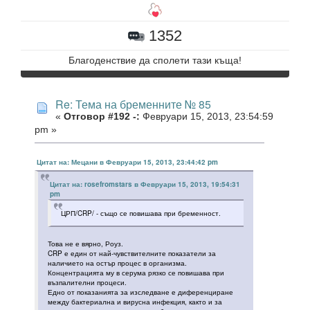
1352
Благоденствие да сполети тази къща!
Re: Тема на бременните № 85
«
Отговор #192 -:
Февруари 15, 2013, 23:54:59
pm »
Цитат на: Мецани в Февруари 15, 2013, 23:44:42 pm
Цитат на: rosefromstars в Февруари 15, 2013, 19:54:31
pm
ЦРП/CRP/ - също се повишава при бременност.
Това не е вярно, Роуз.
CRP е един от най-чувствителните показатели за
наличието на остър процес в организма.
Концентрацията му в серума рязко се повишава при
възпалителни процеси.
Едно от показанията за изследване е диференциране
между бактериална и вирусна инфекция, както и за