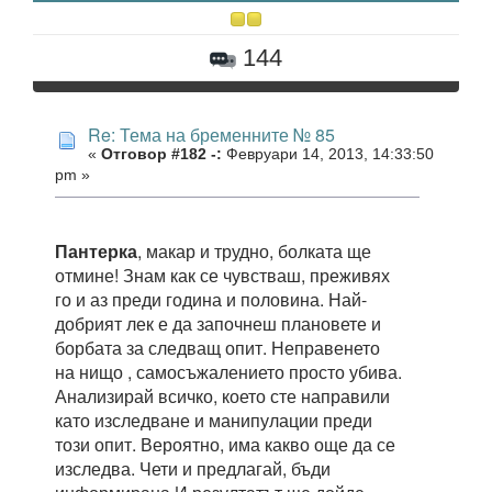
144
Re: Тема на бременните № 85
«
Отговор #182 -:
Февруари 14, 2013, 14:33:50
pm »
Пантерка
, макар и трудно, болката ще
отмине! Знам как се чувстваш, преживях
го и аз преди година и половина. Най-
добрият лек е да започнеш плановете и
борбата за следващ опит. Неправенето
на нищо , самосъжалението просто убива.
Анализирай всичко, което сте направили
като изследване и манипулации преди
този опит. Вероятно, има какво още да се
изследва. Чети и предлагай, бъди