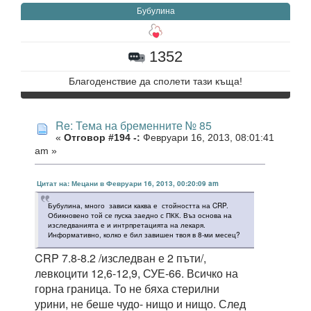
Бубулина
1352
Благоденствие да сполети тази къща!
Re: Тема на бременните № 85
«
Отговор #194 -:
Февруари 16, 2013, 08:01:41
am »
Цитат на: Мецани в Февруари 16, 2013, 00:20:09 am
Бубулина, много зависи каква е стойността на CRP.
Обикновено той се пуска заедно с ПКК. Въз основа на
изследванията е и интрпретацията на лекаря.
Информативно, колко е бил завишен твоя в 8-ми месец?
CRP 7.8-8.2 /изследван е 2 пъти/,
левкоцити 12,6-12,9, СУЕ-66. Всичко на
горна граница. То не бяха стерилни
урини, не беше чудо- нищо и нищо. След