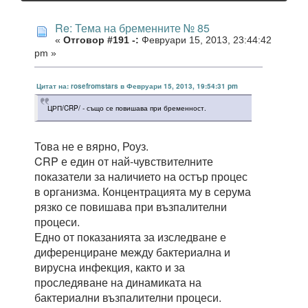
Re: Тема на бременните № 85
«
Отговор #191 -:
Февруари 15, 2013, 23:44:42
pm »
Цитат на: rosefromstars в Февруари 15, 2013, 19:54:31 pm
ЦРП/CRP/ - също се повишава при бременност.
Това не е вярно, Роуз.
CRP е един от най-чувствителните
показатели за наличието на остър процес
в организма. Концентрацията му в серума
рязко се повишава при възпалителни
процеси.
Едно от показанията за изследване е
диференциране между бактериална и
вирусна инфекция, както и за
проследяване на динамиката на
бактериални възпалителни процеси.