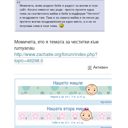
Момичета, всяко родено бебе е радост за всички в този
сайт. Когато някоя от вас роди - просто пуснете една
тема за съответната майка и бебе в подфорум "Честито"
и поздравете там. Така и за самата майка е по-лесно да
прочете всички поздравления на едно място, а и не се
получава спам в тази тема.
Момичета, ето я темата за честитки към
rumyanau
http://www.zachatie.org/forum/index.php?
topic=49298.0
Активен