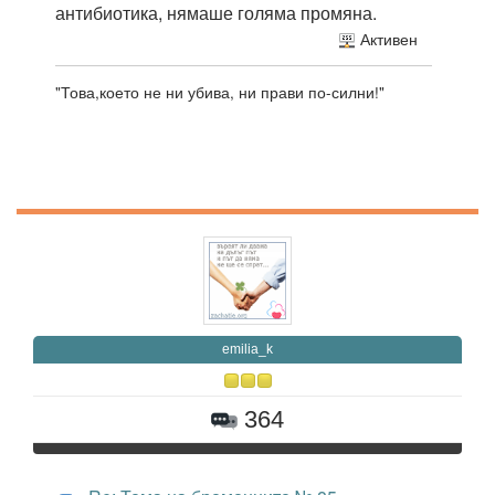
антибиотика, нямаше голяма промяна.
Активен
"Това,което не ни убива, ни прави по-силни!"
emilia_k
364