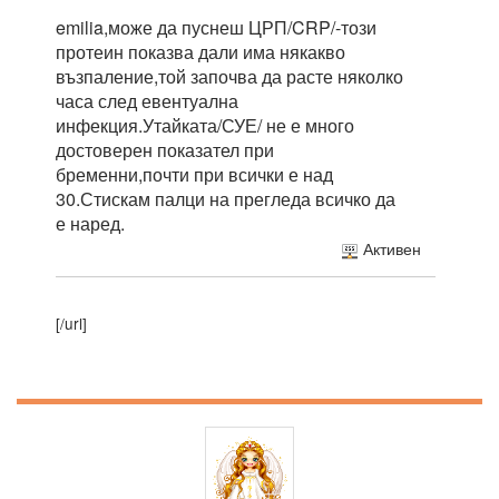
emilia,може да пуснеш ЦРП/CRP/-този
протеин показва дали има някакво
възпаление,той започва да расте няколко
часа след евентуална
инфекция.Утайката/СУЕ/ не е много
достоверен показател при
бременни,почти при всички е над
30.Стискам палци на прегледа всичко да
е наред.
Активен
[/url]