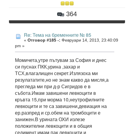
364
Re: Тема на бременните № 85
«
Отговор #185 -:
Февруари 14, 2013, 23:40:09
pm »
Момичета,утре пътувам за София и днес
си пуснах ПКК,урина ,захар и
ТСХ,влагалищен секрет.Излязоха ми
резулататите,но не знам какво да мисля,а
прегледа ми при д-р Сигридов е в
събота.Имам завишени левкоцити в
кръвта 15,при морма 10,неутрофилните
левкоцити и те са завишени,девиация на
ер.разпред и ср.обем на тромбоцити е
занижен.В урината ОХИ излезе
положителни левкоцити и в общия
седимент имам пак левкоцити и