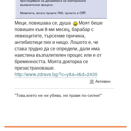
проследяване на динамиката на бактериални
възпалителни процеси.
Момичета, когато пускате ПКК, пуснете и CRP.
Меци, повишава се, душа
Моят беше
повишен към 8-ми месец, барабар с
левкоцитите, търсехме причина,
антибиотици пих и нищо. Лошото е, че
става трудно да се определи, дали има
наистина възпалителен процес или е от
бременността. Моята докторка се
презастраховаше.
http://www.zdrave.bg/?c=y&a=t&d=2430
Активен
"Това,което не ни убива, ни прави по-силни!"