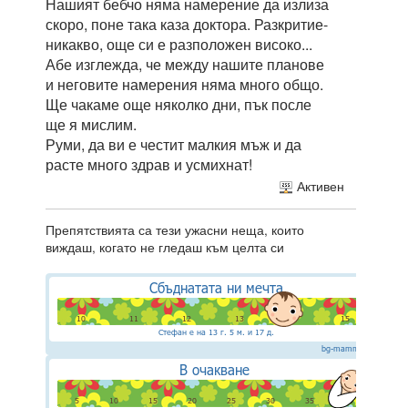
Нашият бебчо няма намерение да излиза
скоро, поне така каза доктора. Разкритие-
никакво, още си е разположен високо...
Абе изглежда, че между нашите планове
и неговите намерения няма много общо.
Ще чакаме още няколко дни, пък после
ще я мислим.
Руми, да ви е честит малкия мъж и да
расте много здрав и усмихнат!
Активен
Препятствията са тези ужасни неща, които
виждаш, когато не гледаш към целта си