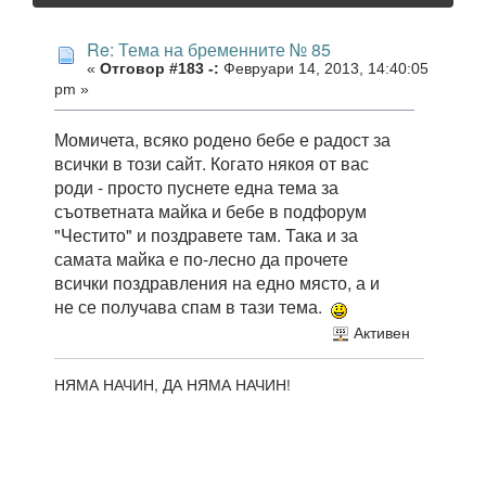
Re: Тема на бременните № 85
«
Отговор #183 -:
Февруари 14, 2013, 14:40:05
pm »
Момичета, всяко родено бебе е радост за
всички в този сайт. Когато някоя от вас
роди - просто пуснете една тема за
съответната майка и бебе в подфорум
"Честито" и поздравете там. Така и за
самата майка е по-лесно да прочете
всички поздравления на едно място, а и
не се получава спам в тази тема.
Активен
НЯМА НАЧИН, ДА НЯМА НАЧИН!