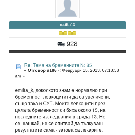
rositka13
928
Re: Тема на бременните № 85
«
Отговор #186 -:
Февруари 15, 2013, 07:18:38
am »
emilia_k, доколкото знам е нормално при
бременност левкоцитити да са увеличени,
също така и СУЕ. Моите левкоцити през
цялата бременност си бяха около 15, на
последните изследвания в сряда-13. Не
се шашкай, не се опитвай да тълкуваш
резултатите сама - затова са лекарите.