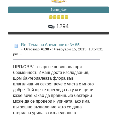
Sunny_day
1294
Re: Тема на бременните № 85
«
Отговор #190 -:
Февруари 15, 2013, 19:54:31
pm »
ЦРП/CRP/ - също се повишава при
бременност. Имаш доста изследвания,
щом бактериалната флора във
влагалищния секрет вече е чиста е много
добре. Той ще те прегледа на узи и ще ти
каже вече какво да правиш. За бактерии
може да се провери и урината, ако има
вътрешно възпаление като се дава
стерилна урина за изследване в