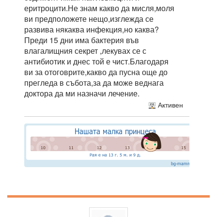
еритроцити.Не знам какво да мисля,моля
ви предположете нещо,изглежда се
развива някаква инфекция,но каква?
Преди 15 дни има бактерия във
влагалищния секрет ,лекувах се с
антибиотик и днес той е чист.Благодаря
ви за отоговрите,какво да пусна още до
прегледа в събота,за да може веднага
доктора да ми назначи лечение.
Активен