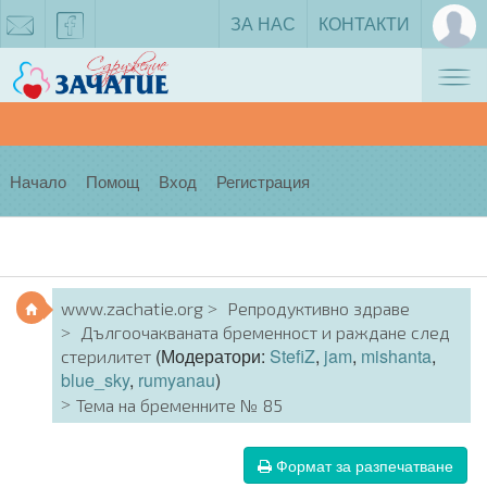
ЗА НАС
КОНТАКТИ
Tog
zachatie@gmail.com
facebook
nav
Начало
Помощ
Вход
Регистрация
www.zachatie.org
Репродуктивно здраве
Дългоочакваната бременност и раждане след
(Модератори:
StefiZ
,
jam
,
mishanta
,
стерилитет
blue_sky
,
rumyanau
)
Тема на бременните № 85
Формат за разпечатване