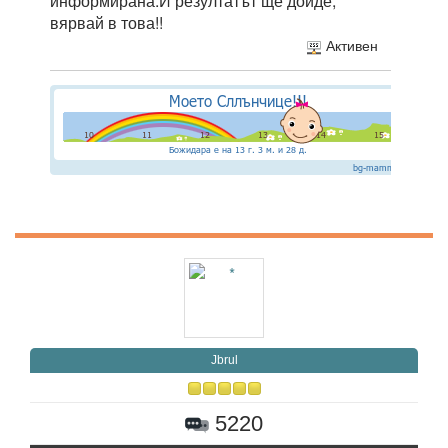
информирана.И резултатът ще дойде,
вярвай в това!!
Активен
Jbrul
5220