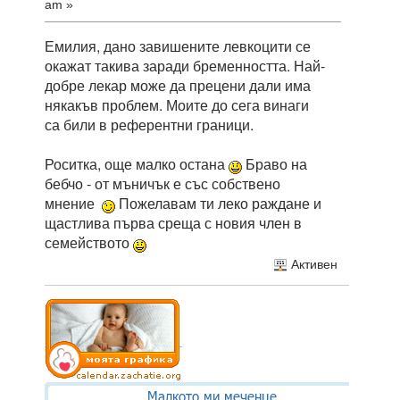
am »
Емилия, дано завишените левкоцити се
окажат такива заради бременността. Най-
добре лекар може да прецени дали има
някакъв проблем. Моите до сега винаги
са били в референтни граници.
Роситка, още малко остана
Браво на
бебчо - от мъничък е със собствено
мнение
Пожелавам ти леко раждане и
щастлива първа среща с новия член в
семейството
Активен