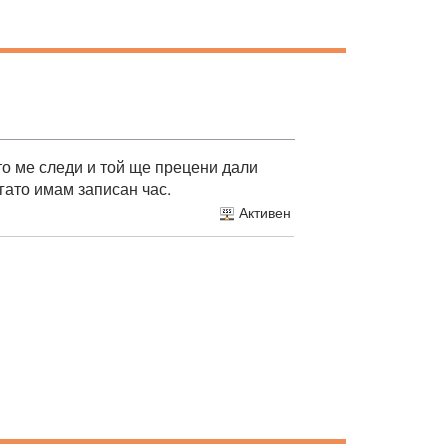
то ме следи и той ще прецени дали
гато имам записан час.
Активен