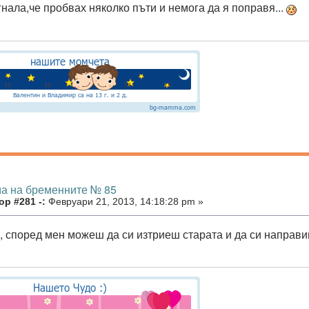
гнала,че пробвах няколко пъти и немога да я поправя...
ма на бременните № 85
р #281 -:
Февруари 21, 2013, 14:18:28 pm »
, според мен можеш да си изтриеш старата и да си направ