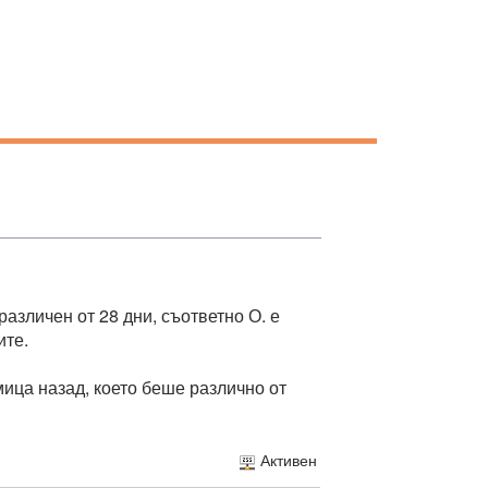
различен от 28 дни, съответно О. е
ите.
мица назад, което беше различно от
Активен