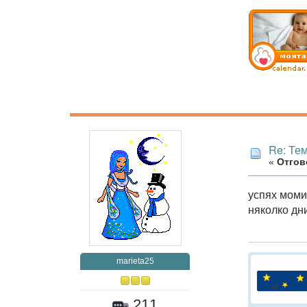
Re: Те
«
Отгово
успях моми
няколко дни
marieta25
211