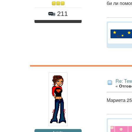
би ли помо
211
Re: Те
«
Отгово
Мариета 25