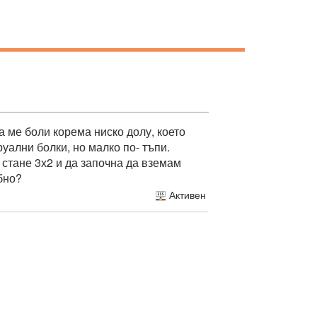
 ме боли корема ниско долу, което
уални болки, но малко по- тъпи.
а стане 3х2 и да започна да вземам
бно?
Активен