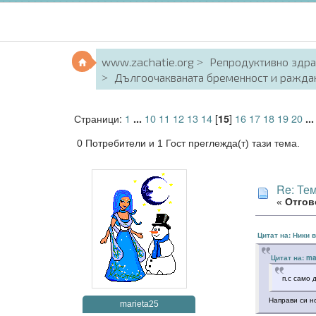
www.zachatie.org
Репродуктивно здр
Дългоочакваната бременност и ражда
Страници:
1
10
11
12
13
14
[
]
16
17
18
19
20
...
15
..
0 Потребители и 1 Гост преглежда(т) тази тема.
Re: Те
«
Отгово
Цитат на: Ники 
Цитат на: ma
п.с само 
Направи си 
marieta25