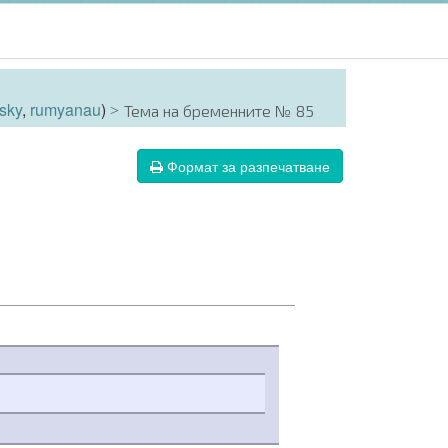
sky
,
rumyanau
)
Тема на бременните № 85
Формат за разпечатване