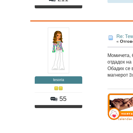
Re: Те
«
Отгово
Момичета, 
отдадох на 
Обадих се в
магнерот 3
tesoria
55