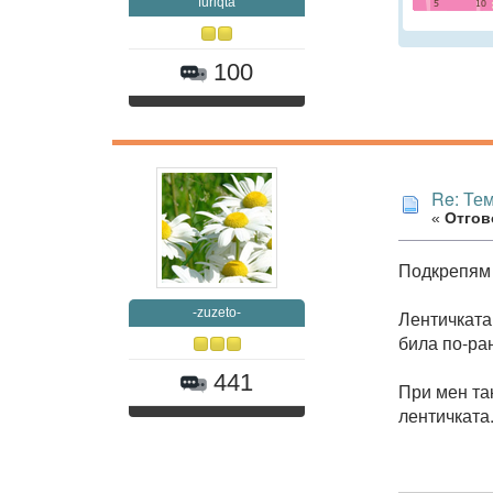
furiqta
100
Re: Те
«
Отгово
Подкрепям м
-zuzeto-
Лентичката 
била по-ран
441
При мен так
лентичката