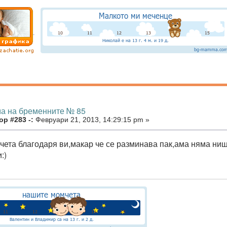
ма на бременните № 85
р #283 -:
Февруари 21, 2013, 14:29:15 pm »
чета благодаря ви,макар че се разминава пак,ама няма нищ
:)