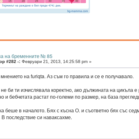
ма на бременните № 85
р #282 -:
Февруари 21, 2013, 14:25:58 pm »
нението на furiqta. Аз съм го правила и се е получавало.
не би ти изчислявала коректно, ако дължината на цикъла е 
о и бебчетата растат по-големи по размер, на база преглед
а беше в началото. Бях с късна О. и съответно бях със сед
. В последствие си наваксахме.