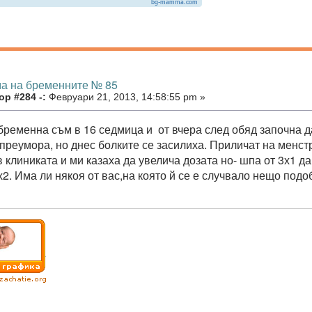
ма на бременните № 85
р #284 -:
Февруари 21, 2013, 14:58:55 pm »
бременна съм в 16 седмица и от вчера след обяд започна да
преумора, но днес болките се засилиха. Приличат на менстр
 клиниката и ми казаха да увелича дозата но- шпа от 3х1 д
х2. Има ли някоя от вас,на която й се е случвало нещо подо