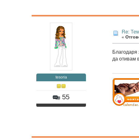
Re: Те
«
Отгово
Благодаря 
да отивам 
tesoria
55