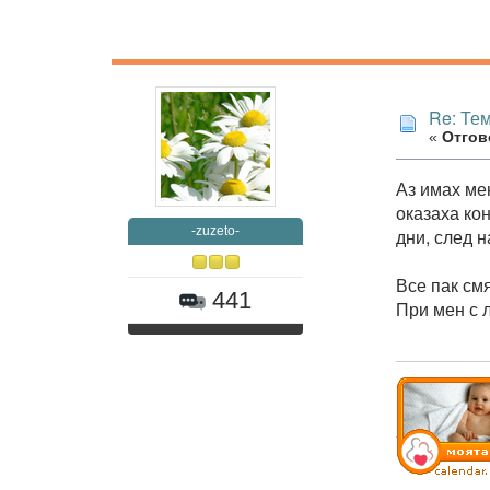
Re: Те
«
Отгово
Аз имах мен
оказаха ко
-zuzeto-
дни, след 
Все пак смя
441
При мен с 