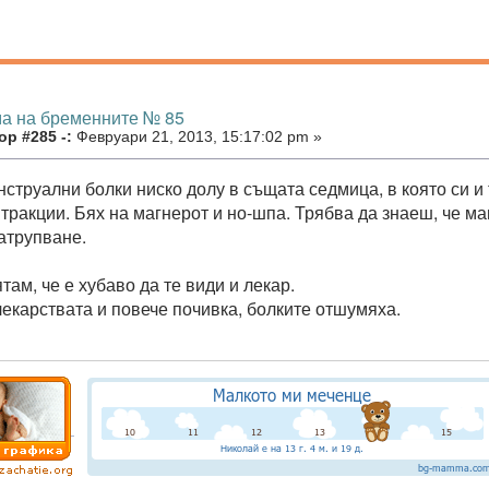
ма на бременните № 85
р #285 -:
Февруари 21, 2013, 15:17:02 pm »
струални болки ниско долу в същата седмица, в която си и т
нтракции. Бях на магнерот и но-шпа. Трябва да знаеш, че ма
натрупване.
там, че е хубаво да те види и лекар.
лекарствата и повече почивка, болките отшумяха.