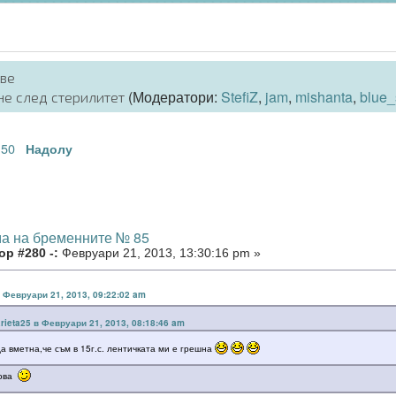
аве
(Модератори:
StefiZ
,
jam
,
mishanta
,
blue_
не след стерилитет
50
.
Надолу
ма на бременните № 85
р #280 -:
Февруари 21, 2013, 13:30:16 pm »
в Февруари 21, 2013, 09:22:02 am
rieta25 в Февруари 21, 2013, 08:18:46 am
да вметна,че съм в 15г.с. лентичката ми е грешна
нова