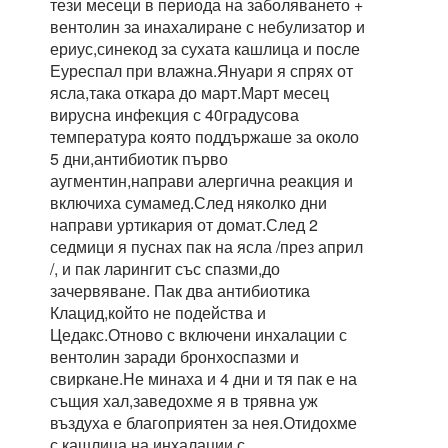
тези месеци в периода на заболяването +
вентолин за инахалиране с небулизатор и
ериус,синекод за сухата кашлица и после
Еуреспал при влажна.Януари я спрях от
ясла,така откара до март.Март месец
вирусна инфекция с 40градусова
температура която поддържаше за около
5 дни,антибиотик първо
аугментин,направи алергична реакция и
включиха сумамед.След няколко дни
направи уртикария от домат.След 2
седмици я пуснах пак на ясла /през април
/, и пак ларингит със спазми,до
зачервяване. Пак два антибиотика
Клацид,който не подейства и
Цедакс.Отново с включени инхалации с
вентолин заради бронхоспазми и
свиркане.Не минаха и 4 дни и тя пак е на
същия хал,заведохме я в трявна уж
въздуха е благоприятен за нея.Отидохме
с кашлица на инхалации с