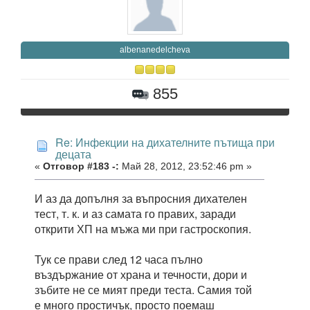
albenanedelcheva
855
Re: Инфекции на дихателните пътища при
децата
«
Отговор #183 -:
Май 28, 2012, 23:52:46 pm »
И аз да допълня за въпросния дихателен
тест, т. к. и аз самата го правих, заради
открити ХП на мъжа ми при гастроскопия.
Тук се прави след 12 часа пълно
въздържание от храна и течности, дори и
зъбите не се мият преди теста. Самия той
е много простичък, просто поемаш