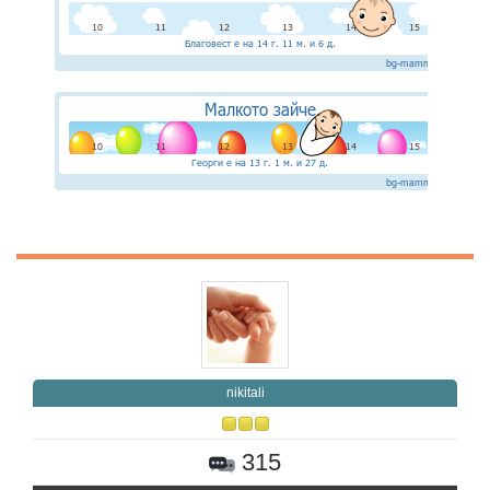
nikitali
315