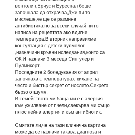
вентолин,Ериус и Еуреспал беше
започнала да отхрачва,Джи пи то
мислеше,че ще се размине
антибиотика,но за всеки случай ни го
написа на рецептата ако вдигне
температура.В вторник направихме
консултация с детски пулмолог
,назначини кръвни иследвания,които са
ОК.И назначи 3 месеца Сингулер и
Пулмикорт.
Последните 2 боледувания от април
започнаха с температура,с кихане на
често и бистър секрет от нослето.Секрета
бързо отшумя.
В семейството ми баща ми е с алергия
към ужилване от пчели,свекърва ми също
плюс нейна алергия и към антибиотик.
Смятате ли,че на тази клинична картина
може да се назначи такава диагноза и