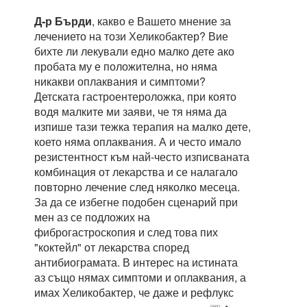
Д-р Бърди
, какво е Вашето мнение за
лечението на този Хеликобактер? Вие
бихте ли лекували едно малко дете ако
пробата му е положителна, но няма
никакви оплаквания и симптоми?
Детската гастроентероложка, при която
водя малките ми заяви, че тя няма да
изпише тази тежка терапия на малко дете,
което няма оплаквания. А и често имало
резистентност към най-често изписваната
комбинация от лекарства и се налагало
повторно лечение след няколко месеца.
За да се избегне подобен сценарий при
мен аз се подложих на
фиброгастроскопия и след това пих
"коктейл" от лекарства според
антибиограмата. В интерес на истината
аз също нямах симптоми и оплаквания, а
имах Хеликобактер, че даже и рефлукс