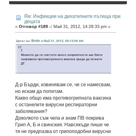
Re: Инфекции на дихателните пътища при
децата
«
Отговор #189 -:
Май 31, 2012, 14:28:33 pm »
Цитат на: Birdie в Май 31, 2012, 00:12:06 am
Г.
Можехте да си спестите много неприятности ако бяхте
направили противогрипната ваксина преди да почнете
ДГ.
Д-р Бърди, извинявам се, че се намесвам,
но искам да попитам.
Какво общо има противогрипната ваксина
с останелите вирусни респираторни
заболявания?
Доколкото съм чела и знам ПВ покрива
Грип А, Б и свинския. Навсякъде пише че
тя не предпазва от грипоподобни вирусни