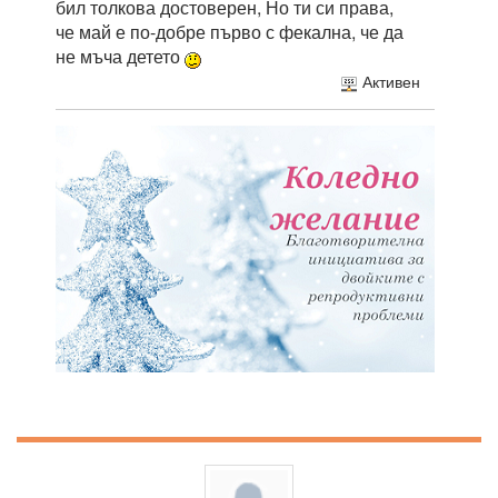
бил толкова достоверен, Но ти си права,
че май е по-добре първо с фекална, че да
не мъча детето
Активен