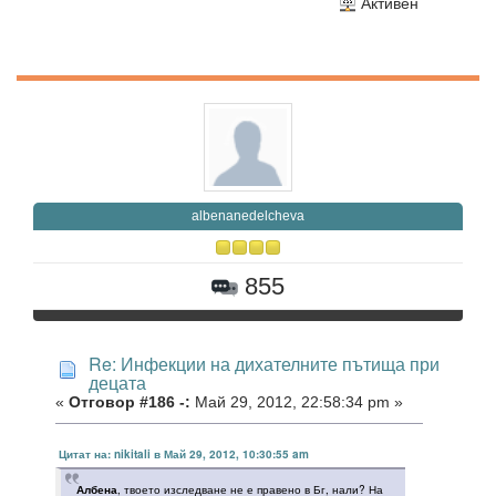
Активен
albenanedelcheva
855
Re: Инфекции на дихателните пътища при
децата
«
Отговор #186 -:
Май 29, 2012, 22:58:34 pm »
Цитат на: nikitali в Май 29, 2012, 10:30:55 am
Албена
, твоето изследване не е правено в Бг, нали? На