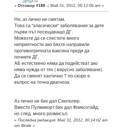
децата
«
Отговор #188 -:
Май 31, 2012, 00:12:06 am »
Не, аз лично не смятам.
Това са "класически" заболявания за дете
първи път посещаващо ДГ.
Можехте да си спестите много
неприятности ако бяхте направили
противогрипната ваксина преди да
почнете ДГ.
АБ естествено няма да подействат ако
няма нужда от тях ( вирусно заболяване).
Да се сменят хаотично ? по-скоро е
въпрос на точна диагноза.
Аз лично не бих дал Сингюлер.
Вместо Пулмикорт бих дал Фликсотайд,
но след много размисъл.
«
Последна редакция: Май 31, 2012, 00:14:02 am
от Birdie
»