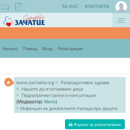
ЗА НАС
КОНТАКТИ
Tog
zachatie@gmail.com
facebook
nav
Начало
Помощ
Вход
Регистрация
www.zachatie.org
Репродуктивно здраве
Нашите дългоочаквани деца
Педиатрични грижи и консултации
(Модератор:
Мели
)
Инфекции на дихателните пътища при децата
Формат за разпечатване