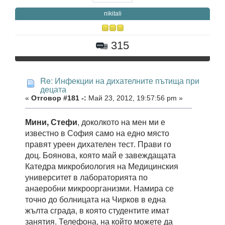
nikitali
315
Re: Инфекции на дихателните пътища при
децата
«
Отговор #181 -:
Май 23, 2012, 19:57:56 pm »
Мини, Стефи
, доколкото на мен ми е
известно в София само на едно място
правят уреен дихателен тест. Прави го
доц. Боянова, която май е завеждащата
Катедра микробиология на Медицинския
университет в лабораторията по
анаеробни микроорганизми. Намира се
точно до болницата на Чирков в една
жълта сграда, в която студентите имат
занятия. Телефона, на който можете да