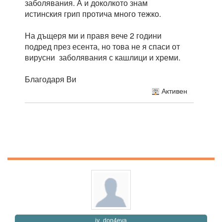
заболявания. А и доколкото знам
истинския грип протича много тежко.
На дъщеря ми и правя вече 2 години
подред през есента, но това не я спаси от
вирусни заболявания с кашлици и хреми.
Благодаря Ви
Активен
iv_don4eva