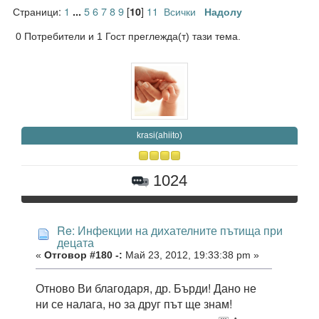
Страници:
1
5
6
7
8
9
[
]
11
Всички
...
10
Надолу
0 Потребители и 1 Гост преглежда(т) тази тема.
krasi(ahiito)
1024
Re: Инфекции на дихателните пътища при
децата
«
Отговор #180 -:
Май 23, 2012, 19:33:38 pm »
Отново Ви благодаря, др. Бърди! Дано не
ни се налага, но за друг път ще знам!