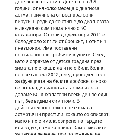
дете болно от астма. Детето е на 3,5
години, от няколко месеца с диагноза
астма, причинена от респираторни
вируси. Преди да се стигне до диагнозата
е лекувано симптоматично с КС
инхалатори. От юли до декември 2011 е
боледувало 3 пъти от бронхит, 1 отит и 1
пневмония. Има поставени
вентилационни тръбички в ушите. След
като я спряхме от детска градина през
зимата не е кашляла и не е била болна,
но през април 2012, след проведен тест
за функцията на белите дробове, отново
се потвърди диагнозата астма и сега
даваме КС инхалатори всеки ден по един
път, без видими симптоми. В
действителност никога не е имала
астматични пристъпи, каквито се описват,
както и не е имала свирене на гърдите
или задух, само кашлица. Какво мислите
за такова лечение, при положение, че