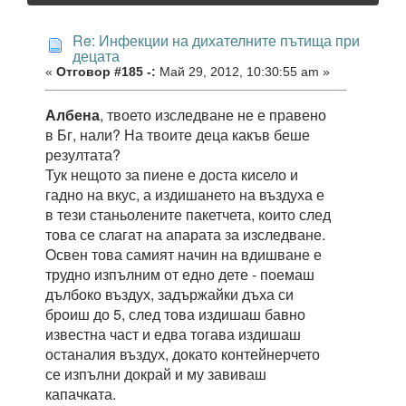
Re: Инфекции на дихателните пътища при
децата
«
Отговор #185 -:
Май 29, 2012, 10:30:55 am »
Албена
, твоето изследване не е правено
в Бг, нали? На твоите деца какъв беше
резултата?
Тук нещото за пиене е доста кисело и
гадно на вкус, а издишането на въздуха е
в тези станьолените пакетчета, които след
това се слагат на апарата за изследване.
Освен това самият начин на вдишване е
трудно изпълним от едно дете - поемаш
дълбоко въздух, задържайки дъха си
броиш до 5, след това издишаш бавно
известна част и едва тогава издишаш
останалия въздух, докато контейнерчето
се изпълни докрай и му завиваш
капачката.