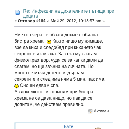
Re: Инфекции на дихателните пътища при
децата
«
Отговор #184 -:
Май 29, 2012, 10:18:57 am »
Ние от вчера се обзаведохме с обилна
бистра хрема
Както нищо му нямаше,
взе да киха и следобяд при кихането чак
секретите излизаха. За сега му слагам
физиол.разтвор, чудя се за капки дали да
слагам, но ще звънна на личната. Но
много се мъчи детето- издърпам
секретите и след има няма 5 мин. пак има.
Снощи едвам спа.
Аз доколкото си спомням при бистра
хрема не се дава нищо, но пак да се
допитам, че действам правилно.
Активен