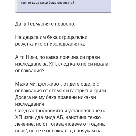
твоите деца какъв беше резултата?
Да, в Германия е правено.
На децата им бяха отрицателни
резултатите от изследванията.
А ти Ники, по каква причина си прави
изследване за ХП, след като не си имала
оплаквания?
Мъжа ми, цял живот, от дете още, е с
оплаквания от стомах и гастритни кризи.
Досега не му бяха правени никакви
изследвания.
След гастроскопията и установяване на
ХП изпи два вида АБ, наистина тежко
лечение, но от тогава /повече от година
вече/, не се е оплаквал, да почукам на