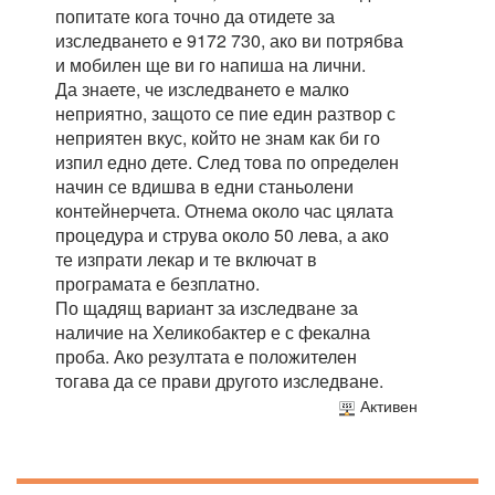
попитате кога точно да отидете за
изследването е 9172 730, ако ви потрябва
и мобилен ще ви го напиша на лични.
Да знаете, че изследването е малко
неприятно, защото се пие един разтвор с
неприятен вкус, който не знам как би го
изпил едно дете. След това по определен
начин се вдишва в едни станьолени
контейнерчета. Отнема около час цялата
процедура и струва около 50 лева, а ако
те изпрати лекар и те включат в
програмата е безплатно.
По щадящ вариант за изследване за
наличие на Хеликобактер е с фекална
проба. Ако резултата е положителен
тогава да се прави другото изследване.
Активен