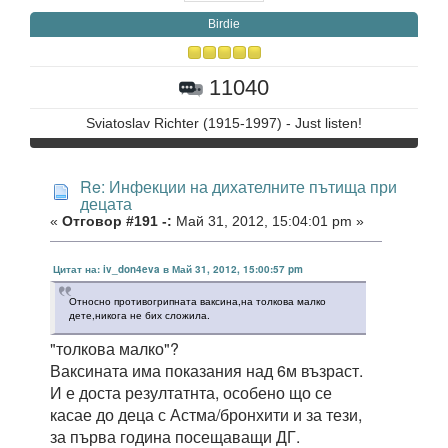
Birdie
11040
Sviatoslav Richter (1915-1997) - Just listen!
Re: Инфекции на дихателните пътища при
децата
«
Отговор #191 -:
Май 31, 2012, 15:04:01 pm »
Цитат на: iv_don4eva в Май 31, 2012, 15:00:57 pm
Относно противогрипната ваксина,на толкова малко
дете,никога не бих сложила.
"толкова малко"?
Ваксината има показания над 6м възраст.
И е доста резултатнта, особено що се
касае до деца с Астма/бронхити и за тези,
за първа година посещаващи ДГ.