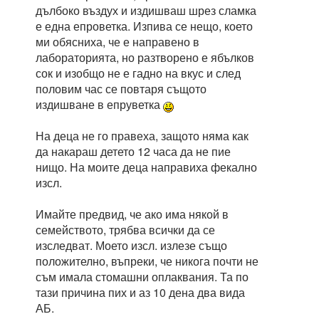
дълбоко въздух и издишваш шрез сламка
е една епроветка. Изпива се нещо, което
ми обясниха, че е направено в
лабораторията, но разтворено е ябълков
сок и изобщо не е гадно на вкус и след
половим час се повтаря същото
издишване в епруветка
На деца не го правеха, защото няма как
да накараш детето 12 часа да не пие
нищо. На моите деца направиха фекално
изсл.
Имайте предвид, че ако има някой в
семейството, трябва всички да се
изследват. Моето изсл. излезе също
положително, въпреки, че никога почти не
съм имала стомашни оплаквания. Та по
тази причина пих и аз 10 дена два вида
АБ.