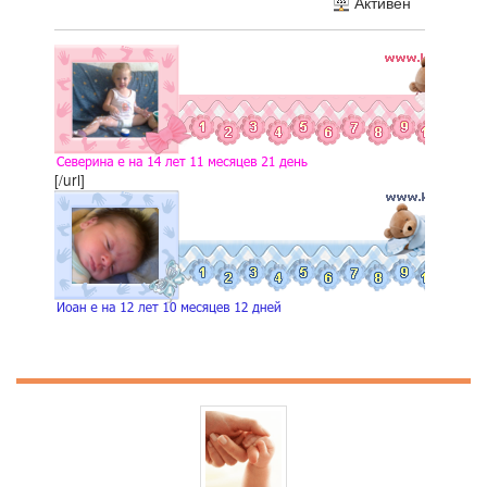
Активен
[/url]