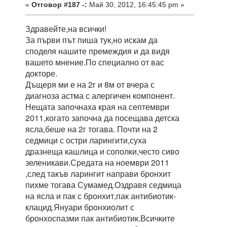
«
Отговор #187 -:
Май 30, 2012, 16:45:45 pm »
Здравейте,на всички!
За първи път пиша тук,но искам да
споделя нашите премеждия и да видя
вашето мнение.По специално от вас
докторе.
Дъщеря ми е на 2г и 8м от вчера с
диагноза астма с алергичен компонент.
Нещата започнаха края на септември
2011,когато започна да посещава детска
ясла,беше на 2г тогава. Почти на 2
седмици с остри ларингити,суха
дразнеща кашлица и сополки,често сиво
зеленикави.Средата на ноември 2011
,след такъв ларингит направи бронхит
пихме тогава Сумамед.Оздравя седмица
на ясла и пак с бронхит,пак антибиотик-
клацид.Януари бронхиолит с
бронхоспазми пак антибиотик.Всичките