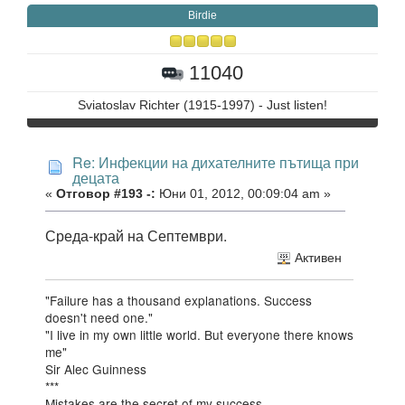
Birdie
11040
Sviatoslav Richter (1915-1997) - Just listen!
Re: Инфекции на дихателните пътища при
децата
«
Отговор #193 -:
Юни 01, 2012, 00:09:04 am »
Среда-край на Септември.
Активен
"Failure has a thousand explanations. Success
doesn't need one."
"I live in my own little world. But everyone there knows
me"
Sir Alec Guinness
***
Mistakes are the secret of my success.