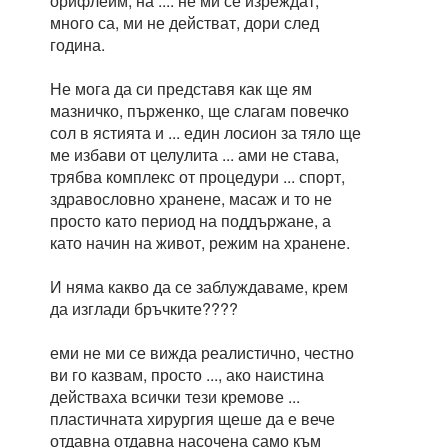
орифлейм, на .... не ми се изреждат,
много са, ми не действат, дори след
година.
Не мога да си представя как ще ям
мазничко, пърженко, ще слагам повечко
сол в ястията и ... един лосион за тяло ще
ме избави от целулита ... ами не става,
трябва комплекс от процедури ... спорт,
здравословно хранене, масаж и то не
просто като период на поддържане, а
като начин на живот, режим на хранене.
И няма какво да се заблуждаваме, крем
да изглади бръчките????
еми не ми се вижда реалистично, честно
ви го казвам, просто ..., ако наистина
действаха всички тези кремове ...
пластичната хирургия щеше да е вече
отдавна отдавна насочена само към