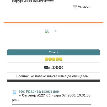
хирургична намеса!!!!!!!!
Активен
Osiana
4888
Обещах, че повече никога няма да обещавам...
Re: Красива всеки ден
«
Отговор #127 -:
Януари 07, 2008, 19:31:03
pm »