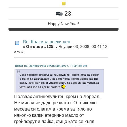
23
Happy New Year!
Re: Красива всеки ден
«
Отговор #125 -:
Януари 03, 2008, 00:41:12
am »
Цитат на: Зеленоочка в Юни 25, 2007, 14:24:18 pm
Сега ползвам някакъв антицелулитен крем, ама за ефект
е рано да докладвам. Ако забележа, непременно ще Ви
кажа. Почнах и едни упражнения, та едва ли ще успея да
установя кое от двете помага
Ползвах антицелулитен крем на Лореал.
Не мисля че даде резултат. От няколко
месеца си слагам в крема за тяло по
няколко капки етерично масло от
грейпфрут и лайка, също като се къпя