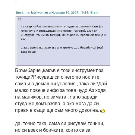
Цитат на: fatalwoman в Ноември 30, 2007, 10:35:18 am
на стар нейлс ползвам пилите, един керамичен стик (за
кожичките и втвърдяванията около ноктите), взех си
инструмента им за точици, мн бързо си правя цветенца с
тях;
а за ръцете ползвам и едно кремче ... с бизаболол (май
така беше
Бръмбарче ,какъв е този инструмент за
точици?Рисуваш си с него по ноктите
сама и в домашни условия , така ли?Дай
малко повече инфо за това чудо.Аз ходя
на маникюр, но зимата , явно заради
студа ме домързява, а ако мога да си
правя в къщи ще съм много доволна.
да, точно така, сама си рисувам точици,
но си взех и боичките, които са за