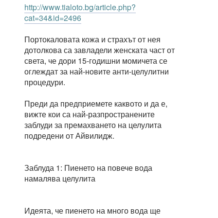
http://www.tialoto.bg/article.php?
cat=34&id=2496
Портокаловата кожа и страхът от нея
дотолкова са завладели женската част от
света, че дори 15-годишни момичета се
оглеждат за най-новите анти-целулитни
процедури.
Преди да предприемете каквото и да е,
вижте кои са най-разпространените
заблуди за премахването на целулита
подредени от Айвилидж.
Заблуда 1: Пиенето на повече вода
намалява целулита
Идеята, че пиенето на много вода ще