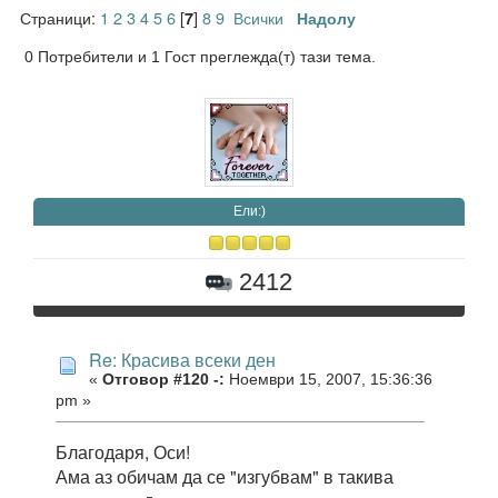
Страници:
1
2
3
4
5
6
[
]
8
9
Всички
7
Надолу
0 Потребители и 1 Гост преглежда(т) тази тема.
Eли:)
2412
Re: Красива всеки ден
«
Отговор #120 -:
Ноември 15, 2007, 15:36:36
pm »
Благодаря, Оси!
Ама аз обичам да се "изгубвам" в такива