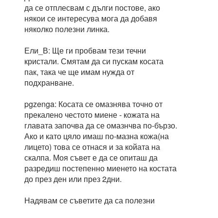
да се отплесвам с дълги постове, ако
някои се интересува мога да добавя
няколко полезни линка.
Ели_В: Ще ги пробвам тези течни
кристали. Смятам да си пускам косата
пак, така че ще имам нужда от
подхранване.
pgzenga: Косата се омазнява точно от
прекалено честото миене - кожата на
главата започва да се омазнчва по-бързо.
Ако и като цяло имаш по-мазна кожа(на
лицето) това се отнася и за койата на
скалпа. Моя съвет е да се опиташ да
разредиш постепенно миенето на костата
до през ден или през 2дни.
Надявам се съветите да са полезни