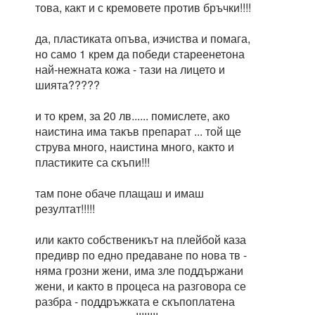
това, какт и с кремовете против бръчки!!!!
да, пластиката опъва, изчиства и помага,
но само 1 крем да победи стареенетона
най-нежната кожа - тази на лицето и
шията?????
и то крем, за 20 лв...... помислете, ако
наистина има такъв препарат ... той ще
струва много, наистина много, както и
пластиките са скъпи!!!
там поне обаче плащаш и имаш
резултат!!!!!
или както собственикът на плейбой каза
предивр по едно предаване по нова тв -
няма грозни жени, има зле поддържани
жени, и както в процеса на разговора се
разбра - поддръжката е скъпоплатена