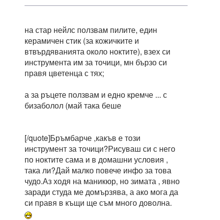
на стар нейлс ползвам пилите, един
керамичен стик (за кожичките и
втвърдяванията около ноктите), взех си
инструмента им за точици, мн бързо си
правя цветенца с тях;
а за ръцете ползвам и едно кремче ... с
бизаболол (май така беше
[/quote]Бръмбарче ,какъв е този
инструмент за точици?Рисуваш си с него
по ноктите сама и в домашни условия ,
така ли?Дай малко повече инфо за това
чудо.Аз ходя на маникюр, но зимата , явно
заради студа ме домързява, а ако мога да
си правя в къщи ще съм много доволна.