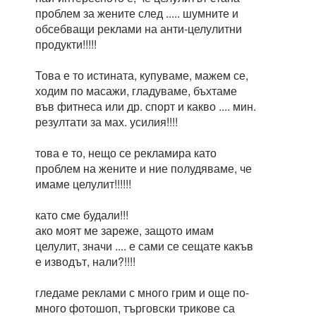
проблем за жените след ..... шумните и
обсебващи реклами на анти-целулитни
продукти!!!!!
Това е то истината, купуваме, мажем се,
ходим по масажи, гладуваме, бъхтаме
във фитнеса или др. спорт и какво .... мин.
резултати за мах. усилия!!!!
това е то, нещо се рекламира като
проблем на жените и ние полудяваме, че
имаме целулит!!!!!!
като сме будали!!!
ако моят ме зареже, защото имам
целулит, значи .... е сами се сещате какъв
е изводът, нали?!!!!
гледаме реклами с много грим и още по-
много фотошоп, търговски трикове са