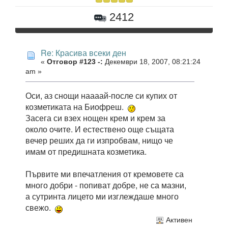
2412
Re: Красива всеки ден
«
Отговор #123 -:
Декември 18, 2007, 08:21:24
am »
Оси, аз снощи наааай-после си купих от
козметиката на Биофреш.
Засега си взех нощен крем и крем за
около очите. И естествено още същата
вечер реших да ги изпробвам, нищо че
имам от предишната козметика.
Първите ми впечатления от кремовете са
много добри - попиват добре, не са мазни,
а сутринта лицето ми изглеждаше много
свежо.
Активен