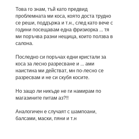
Това го знам, тъй като предвид
проблемната ми коса, която доста трудно
се реши, поддържа и т.н., след като вече с
години посещавам една фризиорка ... тя
ми поръчва разни нещица, които ползва в
салона.
Последно си поръчах едни кристали за
коса за лесно разресване и ... ами
наистина ми действат, мн по-лесно се
разресвам и не си скубя косите.
Но защо ли никъде не ги намирам по
магазините питам аз?!!
Аналогичен е случаят с шампоани,
балсами, маски, пяни и т.н