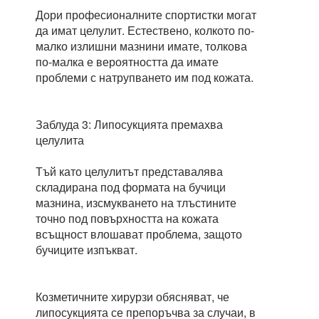
Дори професионалните спортистки могат
да имат целулит. Естествено, колкото по-
малко излишни мазнини имате, толкова
по-малка е вероятността да имате
проблеми с натрупването им под кожата.
Заблуда 3: Липосукцията премахва
целулита
Тъй като целулитът представалява
складирана под формата на бучици
мазнина, изсмукването на тлъстините
точно под повърхността на кожата
всъщност влошават проблема, защото
бучиците изпъкват.
Козметичните хирурзи обясняват, че
липосукцията се препоръчва за случаи, в