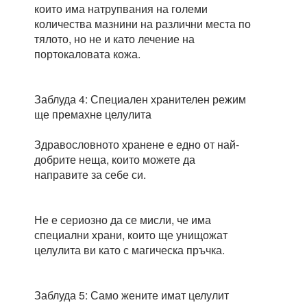
които има натрупвания на големи
количества мазнини на различни места по
тялото, но не и като лечение на
портокаловата кожа.
Заблуда 4: Специален хранителен режим
ще премахне целулита
Здравословното хранене е едно от най-
добрите неща, които можете да
направите за себе си.
Не е сериозно да се мисли, че има
специални храни, които ще унищожат
целулита ви като с магическа пръчка.
Заблуда 5: Само жените имат целулит