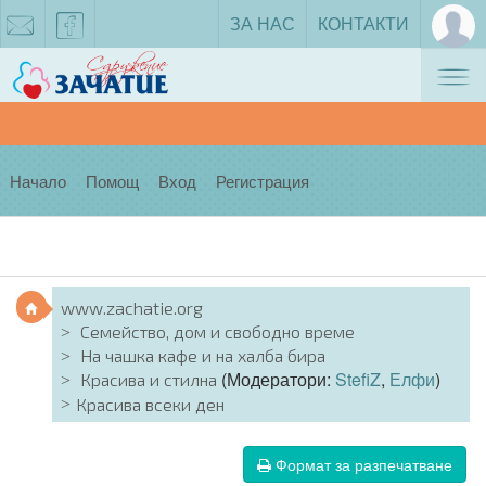
ЗА НАС
КОНТАКТИ
Tog
zachatie@gmail.com
facebook
nav
Начало
Помощ
Вход
Регистрация
www.zachatie.org
Семейство, дом и свободно време
На чашка кафе и на халба бира
(Модератори:
StefiZ
,
Елфи
)
Красива и стилна
Красива всеки ден
Формат за разпечатване