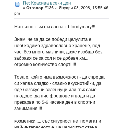
Re: Красива всеки ден
«
Отговор #126 -:
Януари 03, 2008, 15:55:46
pm »
Напълно съм съгласна с bloodymary!!!
Знам, че за да се победи целулита е
необходимо здравословно хранене, под
час, без много мазнини, даже изобщо без,
забравя се за сол и се добавя хм...
огромно количество спорт!!!!!
Това е, който има възможност - да спре да
си хапва сладко - сладко вкуснотийки, да
яде безвкусни зеленчуци или пък само
плодове, да пие фрешове и вода и да
прекарва по 5-6 часана ден в спортни
занимания!!!!
козметики .... със сигурност не помагат и
най-интересното е, че целулитът стана