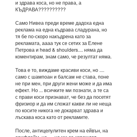
и здрава коса, но не права, а
КЪДРАВА??????????
Само Нивеа преди време дадоха една
реклама на една къдрава сладурана, но
тя бе по-скоро накъдрена като за
рекламата, аааа тук се сетих за Елене
Петрова и head & shoulders.... няма да
коментирам, знам само, че резултат няма.
Това е то, виждаме красиви коси, но ....
само с шампоан и балсам не става, поне
не при мен, при други жени може и да има
ефект. Но ... всичките ми познати, а те са
с прави коси признават, че без да посетят
фризиор и да им сложат какви ли не неща
по косите никога не докарват здрава и
лъскава коса като от рекламите.
После, антицелулитен крем на ейвън, на