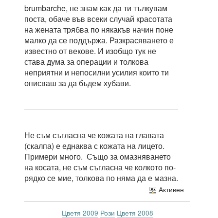
brumbarche, не знам как да ти тълкувам
поста, обаче във всеки случай красотата
на жената трябва по някакъв начин поне
малко да се поддържа. Разкрасяването е
известно от векове. И изобщо тук не
става дума за операции и толкова
неприятни и непосилни усилия които ти
описваш за да бъдем хубави.
Не съм съгласна че кожата на главата
(скалпа) е еднаква с кожата на лицето.
Примери много. Също за омазняването
на косата, не съм съгласна че колкото по-
рядко се мие, толкова по няма да е мазна.
Активен
Цветя 2009
Рози
Цветя 2008