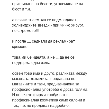
прикриване на белези, уголемяване на
бюст и т.н.
а всички знаем как се подмладяват
холивудските звезди - при чичко хирург,
не с кремове!!!
и после .... седнали да рекламират
кремове ....
това ми бе идеята, а не ... да не се
поддържа една жена
освен това има и друго, разликата между
масовата козметика, продавана по
магазините и тази, предназначена за
професионална употреба е доста голяма.
И повечето фирми снобдяват с
професинална козметика само салони и
т.н., т.е. не продават на дребно.