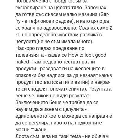
ползвам четка с твърд косъм за
ексфолиране на цялото тяло. Започнах
да готвя със съвсем малко мазнина (Stir-
fry - в тефлонови съдове), и като цяло да
се храня по-здравословно. Свалих само 2
кг, но определено чувствам разлика в
целулита(не че съм имала много).
Наскоро гледах предаване по
телевизията - казва се How to look good
naked - там редовно тестват разни
продукти - раздават ги на желаещите в
опаковки без надписи за да незнаят какъв
продукт тестват(скъп или евтин) и накрая
те си споделят впечатленията). Резултата
беше че никои не видя резултат.
Заключението беше че трябва да се
научим да живеем с целулита -
единственото което може да се направи е
да се регулира нивото на подкожните
масни тъкани.
Доста съм чела на тази тема - не обичам