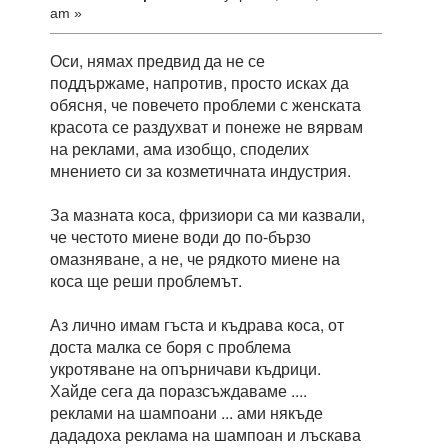
am »
Оси, нямах предвид да не се
поддържаме, напротив, просто исках да
обясня, че повечето проблеми с женската
красота се раздухват и понеже не вярвам
на реклами, ама изобщо, споделих
мнението си за козметичната индустрия.
За мазната коса, фризиори са ми казвали,
че честото миене води до по-бързо
омазняване, а не, че рядкото миене на
коса ще реши проблемът.
Аз лично имам гъста и къдрава коса, от
доста малка се боря с проблема
укротяване на опърничави къдрици.
Хайде сега да поразсъждаваме ....
реклами на шампоани ... ами някъде
дададоха реклама на шампоан и лъскава