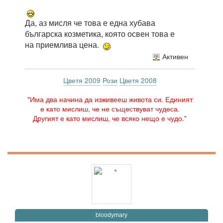
Да, аз мисля че това е една хубава
българска козметика, която освен това е
на приемлива цена.
Активен
Цветя 2009
Рози
Цветя 2008
"Има два начина да изживееш живота си. Единият
е като мислиш, че не съществуват чудеса.
Другият е като мислиш, че всяко нещо е чудо."
bloodymary