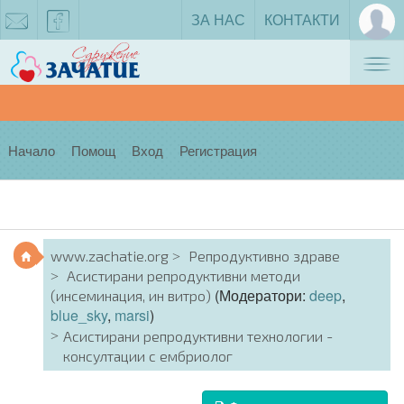
ЗА НАС
КОНТАКТИ
Tog
zachatie@gmail.com
facebook
nav
Начало
Помощ
Вход
Регистрация
www.zachatie.org
Репродуктивно здраве
Асистирани репродуктивни методи
(Модератори:
deep
,
(инсеминация, ин витро)
blue_sky
,
marsi
)
Асистирани репродуктивни технологии -
консултации с ембриолог