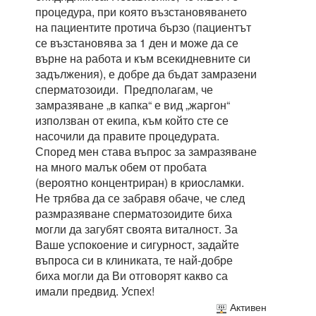
процедура, при която възстановяването
на пациентите протича бързо (пациентът
се възстановява за 1 ден и може да се
върне на работа и към всекидневните си
задължения), е добре да бъдат замразени
сперматозоиди. Предполагам, че
замразяване „в капка“ е вид „жаргон“
използван от екипа, към който сте се
насочили да правите процедурата.
Според мен става въпрос за замразяване
на много малък обем от пробата
(вероятно концентриран) в криосламки.
Не трябва да се забравя обаче, че след
размразяване сперматозоидите биха
могли да загубят своята виталност. За
Ваше успокоение и сигурност, задайте
въпроса си в клиниката, те най-добре
биха могли да Ви отговорят какво са
имали предвид. Успех!
Активен