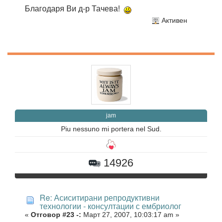
Благодаря Ви д-р Тачева!
Активен
jam
Piu nessuno mi portera nel Sud.
14926
Re: Асиситирани репродуктивни
технологии - консултации с ембриолог
«
Отговор #23 -:
Март 27, 2007, 10:03:17 am »