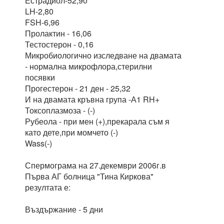
Естрадиол-52,90
LH-2,80
FSH-6,96
Пролактин - 16,06
Тестостерон - 0,16
Микробиологично изследване на двамата
- нормална микрофлора,стерилни
посявки
Прогестерон - 21 ден - 25,32
И на двамата кръвна група -А1 RH+
Токсоплазмоза - (-)
Рубеола - при мен (+),прекарала съм я
като дете,при момчето (-)
Wass(-)
Спермограма на 27.декември 2006г.в
Първа АГ болница "Тина Киркова"
резултата е:
Въздържание - 5 дни