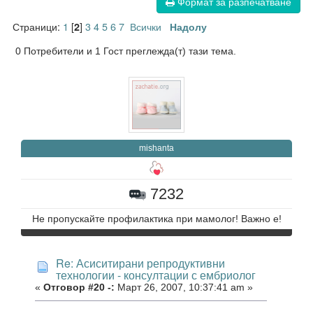
Формат за разпечатване
Страници:
1
[
]
3
4
5
6
7
Всички
2
Надолу
0 Потребители и 1 Гост преглежда(т) тази тема.
mishanta
7232
Не пропускайте профилактика при мамолог! Важно е!
Re: Асиситирани репродуктивни
технологии - консултации с ембриолог
«
Отговор #20 -:
Март 26, 2007, 10:37:41 am »