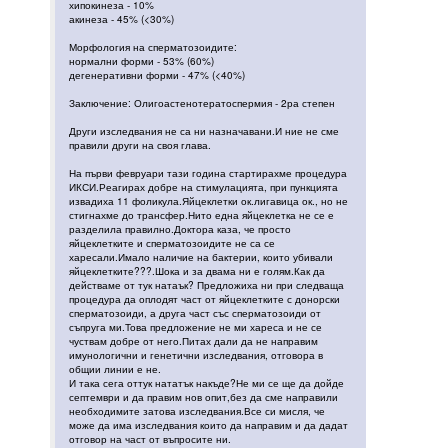
хипокинеза - 10%
акинеза - 45% (<30%)
Морфология на сперматозоидите:
нормални форми - 53% (60%)
дегенеративни форми - 47% (<40%)
Заключение: Олигоастенотератоспермия - 2ра степен
Други изследвания не са ни назначавани.И ние не сме
правили други на своя глава.
На първи февруари тази година стартирахме процедура
ИКСИ.Реагирах добре на стимулацията, при пункцията
извадиха 11 фоликула.Яйцеклетки ок.лигавица ок., но не
стигнахме до трансфер.Нито една яйцеклетка не се е
разделила правилно.Доктора каза, че просто
яйцеклетките и сперматозоидите не са се
харесали.Имало наличие на бактерии, които убивали
яйцеклетките???.Шока и за двама ни е голям.Как да
действаме от тук натаък? Предложиха ни при следваща
процедура да оплодят част от яйцеклетките с донорски
сперматозоиди, а друга част със сперматозоиди от
съпруга ми.Това предложение не ми хареса и не се
чуствам добре от него.Питах дали да не направим
имунологични и генетични изследвания, отговора в
общии линии е не.
И така сега оттук нататък накъде?Не ми се ще да дойде
септември и да правим нов опит,без да сме направили
необходимите затова изследвания.Все си мисля, че
може да има изследвания които да направим и да дадат
отговор на част от въпросите ни.