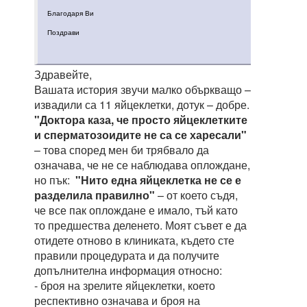
Благодаря Ви
Поздрави
Здравейте,
Вашата история звучи малко объркващо –
извадили са 11 яйцеклетки, дотук – добре.
"Доктора каза, че просто яйцеклетките
и сперматозоидите не са се харесали"
– това според мен би трябвало да
означава, че не се наблюдава оплождане,
но пък:
"Нито една яйцеклетка не се е
разделила правилно"
– от което съдя,
че все пак оплождане е имало, тъй като
то предшества деленето. Моят съвет е да
отидете отново в клиниката, където сте
правили процедурата и да получите
допълнителна информация относно:
- броя на зрелите яйцеклетки, което
респективно означава и броя на