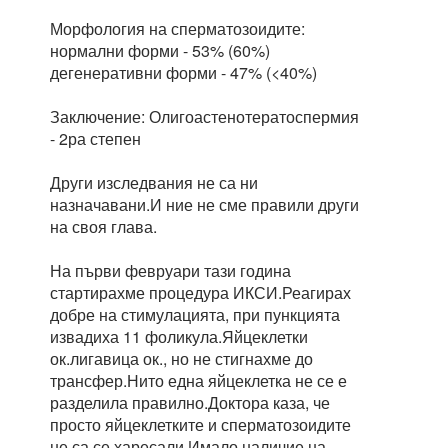
Морфология на сперматозоидите:
нормални форми - 53% (60%)
дегенеративни форми - 47% (<40%)
Заключение: Олигоастенотератоспермия
- 2ра степен
Други изследвания не са ни
назначавани.И ние не сме правили други
на своя глава.
На първи февруари тази година
стартирахме процедура ИКСИ.Реагирах
добре на стимулацията, при пункцията
извадиха 11 фоликула.Яйцеклетки
ок.лигавица ок., но не стигнахме до
трансфер.Нито една яйцеклетка не се е
разделила правилно.Доктора каза, че
просто яйцеклетките и сперматозоидите
не са се харесали.Имало наличие на