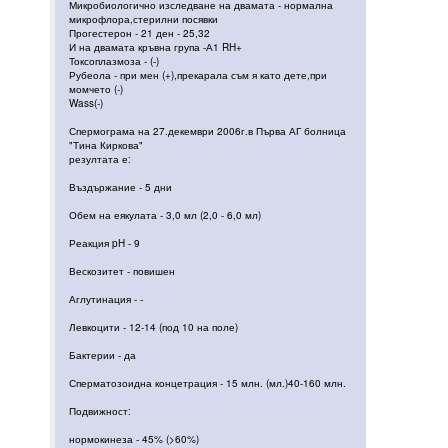
Микробиологично изследване на двамата - нормална
микрофлора,стерилни посявки
Прогестерон - 21 ден - 25,32
И на двамата кръвна група -А1 RH+
Токсоплазмоза - (-)
Рубеола - при мен (+),прекарала съм я като дете,при
момчето (-)
Wass(-)
Спермограма на 27.декември 2006г.в Първа АГ болница
"Тина Киркова"
резултата е:
Въздържание - 5 дни
Обем на еякулата - 3,0 мл (2,0 - 6,0 мл)
Реакция pH - 9
Вескозитет - повишен
Аглутинация - -
Левкоцити - 12-14 (под 10 на поле)
Бактерии - да
Сперматозоидна концетрация - 15 млн. (мл.)40-160 млн.
Подвижност:
нормокинеза - 45% (>60%)