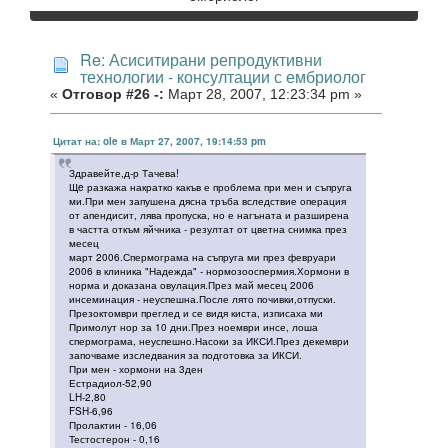
Re: Асиситирани репродуктивни
технологии - консултации с ембриолог
«
Отговор #26 -:
Март 28, 2007, 12:23:34 pm »
Цитат на: ole в Март 27, 2007, 19:14:53 pm
Здравейте,д-р Тачева!
Щe разкажа накратко какъв е проблема при мен и съпруга
ми.При мен запушена дясна тръба вследствие операция
от апендисит, лява пропуска, но е нагъната и разширена
в частта откъм яйчника - резултат от цветна снимка през
месец
март 2006.Спермограма на съпруга ми през февруари
2006 в клиника "Надежда" - нормозооспермия.Хормони в
норма и доказана овулация.През май месец 2006
инсеминация - неуспешна.После лято почивки,отпуски.
Презоктомври преглед и се видя киста, изписаха ми
Примолут нор за 10 дни.През ноември инсе, лоша
спермограма, неуспешно.Насоки за ИКСИ.През декември
започваме изследвания за подготовка за ИКСИ.
При мен - хормони на 3ден
Естрадиол-52,90
LH-2,80
FSH-6,96
Пролактин - 16,06
Тестостерон - 0,16