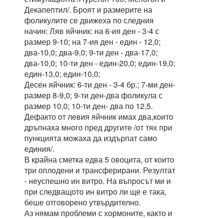
Декапептил/. Броят и размерите на
фоликулите се движеха по следния
начин: Ляв яйчник: на 6-ия ден - 3-4 с
размер 9-10; на 7-ия ден - един - 12,0;
два-10,0; два-9,0; 9-ти ден - два-17,0;
два-10,0; 10-ти ден - един-20,0; един-19,0;
един-13,0; един-10,0;
Десен яйчник: 6-ти ден - 3-4 бр.; 7-ми ден-
размер 8-9,0; 9-ти ден-два фоликула с
размер 10,0; 10-ти ден- два по 12,5.
Дефакто от левия яйчник имах два,които
дръпнаха много пред другите /от тях при
пункцията можаха да издърпат само
единия/.
В крайна сметка едва 5 овоцита, от които
три оплодени и трансферирани. Резултат
- неуспешно ин витро. На въпросът ми и
при следващото ин витро ли ще е така,
беше отговорено утвърдително.
Аз нямам проблеми с хормоните, както и