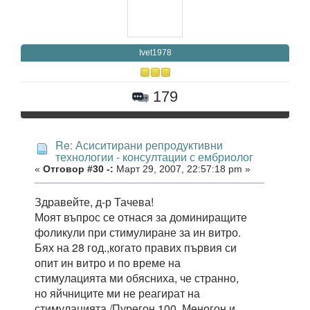
Ivet1978
179
Re: Асиситирани репродуктивни
технологии - консултации с ембриолог
«
Отговор #30 -:
Март 29, 2007, 22:57:18 pm »
Здравейте, д-р Тачева!
Моят въпрос се отнася за доминиращите
фоликули при стимулиране за ин витро.
Бях на 28 год.,когато правих първия си
опит ин витро и по време на
стимулацията ми обясниха, че странно,
но яйчниците ми не реагират на
стимулацията /Пурегон 100, Меногон и