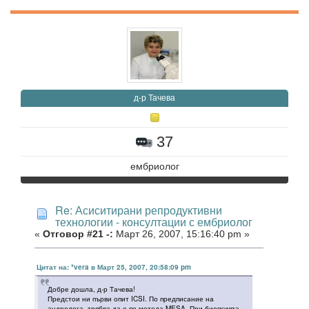
д-р Тачева
37
ембриолог
Re: Асиситирани репродуктивни
технологии - консултации с ембриолог
«
Отговор #21 -:
Март 26, 2007, 15:16:40 pm »
Цитат на: *vera в Март 25, 2007, 20:58:09 pm
Добре дошла, д-р Тачева!
Предстои ни първи опит ICSI. По предписание на
андролога, трябва да е по метода MESA. При биопсията