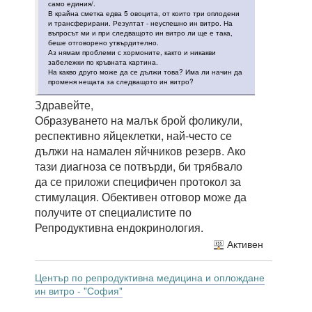
само единия/.
В крайна сметка едва 5 овоцита, от които три оплодени
и трансферирани. Резултат - неуспешно ин витро. На
въпросът ми и при следващото ин витро ли ще е така,
беше отговорено утвърдително.
Аз нямам проблеми с хормоните, както и никакви
забележки по кръвната картина.
На какво друго може да се дължи това? Има ли начин да
променя нещата за следващото ин витро?
Здравейте,
Образуването на малък брой фоликули,
респективно яйцеклетки, най-често се
дължи на намален яйчников резерв. Ако
тази диагноза се потвърди, би трябвало
да се приложи специфичен протокол за
стимулация. Обективен отговор може да
получите от специалистите по
Репродуктивна ендокринология.
Активен
Център по репродуктивна медицина и оплождане
ин витро - "София"