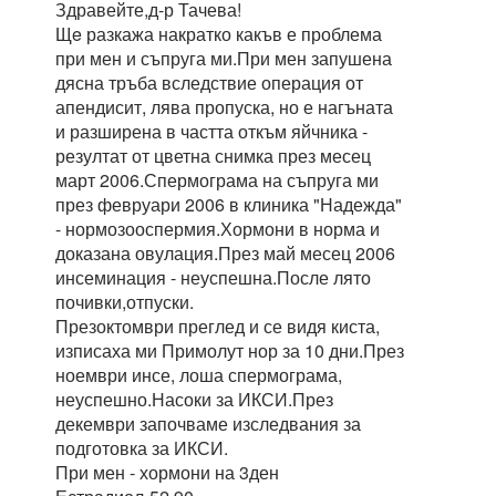
Здравейте,д-р Тачева!
Щe разкажа накратко какъв е проблема
при мен и съпруга ми.При мен запушена
дясна тръба вследствие операция от
апендисит, лява пропуска, но е нагъната
и разширена в частта откъм яйчника -
резултат от цветна снимка през месец
март 2006.Спермограма на съпруга ми
през февруари 2006 в клиника "Надежда"
- нормозооспермия.Хормони в норма и
доказана овулация.През май месец 2006
инсеминация - неуспешна.После лято
почивки,отпуски.
Презоктомври преглед и се видя киста,
изписаха ми Примолут нор за 10 дни.През
ноември инсе, лоша спермограма,
неуспешно.Насоки за ИКСИ.През
декември започваме изследвания за
подготовка за ИКСИ.
При мен - хормони на 3ден