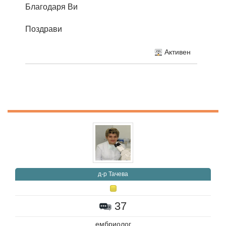
Благодаря Ви
Поздрави
Активен
д-р Тачева
37
ембриолог