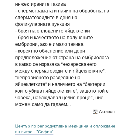
инжектираните такива
- спермограмата и начин на обработка на
сперматозоидите в деня на
фоликуларната пункция
- броя на оплодените яйцеклетки
- броя и качеството на получените
ембриони, ако е имало такива
- коректно обяснение или дори
предположение от страна на ембриолога
в какво се изразява “нехаресването
между сперматозодите и яйцеклетките”,
“неправилното разделяне на
яйцеклетките” и наличието на “бактерии,
които убиват яйцеклетките”, защото той е
човека, наблюдавал целия процес, ние
можем само да гадаем...
Активен
Център по репродуктивна медицина и оплождане
ин витро - "София"