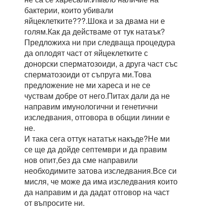
бактерии, които убивали
яйцеклетките???.Шока и за двама ни е
голям.Как да действаме от тук натаък?
Предложиха ни при следваща процедура
да оплодят част от яйцеклетките с
донорски сперматозоиди, а друга част със
сперматозоиди от съпруга ми.Това
предложение не ми хареса и не се
чуствам добре от него.Питах дали да не
направим имунологични и генетични
изследвания, отговора в общии линии е
не.
И така сега оттук нататък накъде?Не ми
се ще да дойде септември и да правим
нов опит,без да сме направили
необходимите затова изследвания.Все си
мисля, че може да има изследвания които
да направим и да дадат отговор на част
от въпросите ни.