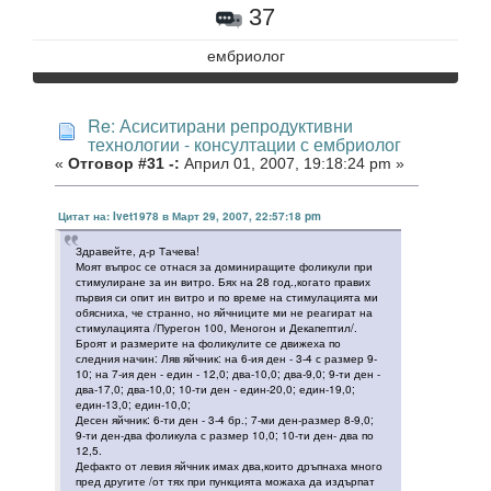
37
ембриолог
Re: Асиситирани репродуктивни
технологии - консултации с ембриолог
«
Отговор #31 -:
Април 01, 2007, 19:18:24 pm »
Цитат на: Ivet1978 в Март 29, 2007, 22:57:18 pm
Здравейте, д-р Тачева!
Моят въпрос се отнася за доминиращите фоликули при
стимулиране за ин витро. Бях на 28 год.,когато правих
първия си опит ин витро и по време на стимулацията ми
обясниха, че странно, но яйчниците ми не реагират на
стимулацията /Пурегон 100, Меногон и Декапептил/.
Броят и размерите на фоликулите се движеха по
следния начин: Ляв яйчник: на 6-ия ден - 3-4 с размер 9-
10; на 7-ия ден - един - 12,0; два-10,0; два-9,0; 9-ти ден -
два-17,0; два-10,0; 10-ти ден - един-20,0; един-19,0;
един-13,0; един-10,0;
Десен яйчник: 6-ти ден - 3-4 бр.; 7-ми ден-размер 8-9,0;
9-ти ден-два фоликула с размер 10,0; 10-ти ден- два по
12,5.
Дефакто от левия яйчник имах два,които дръпнаха много
пред другите /от тях при пункцията можаха да издърпат