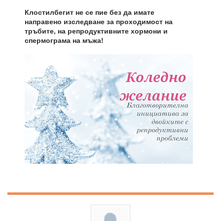
Клостилбегит не се пие без да имате
направено изследване за проходимост на
тръбите, на репродуктивните хормони и
спермограма на мъжа!