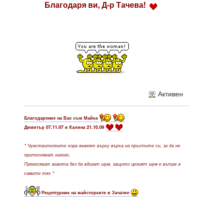
Благодаря ви, Д-р Тачева!
Активен
Благодарение на Вас съм Майка
Димитър 07.11.07 и Калина 21.10.09
* Чувствителните хора живеят върху върха на пръстите си, за да не
притесняват никого.
Прекосяват живота без да вдигат шум, защото целият шум е вътре в
самите тях *
Рецептурник на майсторките в Зачатие