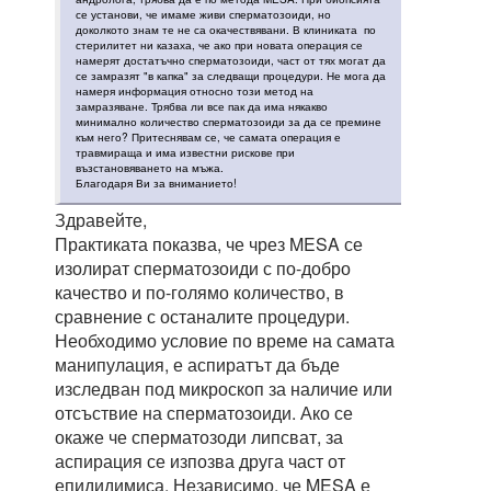
се установи, че имаме живи сперматозоиди, но
доколкото знам те не са окачествявани. В клиниката по
стерилитет ни казаха, че ако при новата операция се
намерят достатъчно сперматозоиди, част от тях могат да
се замразят "в капка" за следващи процедури. Не мога да
намеря информация относно този метод на
замразяване. Трябва ли все пак да има някакво
минимално количество сперматозоиди за да се премине
към него? Притеснявам се, че самата операция е
травмираща и има известни рискове при
възстановяването на мъжа.
Благодаря Ви за вниманието!
Здравейте,
Практиката показва, че чрез MESA се
изолират сперматозоиди с по-добро
качество и по-голямо количество, в
сравнение с останалите процедури.
Необходимо условие по време на самата
манипулация, е аспиратът да бъде
изследван под микроскоп за наличие или
отсъствие на сперматозоиди. Ако се
окаже че сперматозоди липсват, за
аспирация се изпозва друга част от
епидидимиса. Независимо, че MESA е