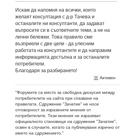
Искам да напомня на всички, които
желаят консултация с д-р Тачева и
останалите ни консултанти, да задават
въпросите си в съответните теми, а не на
лични бележки. Това правило сме
възприели с две цели - да улесним
работата на консултантите и да направим
информацията достъпна и за останалите
потребители.
Благодаря за разбирането!
Активен
"Форумите са място за свободна дискусия между
потребителите на сайта при спазване на
правилата. Сдружение "Зачатие" не носи
отговорност за изразените мнения от
потребителите. Тези мнения не изразяват
официалното становище на сдружение "Зачатие",
освен в случаите, когато са публикувани изрично от
името на сдружението."