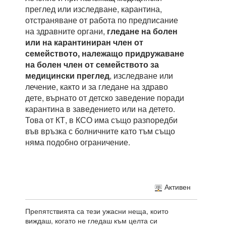
преглед или изследване, карантина,
отстраняване от работа по предписание
на здравните органи,
гледане на болен
или на карантиниран член от
семейството, належащо придружаване
на болен член от семейството за
медицински преглед
, изследване или
лечение, както и за гледане на здраво
дете, върнато от детско заведение поради
карантина в заведението или на детето.
Това от КТ, в КСО има също разпоредби
във връзка с болничните като тъм също
няма подобно ограничение.
Активен
Препятствията са тези ужасни неща, които
виждаш, когато не гледаш към целта си