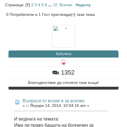
Страници: [
]
2
3
4
5
6
12
Всички
1
...
Надолу
0 Потребители и 1 Гост преглежда(т) тази тема.
Бубулина
1352
Благоденствие да сполети тази къща!
Въпроси от всеки и за всичко
«
-:
Януари 14, 2014, 10:04:16 am »
И веднага на темата:
Има ли право бащата на болничен за