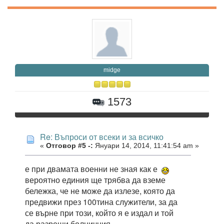
midge
1573
Re: Въпроси от всеки и за всичко
«
Отговор #5 -:
Януари 14, 2014, 11:41:54 am »
е при двамата военни не зная как е
вероятно единия ще трябва да вземе
бележка, че не може да излезе, която да
предвижи през 100тина служители, за да
се върне при този, който я е издал и той
да разреши болничния.