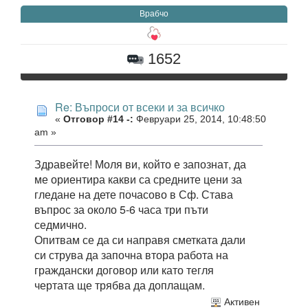
Врабчо
1652
Re: Въпроси от всеки и за всичко
«
Отговор #14 -:
Февруари 25, 2014, 10:48:50
am »
Здравейте! Моля ви, който е запознат, да
ме ориентира какви са средните цени за
гледане на дете почасово в Сф. Става
въпрос за около 5-6 часа три пъти
седмично.
Опитвам се да си направя сметката дали
си струва да започна втора работа на
граждански договор или като тегля
чертата ще трябва да доплащам.
Активен