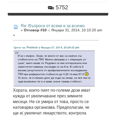
5752
Re: Въпроси от всеки и за всичко
«
Отговор #10 -:
Януари 31, 2014, 10:10:20 am
»
Цитат на: Pesheck в Януари 27, 2014, 20:29:32 pm
И аз с въпрос. Знам, че много от вас са наясно със
стойностите на TSH. Моята свекърва е с операция „от
гуша“, както казва тя. Редовно си пие елтироксина или
заместител някакъв, изследва се на 6 м. В събота ѝ
взехме резултатите от профилактичните изследвания -
TSH при референтни стойности до 4,20 тя има 57,3
.
То ясно, че я спеших днес да ходи на лекар, но все пак се
чудя възможно ли е и какво значи такава стойност.
Хората, които пият по-големи дози имат
нужда от увеличаване през зимните
месеци. Не се умира от това, просто се
натоварва организма. Предполагам, че
ще и( увеличат лекарството, контрола