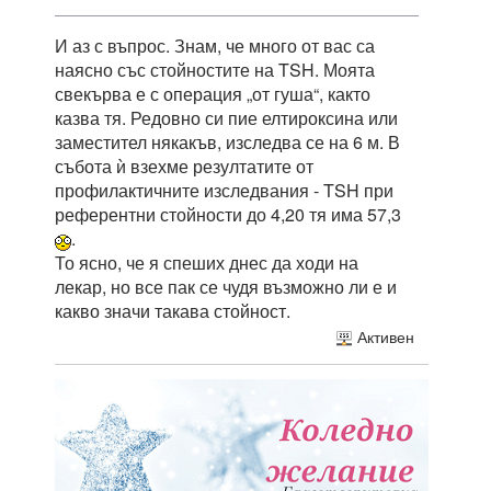
И аз с въпрос. Знам, че много от вас са
наясно със стойностите на TSH. Моята
свекърва е с операция „от гуша“, както
казва тя. Редовно си пие елтироксина или
заместител някакъв, изследва се на 6 м. В
събота ѝ взехме резултатите от
профилактичните изследвания - TSH при
референтни стойности до 4,20 тя има 57,3
.
То ясно, че я спеших днес да ходи на
лекар, но все пак се чудя възможно ли е и
какво значи такава стойност.
Активен