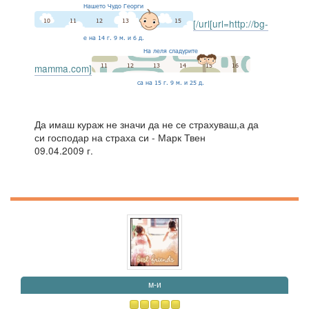
[/url[url=http://bg-
mamma.com]
Да имаш кураж не значи да не се страхуваш,а да
си господар на страха си - Марк Твен
09.04.2009 г.
м-и