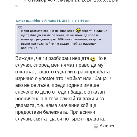
«
Отговор #6 -:
Януари 14, 2014, 13:09:31 pm
»
Цитат на: midge в Януари 14, 2014, 11:41:54 am
е при двамата военни не зная как е
вероятно единия
ще трябва да вземе бележка, че не може да излезе,
която да предвижи през 100тина служители, за да се
върне при този, който я е издал и той да разреши
болничния.
Виждам, че ги разбираш нещата
Но в
случая, според мен нямат право да му
отказват, защото едва ли в разпоредбата
изрично е упоменато "майка" или "баща" /
ако не се лъжа, преди години имаше
спечелено дело от един баща с отказан
болничен/, а в този случай тя важи и за
двамата, т.е. няма значение кой ще
предостави бележката. При всички
случаи, смятат да си потърсят правата...
Активен