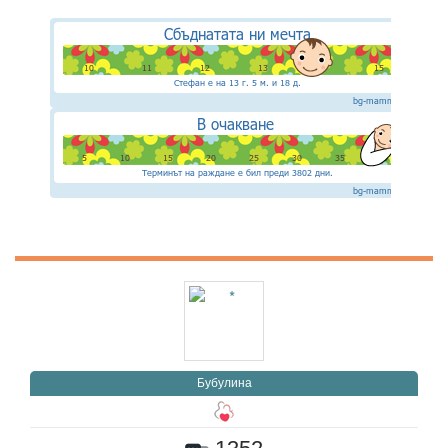
Бубулина