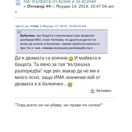
Re: Въпроси от всеки и за всичко
«
Отговор #4 -:
Януари 14, 2014, 10:47:04 am
»
Цитат на: midge в Януари 14, 2014, 10:43:34 am
Бубулина
, ако бащата е военизиран (ако правилно
разбирам МО), искат бележка, че другия родител не
можа да излезе в болничен. имаме приятели военни и
при тях е така, някаква вътрешна разпоредба им е.
Да и двамата са военни
И майката и
бащата. Та явно за тая "вътрешна
разпоредба" иде реч, макар да не ми е
много ясно, защо ИМА значение кой от
двамата е в болничен...
Активен
"Това,което не ни убива, ни прави по-силни!"