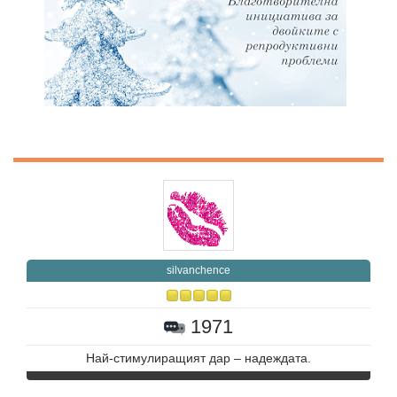
silvanchence
1971
Най-стимулиращият дар – надеждата.