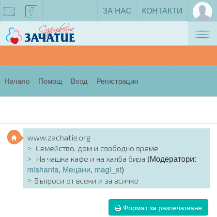
ЗА НАС
КОНТАКТИ
Tog
zachatie@gmail.com
facebook
nav
Начало
Помощ
Вход
Регистрация
www.zachatie.org
Семейство, дом и свободно време
(Модератори:
На чашка кафе и на халба бира
mishanta
,
Мецани
,
magi_st
)
Въпроси от всеки и за всичко
Формат за разпечатване