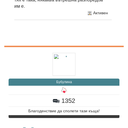
им е.
Активен
Бубулина
1352
Благоденствие да сполети тази къща!