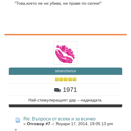
"Това,което не ни убива, ни прави по-силни!"
silvanchence
1971
Най-стимулиращият дар – надеждата.
Re: Въпроси от всеки и за всичко
«
Отговор #7 -:
Януари 17, 2014, 19:05:13 pm
»