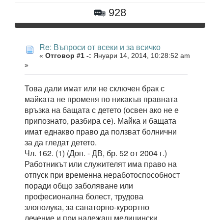
928
Re: Въпроси от всеки и за всичко
«
Отговор #1 -:
Януари 14, 2014, 10:28:52 am
»
Това дали имат или не сключен брак с
майката не променя по никакъв правната
връзка на бащата с детето (освен ако не е
припознато, разбира се). Майка и бащата
имат еднакво право да ползват болнични
за да гледат детето.
Чл. 162. (1) (Доп. - ДВ, бр. 52 от 2004 г.)
Работникът или служителят има право на
отпуск при временна неработоспособност
поради общо заболяване или
професионална болест, трудова
злополука, за санаторно-курортно
лечение и при належащ медицински