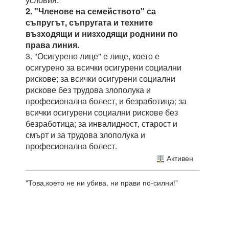
2. "Членове на семейството" са
съпругът, съпругата и техните
възходящи и низходящи роднини по
права линия.
3. "Осигурено лице" е лице, което е
осигурено за всички осигурени социални
рискове; за всички осигурени социални
рискове без трудова злополука и
професионална болест, и безработица; за
всички осигурени социални рискове без
безработица; за инвалидност, старост и
смърт и за трудова злополука и
професионална болест.
Активен
"Това,което не ни убива, ни прави по-силни!"