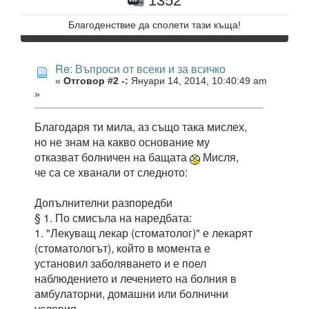
1352
Благоденствие да сполети тази къща!
Re: Въпроси от всеки и за всичко
«
Отговор #2 -:
Януари 14, 2014, 10:40:49 am
»
Благодаря ти мила, аз също така мислех,
но не знам на какво основание му
отказват болничен на бащата
Мисля,
че са се хванали от следното:
Допълнителни разпоредби
§ 1. По смисъла на наредбата:
1. "Лекуващ лекар (стоматолог)" е лекарят
(стоматологът), който в момента е
установил заболяването и е поел
наблюдението и лечението на болния в
амбулаторни, домашни или болнични
условия.