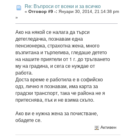
Re: Въпроси от всеки и за всичко
«
Отговор #9 -:
Януари 30, 2014, 21:14:38 pm
»
Ако на някой се налага да търси
детегледачка, познавам една
пенсионерка, страхотна жена, много
възпитана и търпелива, гледаше детето
на нашите приятели от 1 г. до тръгването
му на градина, и сега се нуждае от
работа.
Доста време е работила е в софийско
одз, лично я познавам, има карта за
градски транспорт, така че района не я
притеснява, пък и не взима скъпо.
Ако ви е нужна жена за почистване,
обадете се.
Активен