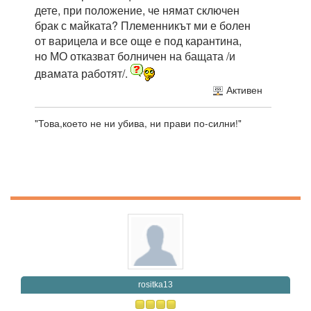
дете, при положение, че нямат сключен
брак с майката? Племенникът ми е болен
от варицела и все още е под карантина,
но МО отказват болничен на бащата /и
двамата работят/.
Активен
"Това,което не ни убива, ни прави по-силни!"
rositka13