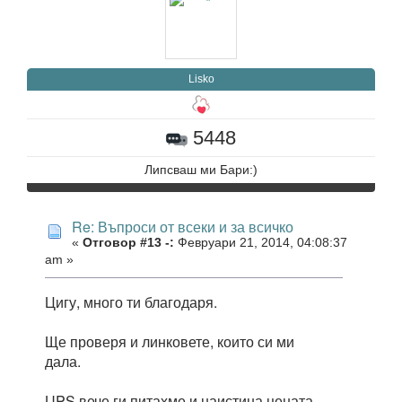
Lisko
5448
Липсваш ми Бари:)
Re: Въпроси от всеки и за всичко
«
Отговор #13 -:
Февруари 21, 2014, 04:08:37
am »
Цигу, много ти благодаря.
Ще проверя и линковете, които си ми
дала.
UPS вече ги питахме и наистина цената