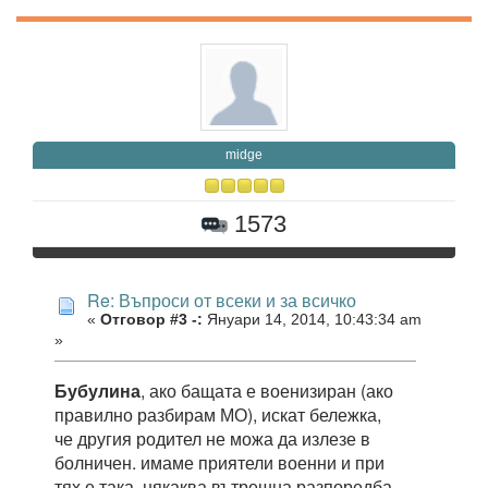
midge
1573
Re: Въпроси от всеки и за всичко
«
Отговор #3 -:
Януари 14, 2014, 10:43:34 am
»
Бубулина
, ако бащата е военизиран (ако
правилно разбирам МО), искат бележка,
че другия родител не можа да излезе в
болничен. имаме приятели военни и при
тях е така, някаква вътрешна разпоредба