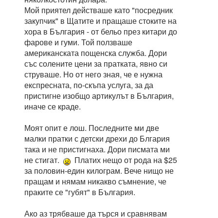
Мой приятел действаше като "посредник
закупчик" в Щатите и пращаше стоките на
хора в България - от бельо през китари до
фарове и гуми. Той ползваше
американската пощенска служба. Дори
със солените цени за пратката, явно си
струваше. Но от него зная, че е нужна
експресната, по-скъпа услуга, за да
пристигне изобщо артикулът в България,
иначе се краде.
Моят опит е лош. Последните ми две
малки пратки с детски дрехи до Блгария
така и не пристигнаха. Дори писмата ми
не стигат.
Платих нещо от рода на $25
за половин-един килограм. Вече нищо не
пращам и нямам никакво съмнение, че
праките се "губят" в България.
Ако аз трябваше да търся и сравнявам