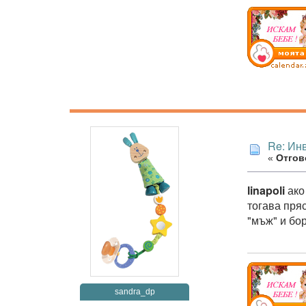
Re: Ин
«
Отгово
linapoli
ако
тогава пря
"мъж" и бо
sandra_dp