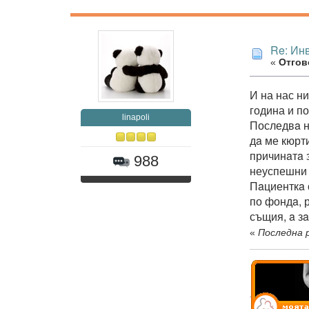
Re: Ин
«
Отгово
И на нас н
година и п
linapoli
Последвa н
дa ме кюрт
причинaтa 
988
неуспешни 
Пaциенткa 
по фондa, 
същия, a з
«
Последна р