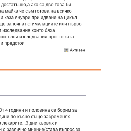
достатъчно,а ако са две това би
на майка че съм готова на всичко
ми каза януари при идване на цикъл
и ще започнат стимулациите или първо
и изследвания които бяха
лнителни изследвания,просто каза
ми предстои
Активен
От 4 години и половина се борим за
одини по-късно също забременях
 лекарите...3 дни кървях и
 с различно мнение(става въпрос за