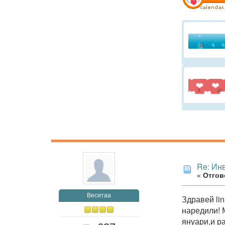
Re: Ин
«
Отгово
Веситаа
Здравей lin
наредили! 
януари,и р