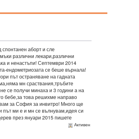
д спонтанен аборт и сле
 мъки различни лекари,различни
ака и ненастъпи! Септември 2014
ста-ендометриозата се беше върнала!
тори път остраняване на гадната
яма,няма мн сраствания,тръбите
не се получи минаха и 3 години а на
то бебе,за това решихме направо
авам за София за инвитро! Много ще
 път ми е и мн се вълнувам,идея си
 щерев през януари 2015 пишете
Активен