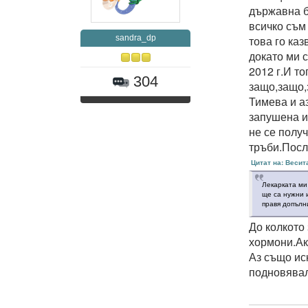
държавна б
всичко съм
sandra_dp
това го каз
докато ми с
2012 г.И т
304
защо,защо,
Тимева и а
запушена и
не се полу
тръби.После
Цитат на: Весит
Лекарката ми
ще са нужни 
правя допълн
До колкото
хормони.Ак
Аз също ис
подновявал