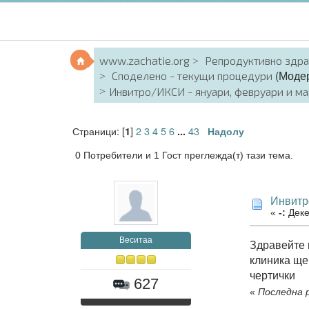
www.zachatie.org
Репродуктивно здр
(Моде
Споделено - текущи процедури
Инвитро/ИКСИ - януари, февруари и мар
Страници: [
]
2
3
4
5
6
43
1
...
Надолу
0 Потребители и 1 Гост преглежда(т) тази тема.
Инвитр
«
-:
Деке
Веситаа
Здравейте м
клиника ще
чертички
627
«
Последна р