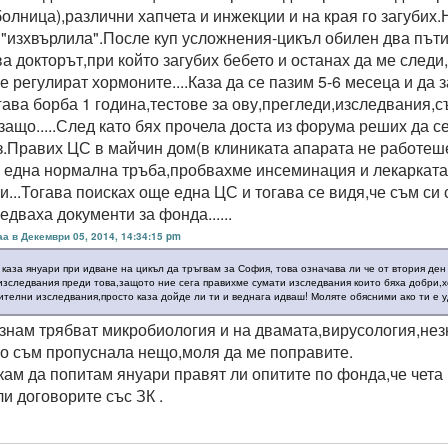
олница),различни хапчета и инжекции и на края го загубих.
 "изхвърлила".После куп усложнения-цикъл обилен два път
ва докторът,при който загубих бебето и останах да ме след
е регулират хормоните....Каза да се пазим 5-6 месеца и да 
огава борба 1 година,тестове за ову,прегледи,изследвания,
защо.....След като бях прочела доста из форума реших да с
з.Правих ЦС в майчин дом(в клиниката апарата не работеше
 една нормална тръба,пробвахме инсеминация и лекарката 
чи...Тогава поисках още една ЦС и тогава се видя,че съм си
дваха документи за фонда......
аа в Декември 05, 2014, 14:34:15 pm
 каза януари при идване на цикъл да тръгвам за София, това означава ли че от втория де
изследвания преди това,защото ние сега правихме сумати изследвания които бяха добри,х
ителни изследвания,просто каза дойде ли ти и веднага идваш! Моляте обясними ако ти е 
 знам трябват микробиология и на двамата,вирусология,нез
о съм пропуснала нещо,моля да ме поправите.
кам да попитам януари правят ли опитите по фонда,че чета
и договорите със ЗК .