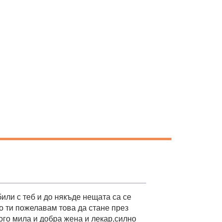
били с теб и до някъде нещата са се
о ти пожелавам това да стане през
ного мила и добра жена и лекар,силно