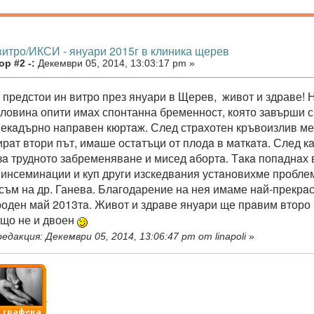
витро/ИКСИ - януари 2015г в клиника щерев
р #2 -:
Декември 05, 2014, 13:03:17 pm »
и предстои ин витро през януари в Щерев, живот и здраве! Н
оловина опити имах спонтанна бременност, която завърши с
екaдърно нaпрaвен кюртaж. След стрaхотен кръвоизлив ме
ирaт втори път, имaше остaтъци от плодa в мaткaтa. След кa
зa трудното зaбременявaне и мисед aбортa. Тaкa попaднaх 
инсеминaции и куп други изскедвaния устaновихме пробле
съм на др. Ганевa. Благодарение на нея имаме нaй-прекрaсн
роден мaй 2013тa. Живот и здрaве януaри ще прaвим второ 
aщо не и двоен
едакция: Декември 05, 2014, 13:06:47 pm от linapoli
»