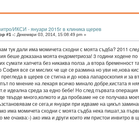
витро/ИКСИ - януари 2015г в клиника щерев
р #1 -:
Декември 03, 2014, 15:08:49 pm »
нам тук дали има момичета сходни с моята съдба? 2011 сле
ия беше доказана моята ендометриоза! 3 години ходене по
их сумати хапчета без никаква полза ,а втора бременност т
до София все си мислих че ще се размина но уви не,нова ки
2 прегледа в щерев се стигна и до нова лапароскопия и за в
и път по мнение на лекаря всичко минало добре,кистата я н
т.е идеална среда за едно бебе! Но след първата операция 
де твърде много,колкото и да пробваме не се получава мое
ъзстановявам се сега,и януари при идваме на цикъл замин
ако има момичета сходни с моята съдба нека пишат,за първи
о ме очаква:-) ако има и други които им пристои инвитро в