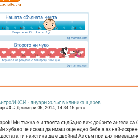
витро/ИКСИ - януари 2015г в клиника щерев
р #3 -:
Декември 05, 2014, 14:34:15 pm »
apoli! Мн тъжна е и твоята съдба,но виж добрите ангели са 
Мн хубаво че искаш да имаш още едно бебе,а аз най-искрен
адостата ти наистина да е двойна! Аз съм при д-р тимева,м