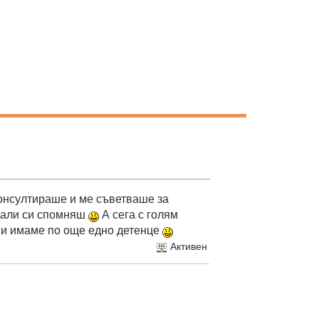
консултираше и ме съветваше за
али си спомняш
А сега с голям
си имаме по още едно детенце
Активен