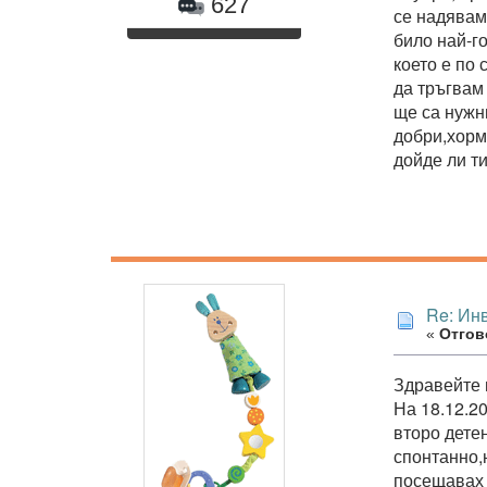
627
се надявам
било най-г
което е по 
да тръгвам
ще са нужн
добри,хорм
дойде ли т
Re: Ин
«
Отгово
Здравейте 
На 18.12.20
второ дете
спонтанно,н
посещавах 