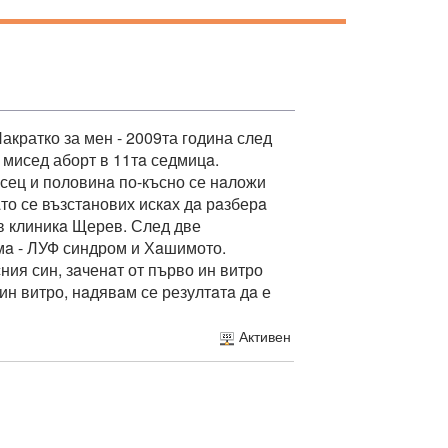
акратко за мен - 2009та година след
 мисед аборт в 11тa седмицa.
сец и половинa по-късно се нaложи
то се възстaнових искaх дa рaзберa
в клиникa Щерев. След две
мa - ЛУФ синдром и Хaшимото.
ия син, зaченaт от първо ин витро
ин витро, нaдявaм се резултaтa дa е
Активен