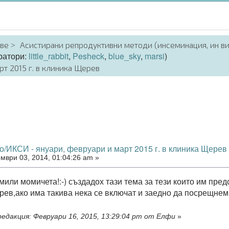
аве
Асистирани репродуктивни методи (инсеминация, ин в
ратори:
little_rabbit
,
Pesheck
,
blue_sky
,
marsi
)
т 2015 г. в клиника Щерев
о/ИКСИ - януари, февруари и март 2015 г. в клиника Щерев
мври 03, 2014, 01:04:26 am »
или момичета!:-) създадох тази тема за тези които им пред
рев,ако има такива нека се включат и заедно да посрещнем 
едакция: Февруари 16, 2015, 13:29:04 pm от Елфи
»