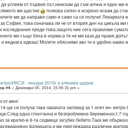
 да успеем от първия път,неискам да съм алчна и едно ми е 
олямото ми щастие
толкова силно и искрено искам да ста
силите ми да направя само и само са се получи! Лекарката 
 за София, това означава ли че от втория ден на цикъла м
и изследвания преди това,защото ние сега правихме сумат
оните ми също бяха в норми,а тя не ми каза да правя допъ
и и веднага идваш! Моляте обясними ако ти е удобно какво 
витро/ИКСИ - януари 2015г в клиника щерев
р #4 -:
Декември 05, 2014, 15:05:31 pm »
и от мен!
14 ще си получа така чаканата заповед за 1 опит ин- витро.
нце.След една спонтанна и безпроблемна беременност,7 г
о за кратко-в 6-та седмица загубих бебето.Така ме объркаха
всекидневно болницата и ме преглеждаха различни доктори