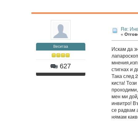
Re: Ин
«
Отгово
Веситаа
Искам да з
лапароскоп
мнения,изп
627
стигнах и 
Така след 
киста! Тоз
проходими,
мен ми дой
инвитро! В
се радвам 
нямам какв