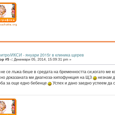
витро/ИКСИ - януари 2015г в клиника щерев
р #5 -:
Декември 05, 2014, 15:09:31 pm »
 не се лъжа беше в средата на бременността си,когато ме 
сно доказаната ми диагноза-хипофункция на ЩЗ
незнам д
рба за още едно бебенце
Успех и дано заедно успеем да 