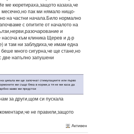
Не ме кюретираха,защото казаха,че
и месечно,но пак ми нямало нищо-
и,но на частни начала.Било нормално
започваме с опитите от началото на
сълзи,нерви,разочарование и
е насоча към клиника Щерев и д-р
) и там ни заблудиха,че имам една
беше много сигурна,че ще стане,но
 с две напълно запушени
н на цикъла ми ще започнат стимулациите или първо
ормоните ми също бяха в норми,а тя не ми каза да
удобно какво ми предстои
нам за други,щом си пускала
 коментари,че не правили,защото
Активен