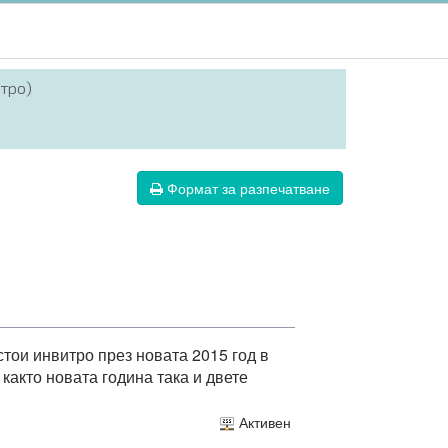
итро)
Формат за разпечатване
стои инвитро през новата 2015 год в
както новата година така и двете
Активен