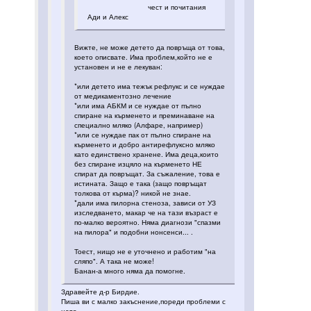
чест и почитания
Ади и Алекс
Вижте, не може детето да повръща от това,
което описвате. Има проблем,който не е
установен и не е лекуван:
*или детето има тежък рефлукс и се нуждае
от медикаментозно лечение
*или има АБКМ и се нуждае от пълно
спиране на кърменето и преминаване на
специално мляко (Алфаре, например)
*или се нуждае пак от пълно спиране на
кърменето и добро антирефлуксно мляко
като единствено хранене. Има деца,които
без спиране изцяло на кърменето НЕ
спират да повръщат. За съжаление, това е
истината. Защо е така (защо повръщат
толкова от кърма)? никой не знае.
*дали има пилорна стеноза, зависи от УЗ
изследването, макар че на тази възраст е
по-малко вероятно. Няма диагнози "спазми
на пилора" и подобни нонсенси... .
Тоест, нищо не е уточнено и работим "на
сляпо". А така не може!
Банан-а много няма да помогне.
Здравейте д-р Бирдие.
Пиша ви с малко закъснение,пореди проблеми с
нета.