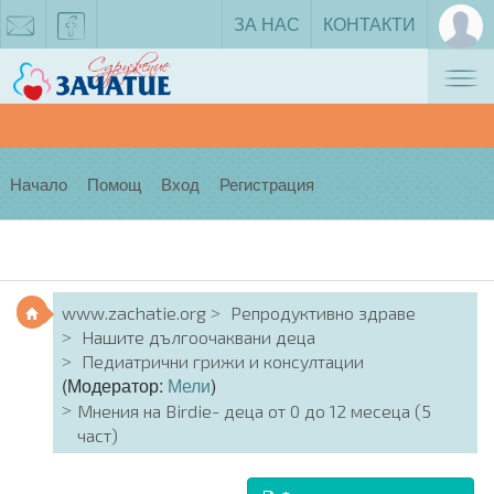
ЗА НАС
КОНТАКТИ
Tog
zachatie@gmail.com
facebook
nav
Начало
Помощ
Вход
Регистрация
www.zachatie.org
Репродуктивно здраве
Нашите дългоочаквани деца
Педиатрични грижи и консултации
(Модератор:
Мели
)
Мнения на Birdie- деца от 0 до 12 месеца (5
част)