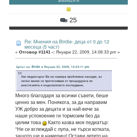
antonia1978
25
Re: Мнения на Birdie- деца от 0 до 12
месеца (5 част)
«
Отговор #1141 -:
Януари 22, 2009, 14:08:33 pm »
Цитат на: Birdie в Януари 22, 2009, 13:24:11 pm
Ако педиатърът Ви не намира проблемни находки, аз
лично малко се притеснявам от процедурата по
анестезията и ендоскопското изследване.
Много благодаря за всички съвети, беше
ценно за мен. Понякога, за да направим
УЖ добро за децата и за най-вече за
наше успокоение ги тормозим без да
целим това
Както казва моя педиатър:
"Не се вглеждай с лупа, не търси котката,
защото ще я намериш! Остави детето на