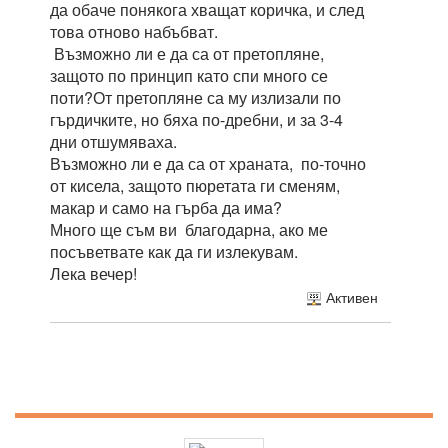
да обаче понякога хващат коричка, и след
това отново набъбват.
Възможно ли е да са от претопляне,
защото по принцип като спи много се
поти?От претопляне са му излизали по
гърдичките, но бяха по-дребни, и за 3-4
дни отшумяваха.
Възможно ли е да са от храната, по-точно
от кисела, защото пюретата ги сменям,
макар и само на гърба да има?
Много ще съм ви благодарна, ако ме
посъветвате как да ги излекувам.
Лека вечер!
Активен