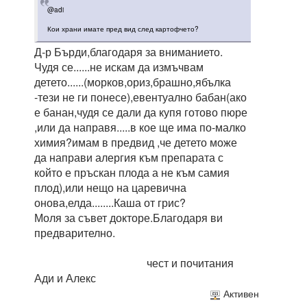
@adi
Кои храни имате пред вид след картофчето?
Д-р Бърди,благодаря за вниманието.
Чудя се......не искам да измъчвам
детето......(морков,ориз,брашно,ябълка
-тези не ги понесе),евентуално бабан(ако
е банан,чудя се дали да купя готово пюре
,или да направя.....в кое ще има по-малко
химия?имам в предвид ,че детето може
да направи алергия към препарата с
който е пръскан плода а не към самия
плод),или нещо на царевична
онова,елда........Каша от грис?
Моля за съвет докторе.Благодаря ви
предварително.
чест и почитания
Ади и Алекс
Активен