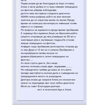
Първо,искам да ви благодаря,за бърз отговор.
Алекс е вече добре,от в чера нямаме повърщане
на фонтан,обрива избледнява.
детето има поставена следната диагноза-
АБКМ+тежък рефлукс,който по мое мнение
започна да се израства малко по малко.Преди
време ни изписаха мотилиум,но нямнаше голям
ефект,и го спряхме.
По въпроса за кърменето,преди време пробвахме
2 седмици без кърмене,беше на Фризопеп,който
упорито отказваше да пие,изпиваше по 50 мл и
започваше рев и заспиваше гладна,Но отново
имаше повърщане на фонтан.
Алфаре също пробвахме,категорично отказва да
го пие.Дори и 10 мл не е изпила.Пробвахме и
антирефлуксно мляко,получи се
диярия,обрив,много силно повърщане на
фонтан.....
Аз пазя строга диета ,без нищо
млечно,телешко,соево,ядки ,подправки.........
Но определено трябва да кажа,че отъ както
прояде картофчето,незная дали е съвпадение,но
повърщанията много се разредиха.
Докторе,искам да захраня Алекс,но незная кои
храни са подходящи при тази нейна диагноза.
Моля за съвет.Благодаря докторе.
чест и почитания Ади и Алекс