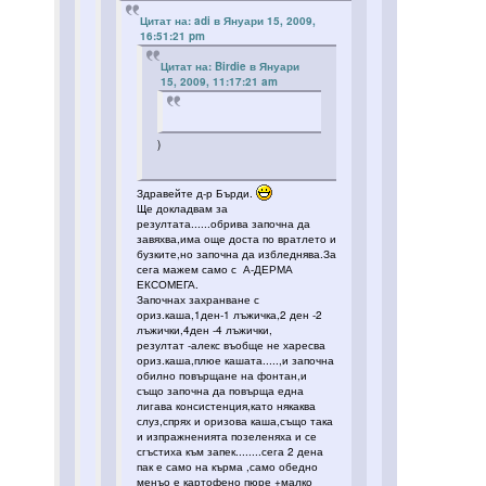
Цитат на: adi в Януари 15, 2009,
16:51:21 pm
Цитат на: Birdie в Януари
15, 2009, 11:17:21 am
)
Здравейте д-р Бърди.
Ще докладвам за
резултата......обрива започна да
завяхва,има още доста по вратлето и
бузките,но започна да избледнява.За
сега мажем само с А-ДЕРМА
ЕКСОМЕГА.
Започнах захранване с
ориз.каша,1ден-1 лъжичка,2 ден -2
лъжички,4ден -4 лъжички,
резултат -алекс въобще не харесва
ориз.каша,плюе кашата.....,и започна
обилно повърщане на фонтан,и
също започна да повърща една
лигава консистенция,като някаква
слуз,спрях и оризова каша,също така
и изпражненията позеленяха и се
сгъстиха към запек........сега 2 дена
пак е само на кърма ,само обедно
менъо е картофено пюре +малко