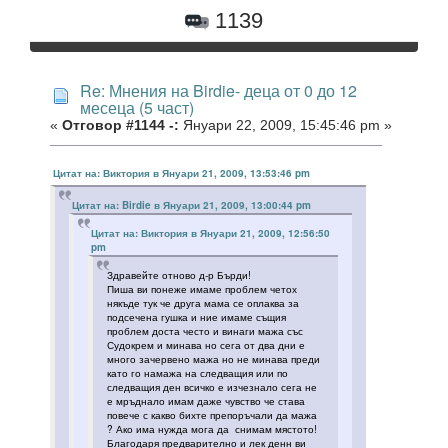
1139
Re: Мнения на Birdie- деца от 0 до 12
месеца (5 част)
«
Отговор #1144 -:
Януари 22, 2009, 15:45:46 pm »
Цитат на: Виктория в Януари 21, 2009, 13:53:46 pm
Цитат на: Birdie в Януари 21, 2009, 13:00:44 pm
Цитат на: Виктория в Януари 21, 2009, 12:56:50
pm
Здравейте отново д-р Бърди!
Пиша ви понеже имаме проблем четох
някъде тук че друга мама се оплаква за
подсечена гушка и ние имаме същия
проблем доста често и винаги мажа със
Судокрем и минава но сега от два дни е
много зачервено мажа но не минава преди
като го намажа на следващия или по
следващия ден всичко е изчезнало сега не
е мръднало имам даже чувство че става
повече с какво бихте препоръчали да мажа
? Ако има нужда мога да снимам мястото!
Благодаря предварително и лек денн ви