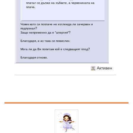
плачът се дължи на зъбките, а червенината на
плача.
Човек като си поплаче не изглежда ли зачервен и
подпухнал?
Защо непременно да е "алергия"?
Благодаря, и аз така си помислих.
Мога ли да Ви попитам кой е следващият плод?
Благодаря отново.
Активен