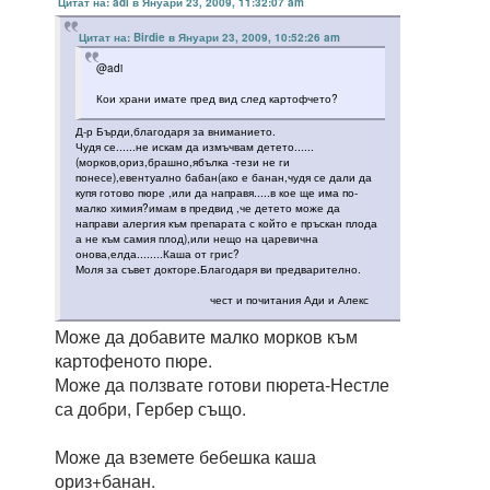
Цитат на: adi в Януари 23, 2009, 11:32:07 am
Цитат на: Birdie в Януари 23, 2009, 10:52:26 am
@adi
Кои храни имате пред вид след картофчето?
Д-р Бърди,благодаря за вниманието.
Чудя се......не искам да измъчвам детето......
(морков,ориз,брашно,ябълка -тези не ги
понесе),евентуално бабан(ако е банан,чудя се дали да
купя готово пюре ,или да направя.....в кое ще има по-
малко химия?имам в предвид ,че детето може да
направи алергия към препарата с който е пръскан плода
а не към самия плод),или нещо на царевична
онова,елда........Каша от грис?
Моля за съвет докторе.Благодаря ви предварително.
чест и почитания Ади и Алекс
Може да добавите малко морков към
картофеното пюре.
Може да ползвате готови пюрета-Нестле
са добри, Гербер също.
Може да вземете бебешка каша
ориз+банан.