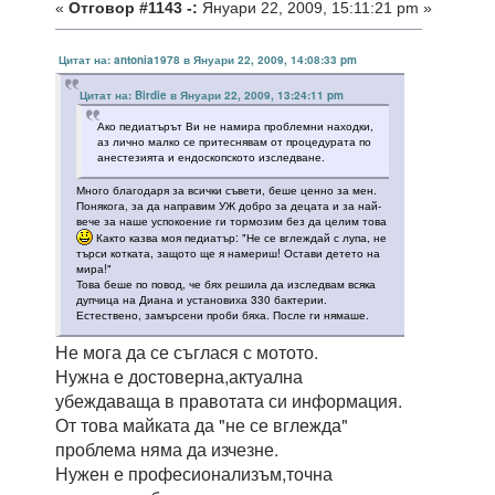
«
Отговор #1143 -:
Януари 22, 2009, 15:11:21 pm »
Цитат на: antonia1978 в Януари 22, 2009, 14:08:33 pm
Цитат на: Birdie в Януари 22, 2009, 13:24:11 pm
Ако педиатърът Ви не намира проблемни находки,
аз лично малко се притеснявам от процедурата по
анестезията и ендоскопското изследване.
Много благодаря за всички съвети, беше ценно за мен.
Понякога, за да направим УЖ добро за децата и за най-
вече за наше успокоение ги тормозим без да целим това
Както казва моя педиатър: "Не се вглеждай с лупа, не
търси котката, защото ще я намериш! Остави детето на
мира!"
Това беше по повод, че бях решила да изследвам всяка
дупчица на Диана и установиха 330 бактерии.
Естествено, замърсени проби бяха. После ги нямаше.
Не мога да се съглася с мотото.
Нужна е достоверна,актуална
убеждаваща в правотата си информация.
От това майката да "не се вглежда"
проблема няма да изчезне.
Нужен е професионализъм,точна