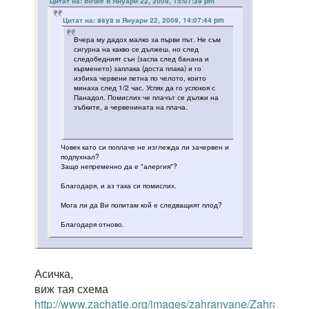
Цитат на: Birdie в Януари 22, 2009, 15:07:39 pm
Цитат на: asya в Януари 22, 2009, 14:07:44 pm
Вчера му дадох малко за първи път. Не съм
сигурна на какво се дължеш, но след
следобедният сън (заспа след банана и
кърменето) заплака (доста плака) и го
избиха червени петна по челото, които
минаха след 1/2 час. Успях да го успокоя с
Панадол. Помислих че плачът се дължи на
зъбките, а червенината на плача.
Човек като си поплаче не изглежда ли зачервен и
подпухнал?
Защо непременно да е "алергия"?
Благодаря, и аз така си помислих.
Мога ли да Ви попитам кой е следващият плод?
Благодаря отново.
Асичка,
виж тая схема
http://www.zachatie.org/images/zahranvane/Zahranvane