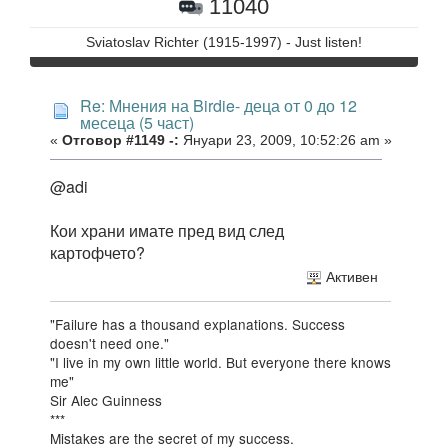
11040
Sviatoslav Richter (1915-1997) - Just listen!
Re: Мнения на Birdie- деца от 0 до 12
месеца (5 част)
«
Отговор #1149 -:
Януари 23, 2009, 10:52:26 am »
@adi
Кои храни имате пред вид след
картофчето?
Активен
"Failure has a thousand explanations. Success
doesn't need one."
"I live in my own little world. But everyone there knows
me"
Sir Alec Guinness
***
Mistakes are the secret of my success.