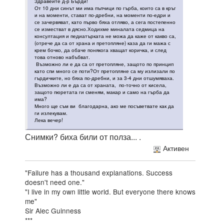
Здравейте д-р Бърди!
От 10 дни синът ми има пъпчици по гърба, които са в кръг
и на моменти, стават по-дребни, на моменти по-едри и
се зачервяват, като първо бяха отляво, а сега постепенно
се изместват в дясно.Ходихме миналата седмица на
консултация и педиатърката не можа да каже от какво са,
(отрече да са от храна и претопляне) каза да ги мажа с
крем бочко, да обаче понякога хващат коричка, и след
това отново набъбват.
Възможно ли е да са от претопляне, защото по принцип
като спи много се поти?От претопляне са му излизали по
гърдичките, но бяха по-дребни, и за 3-4 дни отшумяваха.
Възможно ли е да са от храната, по-точно от кисела,
защото пюретата ги сменям, макар и само на гърба да
има?
Много ще съм ви благодарна, ако ме посъветвате как да
ги излекувам.
Лека вечер!
Снимки? биха били от полза... .
Активен
"Failure has a thousand explanations. Success
doesn't need one."
"I live in my own little world. But everyone there knows
me"
Sir Alec Guinness
***