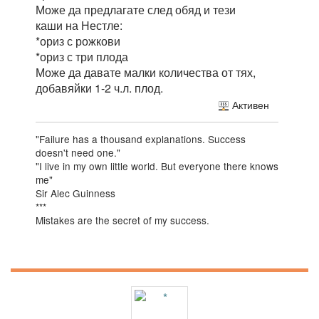
Може да предлагате след обяд и тези
каши на Нестле:
*ориз с рожкови
*ориз с три плода
Може да давате малки количества от тях,
добавяйки 1-2 ч.л. плод.
Активен
"Failure has a thousand explanations. Success
doesn't need one."
"I live in my own little world. But everyone there knows
me"
Sir Alec Guinness
***
Mistakes are the secret of my success.