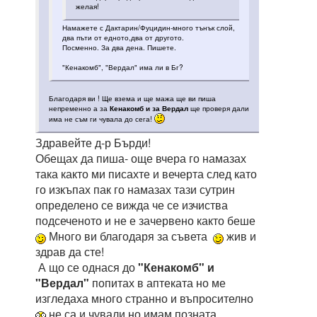
желая!
Намажете с Дактарин/Фуцидин-много тънък слой,
два пъти от едното,два от другото.
Посменно. За два дена. Пишете.
"Кенакомб", "Вердал" има ли в Бг?
Благодаря ви ! Ще взема и ще мажа ще ви пиша
непременно а за
Кенакомб и за Вердал
ще проверя дали
има не съм ги чувала до сега!
Здравейте д-р Бърди!
Обещах да пиша- още вчера го намазах
така както ми писахте и вечерта след като
го изкъпах пак го намазах тази сутрин
определено се вижда че се изчиства
подсеченото и не е зачервено както беше
Много ви благодаря за съвета
жив и
здрав да сте!
А що се однася до
"Кенакомб" и
"Вердал"
попитах в аптеката но ме
изгледаха много странно и въпросително
не са и чували но имам позната