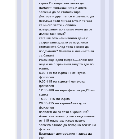
кърма.От вчера започнаха да
намалят повърщанията и алекс
започна да се стабилизира.
Докторе,и друг път се е случвало да
повърща тази лигава слуз,и тогава
са много чести и обилни
повърщанията,на какво може да се
дължи тази слуз?
сега ще починем няколко дена с
захранване,докато се поуспокои
стомахчето.След това с какво да
продължим? 8Oкакво е мнението ви
за банан?
Имам още един въпрос.....алекс все
още е на 6 хранения,защото яде по-
малко.
6.00-110 мл кърма +1мензурка
фризопеп
9.00-115 мл кърма+1мензурка
фризопеп
12.30-100 мл картофено пюре,20 мл
кърма
15.00 -115 мл кърма
20.30-115 мл кърма+1мензурка
фризопеп
проблем ли са тези 6 хранения?
Алекс има апетит,и ще изяде повече
от 115 мл,но ако изяде повече
започва отново да повърща всичко на
фонтан.
Благодаря докторе,жив и здрав да
сте.