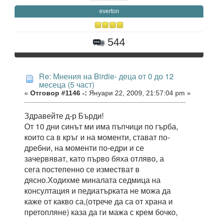
everton
544
Re: Мнения на Birdie- деца от 0 до 12
месеца (5 част)
«
Отговор #1146 -:
Януари 22, 2009, 21:57:04 pm »
Здравейте д-р Бърди!
От 10 дни синът ми има пъпчици по гърба,
които са в кръг и на моменти, стават по-
дребни, на моменти по-едри и се
зачервяват, като първо бяха отляво, а
сега постепенно се изместват в
дясно.Ходихме миналата седмица на
консултация и педиатърката не можа да
каже от какво са,(отрече да са от храна и
претопляне) каза да ги мажа с крем бочко,