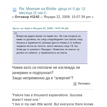
Re: Мнения на Birdie- деца от 0 до 12
месеца (5 част)
«
Отговор #1142 -:
Януари 22, 2009, 15:07:39 pm »
Цитат на: asya в Януари 22, 2009, 14:07:44 pm
Вчера му дадох малко за първи път. Не съм сигурна на
какво се дължеш, но след следобедният сън (заспа след
банана и кърменето) заплака (доста плака) и го избиха
червени петна по челото, които минаха след 1/2 час.
Успях да го успокоя с Панадол. Помислих че плачът се
дължи на зъбките, а червенината на плача.
Човек като си поплаче не изглежда ли
зачервен и подпухнал?
Защо непременно да е "алергия"?
Активен
"Failure has a thousand explanations. Success
doesn't need one."
"I live in my own little world. But everyone there knows