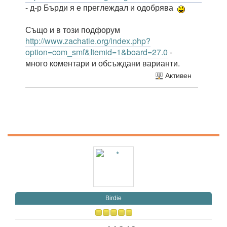
- д-р Бърди я е преглеждал и одобрява
Също и в този подфорум
http://www.zachatie.org/index.php?
option=com_smf&Itemid=1&board=27.0
-
много коментари и обсъждани варианти.
Активен
Birdie