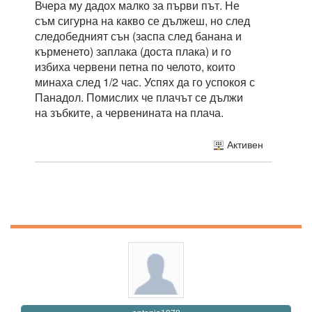
Вчера му дадох малко за първи път. Не
съм сигурна на какво се дължеш, но след
следобедният сън (заспа след банана и
кърменето) заплака (доста плака) и го
избиха червени петна по челото, които
минаха след 1/2 час. Успях да го успокоя с
Панадол. Помислих че плачът се дължи
на зъбките, а червенината на плача.
Активен