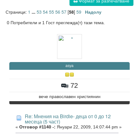
Формат за разпечатване
Страници:
1
53
54
55
56
57
[
]
59
...
58
Надолу
0 Потребители и 1 Гост преглежда(т) тази тема.
asya
72
вече православен християнин
Re: Мнения на Birdie- деца от 0 до 12
месеца (5 част)
«
Отговор #1140 -:
Януари 22, 2009, 14:07:44 pm »