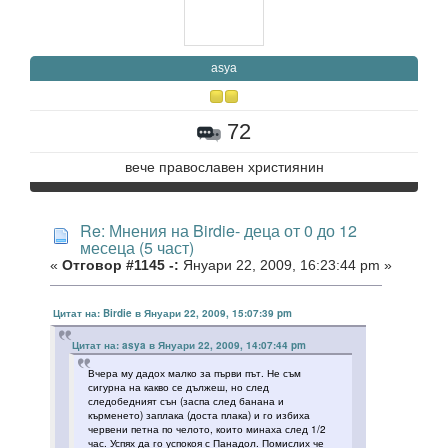
asya
72
вече православен християнин
Re: Мнения на Birdie- деца от 0 до 12
месеца (5 част)
«
Отговор #1145 -:
Януари 22, 2009, 16:23:44 pm »
Цитат на: Birdie в Януари 22, 2009, 15:07:39 pm
Цитат на: asya в Януари 22, 2009, 14:07:44 pm
Вчера му дадох малко за първи път. Не съм
сигурна на какво се дължеш, но след
следобедният сън (заспа след банана и
кърменето) заплака (доста плака) и го избиха
червени петна по челото, които минаха след 1/2
час. Успях да го успокоя с Панадол. Помислих че