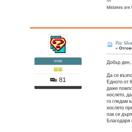
***
Mistakes are 
Re: Мне
«
Отгово
Добър ден,
vivita
Да се възп
81
Едното от 
даже помпо
нослето, да
го гледам 
нослето пр
пак се дър
Благодаря 