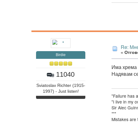
Re: Мне
«
Отгово
Birdie
Има хрема 
Надявам се
11040
Sviatoslav Richter (1915-
1997) - Just listen!
"Failure has 
"I live in my
Sir Alec Guin
***
Mistakes are 