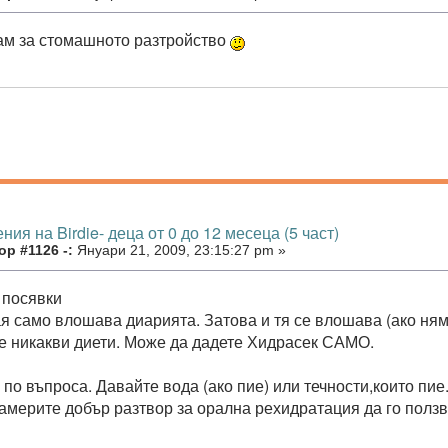
м за стомашното разтройство
ния на Birdie- деца от 0 до 12 месеца (5 част)
р #1126 -:
Януари 21, 2009, 23:15:27 pm »
 посявки
ая само влошава диарията. Затова и тя се влошава (ако ня
е никакви диети. Може да дадете Хидрасек САМО.
по въпроса. Давайте вода (ако пие) или течности,които пие.
америте добър разтвор за орална рехидратация да го полз