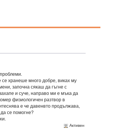
 проблеми.
е се хранеше много добре, виках му
ени, започна сякаш да гъгне с
 захапе и суче, направо ми е мъка да
пкомер физиологичен разтвор в
ритеснява е че давенвто продължава,
 да се помогне?
хи.
Активен