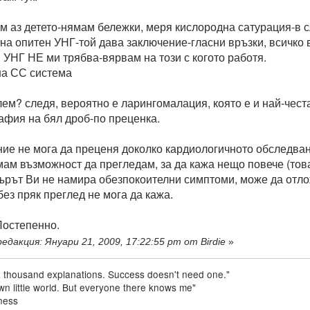
м аз детето-нямам бележки, меря кислородна сатурация-в 
на опитен УНГ-той дава заключение-гласни връзки, всичко в
и УНГ НЕ ми трябва-вярвам на този с когото работя.
на СС система
ем? следя, вероятно е ларингомалация, която е и най-чест
афия на бял дроб-по преценка.
ние не мога да преценя доколко кардиологичното обследван
мам възможност да прегледам, за да кажа нещо повече (тов
ърът Ви не намира обезпокоителни симптоми, може да отло
ез пряк преглед не мога да кажа.
Постепенно.
едакция: Януари 21, 2009, 17:22:55 pm от Birdie
»
a thousand explanations. Success doesn't need one."
 own little world. But everyone there knows me"
ness