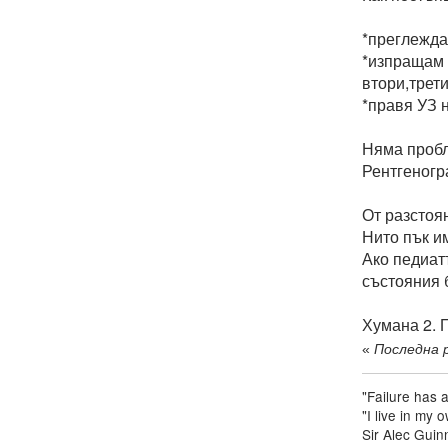
*преглежда
*изпращам 
втори,трет
*правя УЗ 
Няма пробл
Рентгеногр
От разстоя
Нито пък и
Ако педиат
състояния б
Хумана 2. 
«
Последна р
"Failure has 
"I live in my
Sir Alec Guin