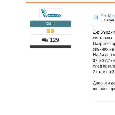
Re: Мне
«
Отгово
Chinni
Д-р Бърди 
синът ми е
129
Накратко п
звъннах на
На 3и ден 
37,5-37,7 
след прегл
2 пъти по 3
Днес 3ти д
ще нося пр