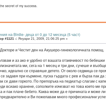
the secret of my success.
ния на Birdie- деца от 0 до 12 месеца (5 част)
р #1121 -:
Януари 21, 2009, 21:06:25 pm »
 Докторе и Честит ден на Акушеро-гинекологичната помощ.
олзвам и аз ако е удобно от вашата отзивчивост по бебешки
близначетата ми, сега на 1 месец и три дни, сучеше и въобщ
чко, идеално се справяше детето. От около седмица се пром
 се задавя при кърмене, пуска гърдата с рев и бърза пак да
как се дави горкото. По препоръка на педиатър слагам с ка
еди всиако хранене, сополките изчезват но това което ме п
па и пак плаче бебето. Каква може да е причината и може ли
предварително и Ви пожелавам много професионални успе