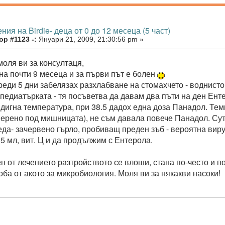
ния на Birdie- деца от 0 до 12 месеца (5 част)
р #1123 -:
Януари 21, 2009, 21:30:56 pm »
моля ви за консултаця,
 на почти 9 месеца и за първи път е болен
реди 5 дни забелязах разхлабване на стомахчето - воднист
 педиатърката - тя посъветва да давам два пъти на ден Ент
вдигна температура, при 38.5 дадох една доза Панадол. Те
(мерено под мишницата), не съм давала повече Панадол. Су
еда- зачервено гърло, пробиващ преден зъб - вероятна ви
.5 мл, вит. Ц и да продължим с Ентерола.
ен от лечението разтройството се влоши, стана по-често и 
оба от акото за микробиология. Моля ви за някакви насоки!