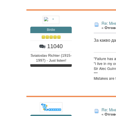
Re: Мне
«
Отгово
Birdie
За какво д
11040
Sviatoslav Richter (1915-
"Failure has 
1997) - Just listen!
"I live in my
Sir Alec Guin
***
Mistakes are 
Re: Мне
«
Отгово