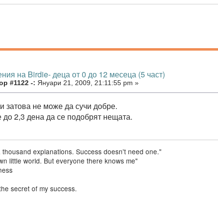
ния на Birdie- деца от 0 до 12 месеца (5 част)
р #1122 -:
Януари 21, 2009, 21:11:55 pm »
и затова не може да сучи добре.
 до 2,3 дена да се подобрят нещата.
a thousand explanations. Success doesn't need one."
 own little world. But everyone there knows me"
ness
the secret of my success.