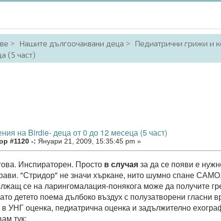
аве
Нашите дългоочаквани деца
Педиатрични грижи и к
а (5 част)
ния на Birdie- деца от 0 до 12 месеца (5 част)
р #1120 -:
Януари 21, 2009, 15:35:45 pm »
това. Инспираторен. Просто
в случая
за да се появи е нуж
прави. "Стридор" не значи хъркане, нито шумно спане САМО
ължащ се на ларингомалация-понякога може да получите г
ато детето поема дълбоко въздух с полузатворени гласни връ
 в УНГ оценка, педиатрична оценка и задължително ехогра
ам тук: