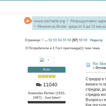
www.zachatie.org
Репродуктивно здр
Мнения на Birdie- деца от 0 до 12 месец
Страници:
1
52
53
54
55
56
[
]
58
59
...
57
Надолу
0 Потребители и 1 Гост преглежда(т) тази тема.
Re: Мне
«
Отгово
Birdie
Стридор е 
винаги го 
11040
стридор, д
Sviatoslav Richter (1915-
стридор ког
1997) - Just listen!
Въпросът е
Как постъпв