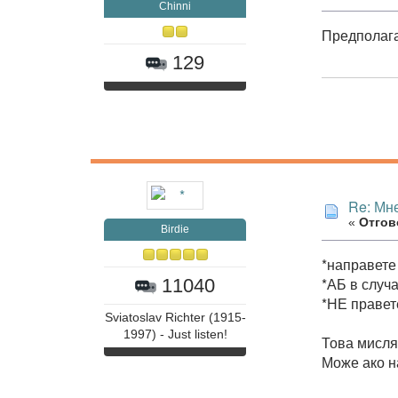
Chinni
Предполага
129
Re: Мне
«
Отгово
Birdie
*направете
*АБ в случ
11040
*НЕ правет
Sviatoslav Richter (1915-
1997) - Just listen!
Това мисля 
Може ако н