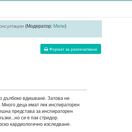
(Модератор:
Мели
)
онсултации
Формат за разпечатване
но дълбоко вдишване. Затова не
. Много деца имат лек инспираторен
решна представа за инспираторен
зки...но си е пак стридор.
фско кардиологично изследване.