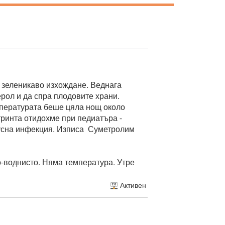
о зеленикаво изхождане. Веднага
ерол и да спра плодовите храни.
мпературата беше цяла нощ около
тринта отидохме при педиатъра -
русна инфекция. Изписа Суметролим
по-воднисто. Няма температура. Утре
Активен