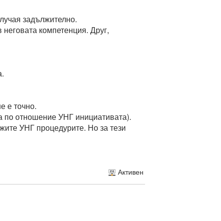
случая задължително.
 неговата компетенция. Друг,
а.
е е точно.
а по отношение УНГ инициативата).
жите УНГ процедурите. Но за тези
Активен