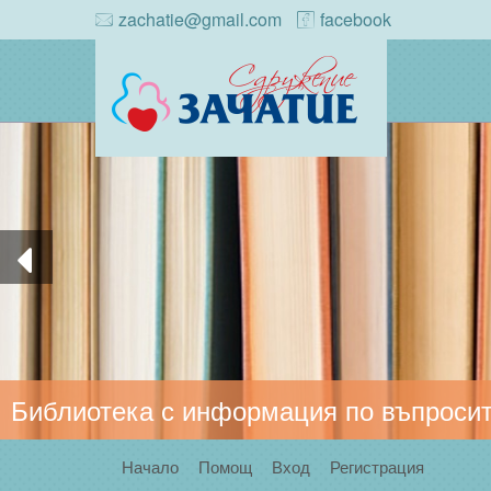
zachatie@gmail.com
facebook
Библиотека с информация по въпросит
Начало
Помощ
Вход
Регистрация