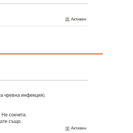
Активен
ма чревна инфекция).
 Не сокчета.
вате също.
Активен