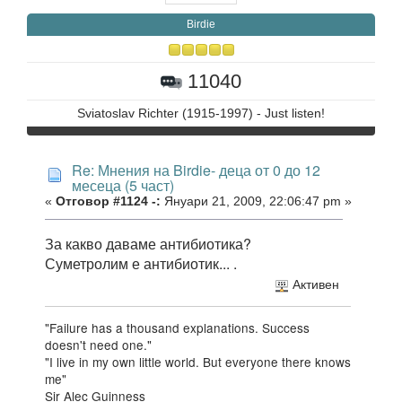
Birdie
11040
Sviatoslav Richter (1915-1997) - Just listen!
Re: Мнения на Birdie- деца от 0 до 12
месеца (5 част)
«
Отговор #1124 -:
Януари 21, 2009, 22:06:47 pm »
За какво даваме антибиотика?
Суметролим е антибиотик... .
Активен
"Failure has a thousand explanations. Success
doesn't need one."
"I live in my own little world. But everyone there knows
me"
Sir Alec Guinness