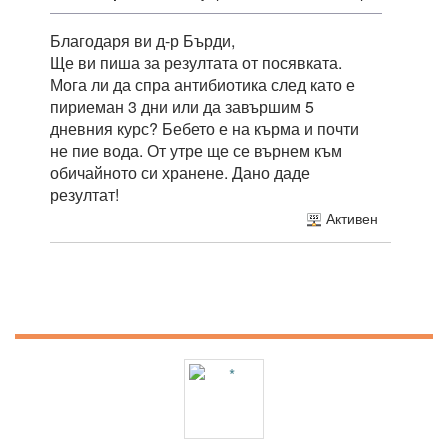
Благодаря ви д-р Бърди,
Ще ви пиша за резултата от посявката.
Мога ли да спра антибиотика след като е
пириеман 3 дни или да завършим 5
дневния курс? Бебето е на кърма и почти
не пие вода. От утре ще се върнем към
обичайното си хранене. Дано даде
резултат!
Активен