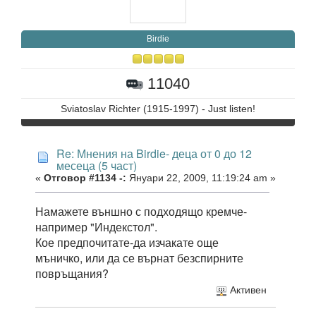
Birdie
11040
Sviatoslav Richter (1915-1997) - Just listen!
Re: Мнения на Birdie- деца от 0 до 12
месеца (5 част)
«
Отговор #1134 -:
Януари 22, 2009, 11:19:24 am »
Намажете външно с подходящо кремче-
например "Индекстол".
Кое предпочитате-да изчакате още
мъничко, или да се върнат безспирните
повръщания?
Активен