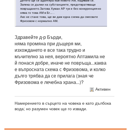
Детето ще се адаптира към новото АМ, надявам се.
Запека се дължи на субстанциите, предотвратяващи
повръщането.Затова Хуман АР тук е без конкуренция-но
няма го това АМ в Бг... .
Ако не стане това, ще ви дам една схема да смесвате
Фризовом с нормално АМ.
Здравейте д-р Бърди,
няма промяна при дъщеря ми,
изхождането е все така трудно и
мъчително за нея, вероятно Аптамила не
й понася добре, иначе не повръща...каква
е въпросната схема с Фризовома, и колко
дълго трябва да се прилага (зная че
Фризовома е лечебна храна...)?
Активен
Намерението в сърцето на човека е като дълбока
вода; но разумен човек ще го извади.