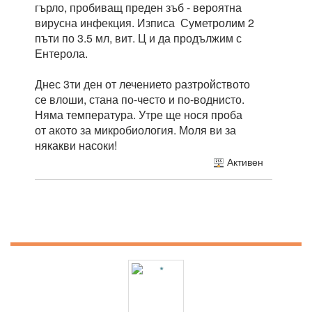
гърло, пробиващ преден зъб - вероятна
вирусна инфекция. Изписа Суметролим 2
пъти по 3.5 мл, вит. Ц и да продължим с
Ентерола.
Днес 3ти ден от лечението разтройството
се влоши, стана по-често и по-воднисто.
Няма температура. Утре ще нося проба
от акото за микробиология. Моля ви за
някакви насоки!
Активен