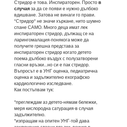
Стридор е това. Инспираторен. Просто
в
случая
за да се появи е нужно дълбоко
вдишване. Затова не винаги го прави.
"Стридор" не значи хъркане, нито шумно
спане САМО. Много деца имат лек
инспираторен стридор, дължащ се на
ларингомалация-понякога може да
получите грешна представа за
инспираторен стридор когато детето
поема дълбоко въздух с полузатворени
гласни връзки...но си е пак стридор.
Въпросът е в УНГ оценка, педиатрична
оценка и задължително ехографско
кардиологично изследване.
Как постъпвам тук:
*преглеждам аз детето-нямам бележки,
меря кислородна сатурация-в случая
задължително.
*изпращам на опитен УНГ-той дава
заключение-гласни връзки, всичко в