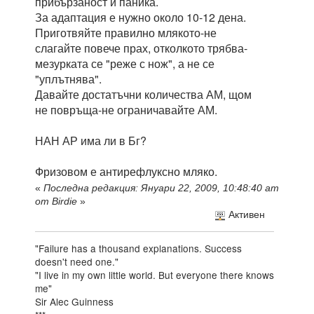
прибързаност и паника.
За адаптация е нужно около 10-12 дена.
Приготвяйте правилно млякото-не
слагайте повече прах, отколкото трябва-
мезурката се "реже с нож", а не се
"уплътнява".
Давайте достатъчни количества АМ, щом
не повръща-не ограничавайте АМ.
НАН АР има ли в Бг?
Фризовом е антирефлуксно мляко.
«
Последна редакция: Януари 22, 2009, 10:48:40 am
от Birdie
»
Активен
"Failure has a thousand explanations. Success
doesn't need one."
"I live in my own little world. But everyone there knows
me"
Sir Alec Guinness