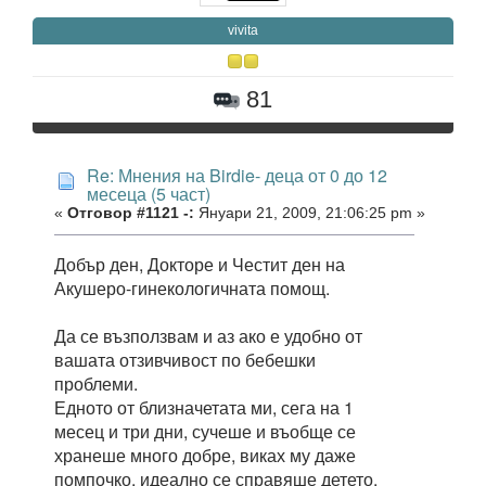
vivita
81
Re: Мнения на Birdie- деца от 0 до 12
месеца (5 част)
«
Отговор #1121 -:
Януари 21, 2009, 21:06:25 pm »
Добър ден, Докторе и Честит ден на
Акушеро-гинекологичната помощ.
Да се възползвам и аз ако е удобно от
вашата отзивчивост по бебешки
проблеми.
Едното от близначетата ми, сега на 1
месец и три дни, сучеше и въобще се
хранеше много добре, виках му даже
помпочко, идеално се справяше детето.