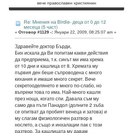
вече православен християнин
Re: Мнения на Birdie- деца от 0 до 12
месеца (5 част)
«
Отговор #1129 -:
Януари 22, 2009, 08:25:07 am »
Здравейте доктор Бърди,
Бих искала да Ви попитам какви действия
да предприема, т.к. синът ми има хрема
от 10 дни и кашлица от 8. Хремата му
първия ден беше съпроводена с много
кихания и имаше много секрет. Вече
секретооделянето е много по-слабо, но
въпреки това го има. Най-много кашля
през ноща, когато спи. Давала съм му
само два пъти Панадол (долните 2 зъба
се опитват да пробият венеца и затова) и
му слагам физиологичен разтвор в
нослето, а също и инхалации пак с този
разтвор. За кашлицата му давам