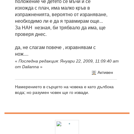
положение че детето се мъчи и се
изхожда с плач, има малко кръв в
изпражненията, вероятно от израняване,
необходимо ли е да я травмирам още...
За НАН незная, би трябвало да има, ще
проверя днес.
да, не слагам повече , изравнявам с
нож....
«
Последна редакция: Януари 22, 2009, 11:09:40 am
от Daliаnna
»
Активен
Намерението в сърцето на човека е като дълбока
вода; но разумен човек ще го извади.