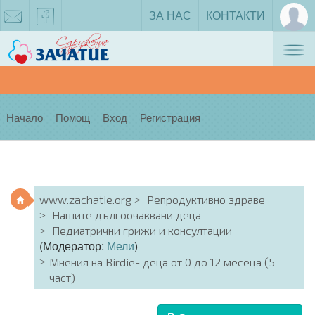
ЗА НАС
КОНТАКТИ
Tog
zachatie@gmail.com
facebook
nav
Начало
Помощ
Вход
Регистрация
www.zachatie.org
Репродуктивно здраве
Нашите дългоочаквани деца
Педиатрични грижи и консултации
(Модератор:
Мели
)
Мнения на Birdie- деца от 0 до 12 месеца (5
част)