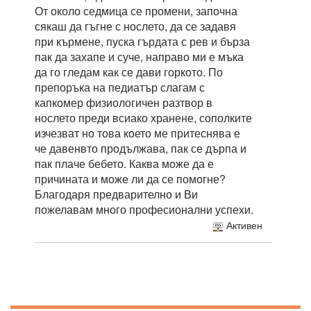
От около седмица се промени, започна
сякаш да гъгне с нослето, да се задавя
при кърмене, пуска гърдата с рев и бърза
пак да захапе и суче, направо ми е мъка
да го гледам как се дави горкото. По
препоръка на педиатър слагам с
капкомер физиологичен разтвор в
нослето преди всиако хранене, сополките
изчезват но това което ме притеснява е
че давенвто продължава, пак се дърпа и
пак плаче бебето. Каква може да е
причината и може ли да се помогне?
Благодаря предварително и Ви
пожелавам много професионални успехи.
Активен