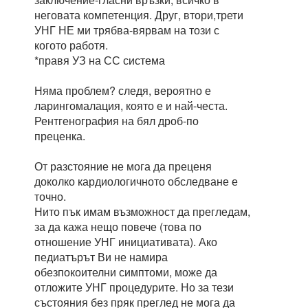
неговата компетенция. Друг, втори,трети
УНГ НЕ ми трябва-вярвам на този с
когото работя.
*правя УЗ на СС система
Няма проблем? следя, вероятно е
ларингомалация, която е и най-честа.
Рентгенография на бял дроб-по
преценка.
От разстояние не мога да преценя
доколко кардиологичното обследване е
точно.
Нито пък имам възможност да прегледам,
за да кажа нещо повече (това по
отношение УНГ инициативата). Ако
педиатърът Ви не намира
обезпокоителни симптоми, може да
отложите УНГ процедурите. Но за тези
състояния без пряк преглед не мога да