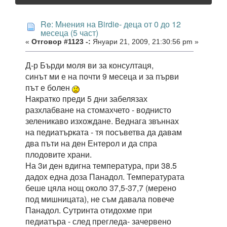
Re: Мнения на Birdie- деца от 0 до 12
месеца (5 част)
«
Отговор #1123 -:
Януари 21, 2009, 21:30:56 pm »
Д-р Бърди моля ви за консултаця,
синът ми е на почти 9 месеца и за първи
път е болен
Накратко преди 5 дни забелязах
разхлабване на стомахчето - воднисто
зеленикаво изхождане. Веднага звъннах
на педиатърката - тя посъветва да давам
два пъти на ден Ентерол и да спра
плодовите храни.
На 3и ден вдигна температура, при 38.5
дадох една доза Панадол. Температурата
беше цяла нощ около 37,5-37,7 (мерено
под мишницата), не съм давала повече
Панадол. Сутринта отидохме при
педиатъра - след прегледа- зачервено