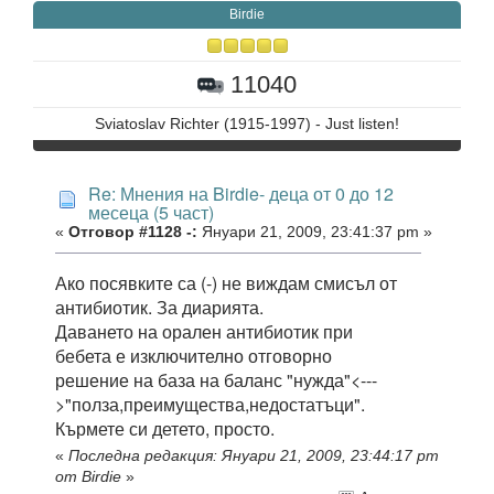
Birdie
11040
Sviatoslav Richter (1915-1997) - Just listen!
Re: Мнения на Birdie- деца от 0 до 12
месеца (5 част)
«
Отговор #1128 -:
Януари 21, 2009, 23:41:37 pm »
Ако посявките са (-) не виждам смисъл от
антибиотик. За диарията.
Даването на орален антибиотик при
бебета е изключително отговорно
решение на база на баланс "нужда"<---
>"полза,преимущества,недостатъци".
Кърмете си детето, просто.
«
Последна редакция: Януари 21, 2009, 23:44:17 pm
от Birdie
»