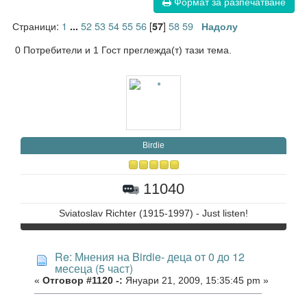
Формат за разпечатване
Страници:
1
52
53
54
55
56
[
]
58
59
...
57
Надолу
0 Потребители и 1 Гост преглежда(т) тази тема.
Birdie
11040
Sviatoslav Richter (1915-1997) - Just listen!
Re: Мнения на Birdie- деца от 0 до 12
месеца (5 част)
«
Отговор #1120 -:
Януари 21, 2009, 15:35:45 pm »