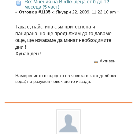
Re: Мнения на Birdie- деца от 0 до 12
месеца (5 част)
«
Отговор #1135 -:
Януари 22, 2009, 11:22:10 am »
Така е, найстина съм притеснена и
панирана, но ще продължим да го даваме
още, ще изчакаме да минат необходимите
дни !
Хубав ден !
Активен
Намерението в сърцето на човека е като дълбока
вода; но разумен човек ще го извади.