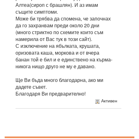
Алтеа(сироп с брашлян). И аз имам
същите симптоми.
Може би трябва да спомена, че започнах
да го захранвам преди около 20 дни
(много стриктно по схемите които съм
намерила от Вас тук в този сайт).
С изключение на ябълката, крушата,
оризовата каша, моркова и от вчера
банан той е бил и е единствено на кърма-
никога нищо друго не му е давано.
Ще Ви бъда много благодарна, ако ми
дадете съвет.
Благодаря Ви предварително!
Активен