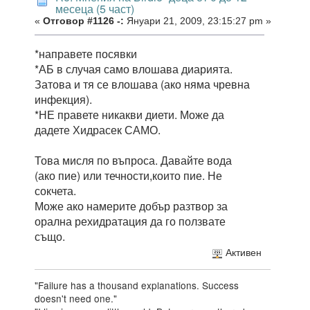
месеца (5 част)
«
Отговор #1126 -:
Януари 21, 2009, 23:15:27 pm »
*направете посявки
*АБ в случая само влошава диарията.
Затова и тя се влошава (ако няма чревна
инфекция).
*НЕ правете никакви диети. Може да
дадете Хидрасек САМО.
Това мисля по въпроса. Давайте вода
(ако пие) или течности,които пие. Не
сокчета.
Може ако намерите добър разтвор за
орална рехидратация да го ползвате
също.
Активен
"Failure has a thousand explanations. Success
doesn't need one."