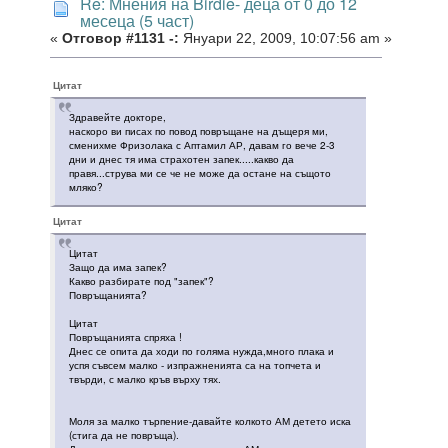
Re: Мнения на Birdie- деца от 0 до 12
месеца (5 част)
«
Отговор #1131 -:
Януари 22, 2009, 10:07:56 am »
Цитат
Здравейте докторе,
наскоро ви писах по повод повръщане на дъщеря ми,
сменихме Фризолака с Аптамил АР, давам го вече 2-3
дни и днес тя има страхотен запек.....какво да
правя...струва ми се че не може да остане на същото
мляко?
Цитат
Цитат
Защо да има запек?
Какво разбирате под "запек"?
Повръщанията?
Цитат
Повръщанията спряха !
Днес се опита да ходи по голяма нужда,много плака и
успя съвсем малко - изпражненията са на топчета и
твърди, с малко кръв върху тях.
Моля за малко търпение-давайте колкото АМ детето иска
(стига да не повръща).