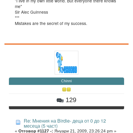
"I live in my own little world. But everyone there knows
me"
Sir Alec Guinness
***
Mistakes are the secret of my success.
Chinni
129
Re: Мнения на Birdie- деца от 0 до 12
месеца (5 част)
«
Отговор #1127 -:
Януари 21, 2009, 23:26:24 pm »