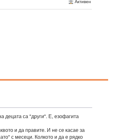
Активен
а децата са "други". Е, езофагита
квото и да правите. И не се касае за
то" с месеци. Колкото и да е рядко