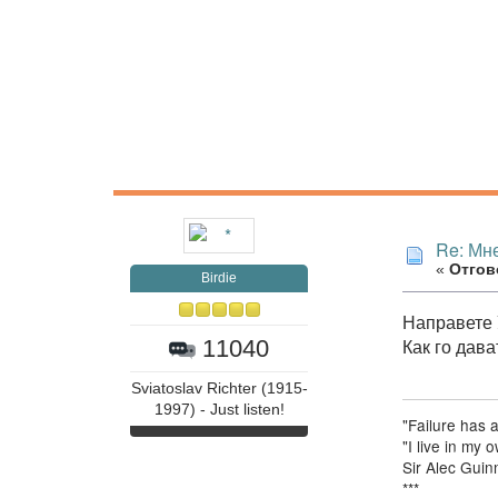
Re: Мне
«
Отгово
Birdie
Направете У
Как го дав
11040
Sviatoslav Richter (1915-
1997) - Just listen!
"Failure has 
"I live in my
Sir Alec Guin
***