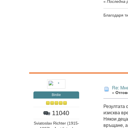
«
Последна р
Благодаря ти
Re: Мне
«
Отгово
Birdie
Резултата о
изисква вр
11040
Някои деца 
Sviatoslav Richter (1915-
връщане, а