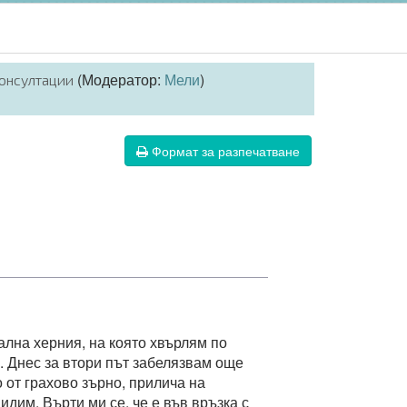
(Модератор:
Мели
)
онсултации
Формат за разпечатване
ална херния, на която хвърлям по
. Днес за втори път забелязвам още
о от грахово зърно, прилича на
дим. Върти ми се, че е във връзка с