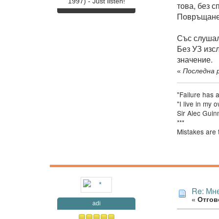
1997) - Just listen!
това, без 
Повръщанет
Със слуша
Без УЗ изсл
значение.
«
Последна р
"Failure has 
"I live in my
Sir Alec Guin
***
Mistakes are 
Re: Мне
«
Отгово
adi