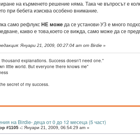
спиране на кърменето решение няма. Така че въпросът е колк
о при бебета изисква особено внимание.
лка само рефлукс
НЕ може
да се установи-УЗ е много подхо
едване, какво е това,което се вижда, само може да се предп
едакция: Януари 21, 2009, 00:27:04 am от Birdie
»
a thousand explanations. Success doesn't need one."
 own little world. But everyone there knows me"
ness
the secret of my success.
ния на Birdie- деца от 0 до 12 месеца (5 част)
р #1105 -:
Януари 21, 2009, 06:54:29 am »