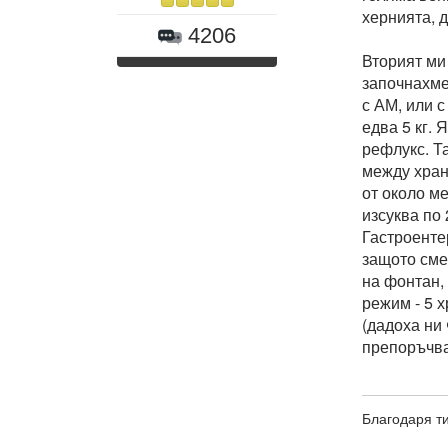
хернията, д
4206
Вторият ми 
започнахме 
с АМ, или с
едва 5 кг.
рефлукс. Та
между хран
от около ме
изсуква по 
Гастроенте
защото сме
на фонтан,
режим - 5 
(дадоха ни 
препоръчва
Благодаря ти