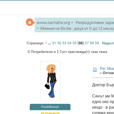
www.zachatie.org
Репродуктивно здр
Мнения на Birdie- деца от 0 до 12 месец
Страници:
1
51
52
53
54
55
[
]
57
58
59
...
56
Надол
0 Потребители и 1 Гост преглежда(т) тази тема.
Re: Мне
«
Отгово
Доктор Бърд
Синът ми М
едно око п
нещо - в ра
FreshBreeze
голяма вен