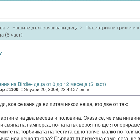
аве
Нашите дългоочаквани деца
Педиатрични грижи и к
а (5 част)
у
ния на Birdie- деца от 0 до 12 месеца (5 част)
р #1100 -:
Януари 20, 2009, 22:48:37 pm »
и, все се каня да ви питам някои неща, ето две от тях:
артин е на два месеца и половина. Оказа се, че има ингвин
ри смяна на памперса, по-нататък вероятно ще я оперираме
мките на торбичката на тестита едно топче, малко по-голям
ичка или нещо такова? Първият път изчезна само, сега ще ви