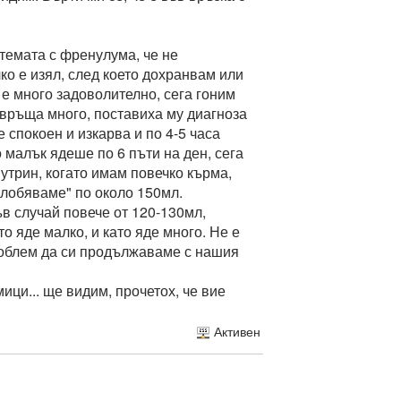
 темата с френулума, че не
лко е изял, след което дохранвам или
 е много задоволително, сега гоним
повръща много, поставиха му диагноза
 спокоен и изкарва и по 4-5 часа
 малък ядеше по 6 пъти на ден, сега
 Сутрин, когато имам повечко кърма,
сглобяваме" по около 150мл.
в случай повече от 120-130мл,
о яде малко, и като яде много. Не е
облем да си продължаваме с нашия
ици... ще видим, прочетох, че вие
Активен