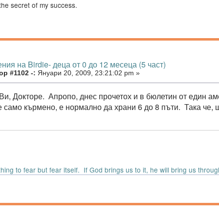
the secret of my success.
ния на Birdie- деца от 0 до 12 месеца (5 част)
р #1102 -:
Януари 20, 2009, 23:21:02 pm »
и, Докторе. Апропо, днес прочетох и в бюлетин от един аме
е само кърмено, е нормално да храни 6 до 8 пъти. Така че, щ
ing to fear but fear itself. If God brings us to it, he will bring us through