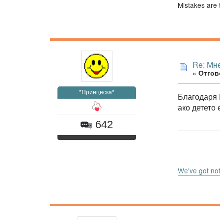
Mistakes are 
Re: Мне
«
Отгово
*Принцеска*
Благодаря В
ако детето 
642
We've got noth