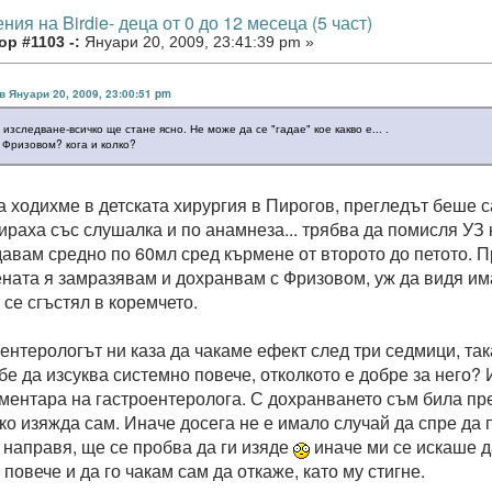
ния на Birdie- деца от 0 до 12 месеца (5 част)
р #1103 -:
Януари 20, 2009, 23:41:39 pm »
 в Януари 20, 2009, 23:00:51 pm
изследване-всичко ще стане ясно. Не може да се "гадае" кое какво е... .
е Фризовом? кога и колко?
а ходихме в детската хирургия в Пирогов, прегледът беше са
ираха със слушалка и по анамнеза... трябва да помисля УЗ 
авам средно по 60мл сред кърмене от второто до петото. П
ената я замразявам и дохранвам с Фризовом, уж да видя има
 се сгъстял в коремчето.
ентерологът ни каза да чакаме ефект след три седмици, така
бе да изсуква системно повече, отколкото е добре за него
оментара на гастроентеролога. С дохранването съм била пр
ко изяжда сам. Иначе досега не е имало случай да спре да п
у направя, ще се пробва да ги изяде
иначе ми се искаше д
повече и да го чакам сам да откаже, като му стигне.