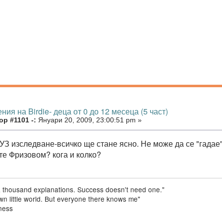
ния на Birdie- деца от 0 до 12 месеца (5 част)
р #1101 -:
Януари 20, 2009, 23:00:51 pm »
З изследване-всичко ще стане ясно. Не може да се "гадае" к
ате Фризовом? кога и колко?
a thousand explanations. Success doesn't need one."
 own little world. But everyone there knows me"
ness