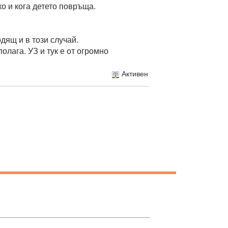
о и кога детето повръща.
дящ и в този случай.
олага. УЗ и тук е от огромно
Активен