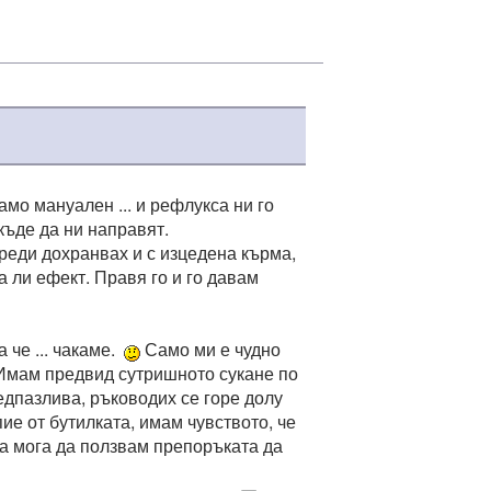
мо мануален ... и рефлукса ни го
къде да ни направят.
реди дохранвах и с изцедена кърма,
 ли ефект. Правя го и го давам
 че ... чакаме.
Само ми е чудно
? Имам предвид сутришното сукане по
едпазлива, ръководих се горе долу
ие от бутилката, имам чувството, че
а мога да ползвам препоръката да