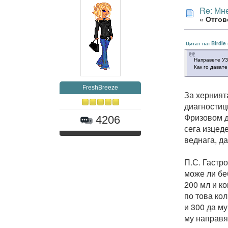
Re: Мне
«
Отгово
Цитат на: Birdie
Направете УЗ 
Как го дават
FreshBreeze
За херният
диагностиц
Фризовом д
4206
сега изцед
веднага, да
П.С. Гастро
може ли бе
200 мл и к
по това кол
и 300 да м
му направя 