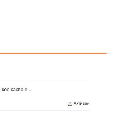
ое какво е... .
Активен