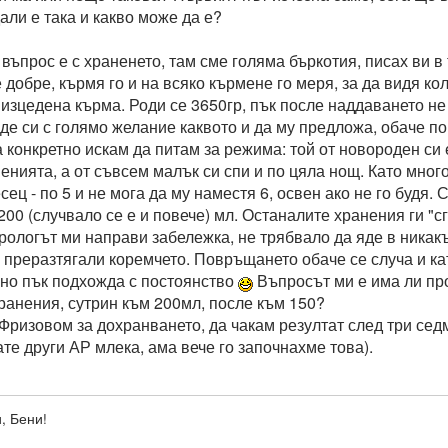
али е така и какво може да е?
въпрос е с храненето, там сме голяма бъркотия, писах ви в
добре, кърмя го и на всяко кърмене го меря, за да видя ко
 изцедена кърма. Роди се 3650гр, пък после наддаването не
 Яде си с голямо желание каквото и да му предложа, обаче 
 конкретно искам да питам за режима: той от новороден си е
енията, а от съвсем малък си спи и по цяла нощ. Като много
сец - по 5 и не мога да му наместя 6, освен ако не го будя.
200 (случвало се е и повече) мл. Останалите хранения ги "
рологът ми направи забележка, не трябвало да яде в никакъ
 преразтягали коремчето. Повръщането обаче се случа и кат
 но пък подхожда с постоянство
Въпросът ми е има ли пр
хранения, сутрин към 200мл, после към 150?
Фризовом за дохранването, да чакам резултат след три седм
те други АР млека, ама вече го започнахме това).
, Бени!