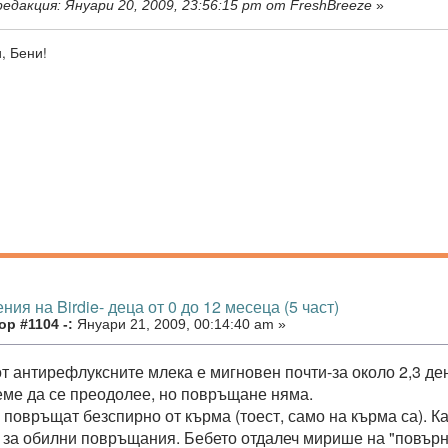
едакция: Януари 20, 2009, 23:56:15 pm от FreshBreeze
»
, Бени!
ния на Birdie- деца от 0 до 12 месеца (5 част)
р #1104 -:
Януари 21, 2009, 00:14:40 am »
т антирефлуксните млека е мигновен почти-за около 2,3 ден
еме да се преодолее, но повръщане няма.
повръщат безспирно от кърма (тоест, само на кърма са). Ка
 за обилни повръщания. Бебето отдалеч мирише на "повърна