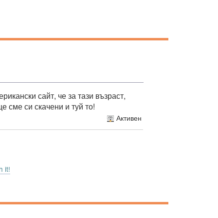
рикански сайт, че за тази възраст,
е сме си скачени и туй то!
Активен
 it!