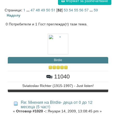
Формат за разпечатване
Страници:
1
47
48
49
50
51
[
]
53
54
55
56
57
59
...
52
...
Надолу
0 Потребители и 1 Гост преглежда(т) тази тема.
Birdie
11040
Sviatoslav Richter (1915-1997) - Just listen!
Re: Мнения на Birdie- деца от 0 до 12
месеца (5 част)
«
Отговор #1020 -:
Януари 14, 2009, 13:08:45 pm »