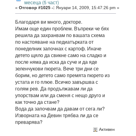
месеца (5 част)
«
Отговор #1025 -:
Януари 14, 2009, 15:47:26 pm »
Благодаря ви много, докторе.
Имам още един проблем. Въпреки че бях
решила да захранвам по вашата схема
по настояване на педиатърката от
понеделник започнах с картоф. Иначе
детето щяло да свикне само на сладко и
после няма да иска да суче и да яде
зеленчукови пюрета. Вече три дни се
борим, но детето само премята пюрето из
устата и го плюе. Всичко завършва с
голям рев. Да продължавам ли да
упорствам или да сменя с нещо друго и
как точно да стане?
Вода да започвам да давам от сега ли?
Изворната на Девин трябва ли да се
преварява?
Активен