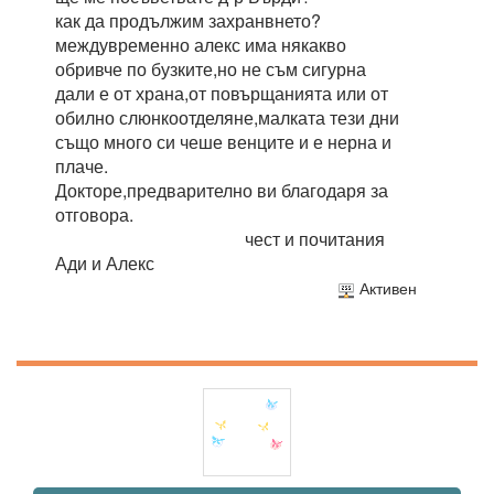
как да продължим захранвнето?
междувременно алекс има някакво
обривче по бузките,но не съм сигурна
дали е от храна,от повърщанията или от
обилно слюнкоотделяне,малката тези дни
също много си чеше венците и е нерна и
плаче.
Докторе,предварително ви благодаря за
отговора.
чест и почитания
Ади и Алекс
Активен