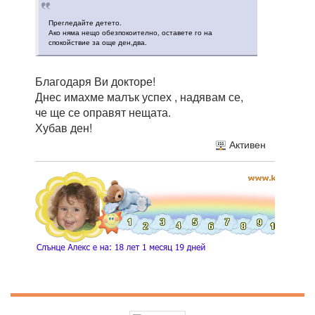
Прегледайте детето.
Ако няма нещо обезпокоително, оставете го на
спокойствие за още ден,два.
Благодаря Ви докторе!
Днес имахме малък успех , надявам се,
че ще се оправят нещата.
Хубав ден!
Активен