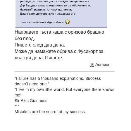
рефлукс,но започна да разрежда повърщанията.
Д-р Бърди,и какво е мнението ви за обривчето по
бузките?пратих ви снимки на лични.
Благодаря докторе,жив и здрав да сте.
чест и почитания Ади и Алекс
Направете гъста каша с оризово брашно
без плод.
Пишете след два дена.
Може да намажете обрива с Фусикорт за
два,три дена. Пишете.
Активен
"Failure has a thousand explanations. Success
doesn't need one."
"I live in my own little world. But everyone there knows
me"
Sir Alec Guinness
***
Mistakes are the secret of my success.