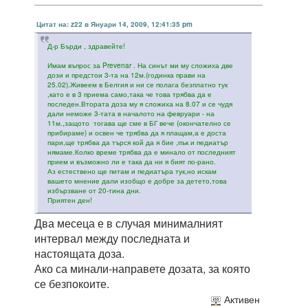
Цитат на: z22 в Януари 14, 2009, 12:41:35 pm
Д-р Бърди , здравейте!
Имам въпрос за Prevenar . На синът ми му сложиха две
дози и предстои 3-та на 12м.(годинка прави на
25.02).Живеем в Белгия и ни се полага безплатно тук
,като е в 3 приема само,така че това трябва да е
последен.Втората доза му я сложиха на 8.07 и се чудя
дали неможе 3-тата в началото на февруари - на
11м.,защото тогава ще сме в БГ вече (окончателно се
прибираме) и освен че трябва да я плащам,а е доста
пари,ще трябва да търся кой да я бие ,пък и педиатър
нямаме.Колко време трябва да е минало от последният
прием и възможно ли е така да ни я бият по-рано.
Аз естествено ще питам и педиатъра тук,но искам
вашето мнение дали изобщо е добре за детето,това
избързване от 20-тина дни.
Приятен ден!
Два месеца е в случая минималният
интервал между последната и
настоящата доза.
Ако са минали-направете дозата, за която
се безпокоите.
Активен