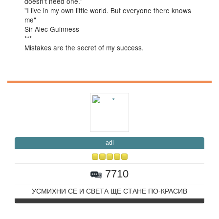
doesn't need one."
"I live in my own little world. But everyone there knows
me"
Sir Alec Guinness
***
Mistakes are the secret of my success.
adi
7710
УСМИХНИ СЕ И СВЕТА ЩЕ СТАНЕ ПО-КРАСИВ