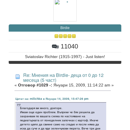
Birdie
11040
Sviatoslav Richter (1915-1997) - Just listen!
Re: Мнения на Birdie- деца от 0 до 12
месеца (5 част)
«
Отговор #1029 -:
Януари 15, 2009, 11:14:22 am »
Цитат на: milichka в Януари 14, 2009, 15:47:26 pm
Благодаря ви много, докторе.
Имам още един проблем. Въпреки че бях решила да
захранвам по вашата схема по настояване на
педиатърката от понеделник започнах с картоф. Иначе
детето щяло да свикне само на сладко и после няма да
иска да суче и да яде зеленчукови пюрета. Вече три дни