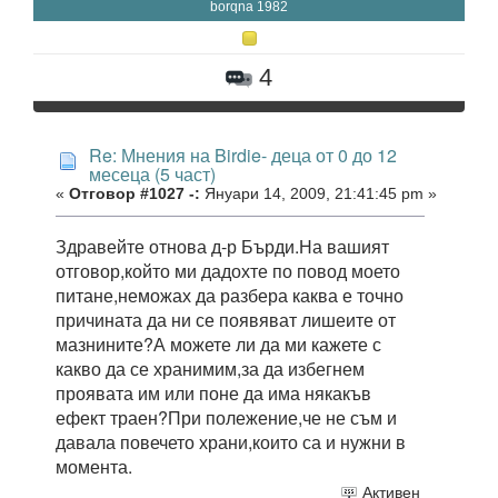
borqna 1982
4
Re: Мнения на Birdie- деца от 0 до 12
месеца (5 част)
«
Отговор #1027 -:
Януари 14, 2009, 21:41:45 pm »
Здравейте отнова д-р Бърди.На вашият
отговор,който ми дадохте по повод моето
питане,неможах да разбера каква е точно
причината да ни се появяват лишеите от
мазнините?А можете ли да ми кажете с
какво да се хранимим,за да избегнем
проявата им или поне да има някакъв
ефект траен?При полежение,че не съм и
давала повечето храни,които са и нужни в
момента.
Активен