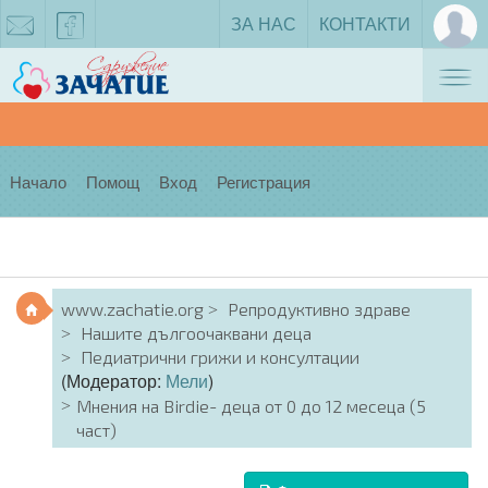
ЗА НАС
КОНТАКТИ
Tog
zachatie@gmail.com
facebook
nav
Начало
Помощ
Вход
Регистрация
www.zachatie.org
Репродуктивно здраве
Нашите дългоочаквани деца
Педиатрични грижи и консултации
(Модератор:
Мели
)
Мнения на Birdie- деца от 0 до 12 месеца (5
част)