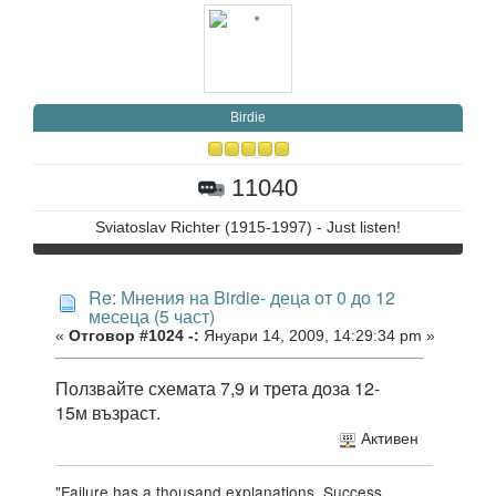
Birdie
11040
Sviatoslav Richter (1915-1997) - Just listen!
Re: Мнения на Birdie- деца от 0 до 12
месеца (5 част)
«
Отговор #1024 -:
Януари 14, 2009, 14:29:34 pm »
Ползвайте схемата 7,9 и трета доза 12-
15м възраст.
Активен
"Failure has a thousand explanations. Success