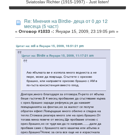
Sviatoslav Richter (1915-1997) - Just listen!
Re: Мнения на Birdie- деца от 0 до 12
месеца (5 част)
«
Отговор #1033 -:
Януари 15, 2009, 23:19:05 pm »
Цитат на: adi в Януари 15, 2009, 16:51:21 pm
Цитат на: Birdie в Януари 15, 2009, 11:17:21 am
Ако ябълката ви е излязла много водниста а не
пюре, може да повръща. Сгъстете с оризово
брашно, или направете оризово брашно с АМ в
по-гъста консистенция вместо плод.
Докторе,много благодаря за отговора.П=рето от ябълка
беше гъстичко.В 4 месец пробвахме да сгъстяваме кърма
с ориз.брашно заради рефлукса,уж да намакят
повърщанията на фонтан,но за жалост се получи
обратен ефект.Повърщаше много обилно и спадна на
тегло.Стомаха реагира много зле на ориз.брашно.От
тогава мина повече от месец.Ще пробваме отново с
ориз.брашно,но се чудя как да го направя........дали да
пробвам само с брашното като кашичка или абълка и
ориз.брашно?Алекс за сега все още не е израстнала