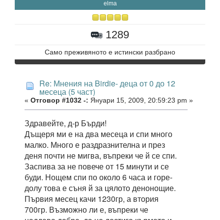
elma
1289
Само преживяното е истински разбрано
Re: Мнения на Birdie- деца от 0 до 12
месеца (5 част)
«
Отговор #1032 -:
Януари 15, 2009, 20:59:23 pm »
Здравейте, д-р Бърди!
Дъщеря ми е на два месеца и спи много
малко. Много е раздразнителна и през
деня почти не мигва, въпреки че й се спи.
Заспива за не повече от 15 минути и се
буди. Нощем спи по около 6 часа и горе-
долу това е съня й за цялото денонощие.
Първия месец качи 1230гр, а втория
700гр. Възможно ли е, въпреки че