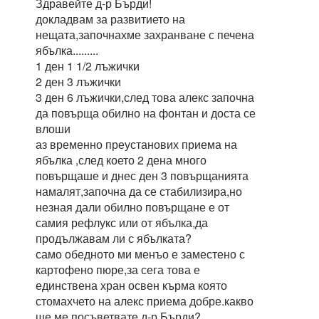
Здравейте д-р Бърди!
докладвам за развитието на
нещата,започнахме захранване с печена
ябълка.........
1 ден 1 1/2 лъжички
2 ден 3 лъжички
3 ден 6 лъжички,след това алекс започна
да повърща обилно на фонтан и доста се
влоши
аз временно преустанових приема на
ябълка ,след което 2 дена много
повърщаше и днес ден 3 повърщанията
намалят,започна да се стабилизира,но
незная дали обилно повърщане е от
самия рефлукс или от ябълка,да
продължавам ли с ябълката?
само обедното ми менъо е заместено с
картофено пюре,за сега това е
единствена хран освен кърма която
стомахчето на алекс приема добре.какво
ще ме посъветвате д-р Бърди?