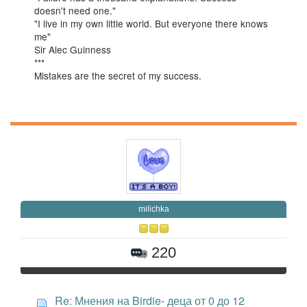
doesn't need one."
"I live in my own little world. But everyone there knows
me"
Sir Alec Guinness
***
Mistakes are the secret of my success.
milichka
220
Re: Мнения на Birdie- деца от 0 до 12