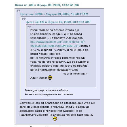
Цитат на: adi в Януари 09, 2009, 13:54:51 pm
Цитат на: Birdie в Януари 09, 2009, 10:50:11 am
Цитат на: adi в Януари 09, 2009, 08:12:41 am
Извинявам се за безпокойтвото д-р
Бърди,писах ви преди 2 дни по повод
захранване... на малката Александра,
http://www.zachatie.org/forum/index.php?
topic=29755.msg519812#msg519812
коята е
с АБКБ и силен РЕФЛУКС и по мнение на
някои лекари стеноза,
но не получих отговор вероятно поради
това, че не сте го видяли. Ще се радвам и
очаквам вашето мнение което безкрайно
ценя.Благодаря ви предварително
чест и почитания
Ади и Алекс
Може да дадете печена ябълка.
Аз не съм привърженик на тиквата.
Докторе,много ви благодаря за отговора,още утре ще
започнем захранване с ябълка,и след 3-4 дена ще
докладвам какво е положението.Искренно се
надявам,стомахчето на алекс да приеме тази храна.