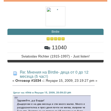
Birdie
11040
Sviatoslav Richter (1915-1997) - Just listen!
Re: Мнения на Birdie- деца от 0 до 12
месеца (5 част)
«
Отговор #1034 -:
Януари 15, 2009, 23:19:27 pm »
Цитат на: elma в Януари 15, 2009, 20:59:23 pm
Здравейте, д-р Бърди!
Дъщеря ми е на два месеца и спи много малко. Много е
раздразнителна и през деня почти не мигва, въпреки че
й се спи. Заспива за не повече от 15 минути и се буди.