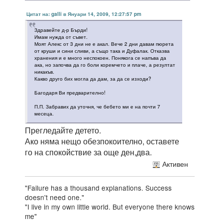
Цитат на: galli в Януари 14, 2009, 12:27:57 pm
Здравейте д-р Бърди!
Имам нужда от съвет.
Моят Алекс от 3 дни не е акал. Вече 2 дни давам пюрета
от круши и сини сливи, а също така и Дуфалак. Отказва
хранения и е много неспокоен. Понякога се напъва да
ака, но започва да го боли коремчето и плаче, а резултат
никакъв.
Какво друго бих могла да дам, за да се изходи?
Багодаря Ви предварително!
П.П. Забравих да уточня, че бебето ми е на почти 7
месеца.
Прегледайте детето.
Ако няма нещо обезпокоително, оставете
го на спокойствие за още ден,два.
Активен
"Failure has a thousand explanations. Success
doesn't need one."
"I live in my own little world. But everyone there knows
me"