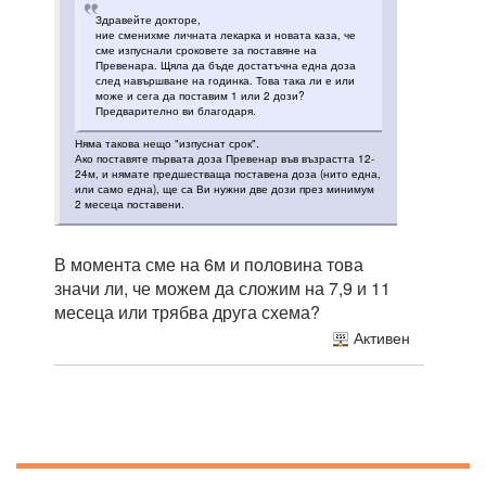
Здравейте докторе,
ние сменихме личната лекарка и новата каза, че
сме изпуснали сроковете за поставяне на
Превенара. Щяла да бъде достатъчна една доза
след навършване на годинка. Това така ли е или
може и сега да поставим 1 или 2 дози?
Предварително ви благодаря.
Няма такова нещо "изпуснат срок".
Ако поставяте първата доза Превенар във възрастта 12-
24м, и нямате предшестваща поставена доза (нито една,
или само една), ще са Ви нужни две дози през минимум
2 месеца поставени.
В момента сме на 6м и половина това
значи ли, че можем да сложим на 7,9 и 11
месеца или трябва друга схема?
Активен