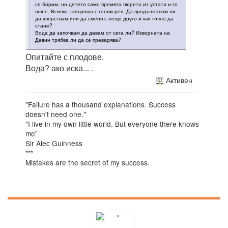
се борим, но детето само премята пюрето из устата и го
плюе. Всичко завършва с голям рев. Да продължавам ли
да упорствам или да сменя с нещо друго и как точно да
стане?
Вода да започвам да давам от сега ли? Изворната на
Девин трябва ли да се преварява?
Опитайте с плодове.
Вода? ако иска... .
Активен
"Failure has a thousand explanations. Success
doesn't need one."
"I live in my own little world. But everyone there knows
me"
Sir Alec Guinness
***
Mistakes are the secret of my success.