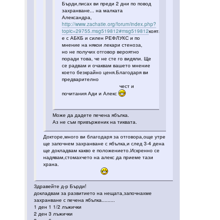
Бърди,писах ви преди 2 дни по повод
захранване... на малката
Александра,
http://www.zachatie.org/forum/index.php?
topic=29755.msg519812#msg519812
коята
е с АБКБ и силен РЕФЛУКС и по
мнение на някои лекари стеноза,
но не получих отговор вероятно
поради това, че не сте го видяли. Ще
се радвам и очаквам вашето мнение
което безкрайно ценя.Благодаря ви
предварително
чест и
почитания Ади и Алекс
Може да дадете печена ябълка.
Аз не съм привърженик на тиквата.
Докторе,много ви благодаря за отговора,още утре
ще започнем захранване с ябълка,и след 3-4 дена
ще докладвам какво е положението.Искренно се
надявам,стомахчето на алекс да приеме тази
храна.
Здравейте д-р Бърди!
докладвам за развитието на нещата,започнахме
захранване с печена ябълка.........
1 ден 1 1/2 лъжички
2 ден 3 лъжички