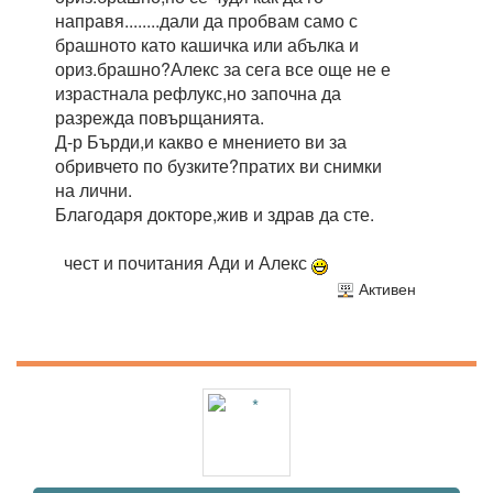
направя........дали да пробвам само с
брашното като кашичка или абълка и
ориз.брашно?Алекс за сега все още не е
израстнала рефлукс,но започна да
разрежда повърщанията.
Д-р Бърди,и какво е мнението ви за
обривчето по бузките?пратих ви снимки
на лични.
Благодаря докторе,жив и здрав да сте.
чест и почитания Ади и Алекс
Активен