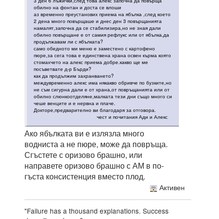
3 ден 6 лъжички,след това алекс започна да повърща
обилно на фонтан и доста се влоши
аз временно преустанових приема на ябълка ,след което
2 дена много повърщаше и днес ден 3 повърщанията
намалят,започна да се стабилизира,но не зная дали
обилно повърщане е от самия рефлукс или от ябълка,да
продължавам ли с ябълката?
само обедното ми меню е заместено с картофено
пюре,за сега това е единствена храна освен кърма която
стомахчето на алекс приема добре.какво ще ме
посъветвате д-р Бърди?
как да продължим захранването?
междувременно алекс има някакво обривче по бузките,но
не съм сигурна дали е от храна,от повръщанията или от
обилно слюнкоотделяне,малката тези дни също много си
чеше венците и е нервна и плаче.
Докторе,предварително ви благодаря за отговора.
чест и почитания Ади и Алекс
Ако ябълката ви е излязла много
водниста а не пюре, може да повръща.
Сгъстете с оризово брашно, или
направете оризово брашно с АМ в по-
гъста консистенция вместо плод.
Активен
"Failure has a thousand explanations. Success