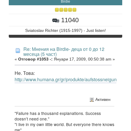
Birdie
11040
Sviatoslav Richter (1915-1997) - Just listen!
Re: Мнения на Birdie- деца от 0 до 12
месеца (5 част)
«
Отговор #1053 -:
Януари 17, 2009, 00:50:38 am »
Не. Това:
http://www.humana.gr/gr/produkte/aufstossneigung/prod
Активен
"Failure has a thousand explanations. Success
doesn't need one."
"I live in my own little world. But everyone there knows
me"