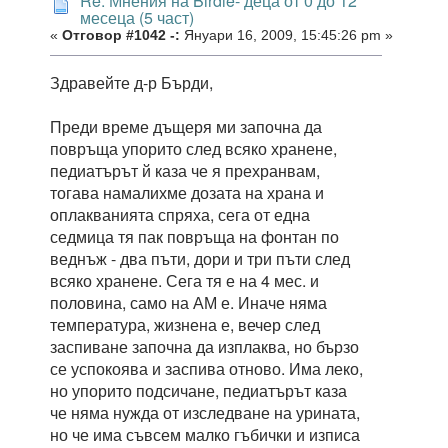
Re: Мнения на Birdie- деца от 0 до 12
месеца (5 част)
«
Отговор #1042 -:
Януари 16, 2009, 15:45:26 pm »
Здравейте д-р Бърди,
Преди време дъщеря ми започна да
повръща упорито след всяко хранене,
педиатърът й каза че я прехранвам,
тогава намалихме дозата на храна и
оплакванията спряха, сега от една
седмица тя пак повръща на фонтан по
веднъж - два пъти, дори и три пъти след
всяко хранене. Сега тя е на 4 мес. и
половина, само на АМ е. Иначе няма
температура, жизнена е, вечер след
заспиване започна да изплаква, но бързо
се успокоява и заспива отново. Има леко,
но упорито подсичане, педиатърът каза
че няма нужда от изследване на урината,
но че има съвсем малко гъбички и изписа