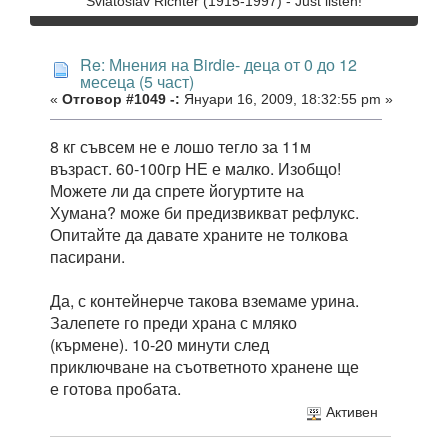
Sviatoslav Richter (1915-1997) - Just listen!
Re: Мнения на Birdie- деца от 0 до 12
месеца (5 част)
«
Отговор #1049 -:
Януари 16, 2009, 18:32:55 pm »
8 кг съвсем не е лошо тегло за 11м
възраст. 60-100гр НЕ е малко. Изобщо!
Можете ли да спрете йогуртите на
Хумана? може би предизвикват рефлукс.
Опитайте да давате храните не толкова
пасирани.
Да, с контейнерче такова вземаме урина.
Залепете го преди храна с мляко
(кърмене). 10-20 минути след
приключване на съответното хранене ще
е готова пробата.
Активен