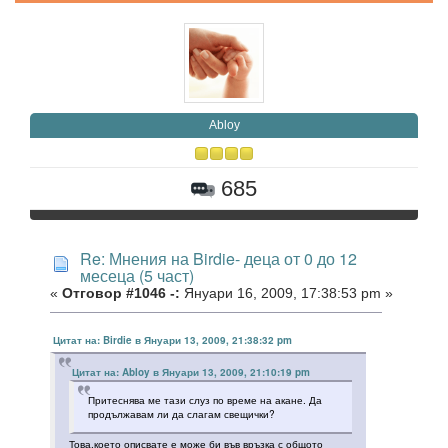
Abloy
685
Re: Мнения на Birdie- деца от 0 до 12
месеца (5 част)
«
Отговор #1046 -:
Януари 16, 2009, 17:38:53 pm »
Цитат на: Birdie в Януари 13, 2009, 21:38:32 pm
Цитат на: Abloy в Януари 13, 2009, 21:10:19 pm
Притеснява ме тази слуз по време на акане. Да
продължавам ли да слагам свещички?
Това,което описвате е може би във връзка с общото