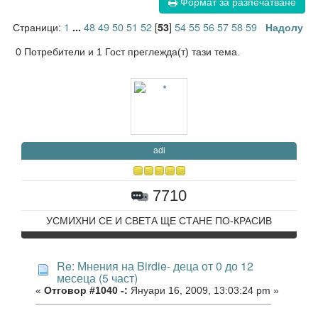
Формат за разпечатване
Страници:
1
48
49
50
51
52
[
]
54
55
56
57
58
59
...
53
Надолу
0 Потребители и 1 Гост преглежда(т) тази тема.
adi
7710
УСМИХНИ СЕ И СВЕТА ЩЕ СТАНЕ ПО-КРАСИВ
Re: Мнения на Birdie- деца от 0 до 12
месеца (5 част)
«
Отговор #1040 -:
Януари 16, 2009, 13:03:24 pm »