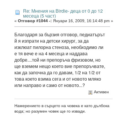
Re: Мнения на Birdie- деца от 0 до 12
месеца (5 част)
«
Отговор #1044 -:
Януари 16, 2009, 16:14:48 pm »
Благодаря за бързия отговор, педиатърът
й я изпрати на детски хирург, за да
изклюат пилорна стеноза, необходимо ли
е тя вече е на 4 месеца и наддава
добре....той ни препоръча фризовом, но
ще вземем нещо което вие препоръчвате,
как да започна да го давам, 1/2 на 1/2 от
това което взима сега и от новото мляко
или направо и само от новото...?
Активен
Намерението в сърцето на човека е като дълбока
вода; но разумен човек ще го извади.