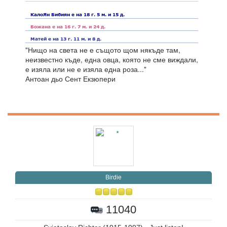
"Нищо на света не е същото щом някъде там,
неизвестно къде, една овца, която не сме виждали,
е изяла или не е изяла една роза..."
Антоан дьо Сент Екзюпери
Birdie
11040