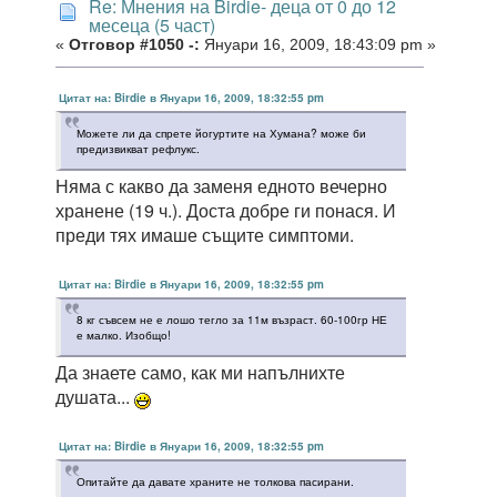
Re: Мнения на Birdie- деца от 0 до 12
месеца (5 част)
«
Отговор #1050 -:
Януари 16, 2009, 18:43:09 pm »
Цитат на: Birdie в Януари 16, 2009, 18:32:55 pm
Можете ли да спрете йогуртите на Хумана? може би
предизвикват рефлукс.
Няма с какво да заменя едното вечерно
хранене (19 ч.). Доста добре ги понася. И
преди тях имаше същите симптоми.
Цитат на: Birdie в Януари 16, 2009, 18:32:55 pm
8 кг съвсем не е лошо тегло за 11м възраст. 60-100гр НЕ
е малко. Изобщо!
Да знаете само, как ми напълнихте
душата...
Цитат на: Birdie в Януари 16, 2009, 18:32:55 pm
Опитайте да давате храните не толкова пасирани.