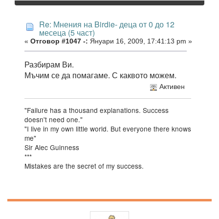
Re: Мнения на Birdie- деца от 0 до 12
месеца (5 част)
«
Отговор #1047 -:
Януари 16, 2009, 17:41:13 pm »
Разбирам Ви.
Мъчим се да помагаме. С каквото можем.
Активен
"Failure has a thousand explanations. Success
doesn't need one."
"I live in my own little world. But everyone there knows
me"
Sir Alec Guinness
***
Mistakes are the secret of my success.