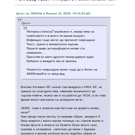
Цитат на: Dalinna в Януари 16, 2009, 19:18:24 pm
Цитат
Пилорна стеноза? възможно е, макар пика на
симптомите е в много по-малка възраст.
Инфекции също могат да причинят повръщане.
Тоест, нужна е внимателна оценка.
Пишете какво антирефлуксно мляко сте
намерили... .
Приготвя се както другите млека-давате един
биберон и виждате как се приема.
Упоритото повръщане може също да е белег на
АБКМ-имайте го пред вид.
Взехме Аптамил АР, иначе съм виждала и НАН- АР, за
хумана не зная дали има, нямахме възможност да
търсим повече, мъжът ми е на работа до 18:30, а по това
време много магазини са затворени вече...
АБКМ...това е алергия към белтъка на кравето мляко,
нали?
Ами преди около месец тя направи обрив , веждите й
бяха покрити с много малки пъпчици със съвсем малко и
бледо връхче и кожата на бузките беше много суха,
грапава и зачервена...започнах да мажа с Адерма
екзомега и всичко изчезна после подобен обрив се