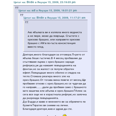
Цитат на: Birdie в Януари 15, 2009, 23:19:05 pm
Цитат на: adi в Януари 15, 2009, 16:51:21 pm
Цитат на: Birdie в Януари 15, 2009, 11:17:21 am
Ако ябълката ви е излязла много водниста
а не пюре, може да повръща. Сгъстете с
оризово брашно, или направете оризово
брашно с АМ в по-гъста консистенция
вместо плод.
Докторе,много благодаря за отговора.П=рето от
ябълка беше гъстичко.В 4 месец пробвахме да
сгъстяваме кърма с ориз.брашно заради
рефлукса,уж да намакят повърщанията на
фонтан,но за жалост се получи обратен
ефект.Повърщаше много обилно и спадна на
тегло.Стомаха реагира много зле на
ориз.брашно.От тогава мина повече от месец.Ще
пробваме отново с ориз.брашно,но се чудя как да
го направя........дали да пробвам само с брашното
като кашичка или абълка и ориз.брашно?Алекс за
сега все още не е израстнала рефлукс,но започна
да разрежда повърщанията.
Д-р Бърди,и какво е мнението ви за обривчето по
бузките?пратих ви снимки на лични.
Благодаря докторе,жив и здрав да сте.