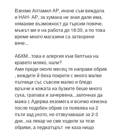
Взехме Аптамил АР, иначе съм виждала
и НАН- АР, за хумана не зная дали има,
нямахме възможност да търсим повече,
мъжът ми е на работа до 18:30, а по това
време много магазини са затворени
вече...
АБКМ...това е алергия към белтъка на
кравето мляко, нали?
Ами преди около месец тя направи обрив
, веждите й бяха покрити с много малки
пъпчици със съвсем малко и бледо
връхче и кожата на бузките беше много
суха, грапава и зачервена...започнах да
мажа с Адерма екзомега и всичко изчезна
после подобен обрив се появява на 2
пъти зад ухото, но отзвучаваше за 2-3
дни...на лекар не сме ходили за тези
обриви, а педиатърът не каза нищо