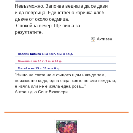
Невъзможно. Започва веднага да се дави
и да повръща. Единствено коричка хляб
дъвче от около седмица.
Спокойна вечер. Ще пиша за
резултатите.
Активен
"Нищо на света не е същото щом някъде там,
неизвестно къде, една овца, която не сме виждали,
е изяла или не е изяла една роза..."
Антоан дьо Сент Екзюпери