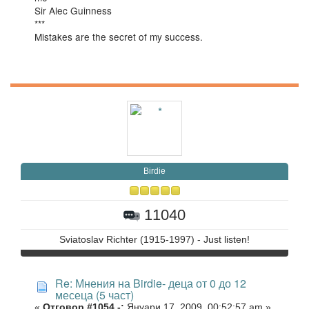
Sir Alec Guinness
***
Mistakes are the secret of my success.
Birdie
11040
Sviatoslav Richter (1915-1997) - Just listen!
Re: Мнения на Birdie- деца от 0 до 12
месеца (5 част)
«
Отговор #1054 -:
Януари 17, 2009, 00:52:57 am »