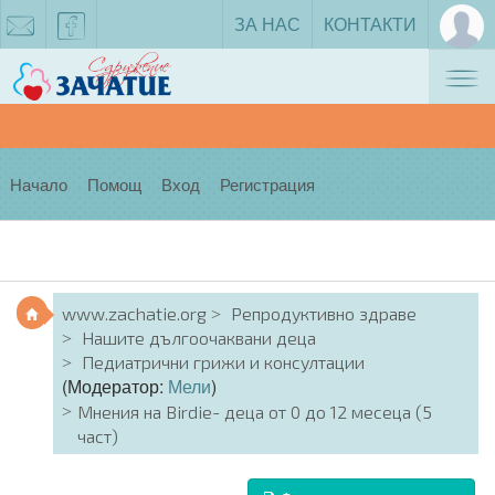
ЗА НАС
КОНТАКТИ
Tog
zachatie@gmail.com
facebook
nav
Начало
Помощ
Вход
Регистрация
www.zachatie.org
Репродуктивно здраве
Нашите дългоочаквани деца
Педиатрични грижи и консултации
(Модератор:
Мели
)
Мнения на Birdie- деца от 0 до 12 месеца (5
част)