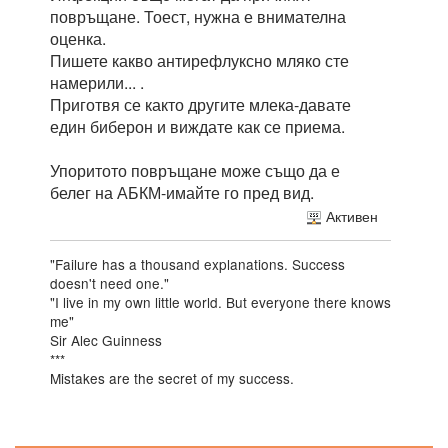
повръщане. Тоест, нужна е внимателна
оценка.
Пишете какво антирефлуксно мляко сте
намерили... .
Приготвя се както другите млека-давате
един биберон и виждате как се приема.
Упоритото повръщане може също да е
белег на АБКМ-имайте го пред вид.
Активен
"Failure has a thousand explanations. Success
doesn't need one."
"I live in my own little world. But everyone there knows
me"
Sir Alec Guinness
***
Mistakes are the secret of my success.