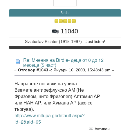
Birdie
11040
Sviatoslav Richter (1915-1997) - Just listen!
Re: Мнения на Birdie- деца от 0 до 12
месеца (5 част)
«
Отговор #1043 -:
Януари 16, 2009, 15:48:43 pm »
Направете посявки на урина.
Вземете антирефлуксно АМ (Не
Фризовом, нито Фризопеп)-Аптамил АР
или НАН АР, или Хумана АР (ако се
търгува).
http://www.milupa.gr/default.aspx?
id=2&aid=65
Активен