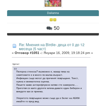
Daliаnna
50
Re: Мнения на Birdie- деца от 0 до 12
месеца (5 част)
«
Отговор #1051 -:
Януари 16, 2009, 19:18:24 pm »
Цитат
Пилорна стеноза? възможно е, макар пика на
симптомите е в много по-малка възраст.
Инфекции също могат да причинят повръщане. Тоест,
нужна е внимателна оценка.
Пишете какво антирефлуксно мляко сте намерили... .
Приготвя се както другите млека-давате един биберон и
виждате как се приема.
Упоритото повръщане може също да е белег на АБКМ-
имайте го пред вид.