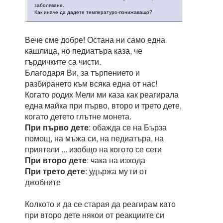
заболяване.
Как иначе да дадете температуро-понижаващо?
Вече сме добре! Остана ни само една
кашлица, но педиатъра каза, че
гърдичките са чисти.
Благодаря Ви, за търпението и
разбирането към всяка една от нас!
Когато родих Мели ми каза как реагирала
една майка при първо, второ и трето дете,
когато детето глътне монета.
При първо дете
: обажда се на Бърза
помощ, на мъжа си, на педиатъра, на
приятели ... изобщо на когото се сети
При второ дете
: чака на изхода
При трето дете
: удържа му ги от
джобните
Колкото и да се старая да реагирам като
при второ дете някои от реакциите си