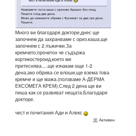
чест и почитания Ади и Алекс
Направете гъста каша с оризово брашно без плод.
Пишете след два дена.
Може да намажете обрива с Фусикорт за два,три дена.
Пишете.
Много ви благодаря докторе,днес ще
започнем да захранваме с ориз.каша,ще
започнем с 2 лъжички.За
кремчето,прочетох че съдържа
кортикостероид,което ме
притеснява.....ще изчакам още 1-2
дена,ако обрива се влоши,ще взема това
кремче и ще мажа.(ползваме А-ДЕРМА
ЕКСОМЕГА КРЕМ).След 2 дена ще ви
пиша как се развиват нещата.Благодаря
докторе.
чест и почитания Ади и Алекс
Активен