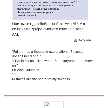
появява на 2 пъти зад ухото, но отзвучаваше за 2-3
дни...на лекар не сме ходили за тези обриви, а
педиатърът не каза нищо особено...
Ще направим посявка на урина..
Спокойна вечер!
Опитвате един биберон Аптамил АР. Ако
се приеме добре,сменете изцяло с това
АМ.
Активен
"Failure has a thousand explanations. Success
doesn't need one."
"I live in my own little world. But everyone there knows
me"
Sir Alec Guinness
***
Mistakes are the secret of my success.