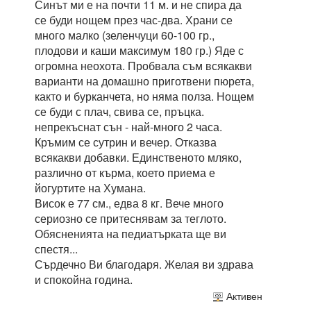
Синът ми е на почти 11 м. и не спира да
се буди нощем през час-два. Храни се
много малко (зеленчуци 60-100 гр.,
плодови и каши максимум 180 гр.) Яде с
огромна неохота. Пробвала съм всякакви
варианти на домашно приготвени пюрета,
както и бурканчета, но няма полза. Нощем
се буди с плач, свива се, пръцка.
непрекъснат сън - най-много 2 часа.
Кръмим се сутрин и вечер. Отказва
всякакви добавки. Единственото мляко,
различно от кърма, което приема е
йогуртите на Хумана.
Висок е 77 см., едва 8 кг. Вече много
сериозно се притеснявам за теглото.
Обясненията на педиатърката ще ви
спестя...
Сърдечно Ви благодаря. Желая ви здрава
и спокойна година.
Активен