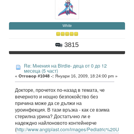
White
3815
Re: Мнения на Birdie- деца от 0 до 12
месеца (5 част)
«
Отговор #1048 -:
Януари 16, 2009, 18:24:00 pm »
Докторе, прочетох по-назад в темата, че
вечерното и нощно безпокойство без
причина може да се дължи на
уроинфекция. В тази връзка - как се взима
стерилна урина? Достатъчно ли е
надеждно найлоновото контейнерче
(
http://www.angiplast.com/images/Pediatric%20Urine%