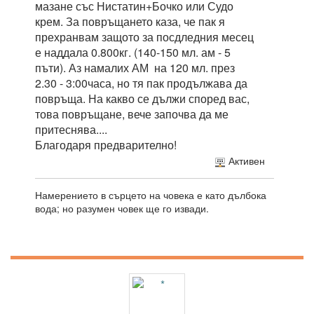
мазане със Нистатин+Бочко или Судо
крем. За повръщането каза, че пак я
прехранвам защото за посдледния месец
е наддала 0.800кг. (140-150 мл. ам - 5
пъти). Аз намалих АМ на 120 мл. през
2.30 - 3:00часа, но тя пак продължава да
повръща. На какво се дължи според вас,
това повръщане, вече започва да ме
притеснява....
Благодаря предварително!
Активен
Намерението в сърцето на човека е като дълбока
вода; но разумен човек ще го извади.