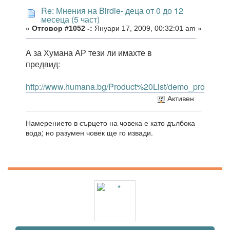
Re: Мнения на Birdie- деца от 0 до 12
месеца (5 част)
«
Отговор #1052 -:
Януари 17, 2009, 00:32:01 am »
А за Хумана АР тези ли имахте в
предвид:
http://www.humana.bg/Product%20List/demo_productlist
Активен
Намерението в сърцето на човека е като дълбока
вода; но разумен човек ще го извади.