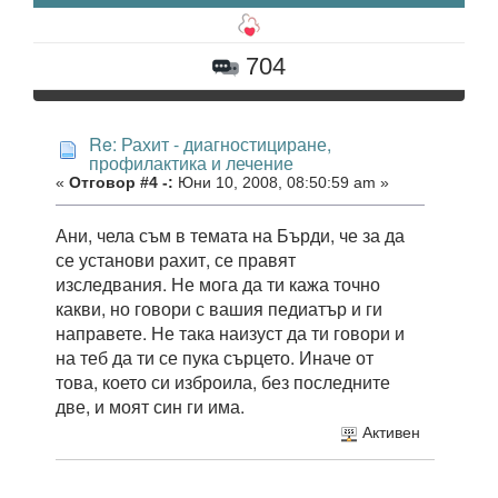
704
Re: Рахит - диагностициране,
профилактика и лечение
«
Отговор #4 -:
Юни 10, 2008, 08:50:59 am »
Ани, чела съм в темата на Бърди, че за да
се установи рахит, се правят
изследвания. Не мога да ти кажа точно
какви, но говори с вашия педиатър и ги
направете. Не така наизуст да ти говори и
на теб да ти се пука сърцето. Иначе от
това, което си изброила, без последните
две, и моят син ги има.
Активен