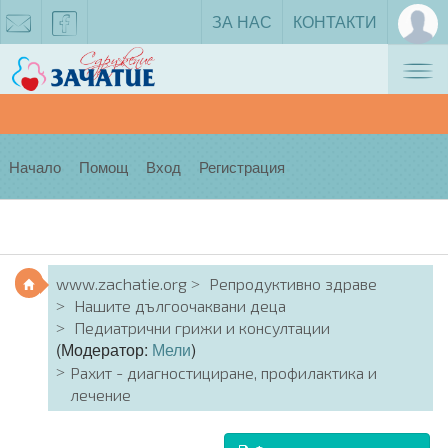
ЗА НАС
КОНТАКТИ
Tog
zachatie@gmail.com
facebook
nav
Начало
Помощ
Вход
Регистрация
www.zachatie.org
Репродуктивно здраве
Нашите дългоочаквани деца
Педиатрични грижи и консултации
(Модератор:
Мели
)
Рахит - диагностициране, профилактика и
лечение