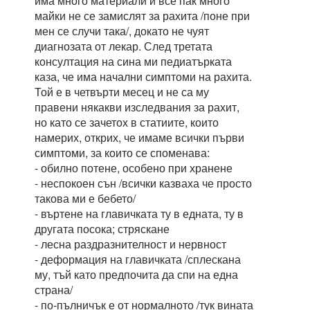
има много материали и все пак много
майки не се замислят за рахита /поне при
мен се случи така/, докато не чуят
диагнозата от лекар. След третата
консултация на сина ми педиатърката
каза, че има начални симптоми на рахита.
Той е в четвърти месец и не са му
правени някакви изследвания за рахит,
но като се зачетох в статиите, които
намерих, открих, че имаме всички първи
симптоми, за които се споменава:
- обилно потене, особено при хранене
- неспокоен сън /всички казваха че просто
такова ми е бебето/
- въртене на главичката ту в едната, ту в
другата посока; стряскане
- лесна раздразнителност и нервност
- деформация на главичката /сплескана
му, тъй като предпочита да спи на една
страна/
- по-пълничък е от нормалното /тук вината