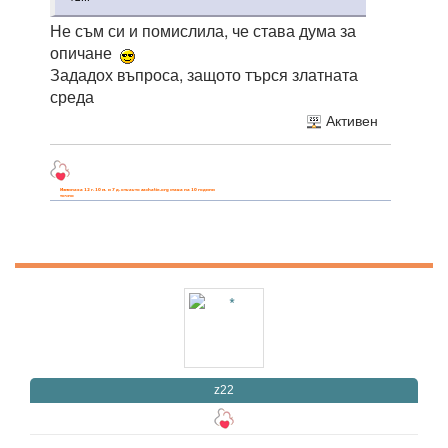
Не съм си и помислила, че става дума за
опичане
Зададох въпроса, защото търся златната
среда
Активен
z22