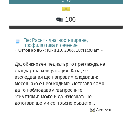
ani79
106
Re: Рахит - диагностициране,
профилактика и лечение
«
Отговор #6 -:
Юни 10, 2008, 10:41:30 am »
Да, обикновен педиатър го преглежда на
стандартна консултация. Каза, че
изследвания ще направим следващия
месец, ако е необходимо. Дотогава само
да го наблюдавам /въпросните
"симптоми" може и да изчезнат/ Но
дотогава ще ми се пръсне сърцето...
Активен