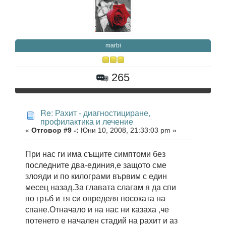
marbi
265
Re: Рахит - диагностициране,
профилактика и лечение
«
Отговор #9 -:
Юни 10, 2008, 21:33:03 pm »
При нас ги има същите симптоми без
последните два-единия,е защото сме
злояди и по килограми вървим с един
месец назад.За главата слагам я да спи
по гръб и тя си определя посоката на
спане.Отначало и на нас ни казаха ,че
потенето е начален стадий на рахит и аз