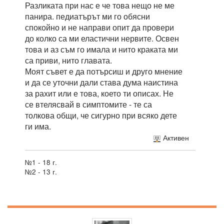
Разликата при нас е че това нещо не ме
панира. педиатърът ми го обясни
спокойно и не направи опит да провери
до колко са ми еластични нервите. Освен
това и аз съм го имала и нито краката ми
са приви, нито главата.
Моят съвет е да потърсиш и друго мнение
и да се уточни дали става дума наистина
за рахит или е това, което ти описах. Не
се втелясвай в симптомите - те са
толкова общи, че сигурно при всяко дете
ги има.
Активен
№1 - 18 г.
№2 - 13 г.