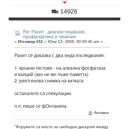
14926
Re: Рахит - диагностициране,
профилактика и лечение
«
Отговор #11 -:
Юни 13, 2008, 00:09:45 am »
Рахит се доказва с два вида изследвания:
1. кръвни тестове - на алкална фосфатаза
и калций (ако не ме лъже паметта)
2. рентгенова снимка на китката
останалото са спекулации.
п.п. пише се фОнтанела.
Активен
"Форумите са място за свободна дискусия между