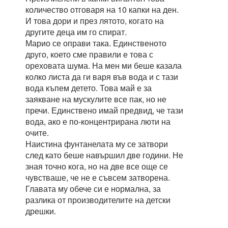
количество отговаря на 10 капки на ден.
И това дори и през лятото, когато на
другите деца им го спират.
Марио се оправи така. Единственото
друго, което сме правили е това с
ореховата шума. На мен ми беше казала
колко листа да ги варя във вода и с тази
вода къпем детето. Това май е за
заякване на мускулите все пак, но не
пречи. Единствено имай предвид, че тази
вода, ако е по-концентрирана люти на
очите.
Наистина фунтанелата му се затвори
след като беше навършил две години. Не
зная точно кога, но на две все още се
чувстваше, че не е съвсем затворена.
Главата му обече си е нормална, за
разлика от производителите на детски
дрешки.