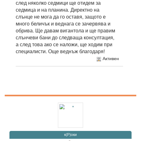
след няколко седмици ще отидем за
седмица и на планина. Директно на
слънце не мога да го оставя, защото е
много беличък и веднага се зачервява и
обрива. Ще давам вигантола и ще правим
слънчеви бани до следваща консултация,
а след това ако се наложи, ще ходим при
специалисти. Още веднъж благодаря!
Активен
к(Р)оки