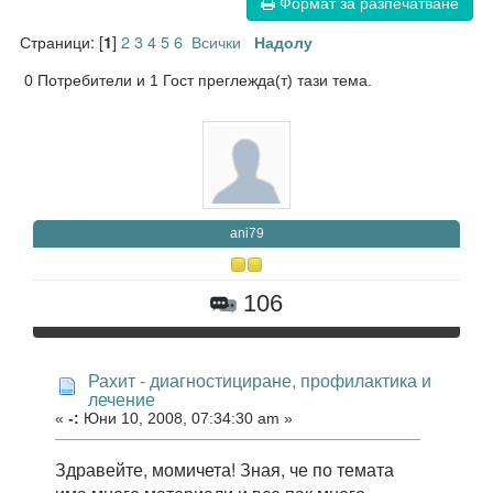
Формат за разпечатване
Страници: [
]
2
3
4
5
6
Всички
1
Надолу
0 Потребители и 1 Гост преглежда(т) тази тема.
ani79
106
Рахит - диагностициране, профилактика и
лечение
«
-:
Юни 10, 2008, 07:34:30 am »
Здравейте, момичета! Зная, че по темата