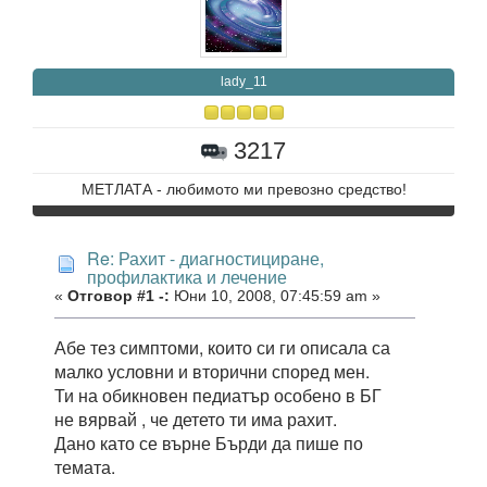
lady_11
3217
МЕТЛАТА - любимото ми превозно средство!
Re: Рахит - диагностициране,
профилактика и лечение
«
Отговор #1 -:
Юни 10, 2008, 07:45:59 am »
Абе тез симптоми, които си ги описала са
малко условни и вторични според мен.
Ти на обикновен педиатър особено в БГ
не вярвай , че детето ти има рахит.
Дано като се върне Бърди да пише по
темата.