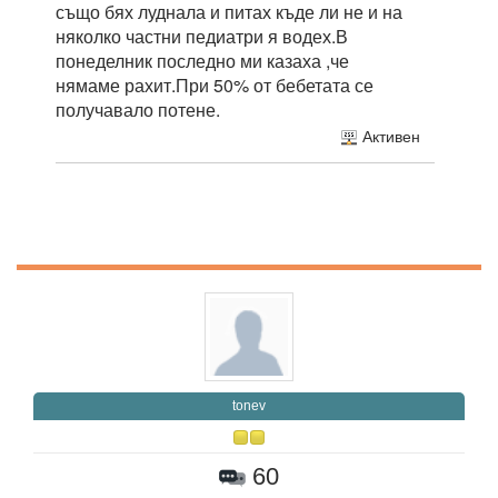
също бях луднала и питах къде ли не и на
няколко частни педиатри я водех.В
понеделник последно ми казаха ,че
нямаме рахит.При 50% от бебетата се
получавало потене.
Активен
tonev
60