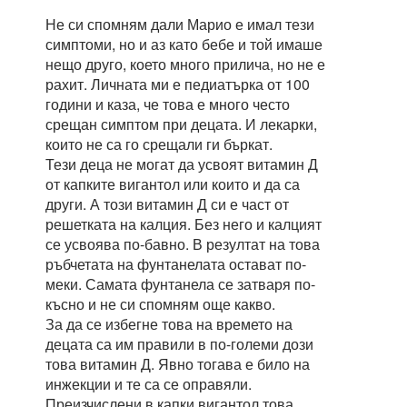
Не си спомням дали Марио е имал тези
симптоми, но и аз като бебе и той имаше
нещо друго, което много прилича, но не е
рахит. Личната ми е педиатърка от 100
години и каза, че това е много често
срещан симптом при децата. И лекарки,
които не са го срещали ги бъркат.
Тези деца не могат да усвоят витамин Д
от капките вигантол или които и да са
други. А този витамин Д си е част от
решетката на калция. Без него и калцият
се усвоява по-бавно. В резултат на това
ръбчетата на фунтанелата остават по-
меки. Самата фунтанела се затваря по-
късно и не си спомням още какво.
За да се избегне това на времето на
децата са им правили в по-големи дози
това витамин Д. Явно тогава е било на
инжекции и те са се оправяли.
Преизчислени в капки вигантол това