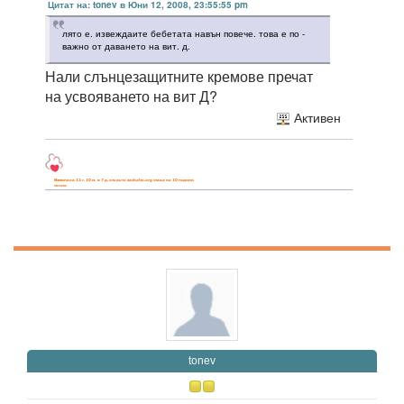
Цитат на: tonev в Юни 12, 2008, 23:55:55 pm
лято е. извеждаите бебетата навън повече. това е по -
важно от даването на вит. д.
Нали слънцезащитните кремове пречат
на усвояването на вит Д?
Активен
tonev