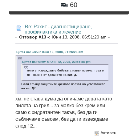
60
Re: Рахит - диагностициране,
профилактика и лечение
«
Отговор #13 -:
Юни 13, 2008, 06:51:20 am »
Цитат на: коки в Юни 13, 2008, 01:26:28 am
Цитат на: tonev в Юни 12, 2008, 23:55:55 pm
лято е. извеждаите бебетата навън повече. това е
по - важно от даването на вит. д.
Нали слънцезащитните кремове пречат на усвояването
на вит Д?
хм, не става дума да опичаме децата като
пилета на грил... за малко без крем или
само с хидратантен такъв, без да ги
събличаме съвсем, без да ги извеждаме
след 12...
Активен