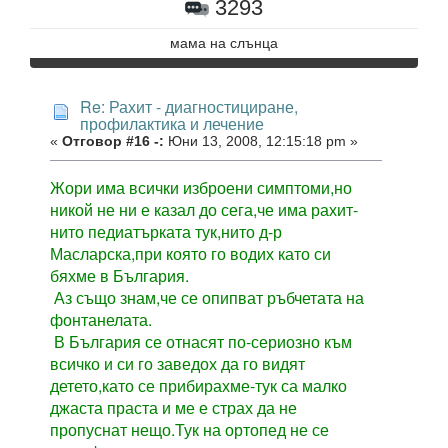
3293
мама на слънцa
Re: Рахит - диагностициране,
профилактика и лечение
«
Отговор #16 -:
Юни 13, 2008, 12:15:18 pm »
Жори има всички изброени симптоми,но
никой не ни е казал до сега,че има рахит-
нито педиатърката тук,нито д-р
Масларска,при която го водих като си
бяхме в България.
Аз също знам,че се опипват ръбчетата на
фонтанелата.
В България се отнасят по-сериозно към
всичко и си го заведох да го видят
детето,като се прибирахме-тук са малко
джаста праста и ме е страх да не
пропуснат нещо.Тук на ортопед не се