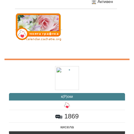
Активен
к(Р)оки
1869
кисела