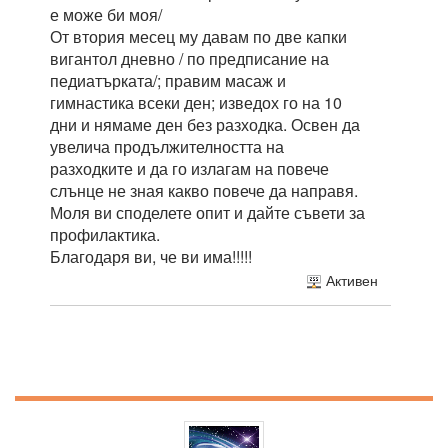
е може би моя/
От втория месец му давам по две капки
вигантол дневно / по предписание на
педиатърката/; правим масаж и
гимнастика всеки ден; изведох го на 10
дни и нямаме ден без разходка. Освен да
увелича продължителността на
разходките и да го излагам на повече
слънце не зная какво повече да направя.
Моля ви споделете опит и дайте съвети за
профилактика.
Благодаря ви, че ви има!!!!!
Активен