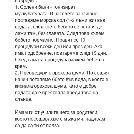
навредят:
1. Солени бани - тонизират
мускулатурата. В часовете за къпане
поставяме морска сол (1-2 лъжички) във
водата, след което бебето се оставя де
лежи там, без главата. След това къпем
бебето нормално. Правят се 10
процедури всеки ден или през ден. Ако
има подобрение, повтаряме след 15 дни.
След самата процедура мажем бебето с
крем.
2. Преоцедури с орехова шума. По същия
начин потапяме ббето във вода, в която е
киснала орехова шума, като е добре
водата да е престояла преди това на
слънце.
Имам ги от училитещето за родители,
което посещавахме с мъжа ми, надявам
са да са ти от полза.