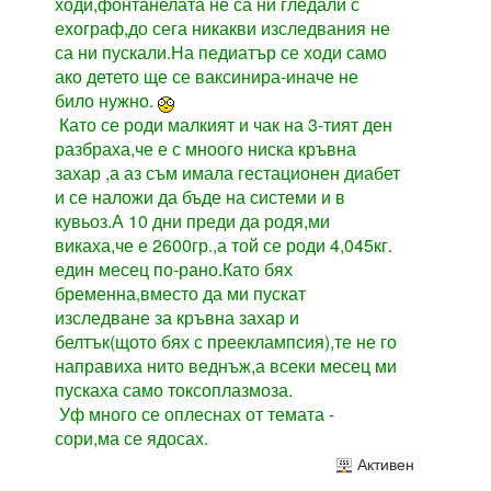
ходи,фонтанелата не са ни гледали с
ехограф,до сега никакви изследвания не
са ни пускали.На педиатър се ходи само
ако детето ще се ваксинира-иначе не
било нужно.
Като се роди малкият и чак на 3-тият ден
разбраха,че е с мноого ниска кръвна
захар ,а аз съм имала гестационен диабет
и се наложи да бъде на системи и в
кувьоз.А 10 дни преди да родя,ми
викаха,че е 2600гр.,а той се роди 4,045кг.
един месец по-рано.Като бях
бременна,вместо да ми пускат
изследване за кръвна захар и
белтък(щото бях с прееклампсия),те не го
направиха нито веднъж,а всеки месец ми
пускаха само токсоплазмоза.
Уф много се оплеснах от темата -
сори,ма се ядосах.
Активен