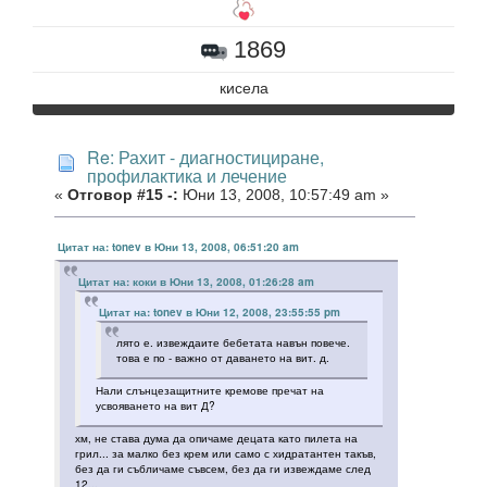
1869
кисела
Re: Рахит - диагностициране,
профилактика и лечение
«
Отговор #15 -:
Юни 13, 2008, 10:57:49 am »
Цитат на: tonev в Юни 13, 2008, 06:51:20 am
Цитат на: коки в Юни 13, 2008, 01:26:28 am
Цитат на: tonev в Юни 12, 2008, 23:55:55 pm
лято е. извеждаите бебетата навън повече.
това е по - важно от даването на вит. д.
Нали слънцезащитните кремове пречат на
усвояването на вит Д?
хм, не става дума да опичаме децата като пилета на
грил... за малко без крем или само с хидратантен такъв,
без да ги събличаме съвсем, без да ги извеждаме след
12...