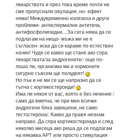
лекарството и през това време почти не
сме пропуснали овулация, но- ефект
няма! Междувременно излязоха и други
проблеми- антиспермални антитела,
антифосфолипидни....За сега няма да се
подлагам на нищо- мъжа ми не е
съгласен- иска да си караме по естествен
начин! Чудя се какво ще стане ако спра
лекарствата/за андрогените/- още по-
лошо ли, организма ми и хормоните
сигурно съвсем ще полудеят!
Но пък и не ми се ще напразно да се
тъпча с кортикостероиди!
Има ли някоя от вас, която е без лечение /
само да вметна, че при мен всички
андрогени бяха завишени, не само
тестостерона/. Какво да правя незнам
направо. Да спра кортикостероида и след
няколко месеца ако реша да се подлагам
на някаква АРТ или просто стимулация