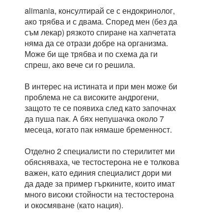
alimania, консултирай се с ендокринолог,
ако трябва и с двама. Според мен (без да
съм лекар) рязкото спиране на хапчетата
няма да се отрази добре на организма.
Може би ще трябва и по схема да ги
спреш, ако вече си го решила.
В интерес на истината и при мен може би
проблема не са високите андрогени,
защото те се появиха след като започнах
да пуша пак. А бях непушачка около 7
месеца, когато пак нямаше бременност.
Отделно 2 специалисти по стерилитет ми
обясняваха, че тестостерона не е толкова
важен, като единия специалист дори ми
да даде за пример гъркините, които имат
много високи стойности на тестостерона
и окосмяване (като нация).