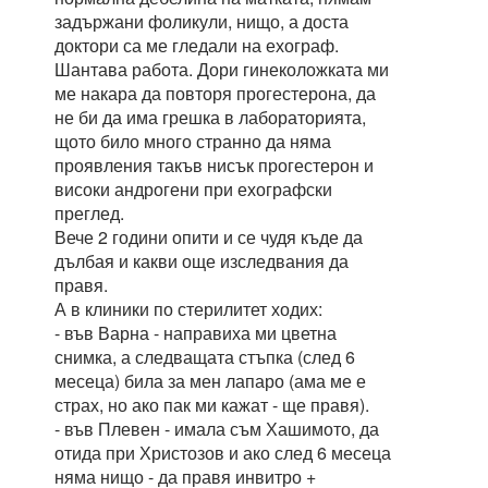
задържани фоликули, нищо, а доста
доктори са ме гледали на ехограф.
Шантава работа. Дори гинеколожката ми
ме накара да повторя прогестерона, да
не би да има грешка в лабораторията,
щото било много странно да няма
проявления такъв нисък прогестерон и
високи андрогени при ехографски
преглед.
Вече 2 години опити и се чудя къде да
дълбая и какви още изследвания да
правя.
А в клиники по стерилитет ходих:
- във Варна - направиха ми цветна
снимка, а следващата стъпка (след 6
месеца) била за мен лапаро (ама ме е
страх, но ако пак ми кажат - ще правя).
- във Плевен - имала съм Хашимото, да
отида при Христозов и ако след 6 месеца
няма нищо - да правя инвитро +