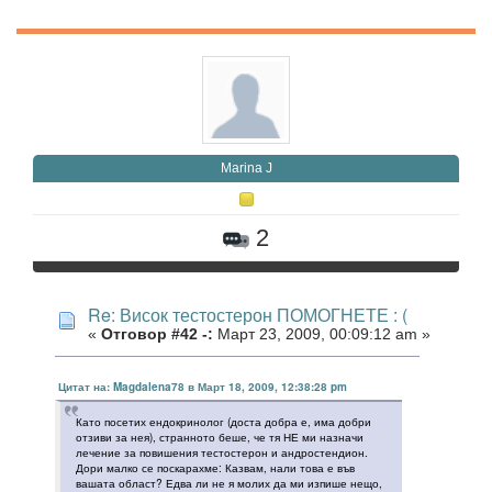
Marina J
2
Re: Висок тестостерон ПОМОГНЕТЕ : (
«
Отговор #42 -:
Март 23, 2009, 00:09:12 am »
Цитат на: Magdalena78 в Март 18, 2009, 12:38:28 pm
Като посетих ендокринолог (доста добра е, има добри
отзиви за нея), странното беше, че тя НЕ ми назначи
лечение за повишения тестостерон и андростендион.
Дори малко се поскарахме: Казвам, нали това е във
вашата област? Едва ли не я молих да ми изпише нещо,