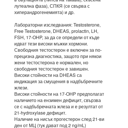
лутеална фаза), СПКЯ (се свърва с
хиперандрогенемията) и др.
Лабораторни изследвания: Testosterone,
Free Testosterone, DHEAS, prolactin, LH,
FSH, 17-OHP, за да се определи от къде
идват тези високи мъжки хормони.
Свободния тестостерон е включен за по-
прецизна диагностика, защото при някои
жени тестостерона е нормален, но
свободния тестостерон е завишен.
Високи стойности на DHEAS са
индикация за смущения в надбъбречните
жлези.
Високи стойности на 17-OHP предполагат
наличието на ензимен дефицит, свързва
се с надбъбречната жлеза и е резултат от
21-hydroxylase дефицит.
Наличие на нисък прогестерон след 21-ви
ден от МЦ (тук дават под 2 ng/mL)