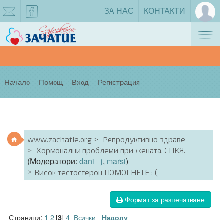
ЗА НАС
КОНТАКТИ
Tog
zachatie@gmail.com
facebook
nav
Начало
Помощ
Вход
Регистрация
www.zachatie.org
Репродуктивно здраве
Хормонални проблеми при жената. СПКЯ.
(Модератори:
dani_ j
,
marsi
)
Висок тестостерон ПОМОГНЕТЕ : (
Формат за разпечатване
Страници:
1
2
[
]
4
Всички
3
Надолу