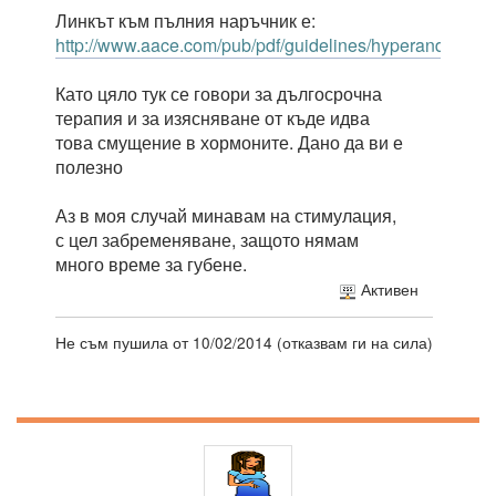
Линкът към пълния наръчник е:
http://www.aace.com/pub/pdf/guidelines/hyperandrogen
Като цяло тук се говори за дългосрочна
терапия и за изясняване от къде идва
това смущение в хормоните. Дано да ви е
полезно
Аз в моя случай минавам на стимулация,
с цел забременяване, защото нямам
много време за губене.
Активен
Не съм пушила от 10/02/2014 (отказвам ги на сила)