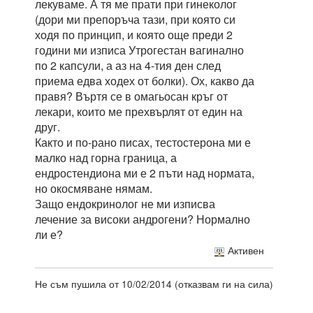
лекуваме. А тя ме прати при гинеколог
(дори ми препоръча тази, при която си
ходя по принцип, и която още преди 2
години ми изписа Утрогестан вагинално
по 2 капсули, а аз на 4-тия ден след
приема едва ходех от болки). Ох, какво да
правя? Въртя се в омагьосан кръг от
лекари, които ме прехвърлят от един на
друг.
Както и по-рано писах, тестостерона ми е
малко над горна граница, а
ендростендиона ми е 2 пъти над нормата,
но окосмяване нямам.
Защо ендокринолог не ми изписва
лечение за високи андрогени? Нормално
ли е?
Активен
Не съм пушила от 10/02/2014 (отказвам ги на сила)