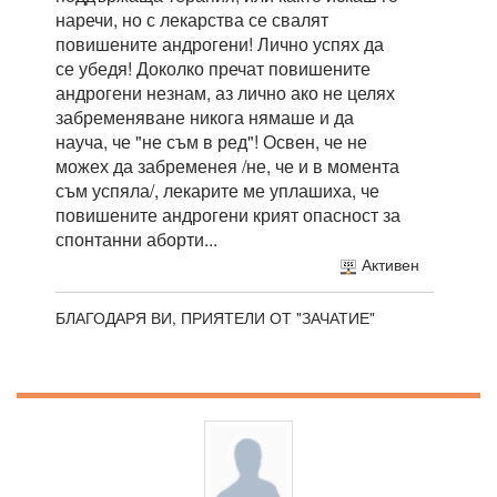
наречи, но с лекарства се свалят
повишените андрогени! Лично успях да
се убедя! Доколко пречат повишените
андрогени незнам, аз лично ако не целях
забременяване никога нямаше и да
науча, че "не съм в ред"! Освен, че не
можех да забременея /не, че и в момента
съм успяла/, лекарите ме уплашиха, че
повишените андрогени крият опасност за
спонтанни аборти...
Активен
БЛАГОДАРЯ ВИ, ПРИЯТЕЛИ ОТ "ЗАЧАТИЕ"