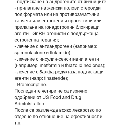
- подтискане на андрогените от яйчниците
- прилагане на женски полови стероиди
под формата или на противозачатъчни
хапчета или естрогени и прогестини или
прилагане на гонадотропин блокиращи
агенти - GnRH агонисти с поддържаща
естрогенна терапия;
- лечение с антиандрогени (например:
spironolactone и flutamide);
- лечение с инсулин-сенситивни агенти
(например: metformin и thiazolidinediones);
- лечение с 5алфа-редуктаза подтискащи
агенти (напр: finasteride);
- Bromocriptine.
Последните четири не са изрично
одобрени от US Food and Drug
Administration.
После се разглежда всяко лекарство по
отделно по отношение на ефективност и
т.н.