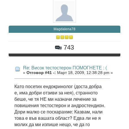
Magdalena78
743
Re: Висок тестостерон ПОМОГНЕТЕ : (
«
Отговор #41 -:
Март 18, 2009, 12:38:28 pm »
Като посетих ендокринолог (доста добра
е, има добри отзиви за нея), странното
беше, че тя НЕ ми назначи лечение за
повишения тестостерон и андростендион.
Дори малко се поскарахме: Казвам, нали
това е във вашата област? Едва ли не я
молих да ми изпише нещо, че да го