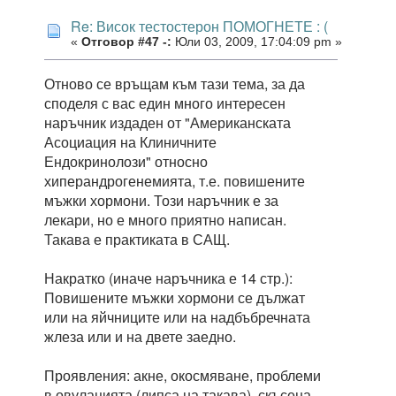
Re: Висок тестостерон ПОМОГНЕТЕ : (
«
Отговор #47 -:
Юли 03, 2009, 17:04:09 pm »
Отново се връщам към тази тема, за да
споделя с вас един много интересен
наръчник издаден от "Американската
Асоциация на Клиничните
Ендокринолози" относно
хиперандрогенемията, т.е. повишените
мъжки хормони. Този наръчник е за
лекари, но е много приятно написан.
Такава е практиката в САЩ.
Накратко (иначе наръчника е 14 стр.):
Повишените мъжки хормони се дължат
или на яйчниците или на надбъбречната
жлеза или и на двете заедно.
Проявления: акне, окосмяване, проблеми
в овулацията (липса на такава), скъсена