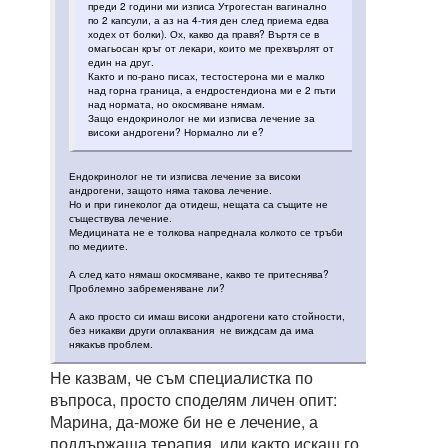
преди 2 години ми изписа Утрогестан вагинално
по 2 капсули, а аз на 4-тия ден след приема едва
ходех от болки). Ох, какво да правя? Въртя се в
омагьосан кръг от лекари, които ме прехвърлят от
един на друг.
Както и по-рано писах, тестостерона ми е малко
над горна граница, а ендростендиона ми е 2 пъти
над нормата, но окосмяване нямам.
Защо ендокринолог не ми изписва лечение за
високи андрогени? Нормално ли е?
Ендокринолог не ти изписва лечение за високи
андрогени, защото няма такова лечение.
Но и при гинеколог да отидеш, нещата са същите не
съществува лечение.
Медицината не е толкова напреднала колкото се тръби
по медиите.
А след като нямаш окосмяване, какво те притеснява?
Проблемно забременяване ли?
А ако просто си имаш високи андрогени като стойности,
без никакви други оплаквания не виждсам да има
някакъв проблем.
Не казвам, че съм специалистка по
въпроса, просто споделям личен опит:
Марина, да-може би не е лечение, а
поддържаща терапия, или както искаш го