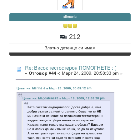
alimania
212
Златно детенце си имам
Re: Висок тестостерон ПОМОГНЕТЕ : (
«
Отговор #44 -:
Март 24, 2009, 20:58:33 pm »
Цитат на: Marina J в Март 23, 2009, 00:09:12 am
Цитат на: Magdalena78 в Март 18, 2009, 12:38:28 pm
Като посетих ендокринолог (доста добра е, има
добри отзиви за нея), странното беше, че тя НЕ
ми назначи лечение за повишения тестостерон и
андростендион. Дори малко се поскарахме:
Казвам, нали това е във вашата област? Едва ли
не я молих да ми изпише нещо, че да го лекуваме.
А тя ме прати при гинеколог (дори ми препоръча
тази, при която си ходя по принцип, и която още