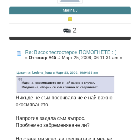
Marina J
2
Re: Висок тестостерон ПОМОГНЕТЕ : (
«
Отговор #45 -:
Март 25, 2009, 06:11:31 am »
Цитат на: Ledena_luna в Март 23, 2009, 10:04:58 am
Марина, окосмяването не е най-важно в случая.
Магдалена, обърни се към клиника по стерилитет.
Никъде не съм посочвала че е най важно
окосмяването.
Напротив задала съм въпрос.
Проблемно забременяване ли?
Но стана ми ясно, да грешката е в мен че