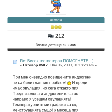
alimania
212
Златно детенце си имам
Re: Висок тестостерон ПОМОГНЕТЕ : (
«
Отговор #50 -:
Юли 06, 2009, 01:18:28 am »
При мен очевидно повишените андрогени
не са били главния проблем!
И преди
имах овулация, но сега откакто пия
Преднизолона и андрогените са ок-
направо я усещам овулацията!
Температурните ми графики са ок,
менструацията също! 6 месеца пия