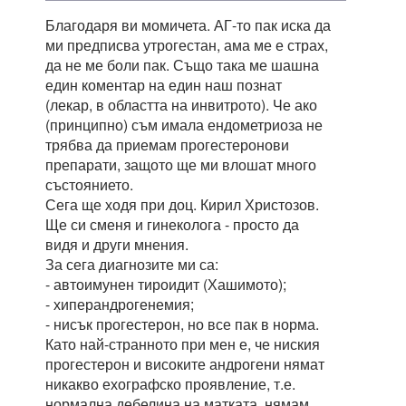
Благодаря ви момичета. АГ-то пак иска да
ми предписва утрогестан, ама ме е страх,
да не ме боли пак. Също така ме шашна
един коментар на един наш познат
(лекар, в областта на инвитрото). Че ако
(принципно) съм имала ендометриоза не
трябва да приемам прогестеронови
препарати, защото ще ми влошат много
състоянието.
Сега ще ходя при доц. Кирил Христозов.
Ще си сменя и гинеколога - просто да
видя и други мнения.
За сега диагнозите ми са:
- автоимунен тироидит (Хашимото);
- хиперандрогенемия;
- нисък прогестерон, но все пак в норма.
Като най-странното при мен е, че ниския
прогестерон и високите андрогени нямат
никакво ехографско проявление, т.е.
нормална дебелина на матката, нямам