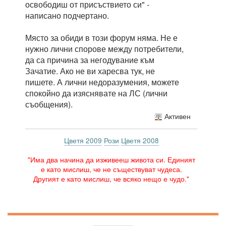
освободиш от присъствието си" -
написано подчертано.
Място за обиди в този форум няма. Не е
нужно лични спорове между потребители,
да са причина за негодувание към
Зачатие. Ако не ви харесва тук, не
пишете. А лични недоразумения, можете
спокойно да изяснявате на ЛС (лични
съобщения).
Активен
Цветя 2009
Рози
Цветя 2008
"Има два начина да изживееш живота си. Единият
е като мислиш, че не съществуват чудеса.
Другият е като мислиш, че всяко нещо е чудо."