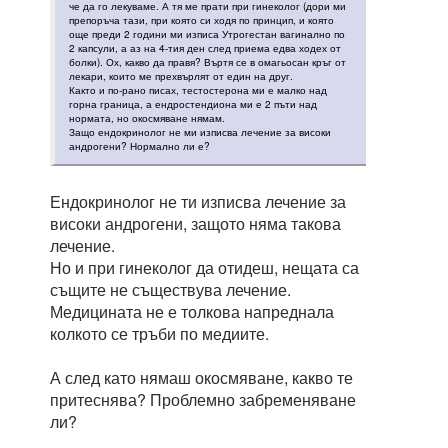
че да го лекуваме. А тя ме прати при гинеколог (дори ми
препоръча тази, при която си ходя по принцип, и която
още преди 2 години ми изписа Утрогестан вагинално по
2 капсули, а аз на 4-тия ден след приема едва ходех от
болки). Ох, какво да правя? Въртя се в омагьосан кръг от
лекари, които ме прехвърлят от един на друг.
Както и по-рано писах, тестостерона ми е малко над
горна граница, а ендростендиона ми е 2 пъти над
нормата, но окосмяване нямам.
Защо ендокринолог не ми изписва лечение за високи
андрогени? Нормално ли е?
Ендокринолог не ти изписва лечение за
високи андрогени, защото няма такова
лечение.
Но и при гинеколог да отидеш, нещата са
същите не съществува лечение.
Медицината не е толкова напреднала
колкото се тръби по медиите.
А след като нямаш окосмяване, какво те
притеснява? Проблемно забременяване
ли?