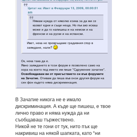
Цитат на: Ивет в Февруари 13, 2009, 00:00:51
am
Нямам нужда от няколко езика за да ми се
казват едни и същи неща. Но пък ако искаш
може и да го напишеш и на немски и на
френски и на руски и на испански.
Ивет, нека не превръщаме градивния спор в
заяждане, нали?
Ок, нека така да е.
Явно заяждането в този форум е позволено само на
хора на които под името им пише "Сдружение зачатие".
Освобождавам ви от присъствието си във форумите
на Зачатие.
Отивам да пиша във онзи другия форум на
син фон където няма дискриминация.
В Зачатие никога не е имало
дискриминация. А къде ще пишеш, е твое
лично право и няма нужда да ни
съобщаваш тържествено.
Никой не те гони от тук, нито пък ще
накривиш на някой шапката, като "ни