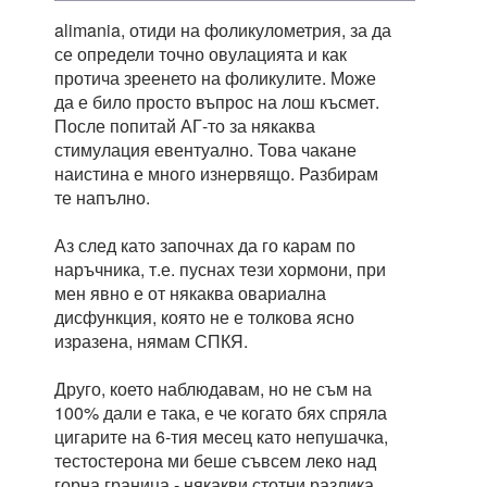
alimania, отиди на фоликулометрия, за да
се определи точно овулацията и как
протича зреенето на фоликулите. Може
да е било просто въпрос на лош късмет.
После попитай АГ-то за някаква
стимулация евентуално. Това чакане
наистина е много изнервящо. Разбирам
те напълно.
Аз след като започнах да го карам по
наръчника, т.е. пуснах тези хормони, при
мен явно е от някаква овариална
дисфункция, която не е толкова ясно
изразена, нямам СПКЯ.
Друго, което наблюдавам, но не съм на
100% дали е така, е че когато бях спряла
цигарите на 6-тия месец като непушачка,
тестостерона ми беше съвсем леко над
горна граница - някакви стотни разлика.