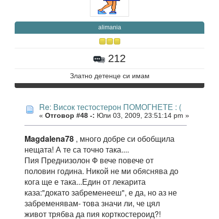
alimania
212
Златно детенце си имам
Re: Висок тестостерон ПОМОГНЕТЕ : (
«
Отговор #48 -:
Юли 03, 2009, 23:51:14 pm »
Magdalena78
, много добре си обобщила
нещата! А те са точно така....
Пия Преднизолон Ф вече повече от
половин година. Никой не ми обяснява до
кога ще е така...Един от лекарита
каза:"докато забременееш", е да, но аз не
забременявам- това значи ли, че цял
живот трябва да пия корткостероид?!