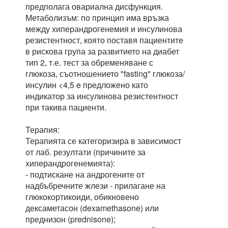
предполага овариална дисфункция.
Метаболизъм: по принцип има връзка
между хиперандрогенемия и инсулинова
резистентност, която поставя пациентите
в рискова група за развитието на диабет
тип 2, т.е. тест за обременяване с
глюкоза, съотношението "fasting" глюкоза/
инсулин <4,5 e предложено като
индикатор за инсулинова резистентност
при такива пациенти.
Терапия:
Терапията се категоризира в зависимост
от лаб. резултати (причините за
хиперандрогенемията):
- подтискане на андрогените от
надбъбречните жлези - прилагане на
глюкокортикоиди, обикновено
дексаметасон (dexamethasone) или
преднизон (prednisone);