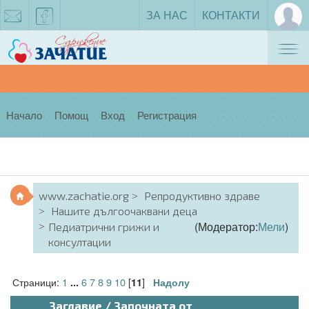
ЗА НАС
КОНТАКТИ
Tog
zachatie@gmail.com
facebook
nav
Начало
Помощ
Вход
Регистрация
www.zachatie.org
Репродуктивно здраве
Нашите дългоочаквани деца
(Модератор:
Мели
)
Педиатрични грижи и
консултации
Страници:
1
6
7
8
9
10
[
]
...
11
Надолу
Заглавие
/
Започната от