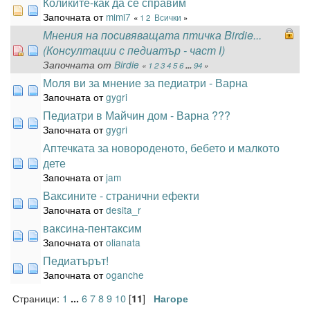
Коликите-как да се справим
Започната от
mimi7
«
1
2
Всички
»
Мнения на посивяващата птичка Birdie...
(Консултации с педиатър - част І)
Започната от
Birdie
«
1
2
3
4
5
6
...
94
»
Моля ви за мнение за педиатри - Варна
Започната от
gygri
Педиатри в Майчин дом - Варна ???
Започната от
gygri
Аптечката за новороденото, бебето и малкото
дете
Започната от
jam
Ваксините - странични ефекти
Започната от
desita_r
ваксина-пентаксим
Започната от
olianata
Педиатърът!
Започната от
oganche
Страници:
1
6
7
8
9
10
[
]
...
11
Нагоре