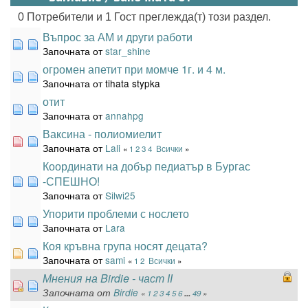
0 Потребители и 1 Гост преглежда(т) този раздел.
Въпрос за АМ и други работи
Започната от
star_shine
огромен апетит при момче 1г. и 4 м.
Започната от tihata stypka
отит
Започната от
annahpg
Ваксина - полиомиелит
Започната от
Lali
«
1
2
3
4
Всички
»
Координати на добър педиатър в Бургас
-СПЕШНО!
Започната от
Silwi25
Упорити проблеми с нослето
Започната от
Lara
Коя кръвна група носят децата?
Започната от
sami
«
1
2
Всички
»
Мнения на Birdie - част ІІ
Започната от
Birdie
«
1
2
3
4
5
6
...
49
»