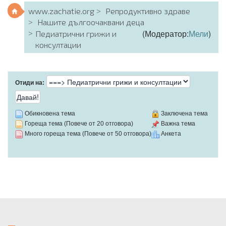
www.zachatie.org
Репродуктивно здраве
Нашите дългоочаквани деца
(Модератор:
Мели
)
Педиатрични грижи и
консултации
Отиди на:
Обикновена тема
Заключена тема
Гореща тема (Повече от 20 отговора)
Важна тема
Много гореща тема (Повече от 50 отговора)
Анкета