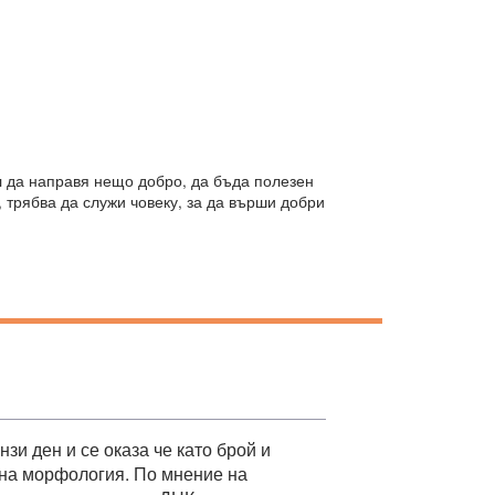
л да направя нещо добро, да бъда полезен
, трябва да служи човеку, за да върши добри
и ден и се оказа че като брой и
лна морфология. По мнение на