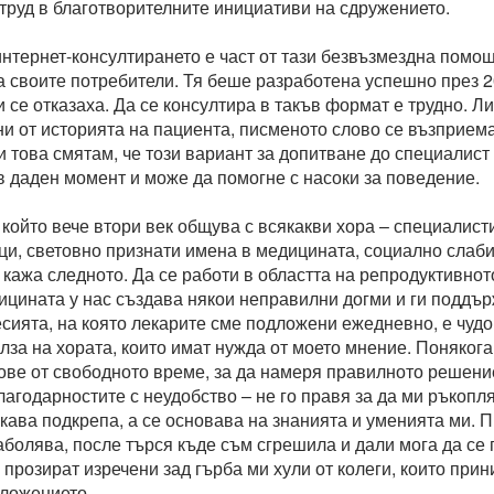
 труд в благотворителните инициативи на сдружението.
интернет-консултирането е част от тази безвъзмездна помощ
а своите потребители. Тя беше разработена успешно през 20
и се отказаха. Да се консултира в такъв формат е трудно. 
ни от историята на пациента, писменото слово се възприем
и това смятам, че този вариант за допитване до специалист
в даден момент и може да помогне с насоки за поведение.
, който вече втори век общува с всякакви хора – специалис
ци, световно признати имена в медицината, социално слаби 
а кажа следното. Да се работи в областта на репродуктивнот
ицината у нас създава някои неправилни догми и ги поддър
есията, на която лекарите сме подложени ежедневно, е чуд
лза на хората, които имат нужда от моето мнение. Понякога
ове от свободното време, за да намеря правилното решени
агодарностите с неудобство – не го правя за да ми ръкопл
акава подкрепа, а се основава на знанията и уменията ми. 
аболява, после търся къде съм сгрешила и дали мога да се 
прозират изречени зад гърба ми хули от колеги, които прини
положението.