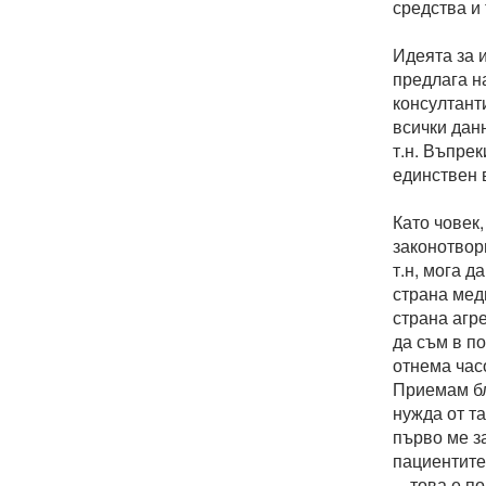
средства и
Идеята за 
предлага н
консултант
всички дан
т.н. Въпрек
единствен 
Като човек
законотвор
т.н, мога д
страна мед
страна агр
да съм в по
отнема час
Приемам бл
нужда от т
първо ме з
пациентите 
... това е 