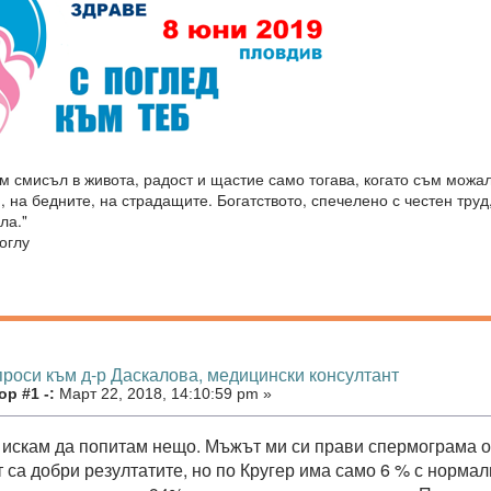
м смисъл в живота, радост и щастие само тогава, когато съм можа
, на бедните, на страдащите. Богатството, спечелено с честен труд
ла."
оглу
проси към д-р Даскалова, медицински консултант
р #1 -:
Март 22, 2018, 14:10:59 pm »
 искам да попитам нещо. Мъжът ми си прави спермограма онз
 са добри резултатите, но по Кругер има само 6 % с норма