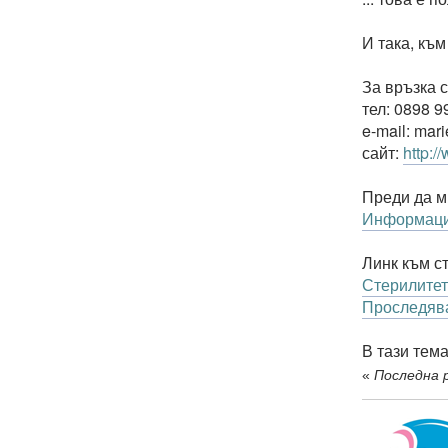
И така, към
За връзка с
тел: 0898 9
e-mail: mar
сайт:
http:/
Преди да м
Информация
Линк към с
Стерилитет
Проследяв
В тази тем
«
Последна р