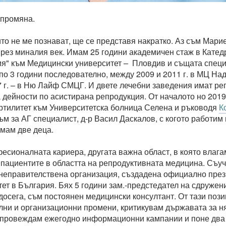
 промяна.
оито не ме познават, ще се представя накратко. Аз съм Мар
рез миналия век. Имам 25 години академичен стаж в Катедр
я" към Медицински университет – Пловдив и същата специа
по 3 години последователно, между 2009 и 2011 г. в МЦ Н
7 г. – в Ню Лайф СМЦГ. И двете лечебни заведения имат рег
а дейности по асистирана репродукция. От началото но 2019 
тилитет към Университетска болница Селена и ръководя
К
м за АГ специалист, д-р Васил Даскалов, с когото работим 
мам две деца.
есионалната кариера, другата важна област, в която влага
 пациентите в областта на репродуктивната медицина. Съу
неправителствена организация, създадена официално през 2
ет в България. Бях 5 години зам.-предстедател на сдружени
досега, съм постоянен медицински консултант. От тази поз
лни и организационни промени, критикувам държавата за н
 провеждам ежегодно информационни кампании и поне два 