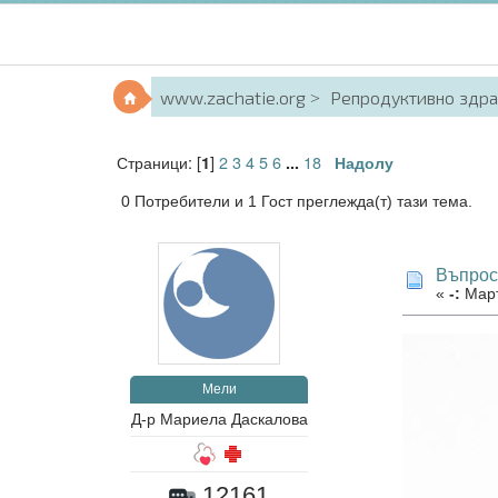
www.zachatie.org
Репродуктивно здр
Страници: [
]
2
3
4
5
6
18
1
...
Надолу
0 Потребители и 1 Гост преглежда(т) тази тема.
Въпрос
«
-:
Март
Мели
Д-р Мариела Даскалова
12161