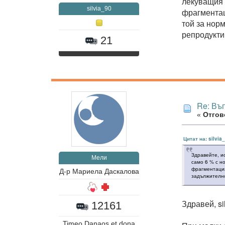
лекуващия 
silvia_90
фрагментац
той за нор
репродукти
21
Re: Въ
«
Отгово
Цитат на: silvia
Здравейте, и
Мели
само 6 % с н
фрагментация
Д-р Мариела Даскалова
задължително
Здравей, si
12161
Timeo Danaos et dona