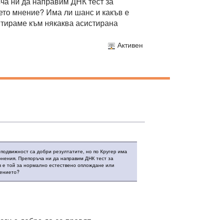
ча ни да направим ДНК тест за
ето мнение? Има ли шанс и какъв е
нтираме към някаква асистирана
Активен
 подвижност са добри резултатите, но по Кругер има
онения. Препоръча ни да направим ДНК тест за
в е той за нормално естествено оплождане или
жението?