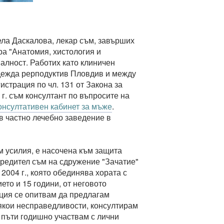
иела Даскалова, лекар съм, завърших
а "Анатомия, хистология и
лност. Работих като клиничен
адежда рерподуктив Пловдив и между
истрация по чл. 131 от Закона за
г. съм консултант по въпросите на
онсултативен кабинет за мъже
.
в частно лечебно заведение в
м усилия, е насочена към защита
чредител съм на сдружение "Зачатие"
004 г., която обединява хората с
ето и 15 години, от неговото
иция се опитвам да предлагам
якои несправедливости, консултирам
пъти годишно участвам с лични