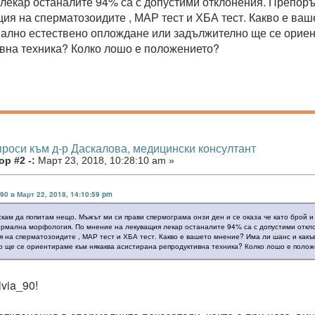
лекар останалите 94% са с допустими отклонения. Препоръ
ия на сперматозоидите , МАР тест и ХБА тест. Какво е ваш
мално естествено оплождане или задължително ще се орие
вна техника? Колко лошо е положението?
проси към д-р Даскалова, медицински консултант
р #2 -:
Март 23, 2018, 10:28:10 am »
_90 в Март 22, 2018, 14:10:59 pm
скам да попитам нещо. Мъжът ми си прави спермограма онзи ден и се оказа че като брой и
ормална морфология. По мнение на лекуващия лекар останалите 94% са с допустими откл
 на сперматозоидите , МАР тест и ХБА тест. Какво е вашето мнение? Има ли шанс и какъ
 ще се ориентираме към някаква асистирана репродуктивна техника? Колко лошо е поло
lvia_90!