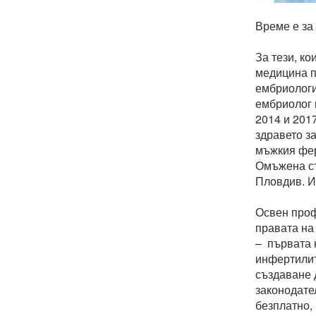
Време е за
За тези, к
медицина п
ембриологи
ембриолог 
2014 и 201
здравето з
мъжкия фер
Омъжена съ
Пловдив. И
Освен проф
правата на
– първата 
инфертилит
създаване 
законодате
безплатно,