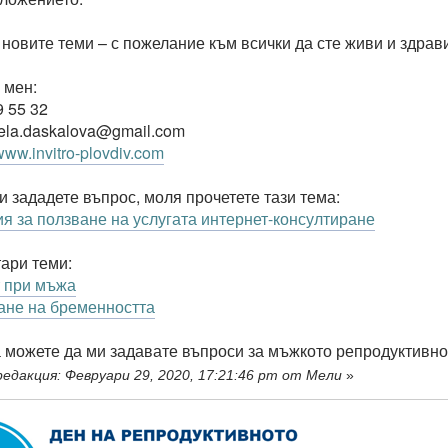
 новите теми – с пожелание към всички да сте живи и здрави
 мен:
9 55 32
iela.daskalova@gmail.com
/www.invitro-plovdiv.com
и зададете въпрос, моля прочетете тази тема:
 за ползване на услугата интернет-консултиране
тари теми:
 при мъжа
ане на бременността
а можете да ми задавате въпроси за мъжкото репродуктивно
едакция: Февруари 29, 2020, 17:21:46 pm от Мели
»