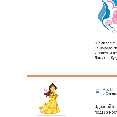
"Намирал съ
на народа си
и полезни де
Димитър Куд
Re: Въ
«
Отгово
Здравейте,
подвижност