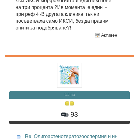
към ИКСИ морфологията я вдигнем поне
на три процента ?!/ в момента е един -
при реф 4 /В другата клиника пък ни
посъветваха само ИКСИ, без да правим
опити за подобряване?!
Активен
fatima
93
Re: Олигоастенотератозооспермия и ин