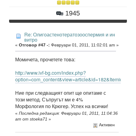
1945
Re: Олигоастенотератозооспермия и ин
витро
«
Отговор #47 -:
Февруари 01, 2011, 11:02:01 am »
Момичета, прочетете това:
http://www.ivf-bg.com/index.php?
option=com_content&view=article&id=182&Itemid=184
Ние при следващият опит ще опитаме с
този метод. Съпругът ми е 4%
Морфология по Крюгер. Успех на всички!
«
Последна редакция: Февруари 01, 2011, 11:04:36
am от stoeka71
»
Активен