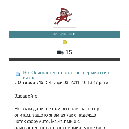
Нетърпеливка
15
Re: Олигоастенотератозооспермия и ин
витро
«
Отговор #45 -:
Януари 03, 2011, 16:13:47 pm »
Здравейте,
Не знам дали ще съм ви полезна, но ще
опитам, защото знам аз как с надежда
четях форумите. Мъжът ми е с
олигоастенотератозооспермия, може би в