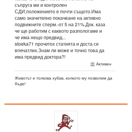
съпруга ми и контролен
СДИ,положението е почти същото.Има
само значително покачване на активно
подвижните сперм.-от 5 на 21%.Док. каза
че ще работим с каквото разпологаме и
че има нещо предвид...
stoeka71 прочетох статията и доста се
впечатлих.Знам ли може и точно това да
има предвид доктора?!
Активен
Животът е толкова хубав, колкото му позволим да
бъде!