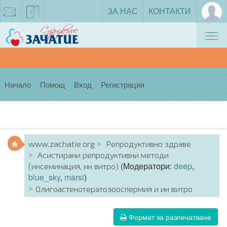
ЗА НАС
КОНТАКТИ
Tog
zachatie@gmail.com
facebook
nav
Начало
Помощ
Вход
Регистрация
www.zachatie.org
Репродуктивно здраве
Асистирани репродуктивни методи
(Модератори:
deep
,
(инсеминация, ин витро)
blue_sky
,
marsi
)
Олигоастенотератозооспермия и ин витро
Формат за разпечатване