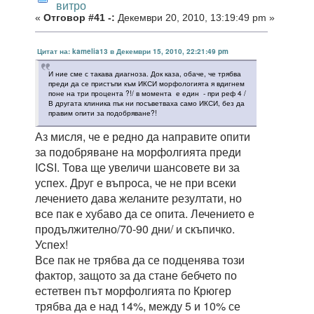
витро
«
Отговор #41 -:
Декември 20, 2010, 13:19:49 pm »
Цитат на: kamelia13 в Декември 15, 2010, 22:21:49 pm
И ние сме с такава диагноза. Док каза, обаче, че трябва
преди да се пристъпи към ИКСИ морфологията я вдигнем
поне на три процента ?!/ в момента е един - при реф 4 /
В другата клиника пък ни посъветваха само ИКСИ, без да
правим опити за подобряване?!
Аз мисля, че е редно да направите опити
за подобряване на морфолгията преди
ICSI. Това ще увеличи шансовете ви за
успех. Друг е въпроса, че не при всеки
лечението дава желаните резултати, но
все пак е хубаво да се опита. Лечението е
продължително/70-90 дни/ и скъпичко.
Успех!
Все пак не трябва да се подценява този
фактор, защото за да стане бебчето по
естетвен път морфолгията по Крюгер
трябва да е над 14%, между 5 и 10% се