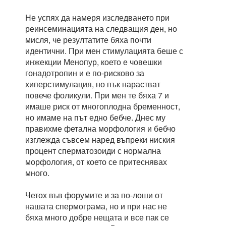
Не успях да намеря изследването при
реинсеминацията на следващия ден, но
мисля, че резултатите бяха почти
идентични. При мен стимулацията беше с
инжекции Менопур, което е човешки
гонадотропин и е по-рисково за
хиперстимулация, но пък нарастват
повече фоликули. При мен те бяха 7 и
имаше риск от многоплодна бременност,
но имаме на път едно бебче. Днес му
правихме фетална морфология и бебчо
изглежда съвсем наред въпреки ниския
процент сперматозоиди с нормална
морфология, от което се притеснявах
много.
Четох във форумите и за по-лоши от
нашата спермограма, но и при нас не
бяха много добре нещата и все пак се