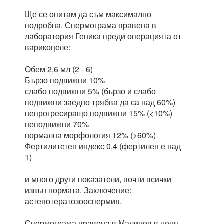
Ще се опитам да съм максимално
подробна. Спермограма правена в
лаборатория Геника преди операцията от
варикоцеле:
Обем 2,6 мл (2 - 6)
Бързо подвижни 10%
слабо подвижни 5% (бързо и слабо
подвижни заедно трябва да са над 60%)
непрогресиращо подвижни 15% (<10%)
неподвижни 70%
нормална морфология 12% (>60%)
Фертилитетен индекс 0,4 (фертилен е над
1)
и много други показатели, почти всички
извън нормата. Заключение:
астенотератозооспермия.
Спермограма правена в Малинов в деня