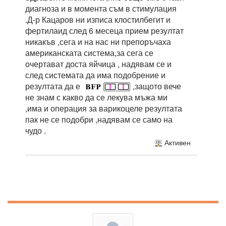
диагноза и в момента съм в стимулация
.Д-р Кацаров ни изписа клостилбегит и
фертилаид след 6 месеца прием резултат
никакъв ,сега и на нас ни препоръчаха
американската система,за сега се
очертават доста яйчица , надявам се и
след системата да има подобрение и
резултата да е
,защото вече
не знам с какво да се лекува мъжа ми
,има и операция за варикоцеле резултата
пак не се подобри ,надявам се само на
чудо .
Активен