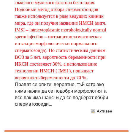
тяжелого мужского фактора бесплодия.
Подобный метод отбора сперматозоидов
также используется в ряде ведущих клиник
мира, где он получил название ИМСИ (англ.
IMSI – intracytoplasmic morphologically normal
sperm injection – интрацитоплазматическая
инъекция морфологически нормального
сперматозоида). По статистическим данным
ВОЗ за 5 лет, вероятность беременности при
ИКСИ составляет 30%, а использование
технологии ИМСИ ( IMSI ), повышает
вероятность беременности до 70 %.
Правят се опити, вероятно, тъй като ако
няма начин да се подобри морфологията
все пак има шанс и да се подберат добри
сперматозоиди...
Активен