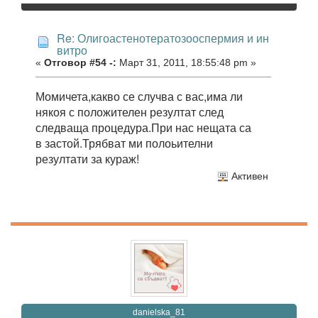
Re: Олигоастенотератозооспермия и ин
витро
«
Отговор #54 -:
Март 31, 2011, 18:55:48 pm »
Момичета,какво се случва с вас,има ли
някоя с положителен резултат след
следваща процедура.При нас нещата са
в застой.Трябват ми полоьителни
резултати за кураж!
Активен
danielska_81