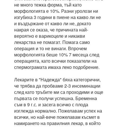
не много тежка форма, тъй като
морфологията е 10%. Разни уролози ни
изгубиха 3 години в пиене на какво ли не
и въздържане от какво ли не, докато
накрая се оказа, че причината най-
вероятно е варикоцеле и никакви
лекарства не помагат. Помага само
операция и то не винаги. Впрочем
морфологията беше 10% 7 месеца след
операцията, като всички показатели на
спермограмата имаха леко подобрение.
Лекарите в "Надежда" бяха категорични,
че трябва да пробваме 2-3 инсеминации
след като тръбите ми са проходими и още
първата се получи успешна. Бременна
съм в 9 г.с. и засега всичко с плода
изглежда нормално. Пожелавам успех на
всички, но най-вече пожелавам късмет в
намирането на правилния лекар, в който