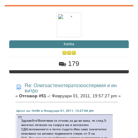
tranka
179
Re: Олигоастенотератозооспермия и ин
витро
«
Отговор #51 -:
Февруари 01, 2011, 19:57:27 pm »
Цитат на: ivette в Февруари 01, 2011, 13:27:06 pm
Здравейте!Включвам се отново,за да ви кажа, че след 3-
месечно лечение на съпруга ми и контролен
СДИ,положението е почти същото.Има само значително
покачване на активно подвижните сперм.-от 5 на
21%.Док. каза че ще работим с каквото разпологаме и че