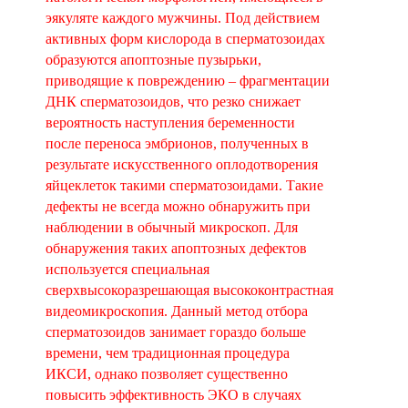
эякуляте каждого мужчины. Под действием
активных форм кислорода в сперматозоидах
образуются апоптозные пузырьки,
приводящие к повреждению – фрагментации
ДНК сперматозоидов, что резко снижает
вероятность наступления беременности
после переноса эмбрионов, полученных в
результате искусственного оплодотворения
яйцеклеток такими сперматозоидами. Такие
дефекты не всегда можно обнаружить при
наблюдении в обычный микроскоп. Для
обнаружения таких апоптозных дефектов
используется специальная
сверхвысокоразрешающая высококонтрастная
видеомикроскопия. Данный метод отбора
сперматозоидов занимает гораздо больше
времени, чем традиционная процедура
ИКСИ, однако позволяет существенно
повысить эффективность ЭКО в случаях