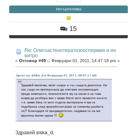
Нетърпеливка
15
Re: Олигоастенотератозооспермия и ин
витро
«
Отговор #49 -:
Февруари 01, 2011, 14:47:18 pm »
Цитат на: siska_d в Февруари 01, 2011, 09:41:11 am
Здарвей миличка, моят съпруг е със същата диагноза. На
нас също ни препоръчаха да опитаме инсеминация
преди инвитрото, показателите му са ниски и за това
искам да резбера вие с какви бяхте като правихте инсето
т.е. какви бяха те като отдели материали и как се
подобриха след преработката(ако си спомняш разбита
се)? Благодаря ти предварително, надявам се на ми
вдъхнеш малко кураж !!!
Здравей siska_d,