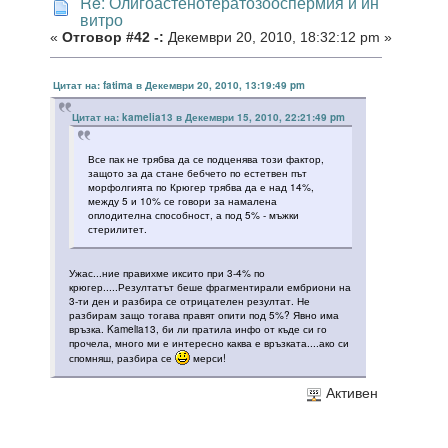
Re: Олигоастенотератозооспермия и ин
витро
«
Отговор #42 -:
Декември 20, 2010, 18:32:12 pm »
Цитат на: fatima в Декември 20, 2010, 13:19:49 pm
Цитат на: kamelia13 в Декември 15, 2010, 22:21:49 pm
Все пак не трябва да се подценява този фактор,
защото за да стане бебчето по естетвен път
морфолгията по Крюгер трябва да е над 14%,
между 5 и 10% се говори за намалена
оплодителна способност, а под 5% - мъжки
стерилитет.
Ужас...ние правихме иксито при 3-4% по
крюгер.....Резултатът беше фрагментирали ембриони на
3-ти ден и разбира се отрицателен резултат. Не
разбирам защо тогава правят опити под 5%? Явно има
връзка. Kamelia13, би ли пратила инфо от къде си го
прочела, много ми е интересно каква е връзката....ако си
спомняш, разбира се
мерси!
Активен