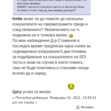
има нещо предвид...
stoeka71 прочетох статията и доста се впечатлих.Знам
ли може и точно това да има предвид доктора?!
Ivette
може ли да помоля да напишеш
показателите на смермограмите преди и
след лечението? Увеличението на %
подвижни не е толкова малко.
По мои наблюдения Д-р Стаменов в
последно време предписва една схема за
седемдневно изпразване/3 дни почивка
за подобряване на показателите на SDI
теста и знам за случаи в които помага,
така че бъди позитивна и стискаме палци
всичко да е наред.
Цигу
успех ти желая.
«
Последна редакция: Февруари 01, 2011, 19:59:51
pm от tranka
»
Активен