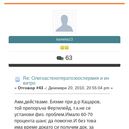
kamelia13
63
Re: Олигоастенотератозооспермия и ин
витро
«
Отговор #43 -:
Декември 20, 2010, 20:55:04 pm »
Ами,действаме. Бяхме при д-р Кацаров,
той препоръча Фертилейд, т.к.не се
установи физ. проблем.Имало 60-70
процента шанс да помогне.И без това
има време докато си получим док. за