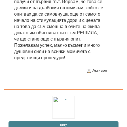
получи от първия път. Вярвам, че това се
дължи и на дълбокия оптимизъм, който се
опитвах да си самовнуша още от самото
начало на стимулацията дори и с цената
на това да съм смешна в очите на екипа
докато им обяснявах как съм РЕШИЛА,
че ще стане още с първия опит.
Пожелавам успех, малко късмет и много
душевни сили на всички момичета с
предстоящи процедури!
Активен
цигу