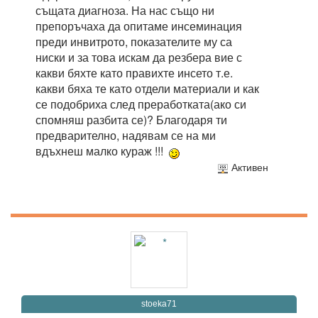
същата диагноза. На нас също ни
препоръчаха да опитаме инсеминация
преди инвитрото, показателите му са
ниски и за това искам да резбера вие с
какви бяхте като правихте инсето т.е.
какви бяха те като отдели материали и как
се подобриха след преработката(ако си
спомняш разбита се)? Благодаря ти
предварително, надявам се на ми
вдъхнеш малко кураж !!!
Активен
stoeka71