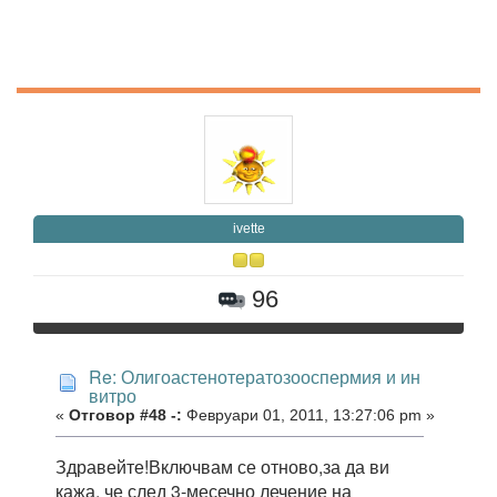
ivette
96
Re: Олигоастенотератозооспермия и ин
витро
«
Отговор #48 -:
Февруари 01, 2011, 13:27:06 pm »
Здравейте!Включвам се отново,за да ви
кажа, че след 3-месечно лечение на