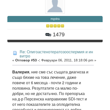
mgstra
1479
Re: Олигоастенотератозооспермия и ин
витро
«
Отговор #53 -:
Февруари 06, 2011, 18:18:06 pm »
Валерия
, ние сме със същата диагноза и
също бяхме на това лечение, даже
повече от 6 месеца - почти 2 години и
половина. Резултатите са малко по-
добри, но не достатъчно. По препоръка
на д-р Персенска направихме SDI-тест и
от него показателите за оплодителна
способност и преживяемост са добри,