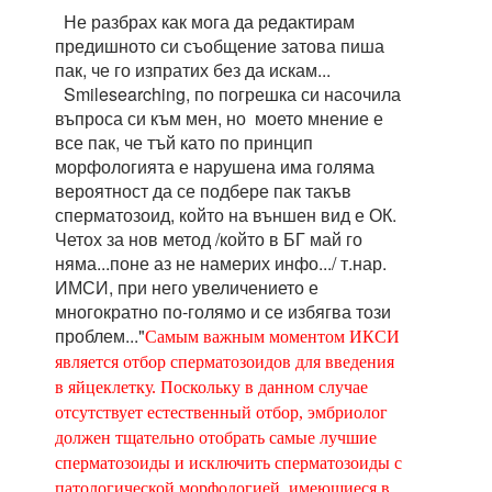
Не разбрах как мога да редактирам
предишното си съобщение затова пиша
пак, че го изпратих без да искам...
Smilesearching, по погрешка си насочила
въпроса си към мен, но моето мнение е
все пак, че тъй като по принцип
морфологията е нарушена има голяма
вероятност да се подбере пак такъв
сперматозоид, който на външен вид е ОК.
Четох за нов метод /който в БГ май го
няма...поне аз не намерих инфо.../ т.нар.
ИМСИ, при него увеличението е
многократно по-голямо и се избягва този
проблем..."
Самым важным моментом ИКСИ
является отбор сперматозоидов для введения
в яйцекле
тку. Поскольку в данном случае
отсутствует естественный отбор, эмбриолог
должен тщательно отобрать самые лучшие
сперматозоиды и исключить сперматозоиды с
патологической морфологией, имеющиеся в