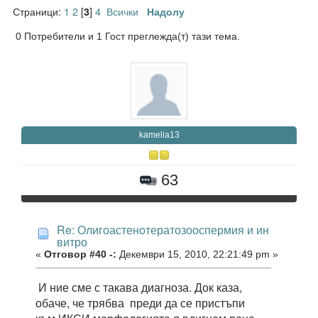
Страници:
1
2
[
]
4
Всички
3
Надолу
0 Потребители и 1 Гост преглежда(т) тази тема.
kamelia13
63
Re: Олигоастенотератозооспермия и ин
витро
«
Отговор #40 -:
Декември 15, 2010, 22:21:49 pm »
И ние сме с такава диагноза. Док каза,
обаче, че трябва преди да се пристъпи