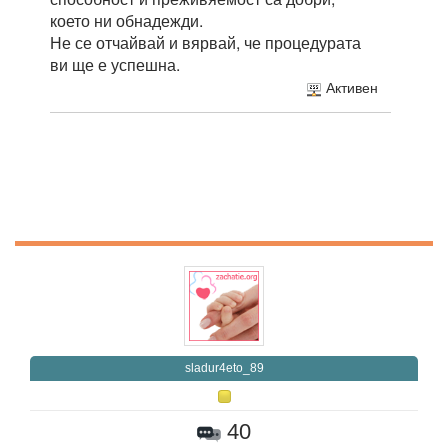
което ни обнадежди.
Не се отчайвай и вярвай, че процедурата
ви ще е успешна.
Активен
sladur4eto_89
40