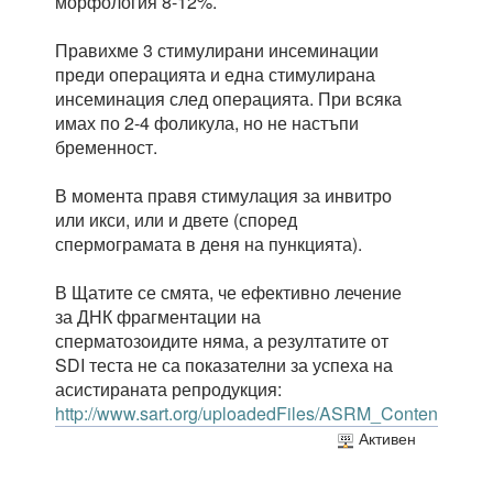
морфология 8-12%.
Правихме 3 стимулирани инсеминации
преди операцията и една стимулирана
инсеминация след операцията. При всяка
имах по 2-4 фоликула, но не настъпи
бременност.
В момента правя стимулация за инвитро
или икси, или и двете (според
спермограмата в деня на пункцията).
В Щатите се смята, че ефективно лечение
за ДНК фрагментации на
сперматозоидите няма, а резултатите от
SDI теста не са показателни за успеха на
асистираната репродукция:
http://www.sart.org/uploadedFiles/ASRM_Content/News
Активен