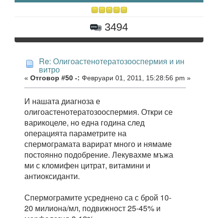
3494
Re: Олигоастенотератозооспермия и ин
витро
«
Отговор #50 -:
Февруари 01, 2011, 15:28:56 pm »
И нашата диагноза е
олигоастенотератозооспермия. Откри се
варикоцеле, но една година след
операцията параметрите на
спермограмата варират много и нямаме
постоянно подобрение. Лекувахме мъжа
ми с кломифен цитрат, витамини и
антиоксиданти.
Спермограмите усреднено са с брой 10-
20 милиона/мл, подвижност 25-45% и