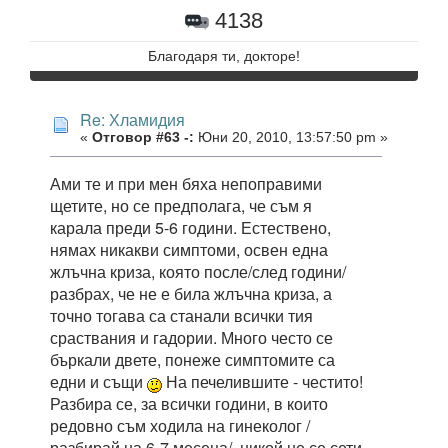
4138
Благодаря ти, докторе!
Re: Хламидия
«
Отговор #63 -:
Юни 20, 2010, 13:57:50 pm »
Ами те и при мен бяха непоправими
щетите, но се предполага, че съм я
карала преди 5-6 години. Естествено,
нямах никакви симптоми, освен една
жлъчна криза, която после/след години/
разбрах, че не е била жлъчна криза, а
точно тогава са станали всички тия
сраствания и гадории. Много често се
бъркали двете, понеже симптомите са
едни и същи
На печелившите - честито!
Разбира се, за всички години, в които
редовно съм ходила на гинеколог /
разбирай на 6-7 месеца/, никой не се сети