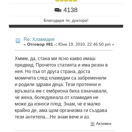
4138
Благодаря ти, докторе!
Re: Хламидия
«
Отговор #61 -:
Юни 19, 2010, 22:46:50 pm »
Хммм, да, стана ми ясно какво имаш
предвид. Прочетох статията и има резон в
нея. Но пък от друга страна, доста
момичета след хламидии са забременели
и родили здрави деца. Тези протеини и
връзката им с ембриона биха означавали,
че жена, боледувеала от хламидия не
може да износи плод. Знам, че е малко
крайно де, ама щом организма ги създава
тези антитела....Не знам вече и аз.
Активен