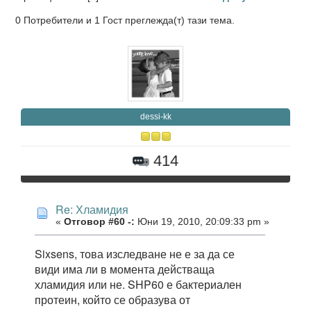
0 Потребители и 1 Гост преглежда(т) тази тема.
dessi-kk
414
Re: Хламидия
«
Отговор #60 -:
Юни 19, 2010, 20:09:33 pm »
Sixsens, това изследване не е за да се
види има ли в момента действаща
хламидия или не. SHP60 е бактериален
протеин, който се образува от