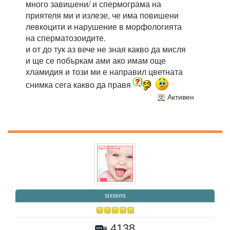
много завишени/ и спермограма на
приятеля ми и излезе, че има повишени
левкоцити и нарушение в морфологията
на сперматозоидите.
и от до тук аз вече не зная какво да мисля
и ще се побъркам ами ако имам още
хламидия и този ми е направил цветната
снимка сега какво да правя
Активен
sixsens
4138