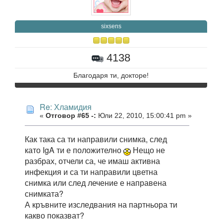
sixsens
4138
Благодаря ти, докторе!
Re: Хламидия
«
Отговор #65 -:
Юли 22, 2010, 15:00:41 pm »
Как така са ти направили снимка, след
като IgA ти е положително
Нещо не
разбрах, отчели са, че имаш активна
инфекция и са ти направили цветна
снимка или след лечение е направена
снимката?
А кръвните изследвания на партньора ти
какво показват?