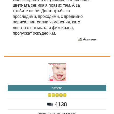
цветната снимка я правих там. А за
тръбите пише: Двете тръби са
проследими, проходими, с предимно
перисалпингеални изменения, като
лявата е нагъната и фиксирана,
пропускат оскъдно к.м.
Активен
sixsens
4138
Благодаря ти, докторе!