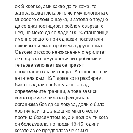
ох Sixsense, ами какво да ти кажа, те
затова казват лекарите че имунологията е
мноооого сложна наука, и затова е трудно
да се диагностицира проблем свързан с
нея, не може да се даде 100 % становище
именно защото при еднакви показатели
някои жени имат проблем а други нямат.
Съвсем отскоро неизяснения стерилитет
се свързва с имунологични проблеми и
тепърва започват да се правят
проучвания в тази сфера. А относно тези
антитела към HSP доколкото разбирам,
биха създали проблем ако са над
определените граници, а това зависи
колко време е била инфекцията в
организма без да се лекува, дали е била
хронична и т.н., знаеш че много често
протича безсимптомно, а и незнам ти кога
си боледувала, но преди 13-15 години
когато аз се предполага че съм я