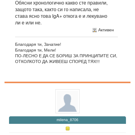
Обясни хронологично какво сте правили,
защото така, както си го написала, не
става ясно това IgA+ откога е и лекувано
ли е или не.
Активен
Благодаря ти, Зачатие!
Благодаря ти, Мели!
ПО-ЛЕСНО Е ДА СЕ БОРИШ ЗА ПРИНЦИПИТЕ СИ,
ОТКОЛКОТО ДА ЖИВЕЕШ СПОРЕД ТЯХ!!!
milena_8706