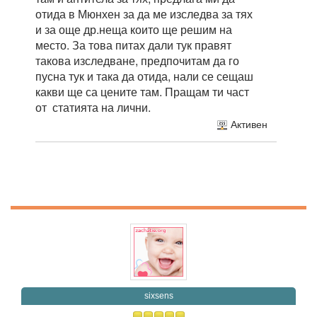
отида в Мюнхен за да ме изследва за тях
и за още др.неща които ще решим на
место. За това питах дали тук правят
такова изследване, предпочитам да го
пусна тук и така да отида, нали се сещаш
какви ще са цените там. Пращам ти част
от статията на лични.
Активен
sixsens