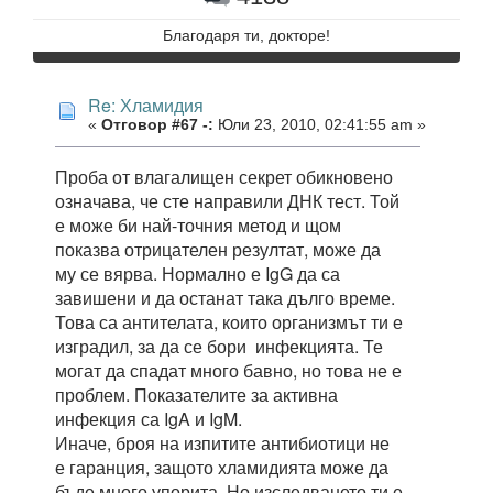
Благодаря ти, докторе!
Re: Хламидия
«
Отговор #67 -:
Юли 23, 2010, 02:41:55 am »
Проба от влагалищен секрет обикновено
означава, че сте направили ДНК тест. Той
е може би най-точния метод и щом
показва отрицателен резултат, може да
му се вярва. Нормално е IgG да са
завишени и да останат така дълго време.
Това са антителата, които организмът ти е
изградил, за да се бори инфекцията. Те
могат да спадат много бавно, но това не е
проблем. Показателите за активна
инфекция са IgA и IgM.
Иначе, броя на изпитите антибиотици не
е гаранция, защото хламидията може да
бъде много упорита. Но изследването ти е