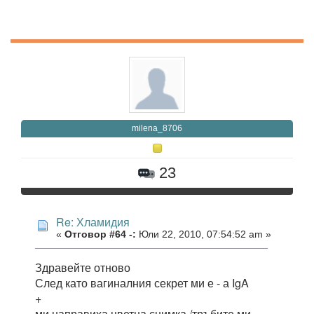
milena_8706
23
Re: Хламидия
«
Отговор #64 -:
Юли 22, 2010, 07:54:52 am »
Здравейте отново
След като вагиналния секрет ми е - а IgA
+
ми направиха цветна снимка /тръбите ми