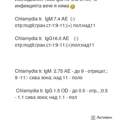
инфекцията вече я няма
Chlamydia tr. IgM 7.4 AE (-)
отр:под9;гран.ст-т:9-11;(+) пол:над11
Chlamydia tr. IgG16.0 AE (-)
отр:под9;гран.ст-т:9-11;(+)пол:над11
Chlamydia tr. IgM 2.75 АE - до 9 - отрицат.;
9 -11:- сива зона; над 11 - поло
Chlamydia tr. IgG 1.5 ОD - до 0.5 - отр., ;0.5
- 1.1 сива зона; над 1.1 - пол
Активен