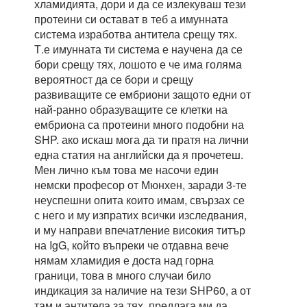
хламидията, дори и да се излекуваш тези
протеини си остават в теб а имунната
система изработва антитела срещу тях.
Т.е имунната ти система е научена да се
бори срещу тях, лошото е че има голяма
вероятност да се бори и срещу
развиващите се ембриони защото едни от
най-ранно образуващите се клетки на
ембриона са протеини много подобни на
SHP. ако искаш мога да ти пратя на лични
една статия на английски да я прочетеш.
Мен лично към това ме насочи един
немски професор от Мюнхен, заради 3-те
неуспешни опита които имам, свързах се
с него и му изпратих всички изследвания,
и му направи впечатление високия титър
на IgG, който въпреки че отдавна вече
нямам хламидия е доста над горна
граници, това в много случаи било
индикация за наличие на тези SHP60, а от
там и антитела за тях, предлага ми да