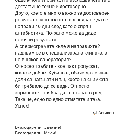
достатъчно точно и достоверно.
Друго, което е много важно за достоверен
резултат е контролното изследване да се
направи 40 дни след като е спрян
антибиотика. По-рано може да даде
неточни резултати.
А спермограмата къде я направихте?
надявам се в специализирана клиника, а
не в някоя лаборатория?
Относно тръбите - все пак пропускат,
което е добре. Хубаво е, обаче да се знае
дали са нагънати и т.н, което на снимката
би трябвало да се види. Относно
хормоните - трябва да се вкарат в ред.
Така че, едно по едно отмятате и така.
Успех!
Активен
Благодаря ти, Зачатие!
Благодаря ти, Мели!