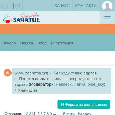
ЗА НАС
КОНТАКТИ
Tog
zachatie@gmail.com
facebook
nav
Начало
Помощ
Вход
Регистрация
www.zachatie.org
Репродуктивно здраве
Профилактика и грижа за репродуктивното
(Модератори:
Pesheck
,
Пепка
,
blue_sky
)
здраве
Хламидия
Формат за разпечатване
Страници:
1
2
3
[
]
5
6
7
8
9
11
Всички
4
...
Надолу