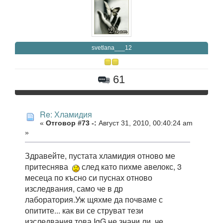
svetlana___12
61
Re: Хламидия
«
Отговор #73 -:
Август 31, 2010, 00:40:24 am
»
Здравейте, пустата хламидия отново ме
притеснява
след като пихме авелокс, 3
месеца по късно си пуснах отново
изследвания, само че в др
лаборатория.Уж щяхме да почваме с
опитите... как ви се струват тези
изследвания това IgG не значи ли, че