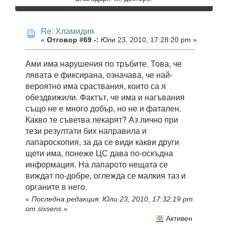
Re: Хламидия
«
Отговор #69 -:
Юли 23, 2010, 17:28:20 pm »
Ами има нарушения по тръбите. Това, че
лявата е фиксирана, означава, че най-
вероятно има сраствания, които са я
обездвижили. Фактът, че има и нагъвания
също не е много добър, но не и фатален.
Какво те съветва лекарят? Аз лично при
тези резултати бих направила и
лапароскопия, за да се види какви други
щети има, понеже ЦС дава по-оскъдна
информация. На лапарото нещата се
виждат по-добре, оглежда се малкия таз и
органите в него.
«
Последна редакция: Юли 23, 2010, 17:32:19 pm
от sixsens
»
Активен