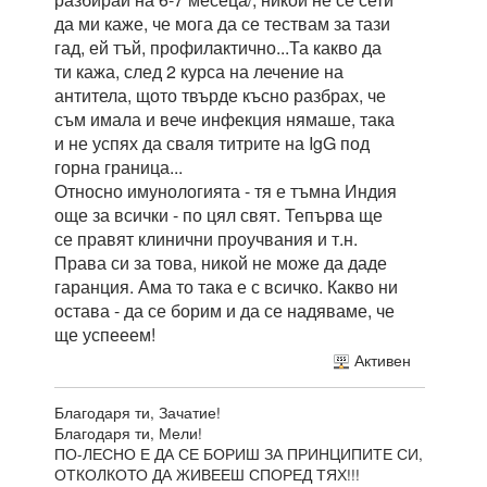
да ми каже, че мога да се тествам за тази
гад, ей тъй, профилактично...Та какво да
ти кажа, след 2 курса на лечение на
антитела, щото твърде късно разбрах, че
съм имала и вече инфекция нямаше, така
и не успях да сваля титрите на IgG под
горна граница...
Относно имунологията - тя е тъмна Индия
още за всички - по цял свят. Тепърва ще
се правят клинични проучвания и т.н.
Права си за това, никой не може да даде
гаранция. Ама то така е с всичко. Какво ни
остава - да се борим и да се надяваме, че
ще успееем!
Активен
Благодаря ти, Зачатие!
Благодаря ти, Мели!
ПО-ЛЕСНО Е ДА СЕ БОРИШ ЗА ПРИНЦИПИТЕ СИ,
ОТКОЛКОТО ДА ЖИВЕЕШ СПОРЕД ТЯХ!!!