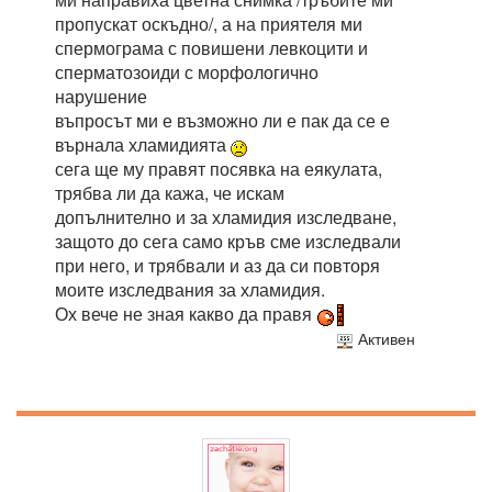
пропускат оскъдно/, а на приятеля ми
спермограма с повишени левкоцити и
сперматозоиди с морфологично
нарушение
въпросът ми е възможно ли е пак да се е
върнала хламидията
сега ще му правят посявка на еякулата,
трябва ли да кажа, че искам
допълнително и за хламидия изследване,
защото до сега само кръв сме изследвали
при него, и трябвали и аз да си повторя
моите изследвания за хламидия.
Ох вече не зная какво да правя
Активен