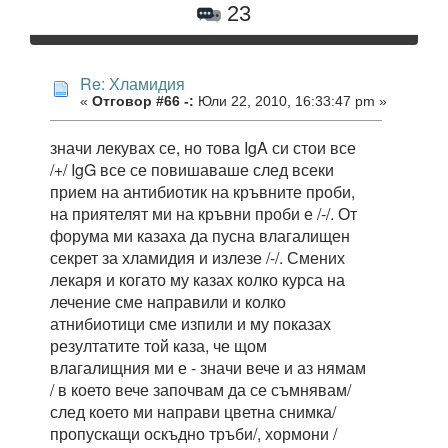
23
Re: Хламидия
«
Отговор #66 -:
Юли 22, 2010, 16:33:47 pm »
значи лекувах се, но това IgA си стои все
/+/ IgG все се повишаваше след всеки
прием на антибиотик на кръвните проби,
на приятелят ми на кръвни проби е /-/. От
форума ми казаха да пусна влагалищен
секрет за хламидия и излезе /-/. Смених
лекаря и когато му казах колко курса на
лечение сме направили и колко
атнибиотици сме изпили и му показах
резултатите той каза, че щом
влагалищния ми е - значи вече и аз нямам
/ в което вече започвам да се съмнявам/
след което ми направи цветна снимка/
пропускащи оскъдно тръби/, хормони /