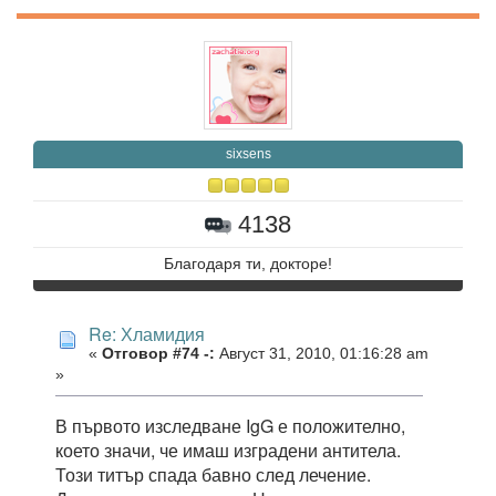
sixsens
4138
Благодаря ти, докторе!
Re: Хламидия
«
Отговор #74 -:
Август 31, 2010, 01:16:28 am
»
В първото изследване IgG е положително,
което значи, че имаш изградени антитела.
Този титър спада бавно след лечение.