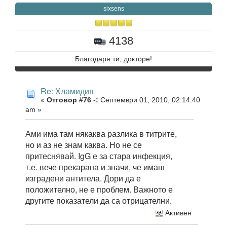
sixsens
4138
Благодаря ти, докторе!
Re: Хламидия
«
Отговор #76 -:
Септември 01, 2010, 02:14:40
am »
Ами има там някаква разлика в титрите,
но и аз не знам каква. Но не се
притеснявай. IgG е за стара инфекция,
т.е. вече прекарана и значи, че имаш
изградени антитела. Дори да е
положително, не е проблем. Важното е
другите показатели да са отрицателни.
Активен