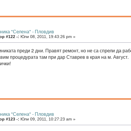
иника "Селена" - Пловдив
р #122 -:
Юли 08, 2011, 19:43:26 pm »
иниката преди 2 дни. Правят ремонт, но не са спрели да рабо
вим процедурата там при дар Ставрев в края на м. Август.
ички!
иника "Селена" - Пловдив
р #123 -:
Юли 09, 2011, 10:27:23 am »