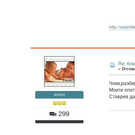
http://velam
Re: Кл
«
Отгово
Чоки,разби
Моите опити
aramiz
Ставрев да
299