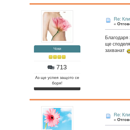
Re: Кл
«
Отгово
Благодаря 
ще споделя 
Чоки
захванат
713
Аз ще успея защото се
боря!
Re: Кл
«
Отгово