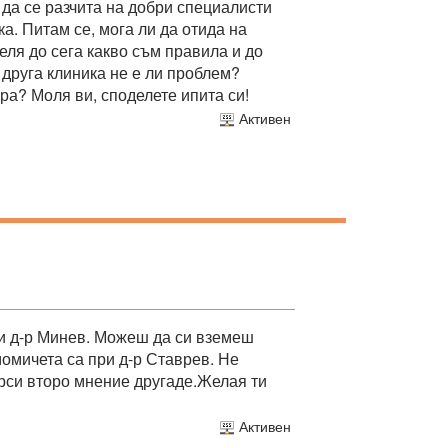
да се разчита на добри специалисти
ка. Питам се, мога ли да отида на
еля до сега какво съм правила и до
 друга клиника не е ли проблем?
ира? Моля ви, споделете ипита си!
Активен
при д-р Минев. Можеш да си вземеш
момичета са при д-р Ставрев. Не
ърси второ мнение другаде.Желая ти
Активен