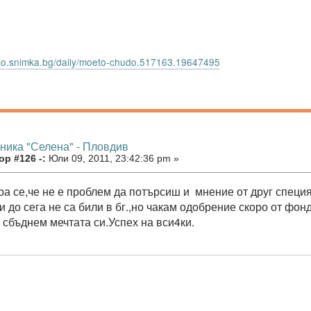
itko.snimka.bg/daily/moeto-chudo.517163.19647495
иника "Селена" - Пловдив
р #126 -:
Юли 09, 2011, 23:42:36 pm »
ра се,че не е проблем да потърсиш и мнение от друг специя
 до сега не са били в бг.,но чакам одобрение скоро от фон
 сбъднем мечтата си.Успех на вси4ки.