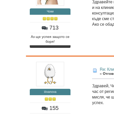
Здравейте 
и на клини
Чоки
консултация
къде сме ст
Ако се обад
713
Аз ще успея защото се
боря!
Re: Кл
«
Отгово
Здравей, Ч
час от рег
iiivanova
мисля, че 
успех.
155