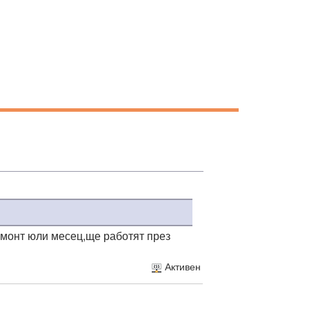
емонт юли месец,ще работят през
Активен