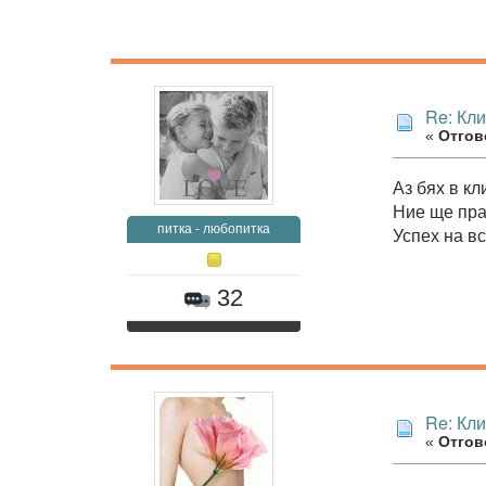
Re: Кл
«
Отгово
Аз бях в кл
Ние ще пра
питка - любопитка
Успех на вс
32
Re: Кл
«
Отгово