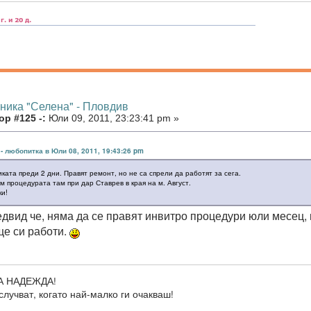
иника "Селена" - Пловдив
р #125 -:
Юли 09, 2011, 23:23:41 pm »
 - любопитка в Юли 08, 2011, 19:43:26 pm
иката преди 2 дни. Правят ремонт, но не са спрели да работят за сега.
м процедурата там при дар Ставрев в края на м. Август.
ки!
двид че, няма да се правят инвитро процедури юли месец,
ще си работи.
А НАДЕЖДА!
случват, когато най-малко ги очакваш!