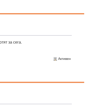
тят за сега.
Активен