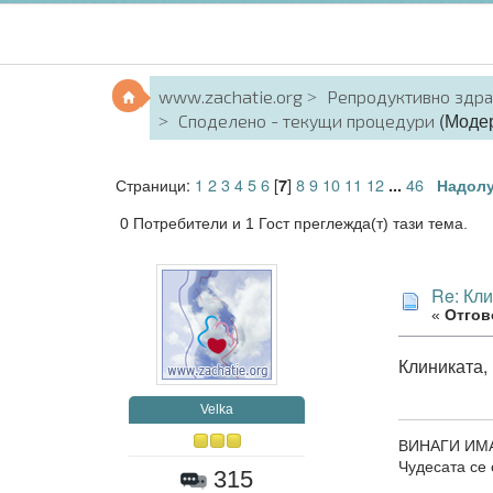
www.zachatie.org
Репродуктивно здр
(Моде
Споделено - текущи процедури
Страници:
1
2
3
4
5
6
[
]
8
9
10
11
12
46
7
...
Надол
0 Потребители и 1 Гост преглежда(т) тази тема.
Re: Кл
«
Отгово
Клиниката,
Velka
ВИНАГИ ИМ
Чудесата се 
315