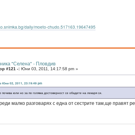
itko.snimka.bg/daily/moeto-chudo.517163.19647495
иника "Селена" - Пловдив
р #121 -:
Юни 03, 2011, 14:17:58 pm »
в Юни 02, 2011, 23:19:49 pm
е почива юли но за по голяма достоверност се обадете на лекаря си.
преди малко разговарях с една от сестрите там,ще правят р