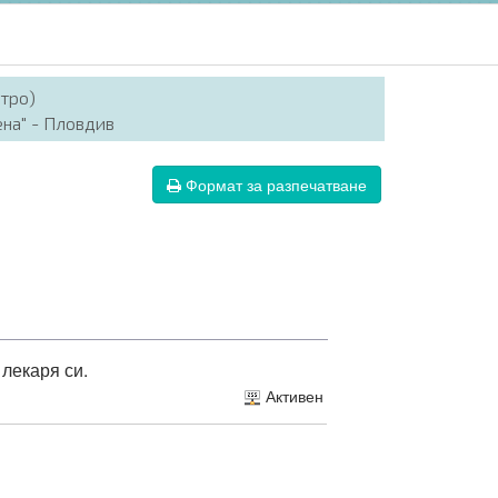
итро)
ена" - Пловдив
Формат за разпечатване
 лекаря си.
Активен