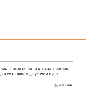
лист.Никои не би ти отказъл преглед.
да и се надявам да успеем с д-р
Активен