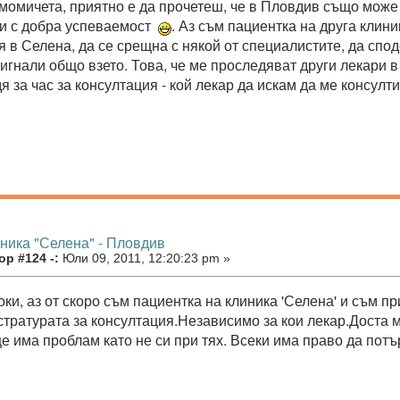
момичета, приятно е да прочетеш, че в Пловдив също може 
ки с добра успеваемост
. Аз съм пациентка на друга клини
 в Селена, да се срещна с някой от специалистите, да спод
игнали общо взето. Това, че ме проследяват други лекари в
я за час за консултация - кой лекар да искам да ме консулт
иника "Селена" - Пловдив
р #124 -:
Юли 09, 2011, 12:20:23 pm »
оки, аз от скоро съм пациентка на клиника 'Селена' и съм 
истратурата за консултация.Независимо за кои лекар.Доста 
ще има проблам като не си при тях. Всеки има право да пот