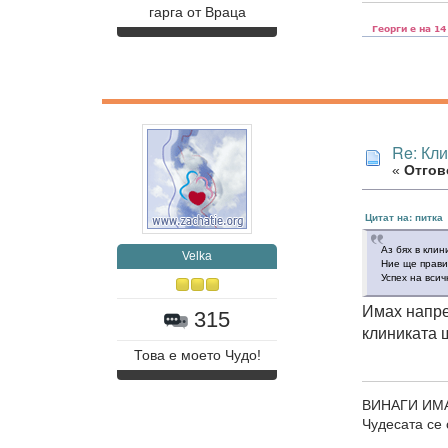
гарга от Враца
Re: Кл
«
Отгово
Цитат на: питка
Аз бях в клин
Velka
Ние ще прави
Успех на всич
Имах напре
315
клиниката 
Това е моето Чудо!
ВИНАГИ ИМ
Чудесата се 