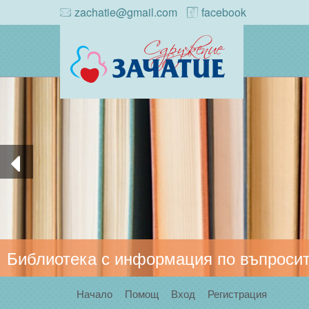
zachatie@gmail.com
facebook
Библиотека с информация по въпросит
Начало
Помощ
Вход
Регистрация