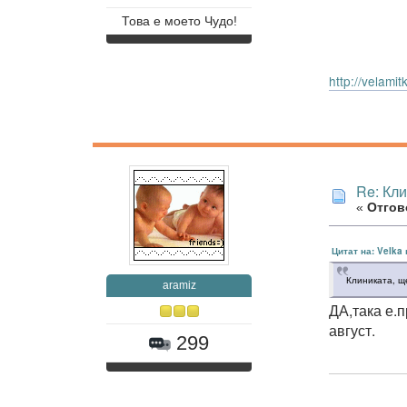
Това е моето Чудо!
http://velam
Re: Кл
«
Отгово
Цитат на: Velka 
Клиниката, щ
aramiz
ДА,така е.
август.
299