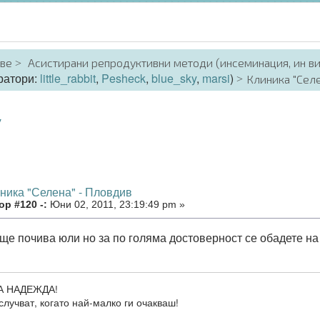
аве
Асистирани репродуктивни методи (инсеминация, ин в
ратори:
little_rabbit
,
Pesheck
,
blue_sky
,
marsi
)
Клиника "Сел
у
иника "Селена" - Пловдив
р #120 -:
Юни 02, 2011, 23:19:49 pm »
 ще почива юли но за по голяма достоверност се обадете на
А НАДЕЖДА!
случват, когато най-малко ги очакваш!