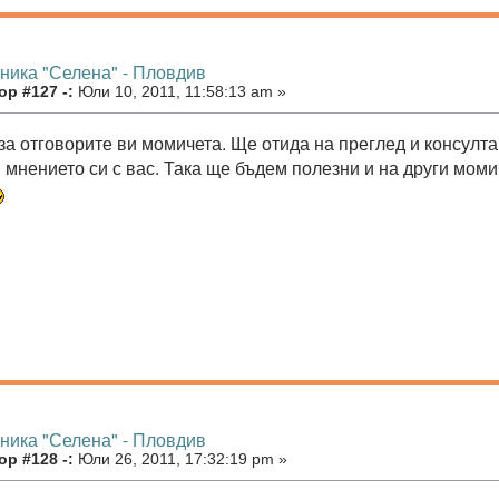
иника "Селена" - Пловдив
р #127 -:
Юли 10, 2011, 11:58:13 am »
за отговорите ви момичета. Ще отида на преглед и консулта
мнението си с вас. Така ще бъдем полезни и на други момич
иника "Селена" - Пловдив
р #128 -:
Юли 26, 2011, 17:32:19 pm »