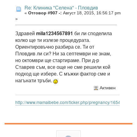
Re: Клиника "Селена" - Пловдив
«
Отговор #907 -:
Август 18, 2015, 16:56:17 pm
»
Здравей
mila1234567891
би ли споделила
колко ще ти излезе процедурата.
Ориентировъчно разбира се. Ти от
Пловдив ли си? Ни за септември не знам,
но октомври ще стартираме. При д-р
Ставрев съм, все още не сме решили кой
подход ще избере. С мъжки фактор сме и
нагънати тръби.
Активен
http://www.mamaibebe.com/ticker.php/pregnancy/165414.gif