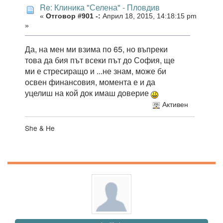
Re: Клиника "Селена" - Пловдив
«
Отговор #901 -:
Април 18, 2015, 14:18:15 pm
»
Да, на мен ми взима по 65, но въпреки
това да бия път всеки път до София, ще
ми е стресиращо и ...не знам, може би
освен финансовия, момента е и да
уцелиш на кой док имаш доверие
Активен
She & He