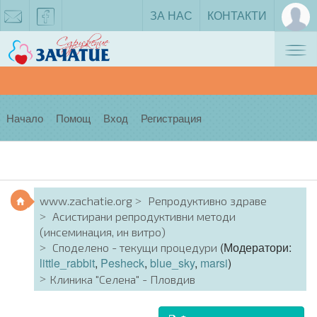
ЗА НАС
КОНТАКТИ
Tog
zachatie@gmail.com
facebook
nav
Начало
Помощ
Вход
Регистрация
www.zachatie.org
Репродуктивно здраве
Асистирани репродуктивни методи
(инсеминация, ин витро)
(Модератори:
Споделено - текущи процедури
little_rabbit
,
Pesheck
,
blue_sky
,
marsi
)
Клиника "Селена" - Пловдив