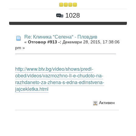
1028
Re: Клиника "Селена" - Пловдив
«
Отговор #913 -:
Декември 28, 2015, 17:38:06
pm »
http://www.btv.bg/video/shows/predi-
obed/videos/vazmozhno-li-e-chudoto-na-
razhdaneto-za-zhena-s-edna-edinstvena-
jajcekletka.html
Активен