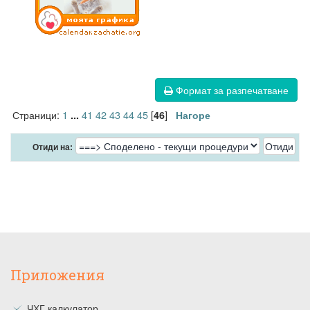
Формат за разпечатване
Страници:
1
41
42
43
44
45
[
]
...
46
Нагоре
Отиди на:
Приложения
ЧХГ калкулатор