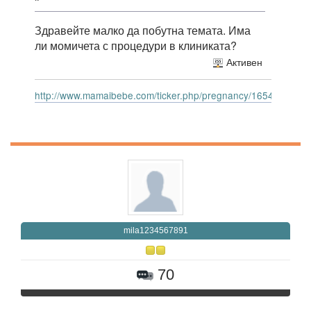
Здравейте малко да побутна темата. Има
ли момичета с процедури в клиниката?
Активен
http://www.mamaibebe.com/ticker.php/pregnancy/165414.gif
mila1234567891
70