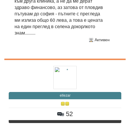
към друга клиника, а не да ме дерат
здраво финансово, аз затова от пловдив
пътувам до софия - пътните с прегледа
ми излиза общо 60 лева, а това е цената
на един преглед в селена докорлкото
знам.........
Активен
ellezar
52