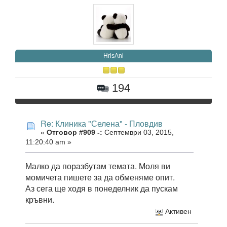
HrisAni
194
Re: Клиника "Селена" - Пловдив
«
Отговор #909 -:
Септември 03, 2015,
11:20:40 am »
Малко да поразбутам темата. Моля ви
момичета пишете за да обменяме опит.
Аз сега ще ходя в понеделник да пускам
кръвни.
Активен