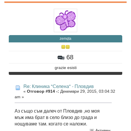
zemqta
68
grazie esisti
Re: Клиника "Селена" - Пловдив
«
Отговор #914 -:
Декември 29, 2015, 03:04:32
am »
Аз също съм далеч от Пловдив ,но моя
мъж има брат в село близо до града и
нощуваме там. когато се наложи.
Активен