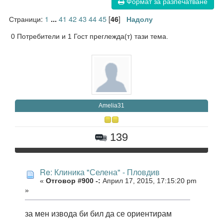
Формат за разпечатване
Страници:
1
41
42
43
44
45
[
]
...
46
Надолу
0 Потребители и 1 Гост преглежда(т) тази тема.
Amelia31
139
Re: Клиника "Селена" - Пловдив
«
Отговор #900 -:
Април 17, 2015, 17:15:20 pm
»
за мен извода би бил да се ориентирам