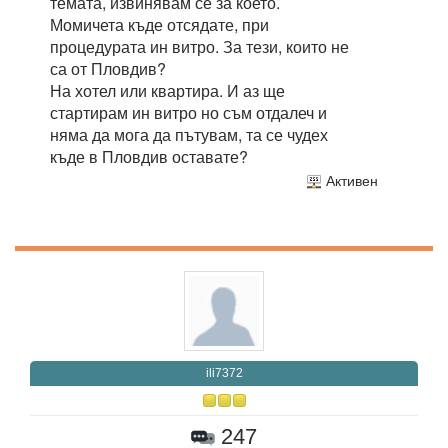
темата, извинявам се за което.
Момичета къде отсядате, при
процедурата ин витро. За тези, които не
са от Пловдив?
На хотел или квартира. И аз ще
стартирам ин витро но съм отдалеч и
няма да мога да пътувам, та се чудех
къде в Пловдив оставате?
Активен
ili7372
247