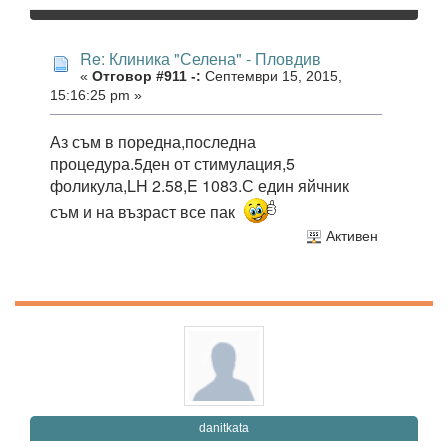
Re: Клиника "Селена" - Пловдив
«
Отговор #911 -:
Септември 15, 2015,
15:16:25 pm »
Аз съм в поредна,последна
процедура.5ден от стимулация,5
фоликула,LH 2.58,E 1083.С един яйчник
съм и на възраст все пак
Активен
danitkata