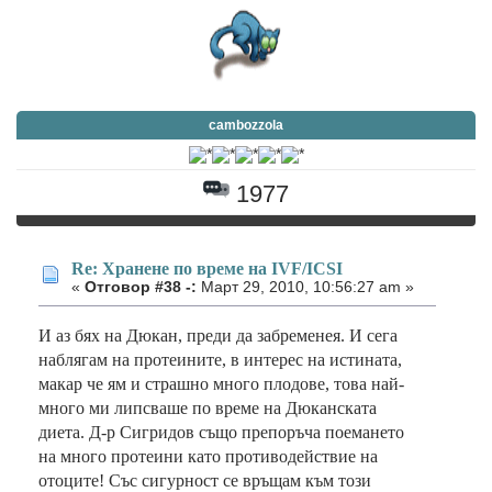
cambozzola
1977
Re: Хранене по време на IVF/ICSI
«
Отговор #38 -:
Март 29, 2010, 10:56:27 am »
И аз бях на Дюкан, преди да забременея. И сега
наблягам на протеините, в интерес на истината,
макар че ям и страшно много плодове, това най-
много ми липсваше по време на Дюканската
диета. Д-р Сигридов също препоръча поемането
на много протеини като противодействие на
отоците! Със сигурност се връщам към този