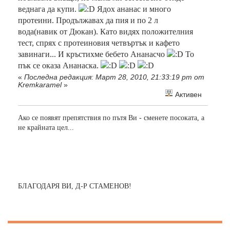
веднага да купи.
Ядох ананас и много
протеини. Продължавах да пия и по 2 л
вода(навик от Дюкан). Като видях положителния
тест, спрях с протеиновия четвъртък и кафето
завинаги... И кръстихме бебето Ананасчо
То
пък се оказа Ананаска.
«
Последна редакция: Март 28, 2010, 21:33:19 pm от
Kremkaramel
»
Активен
Ако се появят препятствия по пътя Ви - сменете посоката, а
не крайната цел...
БЛАГОДАРЯ ВИ, Д-Р СТАМЕНОВ!