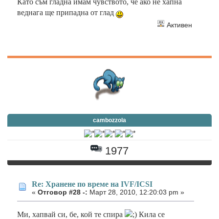
Като съм гладна имам чувството, че ако не хапна
веднага ще припадна от глад
Активен
cambozzola
1977
Re: Хранене по време на IVF/ICSI
«
Отговор #28 -:
Март 28, 2010, 12:20:03 pm »
Ми, хапвай си, бе, кой те спира
Кила се