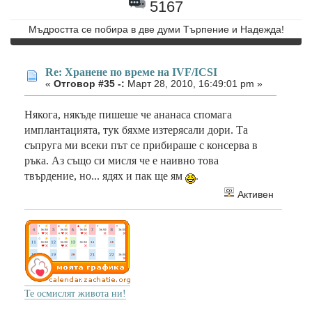
5167
Мъдростта се побира в две думи Търпение и Надежда!
Re: Хранене по време на IVF/ICSI
«
Отговор #35 -:
Март 28, 2010, 16:49:01 pm »
Някога, някъде пишеше че ананаса спомага
имплантацията, тук бяхме изтерясали дори. Та
съпруга ми всеки път се прибираше с консерва в
ръка. Аз също си мисля че е наивно това
твърдение, но... ядях и пак ще ям
.
Активен
Те осмислят живота ни!