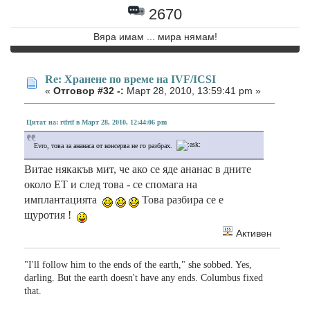
2670
Вяра имам ... мира нямам!
Re: Хранене по време на IVF/ICSI
«
Отговор #32 -:
Март 28, 2010, 13:59:41 pm »
Цитат на: rtfrtf в Март 28, 2010, 12:44:06 pm
Evro, това за ананаса от консерва не го разбрах.
Витае някакъв мит, че ако се яде ананас в дните
около ЕТ и след това - се спомага на
имплантацията
Това разбира се е
щуротия !
Активен
"I'll follow him to the ends of the earth," she sobbed. Yes,
darling. But the earth doesn't have any ends. Columbus fixed
that.