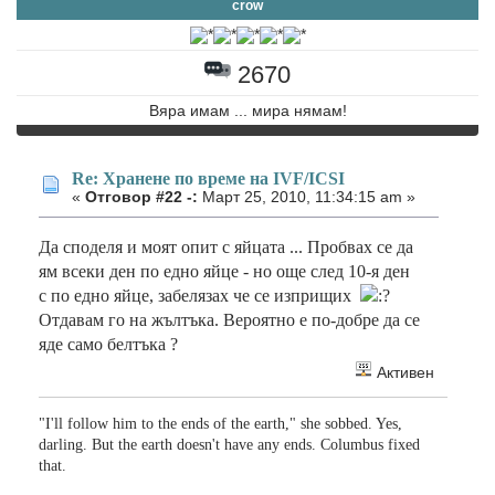
crow
2670
Вяра имам ... мира нямам!
Re: Хранене по време на IVF/ICSI
«
Отговор #22 -:
Март 25, 2010, 11:34:15 am »
Да споделя и моят опит с яйцата ... Пробвах се да
ям всеки ден по едно яйце - но още след 10-я ден
с по едно яйце, забелязах че се изприщих
Отдавам го на жълтъка. Вероятно е по-добре да се
яде само белтъка ?
Активен
"I'll follow him to the ends of the earth," she sobbed. Yes,
darling. But the earth doesn't have any ends. Columbus fixed
that.