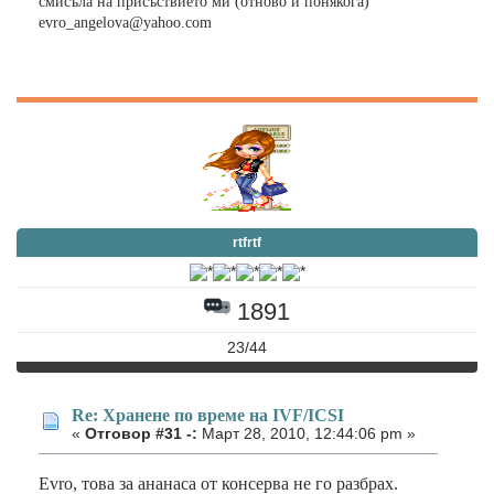
смисъла на присъствието ми (отново и понякога)
evro_angelova@yahoo.com
rtfrtf
1891
23/44
Re: Хранене по време на IVF/ICSI
«
Отговор #31 -:
Март 28, 2010, 12:44:06 pm »
Evro, това за ананаса от консерва не го разбрах.