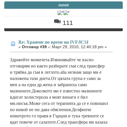
zuzuni
111
Re: Хранене по време на IVF/ICSI
«
Отговор #39 -:
Март 29, 2010, 12:40:18 pm »
Здравейте момичета.Извинявайте че късно
отговарям но както разбирате съм след трансфер
и трябва да съм в леглото.alia незнам защо ми е
наложена тази диета.От цялата група е само за
мен а на една др.жена и забраниха само
мазнините.Доколкото ми е известно мазнините
вдигат холистерола а моят винаги е бил
мн.нисък.Може сега от терапията да се е повишил
но никой не ни дава обяснения.Делфинче
инвитрото го правя в Гърция и тука тревните се
ядат повече от салатите.След трансфера ми казаха