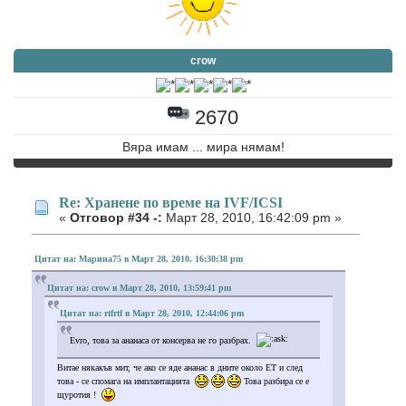
crow
2670
Вяра имам ... мира нямам!
Re: Хранене по време на IVF/ICSI
«
Отговор #34 -:
Март 28, 2010, 16:42:09 pm »
Цитат на: Марина75 в Март 28, 2010, 16:30:38 pm
Цитат на: crow в Март 28, 2010, 13:59:41 pm
Цитат на: rtfrtf в Март 28, 2010, 12:44:06 pm
Evro, това за ананаса от консерва не го разбрах.
Витае някакъв мит, че ако се яде ананас в дните около ЕТ и след
това - се спомага на имплантацията
Това разбира се е
щуротия !