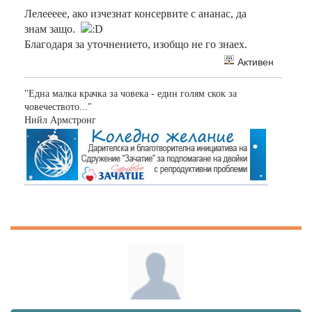
Лелеееее, ако изчезнат консервите с ананас, да
знам защо.
Благодаря за уточнението, изобщо не го знаех.
Активен
"Една малка крачка за човека - един голям скок за
човечеството..."
Нийл Армстронг