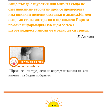
Защо пък да е щуротия или мит?Аз също не
съм наясно,но вероятно щом се препоръчва
има някакви полезни съставки в ананса.На мен
също ми стана интересно и ще помоля Евро за
по-вече информация.Пък щом за теб е
щуротия,просто мисля че е редно да си траеш.
Активен
"Преживените трудности не определят живота ти, а те
научават да бъдеш победител!"