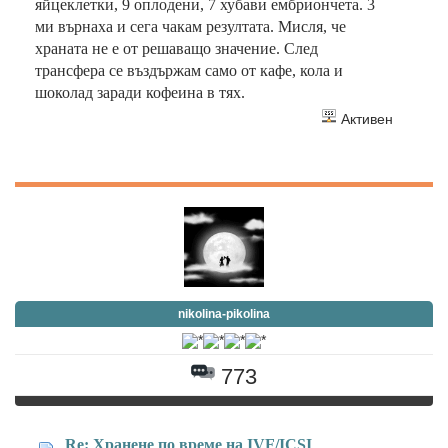
яйцеклетки, 9 оплодени, 7 хубави ембриончета. 3
ми върнаха и сега чакам резултата. Мисля, че
храната не е от решаващо значение. След
трансфера се въздържам само от кафе, кола и
шоколад заради кофеина в тях.
Активен
nikolina-pikolina
773
Re: Хранене по време на IVF/ICSI