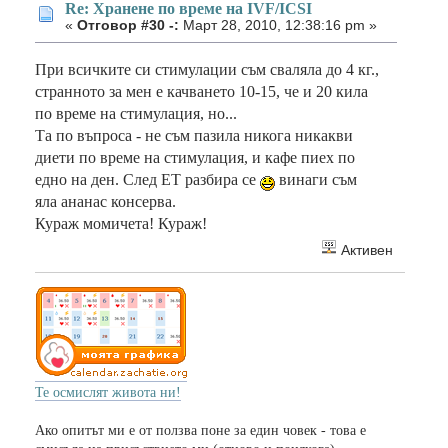
Re: Хранене по време на IVF/ICSI
«
Отговор #30 -:
Март 28, 2010, 12:38:16 pm »
При всичките си стимулации съм сваляла до 4 кг.,
странното за мен е качването 10-15, че и 20 кила
по време на стимулация, но...
Та по въпроса - не съм пазила никога никакви
диети по време на стимулация, и кафе пиех по
едно на ден. След ЕТ разбира се
винаги съм
яла ананас консерва.
Кураж момичета! Кураж!
Активен
Те осмислят живота ни!
Ако опитът ми е от ползва поне за един човек - това е