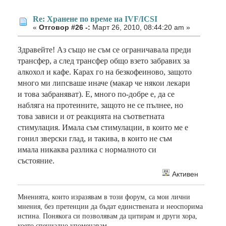
Re: Хранене по време на IVF/ICSI
«
Отговор #26 -:
Март 26, 2010, 08:44:20 am »
Здравейте! Аз също не съм се ограничавала преди
трансфер, а след трансфер общо взето забравих за
алкохол и кафе. Карах го на безкофеиново, защото
много ми липсваше иначе (макар че някои лекари
и това забраняват). Е, много по-добре е, да се
набляга на протеините, защото не се пълнее, но
това зависи и от реакцията на съответната
стимулация. Имала съм стимулации, в които ме е
гонил зверски глад, и такива, в които не съм
имала никаква разлика с нормалното си
състояние.
Активен
Мненията, които изразявам в този форум, са мои лични
мнения, без претенции да бъдат единствената и неоспорима
истина. Понякога си позволявам да цитирам и други хора,
което специално упоменавам.