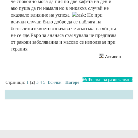
че спокойно мога да пия по две кафета на ден и
ако пуша да ги намаля но в никакъв случай не
оказвало влияние на успеха
Но при
всички случаи било добре да се набляга на
белтъчините-което означава че жълтъка на яйцата
не се яде.Евро за ананаса съм чувала че предпазва
от ракови заболявания и масово се използвал при
терапия.
Активен
Формат за разпечатване
Страници:
1
[
2
]
3
4
5
Всички
Нагоре