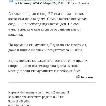
«
Отговор #24 -:
Март 25, 2010, 11:55:54 am »
Аз както и преди и след ЕТ съм си яла всичко,
което съм искала да ям. Само с кафето внимавам
след ЕТ, но шоколад ядях всеки ден. Не съм
чувала док да е казвал да се ограничаваме от
шоколад.
По време на стимулация, 7 дни по къс протокол,
даже и винце си пиех и резултатът са 15 яйца.
Единственото по-различно този път е, че правих
спорт и ниско-въглехидратна диета няколко
месеца преди стимулацията и преборих 5 кг.
Активен
Кърмих близнаците си 1 год и 2 месеца!!!
За моите две ангелчета родени в 25 г.с.
9.09-11.09.2008
9.09-20.02.2009