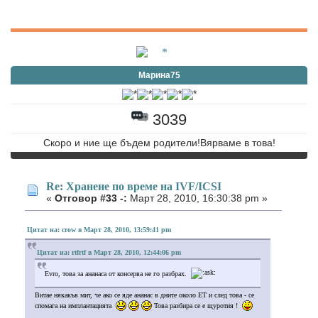
Марина75
3039
Скоро и ние ще бъдем родители!Вярваме в това!
Re: Хранене по време на IVF/ICSI
«
Отговор #33 -:
Март 28, 2010, 16:30:38 pm »
Цитат на: crow в Март 28, 2010, 13:59:41 pm
Цитат на: rtfrtf в Март 28, 2010, 12:44:06 pm
Evro, това за ананаса от консерва не го разбрах.
Витае някакъв мит, че ако се яде ананас в дните около ЕТ и след това - се
спомага на имплантацията
Това разбира се е щуротия !