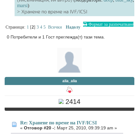
marsi
)
Хранене по време на IVF/ICSI
Формат за разпечатване
Страници:
1
[
2
]
3
4
5
Всички
Надолу
0 Потребители и 1 Гост преглежда(т) тази тема.
alia_alia
2414
Re: Хранене по време на IVF/ICSI
«
Отговор #20 -:
Март 25, 2010, 09:39:19 am »