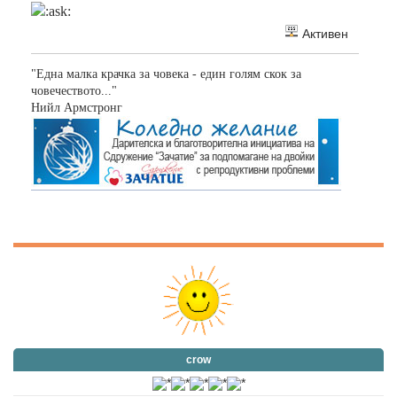
Активен
"Една малка крачка за човека - един голям скок за
човечеството..."
Нийл Армстронг
crow