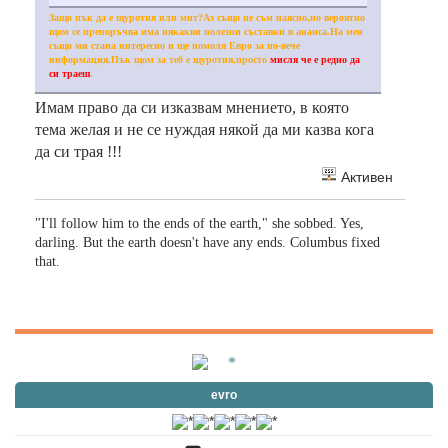
Защо пък да е щуротия или мит?Аз също не съм наясно,но вероятно
щом се препоръчва има някакви полезни съставки в ананса.На мен
също ми стана интересно и ще помоля Евро за по-вече
информация.Пък щом за теб е щуротия,просто
мисля че е редно да
си траеш
.
Имам право да си изказвам мнението, в която
тема желая и не се нуждая някой да ми казва кога
да си трая !!!
Активен
"I'll follow him to the ends of the earth," she sobbed. Yes,
darling. But the earth doesn't have any ends. Columbus fixed
that.
evro