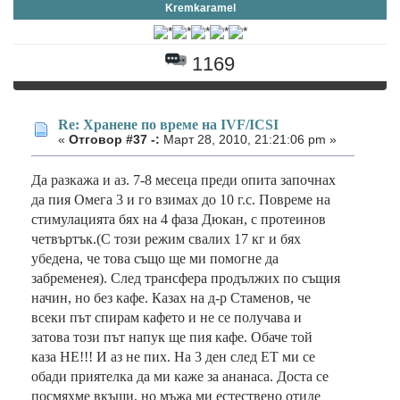
Kremkaramel
1169
Re: Хранене по време на IVF/ICSI
«
Отговор #37 -:
Март 28, 2010, 21:21:06 pm »
Да разкажа и аз. 7-8 месеца преди опита започнах
да пия Омега 3 и го взимах до 10 г.с. Повреме на
стимулацията бях на 4 фаза Дюкан, с протеинов
четвъртък.(С този режим свалих 17 кг и бях
убедена, че това също ще ми помогне да
забременея). След трансфера продължих по същия
начин, но без кафе. Казах на д-р Стаменов, че
всеки път спирам кафето и не се получава и
затова този път напук ще пия кафе. Обаче той
каза НЕ!!! И аз не пих. На 3 ден след ЕТ ми се
обади приятелка да ми каже за ананаса. Доста се
посмяхме вкъщи, но мъжа ми естествено отиде