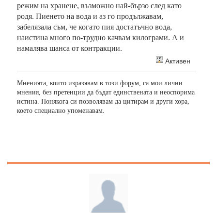
режим на хранене, възможно най-бързо след като
родя. Пиенето на вода и аз го продължавам,
забелязала съм, че когато пия достатъчно вода,
наистина много по-трудно качвам килограми. А и
намалява шанса от контракции.
Активен
Мненията, които изразявам в този форум, са мои лични
мнения, без претенции да бъдат единствената и неоспорима
истина. Понякога си позволявам да цитирам и други хора,
което специално упоменавам.